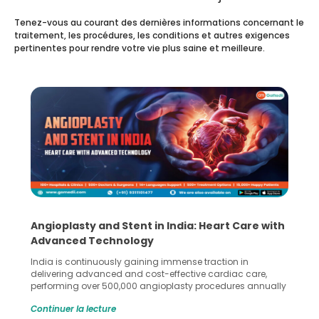
Tenez-vous au courant des dernières informations concernant le
traitement, les procédures, les conditions et autres exigences
pertinentes pour rendre votre vie plus saine et meilleure.
5 Essential Steps for Effective Human Sperm
Collection and Processing Methods
Human sperm collection and processing are critical steps
in advanced reproductive techniques like In Vitro
Fertilization (IVF) and intrauterine insemination (IUI). These
methods enable medical professionals to tackle fertility
Continuer la lecture
challenges and help couples achieve their dream of