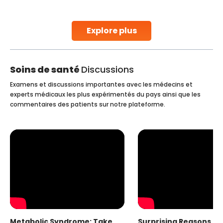
parenthood. Skilled technicians collect sperm using
specialized procedures to ensure optimal quality. Once
collected, they process the
Explore plus
Continue Reading
Soins de santé
Discussions
Examens et discussions importantes avec les médecins et
experts médicaux les plus expérimentés du pays ainsi que les
commentaires des patients sur notre plateforme.
Metabolic Syndrome: Take
Surprising Reasons fo