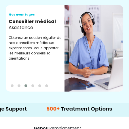
Nos avantages
N
Conseiller médical
V
Assistance
C
Obtenez un soutien régulier de
C
nos conseillers médicaux
n
expérimentés. Vous apporter
e
les meilleurs conseils et
t
orientations.
p
d
rt
500+
Treatment Options
Genou
Remplacement