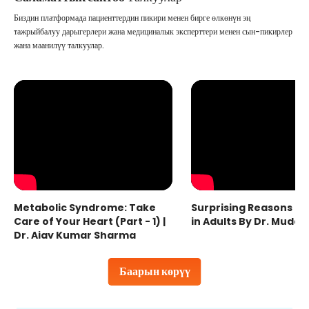
Биздин платформада пациенттердин пикири менен бирге өлкөнүн эң
тажрыйбалуу дарыгерлери жана медициналык эксперттери менен сын-пикирлер
жана маанилүү талкуулар.
Metabolic Syndrome: Take
Surprising Reasons fo
Care of Your Heart (Part - 1) |
in Adults By Dr. Mudas
Dr. Ajay Kumar Sharma
Баарын көрүү