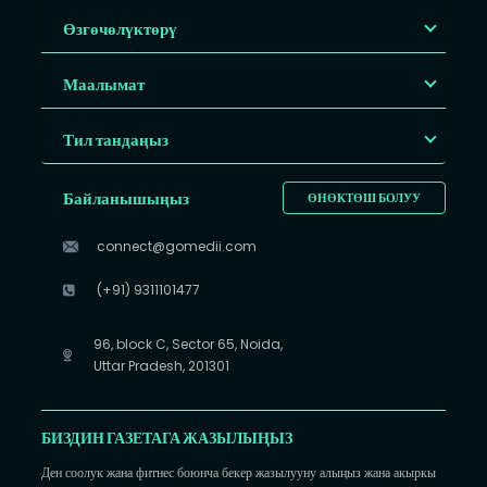
Өзгөчөлүктөрү
Маалымат
Тил тандаңыз
Байланышыңыз
ӨНӨКТӨШ БОЛУУ
connect@gomedii.com
(+91) 9311101477
96, block C, Sector 65, Noida,
Uttar Pradesh, 201301
БИЗДИН ГАЗЕТАГА ЖАЗЫЛЫҢЫЗ
Ден соолук жана фитнес боюнча бекер жазылууну алыңыз жана акыркы