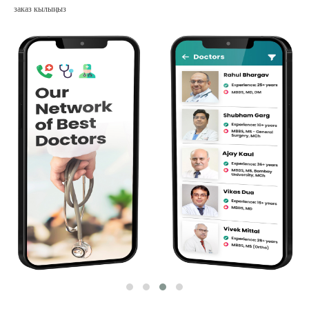
заказ кылыңыз