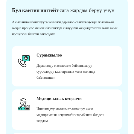
Бул кантип иштейт
сага жардам берүү үчүн
Ачылыштан бошотууга чейинки дарылоо саякатыңызды жылмакай
жеңил процесс менен ийгиликтүү кылуунун жеңилдетилген жана ачык
процессин баштан өткөрүңүз.
Сурамжылоо
Дарылануу маселесине байланыштуу
суроолорду калтырыңыз жана команда
байланышат
Медициналык кеңешчи
Ишенимдүү маалымат алмашуу жана
медициналык кеңешчибиз тарабынан бирден
жардам