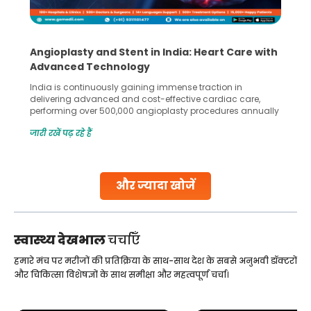
Angioplasty and Stent in India: Heart Care with
Advanced Technology
India is continuously gaining immense traction in
delivering advanced and cost-effective cardiac care,
performing over 500,000 angioplasty procedures annually
with a success rate exceeding 90%. Patients across the
जारी रखें पढ़ रहे हैं
globe are searching for treatments like angioplasty and
stent placement in Indian hospitals, owing to the
combination of high-quality care and affordability.
Studies, such as one published
और ज्यादा खोजें
Continue Reading
स्वास्थ्य देखभाल
चर्चाएँ
हमारे मंच पर मरीजों की प्रतिक्रिया के साथ-साथ देश के सबसे अनुभवी डॉक्टरों
और चिकित्सा विशेषज्ञों के साथ समीक्षा और महत्वपूर्ण चर्चा।