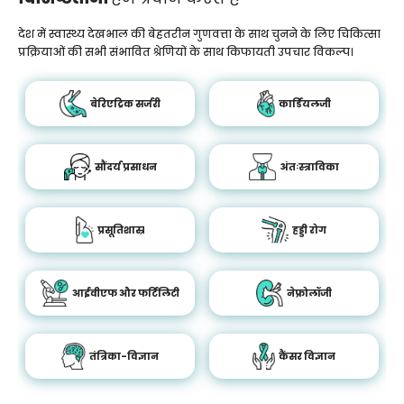
देश में स्वास्थ्य देखभाल की बेहतरीन गुणवत्ता के साथ चुनने के लिए चिकित्सा
प्रक्रियाओं की सभी संभावित श्रेणियों के साथ किफायती उपचार विकल्प।
बेरिएट्रिक सर्जरी
कार्डियलजी
सौंदर्य प्रसाधन
अंतःस्त्राविका
प्रसूतिशास्र
हड्डी रोग
आईवीएफ और फर्टिलिटी
नेफ्रोलॉजी
तंत्रिका-विज्ञान
कैंसर विज्ञान