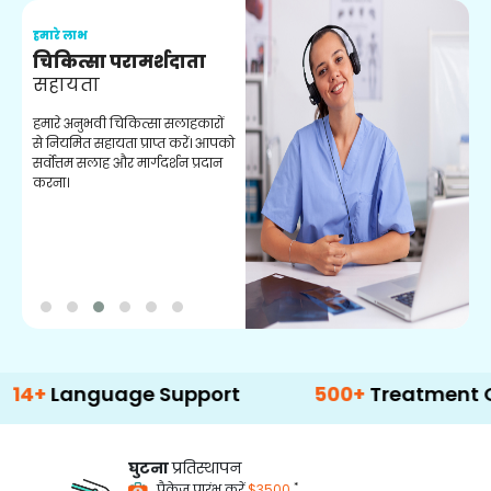
हमारे लाभ
ह
चिकित्सा परामर्शदाता
सहायता
व
हमारे अनुभवी चिकित्सा सलाहकारों
ब
से नियमित सहायता प्राप्त करें। आपको
व
सर्वोत्तम सलाह और मार्गदर्शन प्रदान
ह
करना।
ऑ
nguage Support
500+
Treatment Options
घुटना
प्रतिस्थापन
*
पैकेज प्रारंभ करें
$3500