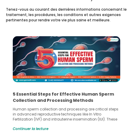
Tenez-vous au courant des dernières informations concernant le
traitement, les procédures, les conditions et autres exigences
pertinentes pour rendre votre vie plus saine et meilleure.
5 Essential Steps for Effective Human Sperm
Collection and Processing Methods
Human sperm collection and processing are critical steps
in advanced reproductive techniques like In Vitro
Fertilization (IVF) and intrauterine insemination (IUI). These
methods enable medical professionals to tackle fertility
Continuer la lecture
challenges and help couples achieve their dream of