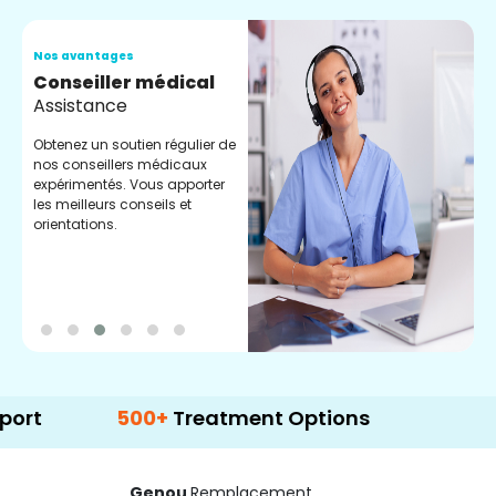
Nos avantages
N
Conseiller médical
V
Assistance
C
Obtenez un soutien régulier de
C
nos conseillers médicaux
n
expérimentés. Vous apporter
e
les meilleurs conseils et
t
orientations.
p
d
500+
Treatment Options
Genou
Remplacement