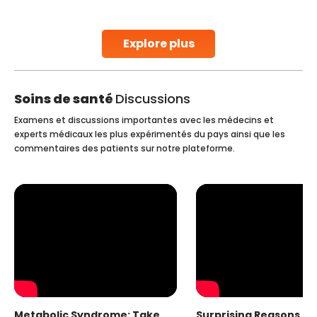
parenthood. Skilled technicians collect sperm using
specialized procedures to ensure optimal quality. Once
collected, they process the
Explore plus
Continue Reading
Soins de santé
Discussions
Examens et discussions importantes avec les médecins et
experts médicaux les plus expérimentés du pays ainsi que les
commentaires des patients sur notre plateforme.
Metabolic Syndrome: Take
Surprising Reasons fo