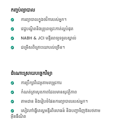
កញ្ចប់ព្យាបាល
ការព្យាបាលក្នុងថវិការបស់អ្នក។
វេជ្ជបណ្ឌិតនិងគ្រូពេទ្យវះកាត់ល្អបំផុត
NABH & JCI មន្ទីរពេទ្យទទួលស្គាល់
ជម្រើសពិគ្រោះយោបល់ច្រើន។
ដំណោះស្រាយបច្ចេកវិទ្យា
ការប្រឹក្សាវីដេអូតាមតម្រូវការ
កំណត់ត្រាសុខភាពដែលមានសុវត្ថិភាព
តាមដាន និងរៀបចំផែនការព្យាបាលរបស់អ្នក។
សៀវភៅធ្វើតេស្តមន្ទីរពិសោធន៍ និងបញ្ជាទិញឱសថតាម
អ៊ីនធឺណិត