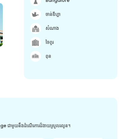
Bangalore
ចាន់ឌីហ្គា
សំណាង
ចៃពួរ
ពុន
arge ជាមួយនឹងដំណើរការដ៏ងាយស្រួលរលូន។