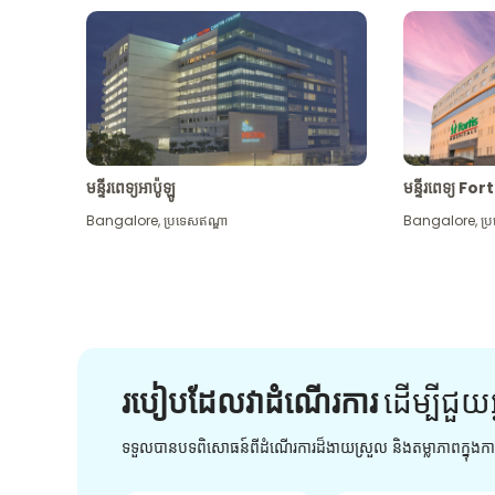
មន្ទីរពេទ្យអាប៉ូឡូ
មន្ទីរពេទ្យ For
Bangalore
,
ប្រទេសឥណ្ឌា
Bangalore
,
ប្
របៀបដែលវាដំណើរការ
ដើម្បី​ជួយ​
ទទួលបានបទពិសោធន៍ពីដំណើរការដ៏ងាយស្រួល និងតម្លាភាពក្នុង