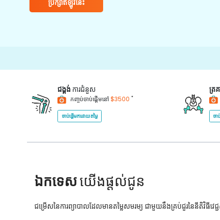
ប្រឹក្សាឥឡូវនេះ
ជង្គង់
ការជំនួស
ត្រ
*
កញ្ចប់ចាប់ផ្តើមនៅ
$3500
ចាប់ផ្តើមការវាយតម្លៃ
ចាប
ឯកទេស
យើងផ្តល់ជូន
ជម្រើសនៃការព្យាបាលដែលមានតម្លៃសមរម្យ ជាមួយនឹងគ្រប់ជួរនៃនីតិវិធីវេ