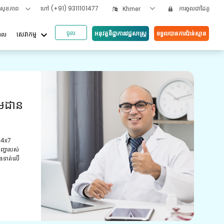
ទសុខភាព
ហៅ
(+91) 9311101477
ការចូលជាដៃគូ
Khmer
ចូល
keyboard_arrow_down
អនុវត្តទិដ្ឋាការវេជ្ជសាស្រ្ត
ទទួលបានការប៉ាន់ស្មាន
បាល
សេវាកម្ម
អត្ថប
ួយ
វី
យោ
ស្ត្រដែល
ូន្មាន និង
ការពិ
មានបទ
ព្យាប
ថែទាំ