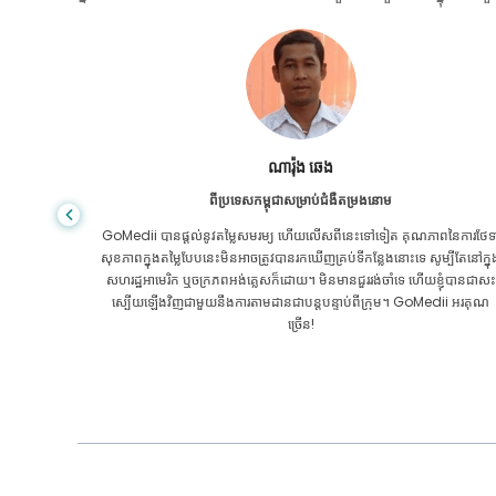
ណារ៉ុង ឆេង
ង
ពីប្រទេសកម្ពុជាសម្រាប់ជំងឺតម្រងនោម
ោ​។ ទោះយ៉ាងណា
GoMedii បានផ្តល់នូវតម្លៃសមរម្យ ហើយលើសពីនេះទៅទៀត គុណភាពនៃការថែទា
េ​ជា​ក្រុម​
សុខភាពក្នុងតម្លៃបែបនេះមិនអាចត្រូវបានរកឃើញគ្រប់ទីកន្លែងនោះទេ សូម្បីតែនៅក្នុ
ំពោះ​ពួកគេ
សហរដ្ឋអាមេរិក ឬចក្រភពអង់គ្លេសក៏ដោយ។ មិនមានជួររង់ចាំទេ ហើយខ្ញុំបានជាសះ
ស្បើយឡើងវិញជាមួយនឹងការតាមដានជាបន្តបន្ទាប់ពីក្រុម។ GoMedii អរគុណ
ច្រើន!