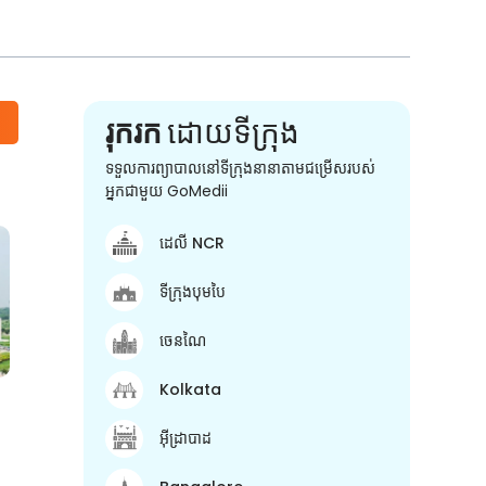
រុករក
ដោយទីក្រុង
ទទួលការព្យាបាលនៅទីក្រុងនានាតាមជម្រើសរបស់
អ្នកជាមួយ GoMedii
ដេលី NCR
ទីក្រុងបុមបៃ
ចេនណៃ
Kolkata
អ៊ីដ្រាបាដ