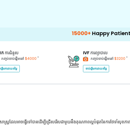
15000+
Happy Patients
100
គាក
ការជំនួស
IVF
ការព្យាបាល
*
*
កញ្ចប់ចាប់ផ្តើមនៅ
$4000
កញ្ចប់ចាប់ផ្តើមនៅ
$3200
់ផ្តើមការវាយតម្លៃ
ចាប់ផ្តើមការវាយតម្លៃ
ជ្ជសាស្រ្តដែលអាចធ្វើទៅបានដើម្បីជ្រើសរើសជាមួយនឹងគុណភាពល្អបំផុតនៃការថែទាំសុខភា