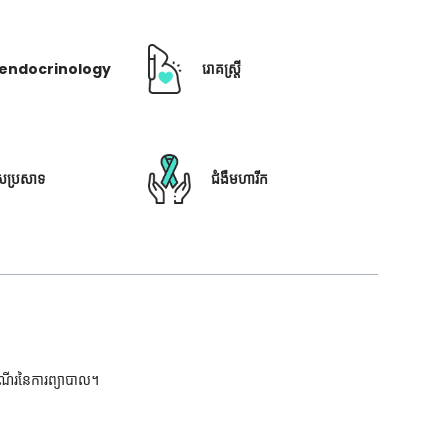
ឺ endocrinology
រោគស្ត្រី
ៃប្រសាទ
ជំងឺមហារីក
ដំណើរនៃការព្យាបាល។