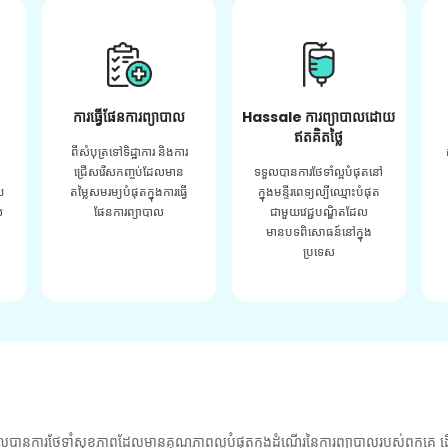
ការធ្វើផែនការព្យាបាល
Hassale ការព្យាបាលដោយ
ឥតគិតថ្លៃ
ពីសំបុត្រទៅទិដ្ឋាការ និងការ
ជ្រើសរើសកញ្ចប់ដែលមាន
ទទួលបានការថែទាំល្អបំផុតនៅ
យ
តម្លៃសមរម្យបំផុតក្នុងការធ្វើ
ក្នុងមន្ទីរពេទ្យល្បីឈ្មោះបំផុត
់
ផែនការព្យាបាល
ជាមួយវេជ្ជបណ្ឌិតដែល
មានបទពិសោធន៍នៅក្នុង
ប្រទេស
លបានការថែទាំសុខភាពដែលមានគុណភាពល្អបំផុតក្នុងដំណើរនៃការព្យាបាលរបស់ពួកគេ ដើ