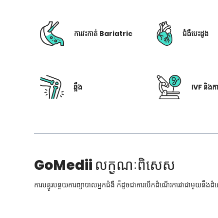
ការវះកាត់ Bariatric
ជំងឺបេះដូង
ឆ្អឹង
IVF និងក
GoMedii
លក្ខណៈពិសេស
ការបន្ធូរបន្ថយការព្យាបាលអ្នកជំងឺ ក៏ដូចជាការបើកដំណើរការវាជាមួយនឹងដ