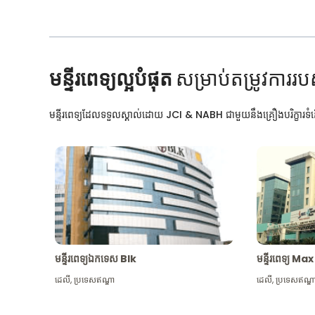
មន្ទីរពេទ្យល្អបំផុត
សម្រាប់តម្រូវការរប
មន្ទីរពេទ្យដែលទទួលស្គាល់ដោយ JCI & NABH ជាមួយនឹងគ្រឿងបរិក្ខារទំនើ
មន្ទីរពេទ្យឯកទេស Blk
មន្ទីរពេទ្យ 
ដេលី
,
ប្រទេសឥណ្ឌា
ដេលី
,
ប្រទេសឥណ្ឌ