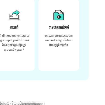
ការឆក់
តាមដានការថែទាំ
ដំណើរការបញ្ចេញចោលដោយ
ក្រោយ​ការ​ហូរ​ចេញ​ទទួល​បាន​
គ្មានបញ្ហាជាមួយនឹងឯកសារ
ការ​តាមដាន​ជា​ប្រចាំ​និង​ការ​
និងសម្ភារៈផ្សេងទៀតត្រូវ
បំពេញ​ថ្នាំ​នៅ​ទូទាំង​
បានយកចិត្តទុកដាក់
ម្បីបង្កើតចំណងដ៏ល្អសម្រាប់អនាគត។