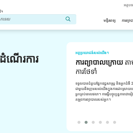
អត្ថប
លើ។
មន្ទីរពេទ្យ
ការព្យា
អត្ថប្រយោជន៍របស់យើង។
លដំណើរការ
ទីប្រឹក្សាវេជ្ជសាស្ត្រ
ជំន
ទទួលបានការគាំទ្រជាប្រចាំពីអ្នកប្រឹក្សាវេជ្ជសា
មានបទពិសោធន៍របស់យើង។ ផ្តល់ឱ្យអ្នកនូវដំប
ការណែនាំដ៏ល្អបំផុត។