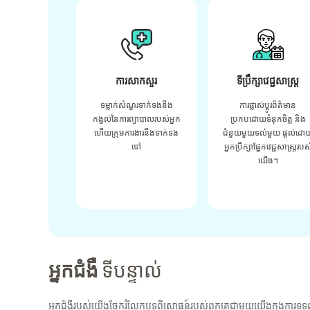
ការសាកសួរ
ទីប្រឹក្សាវេជ្ជសាស្ត្រ
ទម្លាក់សំណួរទាក់ទងនឹង
ការផ្លាស់ប្តូរព័ត៌មាន
កង្វល់នៃការព្យាបាលរបស់អ្នក
ប្រកបដោយទំនុកចិត្ត និង
ហើយក្រុមការងារនឹងទាក់ទង
ជំនួយមួយទល់មួយ ផ្តល់ដោ
ទៅ
អ្នកប្រឹក្សាផ្នែកវេជ្ជសាស្រ្តរបស
យើង។
អ្នកជំងឺ
ទីបន្ទាល់
អ្នកជំងឺរបស់យើងចែករំលែកបទពិសោធន៍របស់ពួកគេជាមួយយើងក្នុងការទទួ