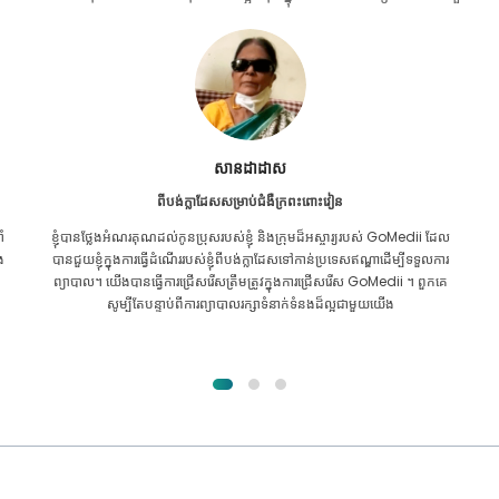
សានដាដាស
ពីបង់ក្លាដែសសម្រាប់ជំងឺក្រពះពោះវៀន
ំ
ខ្ញុំបានថ្លែងអំណរគុណដល់កូនប្រុសរបស់ខ្ញុំ និងក្រុមដ៏អស្ចារ្យរបស់ GoMedii ដែល
ង
បានជួយខ្ញុំក្នុងការធ្វើដំណើររបស់ខ្ញុំពីបង់ក្លាដែសទៅកាន់ប្រទេសឥណ្ឌាដើម្បីទទួលការ
ព្យាបាល។ យើងបានធ្វើការជ្រើសរើសត្រឹមត្រូវក្នុងការជ្រើសរើស GoMedii ។ ពួកគេ
សូម្បីតែបន្ទាប់ពីការព្យាបាលរក្សាទំនាក់ទំនងដ៏ល្អជាមួយយើង