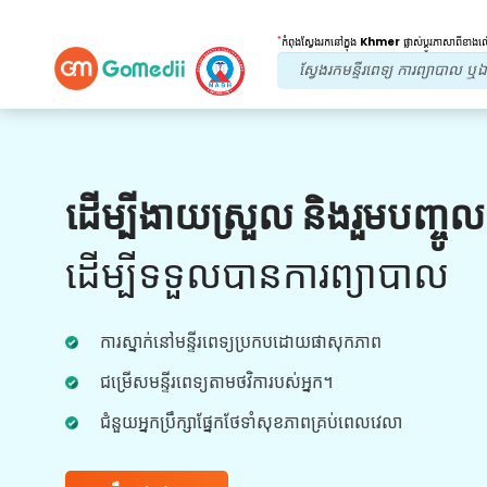
*
កំពុងស្វែងរកនៅក្នុង
Khmer
ផ្លាស់ប្តូរភាសាពីខាង
អត្ថប្រយោជន៍របស់យើង។
ដើម្បីងាយស្រួល និងរួមបញ្ចូ
ការព្យាបាលក្រោយ
តាមដាន
ការថែទាំ
ដើម្បីទទួលបានការព្យាបាល
ទទួលបានជំនួយផ្នែកវេជ្ជសាស្រ្ត និងអ្នកជំងឺ 24x7
ជាមួយនឹងក្រុមរបស់យើងក្នុងការដោះស្រាយបញ្ហារបស់
ការស្នាក់នៅមន្ទីរពេទ្យប្រកបដោយផាសុកភាព
អ្នកគ្រប់ពេលវេលា។ ការធ្វើបច្ចុប្បន្នភាពជាទៀងទាត់លើ
តម្រូវការព្យាបាលរបស់អ្នក។
ជម្រើសមន្ទីរពេទ្យតាមថវិការបស់អ្នក។
ជំនួយអ្នកប្រឹក្សាផ្នែកថែទាំសុខភាពគ្រប់ពេលវេលា