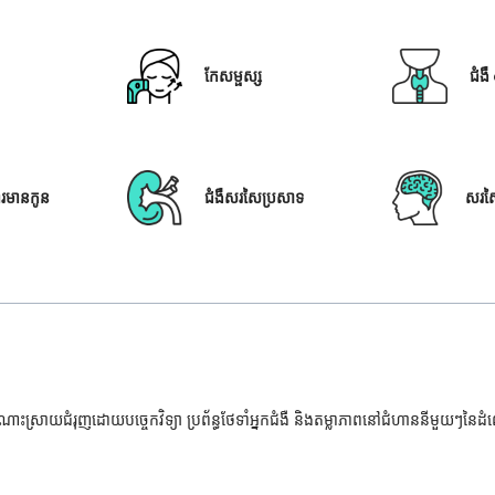
កែសម្ផស្ស
ជំង
ារមានកូន
ជំងឺសរសៃប្រសាទ
សរស
ំណោះស្រាយជំរុញដោយបច្ចេកវិទ្យា ប្រព័ន្ធថែទាំអ្នកជំងឺ និងតម្លាភាពនៅជំហាននីមួយៗនៃ