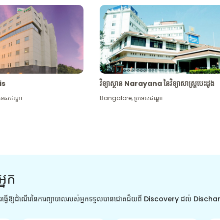
tis
វិទ្យាស្ថាន Narayana នៃវិទ្យាសាស្រ្តបេះដូង
រទេសឥណ្ឌា
Bangalore
,
ប្រទេសឥណ្ឌា
អ្នក
ការធ្វើឱ្យដំណើរនៃការព្យាបាលរបស់អ្នកទទួលបានជោគជ័យពី Discovery ដល់ Disch