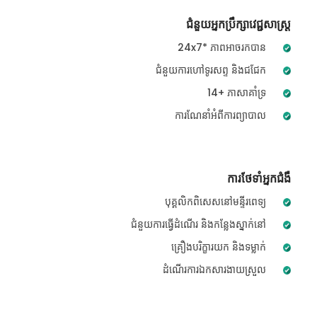
ជំនួយអ្នកប្រឹក្សាវេជ្ជសាស្ត្រ
24x7* ភាពអាចរកបាន
ជំនួយការហៅទូរសព្ទ និងជជែក
14+ ភាសាគាំទ្រ
ការណែនាំអំពីការព្យាបាល
ការថែទាំអ្នកជំងឺ
បុគ្គលិកពិសេសនៅមន្ទីរពេទ្យ
ជំនួយការធ្វើដំណើរ និងកន្លែងស្នាក់នៅ
គ្រឿងបរិក្ខារយក និងទម្លាក់
ដំណើរការឯកសារងាយស្រួល