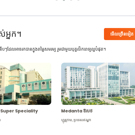
ស់អ្នក។
មើល​ច្រើន​ទៀត
បៗដែលអាចរកបានក្នុងតម្លៃសមរម្យ រួមជាមួយបុគ្គលិកពេទ្យល្អបំផុត។
Max Super Speciality
Medanta ឱសថ
ា
ហ្គូរូក្រាម
,
ប្រទេសឥណ្ឌា