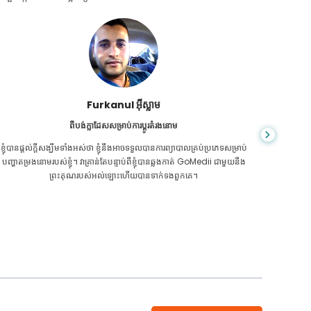
Furkanul អ៊ីស្លាម
ពីបង់ក្លាដែសសម្រាប់ការប្តូរតំរងនោម
ខ្ញុំ​បាន​ផ្តល់​ក្តី​សង្ឃឹម​ទាំង​អស់​ថា ខ្ញុំ​នឹង​អាច​ទទួល​បាន​ការ​ព្យាបាល​គ្រប់​ប្រភេទ​សម្រាប់​
CKD គឺ​ជ
បញ្ហា​តម្រងនោម​របស់​ខ្ញុំ។ វាគ្រាន់តែបន្ទាប់ពីខ្ញុំបានឆ្លងកាត់ GoMedii ជាមួយនឹង
រហើយ ទីប
ព្រះគុណរបស់អល់ឡោះហើយបានទាក់ទងពួកគេ។