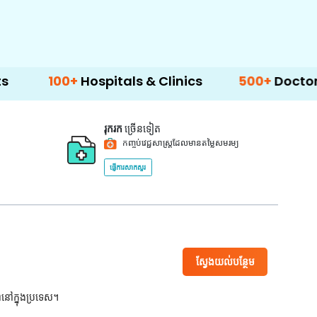
+
Hospitals & Clinics
500+
Doctors & Surgeo
រុករក
ច្រើនទៀត
កញ្ចប់វេជ្ជសាស្ត្រដែលមានតម្លៃសមរម្យ
ផ្ញើការសាកសួរ
ស្វែងយល់បន្ថែម
ពនៅក្នុងប្រទេស។