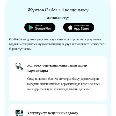
Жүктөө
GoMedii колдонмосу
жеткиликтүү
GoMedii колдонмосунда көз салуу жана мониторинг жүргүзүү менен
бардык медициналык муктаждыктарыңыз үчүн технологияга негизделген
бирдиктүү чечим.
Жогорку оорукана жана дарыгерлер
тармактары
Сиздин ишиңиз боюнча эң тажрыйбалуу дарыгерлердин
жардамы менен заманбап ооруканаларда кеңеш алыңыз
жана дарыланыңыз. арзан баада мыкты дарылоо.
Үзгүлтүксүз кеңешчи колдоосу