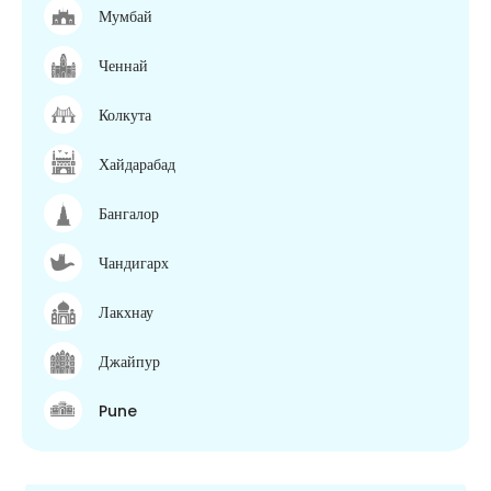
Мумбай
Ченнай
Колкута
Хайдарабад
Бангалор
Чандигарх
Лакхнау
Джайпур
Pune