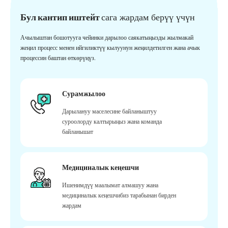
Бул кантип иштейт
сага жардам берүү үчүн
Ачылыштан бошотууга чейинки дарылоо саякатыңызды жылмакай
жеңил процесс менен ийгиликтүү кылуунун жеңилдетилген жана ачык
процессин баштан өткөрүңүз.
Сурамжылоо
Дарылануу маселесине байланыштуу
суроолорду калтырыңыз жана команда
байланышат
Медициналык кеңешчи
Ишенимдүү маалымат алмашуу жана
медициналык кеңешчибиз тарабынан бирден
жардам