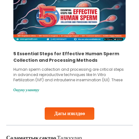
5 Essential Steps for Effective Human Sperm
Collection and Processing Methods
Human sperm collection and processing are critical steps
in advanced reproductive techniques like In Vitro
Fertilization (IVF) and intrauterine insemination (IUI). These
methods enable medical professionals to tackle fertility
Окууну улантуу
challenges and help couples achieve their dream of
parenthood. Skilled technicians collect sperm using
specialized procedures to ensure optimal quality. Once
collected, they process the
Дагы изилдөө
Continue Reading
Саламаттык сактоо
Талкуулар