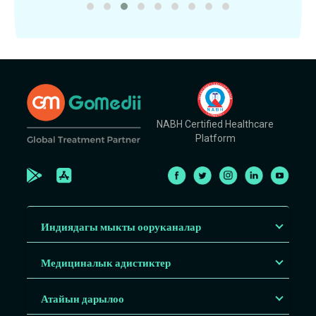
NABH Certified Healthcare
Platform
Индиядагы мыкты ооруканалар
Медициналык адистиктер
Атайын дарылоо