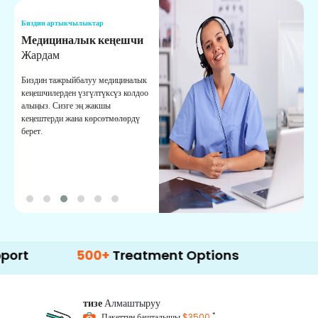
Биздин артыкчылыктар
Б
Медициналык кеңешчи
О
Жардам
К
Биздин тажрыйбалуу медициналык
Д
кеңешчилерден үзгүлтүксүз колдоо
ж
алыңыз. Сизге эң жакшы
р
кеңештерди жана көрсөтмөлөрдү
т
берет.
о
500+
Treatment Options
тизе
Алмаштыруу
*
Пакеттин башталышы
$3500