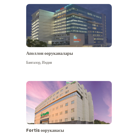
Аполлон ооруканалары
Көбүрөөк көрүү
Бангалор
,
Индия
Fortis ооруканасы