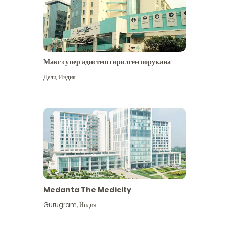
Макс супер адистештирилген оорукана
Дели
,
Индия
Medanta The Medicity
Gurugram
,
Индия