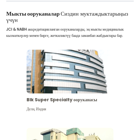
Мыкты ооруканалар
Сиздин муктаждыктарыңыз
үчүн
JCI & NABH аккредитацияланган ооруканаларды, эң мыкты медициналык
кызматкерлер менен бирге, жеткиликтүү баада заманбап жабдыктары бар.
Blk Super Specialty ооруканасы
Дели
,
Индия