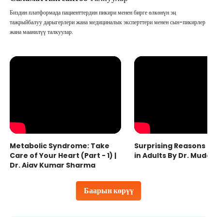
Биздин платформада пациенттердин пикири менен бирге өлкөнүн эң
тажрыйбалуу дарыгерлери жана медициналык эксперттери менен сын-пикирлер
жана маанилүү талкуулар.
Metabolic Syndrome: Take
Surprising Reasons fo
Care of Your Heart (Part - 1) |
in Adults By Dr. Mudas
Dr. Ajay Kumar Sharma
Баарын көрүү