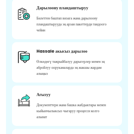
Дарылоону пландаштыруу
Билеттен баштап визага жана дарылоону
пландаштырууда эң арзан пакеттерди тандоого
чейин
Hassale акысыз дарылоо
Өлкөдөгү тажрыйбалуу дарыгерлер менен эң
абройлуу ооруканаларда эң жакшы жардам
алыңыз
Агызуу
Документтери жана башка жабдыктары менен
кыйынчылыксыз чыгаруу процесси колго
алынат