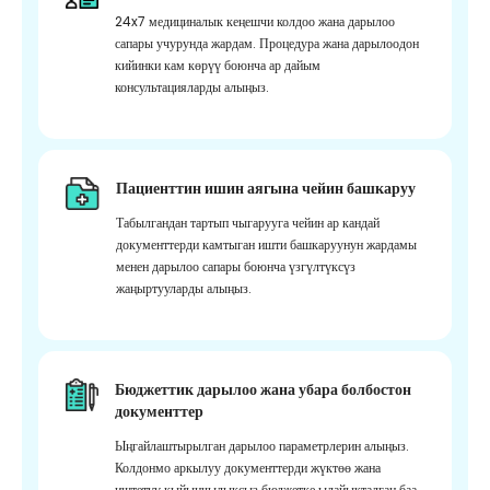
24x7 медициналык кеңешчи колдоо жана дарылоо
сапары учурунда жардам. Процедура жана дарылоодон
кийинки кам көрүү боюнча ар дайым
консультацияларды алыңыз.
Пациенттин ишин аягына чейин башкаруу
Табылгандан тартып чыгарууга чейин ар кандай
документтерди камтыган ишти башкаруунун жардамы
менен дарылоо сапары боюнча үзгүлтүксүз
жаңыртууларды алыңыз.
Бюджеттик дарылоо жана убара болбостон
документтер
Ыңгайлаштырылган дарылоо параметрлерин алыңыз.
Колдонмо аркылуу документтерди жүктөө жана
иштетүү кыйынчылыксыз бюджетке ылайыкталган баа