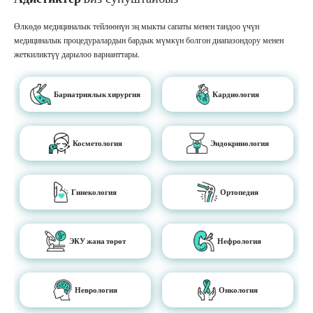
Өлкөдө медициналык тейлөөнүн эң мыкты сапаты менен тандоо үчүн
медициналык процедуралардын бардык мүмкүн болгон диапазондору менен
жеткиликтүү дарылоо варианттары.
Бариатриялык хирургия
Кардиология
Косметология
Эндокринология
Гинекология
Ортопедия
ЭКУ жана төрөт
Нефрология
Неврология
Онкология