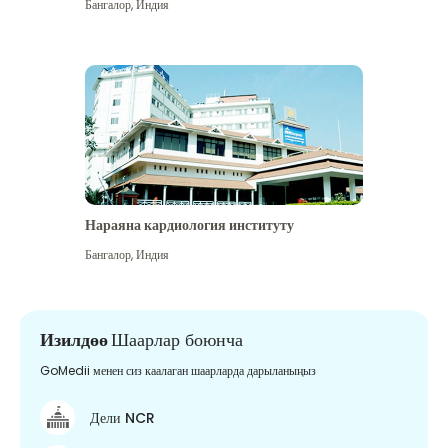
Бангалор
,
Индия
Нараяна кардиология институту
Бангалор
,
Индия
Изилдөө
Шаарлар боюнча
GoMedii менен сиз каалаган шаарларда дарыланыңыз
Дели NCR