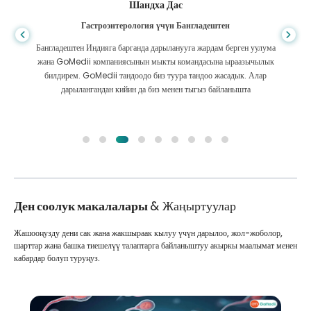
Шандха Дас
Гастроэнтерология үчүн Бангладештен
Бангладештен Индияга барганда дарыланууга жардам берген уулума
жана GoMedii компаниясынын мыкты командасына ыраазычылык
билдирем. GoMedii тандоодо биз туура тандоо жасадык. Алар
дарылангандан кийин да биз менен тыгыз байланышта
Ден соолук макалалары
& Жаңыртуулар
Жашооңузду дени сак жана жакшыраак кылуу үчүн дарылоо, жол-жоболор,
шарттар жана башка тиешелүү талаптарга байланыштуу акыркы маалымат менен
кабардар болуп туруңуз.