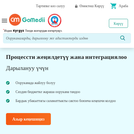
shopping_cart
Тартипке көз салуу
Өнөктөш Кирүү
Араба
menu
Кирүү
*
Издөө
Kyrgyz
Тилди жогорудан өзгөртүңүз.
Процессти жеңилдетүү жана интеграциялоо
Дарылануу үчүн
Ооруканада жайлуу болуу
Сиздин бюджетке жараша оорукана тандоо
Бардык убакыттагы саламаттыкты сактоо боюнча кеңешчи колдоо
Азыр кеңешиңиз