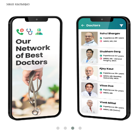
заказ кылыңыз