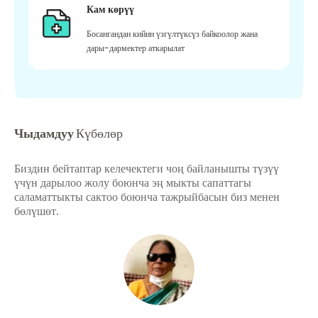
Кам көрүү
Босангандан кийин үзгүлтүксүз байкоолор жана
дары-дармектер аткарылат
Чыдамдуу
Күбөлөр
Биздин бейтаптар келечектеги чоң байланышты түзүү
үчүн дарылоо жолу боюнча эң мыкты сапаттагы
саламаттыкты сактоо боюнча тажрыйбасын биз менен
бөлүшөт.