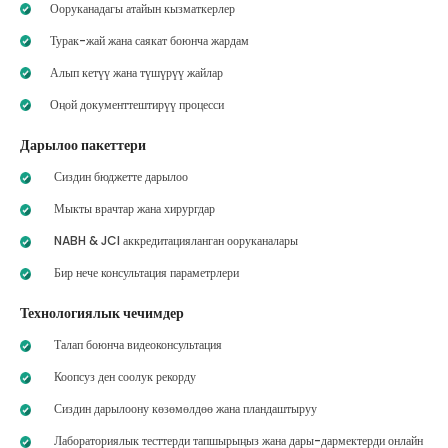
Ооруканадагы атайын кызматкерлер
Турак-жай жана саякат боюнча жардам
Алып кетүү жана түшүрүү жайлар
Оңой документтештирүү процесси
Дарылоо пакеттери
Сиздин бюджетте дарылоо
Мыкты врачтар жана хирургдар
NABH & JCI аккредитацияланган ооруканалары
Бир нече консультация параметрлери
Технологиялык чечимдер
Талап боюнча видеоконсультация
Коопсуз ден соолук рекорду
Сиздин дарылоону көзөмөлдөө жана пландаштыруу
Лабораториялык тесттерди тапшырыңыз жана дары-дармектерди онлайн