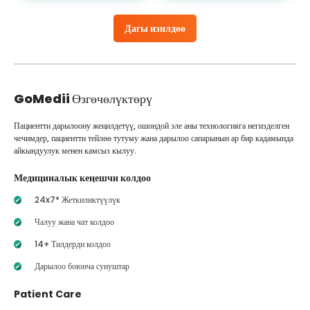
Дагы изилдөө
GoMedii
Өзгөчөлүктөрү
Пациентти дарылоону жеңилдетүү, ошондой эле аны технологияга негизделген
чечимдер, пациентти тейлөө тутуму жана дарылоо сапарынын ар бир кадамында
айкындуулук менен камсыз кылуу.
Медициналык кеңешчи колдоо
24x7* Жеткиликтүүлүк
Чалуу жана чат колдоо
14+ Тилдерди колдоо
Дарылоо боюнча сунуштар
Patient Care