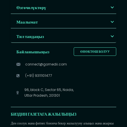
Өзгөчөлүктөрү
Маалымат
Тил тандаңыз
Байланышыңыз
ӨНӨКТӨШ БОЛУУ
connect@gomedii.com
(+91) 9311101477
96, block C, Sector 65, Noida,
Uttar Pradesh, 201301
БИЗДИН ГАЗЕТАГА ЖАЗЫЛЫҢЫЗ
Ден соолук жана фитнес боюнча бекер жазылууну алыңыз жана акыркы