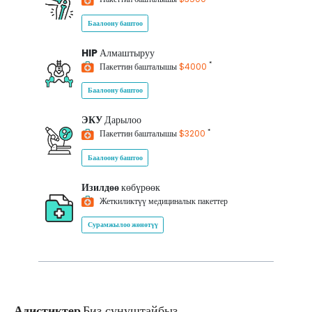
Баалоону баштоо
HIP
Алмаштыруу
*
Пакеттин башталышы
$4000
Баалоону баштоо
ЭКУ
Дарылоо
*
Пакеттин башталышы
$3200
Баалоону баштоо
Изилдөө
көбүрөөк
Жеткиликтүү медициналык пакеттер
Сурамжылоо жөнөтүү
Адистиктер
Биз сунуштайбыз