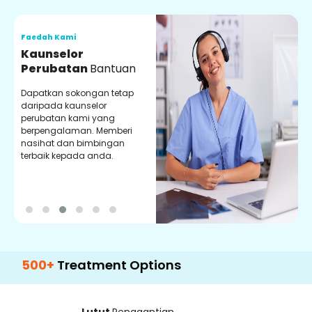
Faedah Kami
F
Kaunselor
V
Perubatan
Bantuan
P
Dapatkan sokongan tetap
P
daripada kaunselor
d
perubatan kami yang
p
berpengalaman. Memberi
m
nasihat dan bimbingan
m
terbaik kepada anda.
p
k
+
Treatment Options