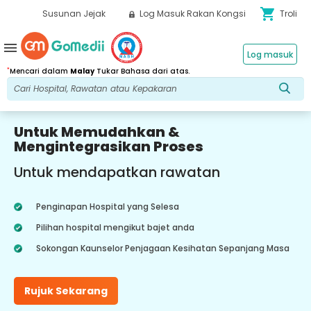
shopping_cart
Susunan Jejak
Log Masuk Rakan Kongsi
Troli
menu
Log masuk
*
Mencari dalam
Malay
Tukar Bahasa dari atas.
Untuk Memudahkan &
Mengintegrasikan Proses
Untuk mendapatkan rawatan
Penginapan Hospital yang Selesa
Pilihan hospital mengikut bajet anda
Sokongan Kaunselor Penjagaan Kesihatan Sepanjang Masa
Rujuk Sekarang