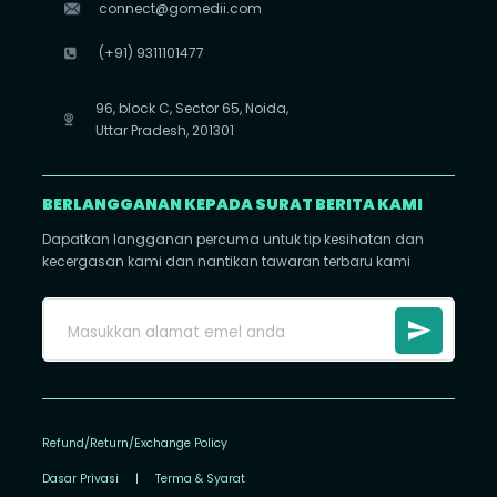
connect@gomedii.com
(+91) 9311101477
96, block C, Sector 65, Noida,
Uttar Pradesh, 201301
BERLANGGANAN KEPADA SURAT BERITA KAMI
Dapatkan langganan percuma untuk tip kesihatan dan
kecergasan kami dan nantikan tawaran terbaru kami
Refund/Return/Exchange Policy
Dasar Privasi
|
Terma & Syarat