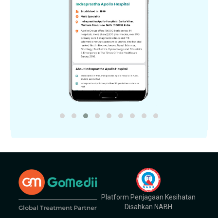
Platform Penjagaan Kesihatan
Disahkan NABH