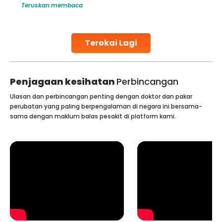
Teruskan membaca
challenges and help couples achieve their dream of
parenthood. Skilled technicians collect sperm using
specialized procedures to ensure optimal quality. Once
collected, they process the
Terokai Lagi
Continue Reading
Penjagaan kesihatan
Perbincangan
Ulasan dan perbincangan penting dengan doktor dan pakar
perubatan yang paling berpengalaman di negara ini bersama-
sama dengan maklum balas pesakit di platform kami.