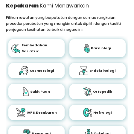
Kepakaran
Kami Menawarkan
Pilihan rawatan yang berpatutan dengan semua rangkaian
prosedur perubatan yang mungkin untuk dipilih dengan kualiti
penjagaan kesihatan terbaik di negara ini.
Pembedahan
Kardiologi
Bariatrik
Kosmetologi
Endokrinologi
Sakit Puan
Ortopedik
IVF & Kesuburan
Nefrologi
Neurologi
Onkologi