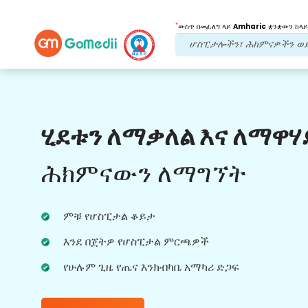
*
ውስጥ በመፈለግ ላይ
Amharic
ቋንቋውን ከላይ
የእኛ ጥቅሞች
ሂደቱን ለማቃለል እና ለማዋሃ
የድህረ ህክምና
ክትትል
የሚደረግበት እንክብካቤ
ሕክምናውን ለማግኘት
ችግሮቻችሁን በማንኛውም ጊዜ ለመፍታት ከቡድናችን
ጋር 24x7 የህክምና እና የታካሚ ድጋፍ ያግኙ።
ምቹ የሆስፒታል ቆይታ
በሕክምና ፍላጎቶችዎ ላይ መደበኛ ዝመናዎች።
እንደ በጀትዎ የሆስፒታል ምርጫዎች
የሁሉም ጊዜ የጤና እንክብካቤ አማካሪ ድጋፍ