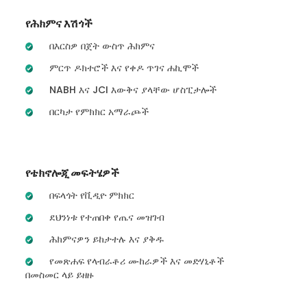
የሕክምና እሽጎች
በእርስዎ በጀት ውስጥ ሕክምና
ምርጥ ዶክተሮች እና የቀዶ ጥገና ሐኪሞች
NABH እና JCI እውቅና ያላቸው ሆስፒታሎች
በርካታ የምክክር አማራጮች
የቴክኖሎጂ መፍትሄዎች
በፍላጎት የቪዲዮ ምክክር
ደህንነቱ የተጠበቀ የጤና መዝገብ
ሕክምናዎን ይከታተሉ እና ያቅዱ
የመጽሐፍ የላብራቶሪ ሙከራዎች እና መድሃኒቶች
በመስመር ላይ ይዘዙ