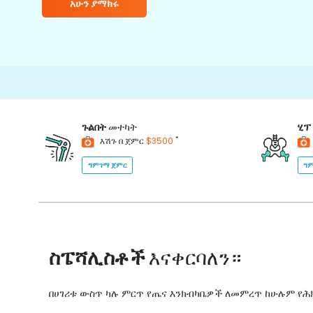
አሁን ያማክሩ
ጉልበት
መተካት
ሂፕ
*
እሽጉ በ ጀምር
$3500
ግምገማ ጀምር
ግም
ስፔሻሊስቶች
እናቀርባለን።
በሀገሪቱ ውስጥ ካሉ ምርጥ የጤና እንክብካቤዎች ለመምረጥ ከሁሉም የ