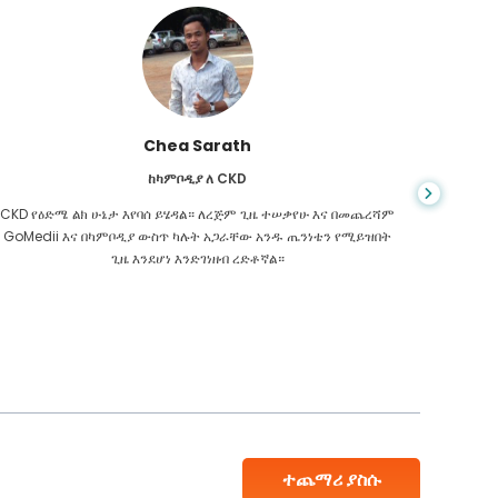
Chea Sarath
ከካምቦዲያ ለ CKD
CKD የዕድሜ ልክ ሁኔታ እየባሰ ይሄዳል። ለረጅም ጊዜ ተሠቃየሁ እና በመጨረሻም
መቼም ህይ
GoMedii እና በካምቦዲያ ውስጥ ካሉት አጋራቸው አንዱ ጤንነቴን የሚይዝበት
ስመረመር ፣
ጊዜ እንደሆነ እንድገነዘብ ረድቶኛል።
እንዳለብኝ
ተጨማሪ ያስሱ