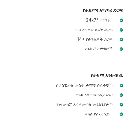
የሕክምና አማካሪ ድጋፍ
24x7* ተገኝነት
ጥሪ እና የውይይት ድጋፍ
14+ የቋንቋዎች ድጋፍ
የሕክምና ምክሮች
የታካሚ እንክብካቤ
በሆስፒታል ውስጥ ታማኝ ሰራተኞች
የጉዞ እና የመጠለያ እገዛ
የመውሰጃ እና የመጣል መገልገያዎች
ቀላል የሰነድ ሂደት