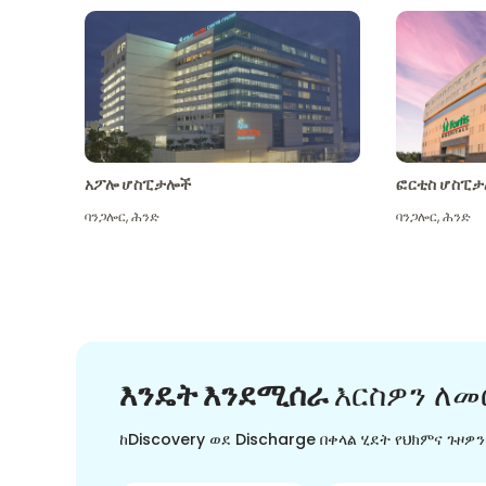
አፖሎ ሆስፒታሎች
ፎርቲስ ሆስፒታ
ባንጋሎር
,
ሕንድ
ባንጋሎር
,
ሕንድ
እንዴት እንደሚሰራ
እርስዎን ለመ
ከDiscovery ወደ Discharge በቀላል ሂደት የህክምና ጉዞዎ