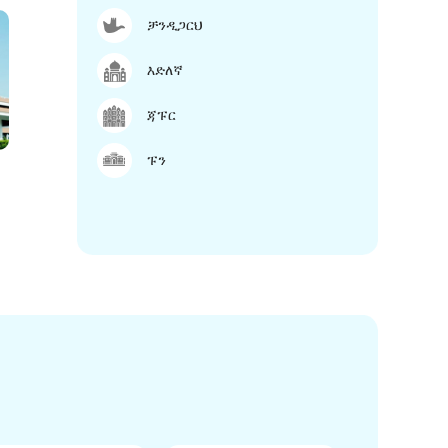
ቻንዲጋርህ
እድለኛ
ጃፑር
ፑን