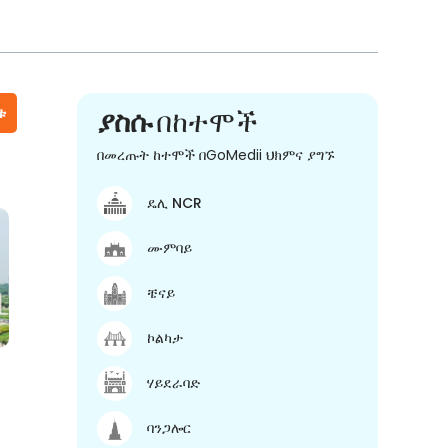
ቱ
ያስሱ
በከተሞች
በመረጡት ከተሞች በGoMedii ህክምና ያግኙ
ዴሊ NCR
ሙምባይ
ቼናይ
ኮልካታ
ሃይደራባድ
ባንጋሎር