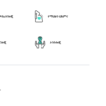
ዶክሪኖሎጂ
የማህፀን ህክምና
ሮሎጂ
ኦንኮሎጂ
።