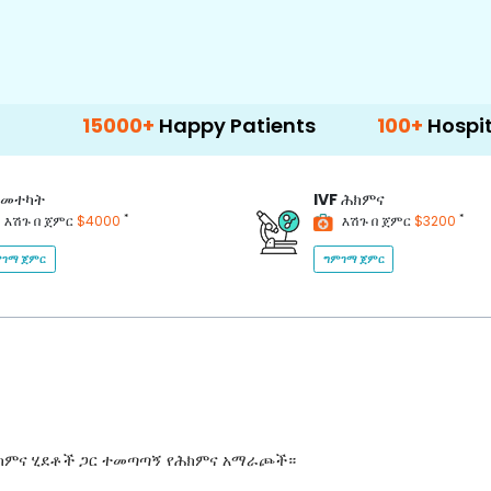
15000+
Happy Patients
100+
Hospitals & Cli
መተካት
IVF
ሕክምና
*
*
እሽጉ በ ጀምር
$4000
እሽጉ በ ጀምር
$3200
ገማ ጀምር
ግምገማ ጀምር
ሕክምና ሂደቶች ጋር ተመጣጣኝ የሕክምና አማራጮች።