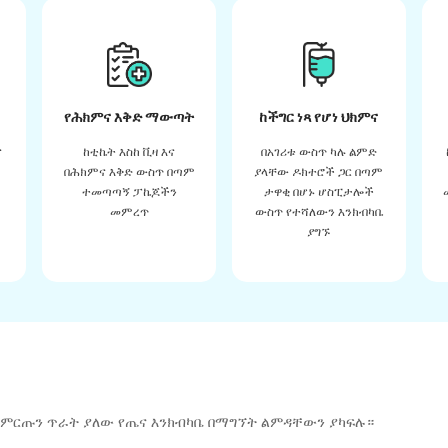
የሕክምና እቅድ ማውጣት
ከችግር ነጻ የሆነ ህክምና
ና
ከቲኬት እስከ ቪዛ እና
በአገሪቱ ውስጥ ካሉ ልምድ
በሕክምና እቅድ ውስጥ በጣም
ያላቸው ዶክተሮች ጋር በጣም
ተመጣጣኝ ፓኬጆችን
ታዋቂ በሆኑ ሆስፒታሎች
መምረጥ
ውስጥ የተሻለውን እንክብካቤ
ያግኙ
 ምርጡን ጥራት ያለው የጤና እንክብካቤ በማግኘት ልምዳቸውን ያካፍሉ።