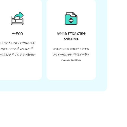
መፍሰስ
ክትትል የሚደረግበት
እንክብካቤ
ከችግር ነጻ የሆነ የማስወጣት
ሂደት ከሰነዶች እና ሌሎች
ድህረ-ፈሳሽ መደበኛ ክትትል
መገልገያዎች ጋር ይንከባከባል።
እና የመድኃኒት ማሟያዎችን
በሙሉ ይቀበላል