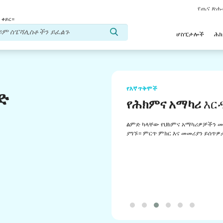
የጤና ጽ
 ቀይር።
ሆስፒታሎች
ሕ
የእኛ ጥቅሞች
ድ
የሕክምና አማካሪ
እር
ልምድ ካላቸው የህክምና አማካሪዎቻችን መ
ያግኙ። ምርጥ ምክር እና መመሪያን ይሰጥዎ