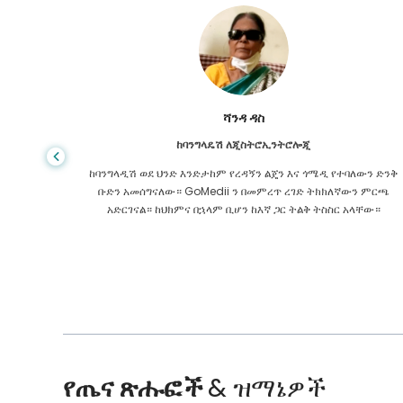
ሻንዳ ዳስ
ከባንግላዴሽ ለጂስትሮኢንትሮሎጂ
 ዋጋ የጤና
ከባንግላዲሽ ወደ ህንድ እንድታከም የረዳኝን ልጄን እና ጎሜዲ የተባለውን ድንቅ
ዩኬ ውስጥ
ቡድን አመሰግናለው። GoMedii ን በመምረጥ ረገድ ትክክለኛውን ምርጫ
 የማያቋርጥ
አድርገናል። ከህክምና በኋላም ቢሆን ከእኛ ጋር ትልቅ ትስስር አላቸው።
የጤና ጽሑፎች
& ዝማኔዎች