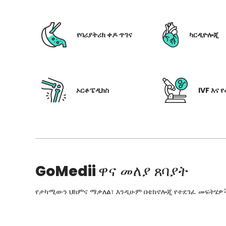
የባሪያትሪክ ቀዶ ጥገና
ካርዲዮሎጂ
ኦርቶፔዲክስ
IVF እና 
GoMedii
ዋና መለያ ጸባያት
የታካሚውን ህክምና ማቃለል፣ እንዲሁም በቴክኖሎጂ የተደገፈ መፍትሄዎችን፣