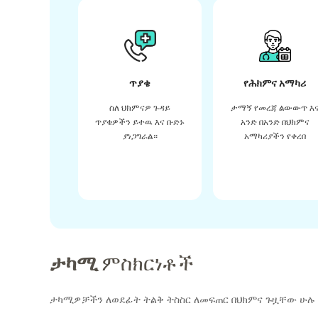
ጥያቄ
የሕክምና አማካሪ
ስለ ህክምናዎ ጉዳይ
ታማኝ የመረጃ ልውውጥ እ
ጥያቄዎችን ይተዉ እና ቡድኑ
አንድ በአንድ በህክምና
ያነጋግራል።
አማካሪያችን የቀረበ
ታካሚ
ምስክርነቶች
ታካሚዎቻችን ለወደፊት ትልቅ ትስስር ለመፍጠር በህክምና ጉዟቸው ሁሉ