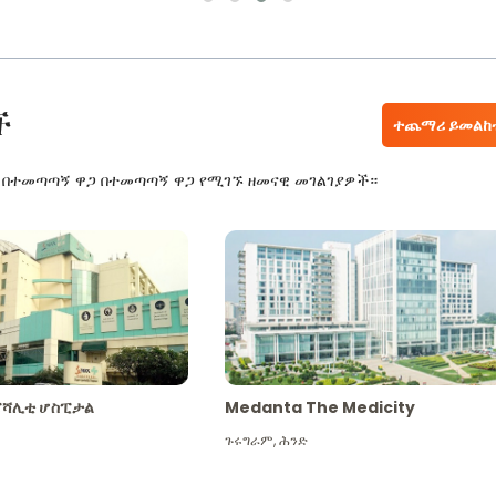
ች
ተጨማሪ ይመልከ
ር በተመጣጣኝ ዋጋ በተመጣጣኝ ዋጋ የሚገኙ ዘመናዊ መገልገያዎች።
ፔሻሊቲ ሆስፒታል
Medanta The Medicity
ጉሩግራም
,
ሕንድ