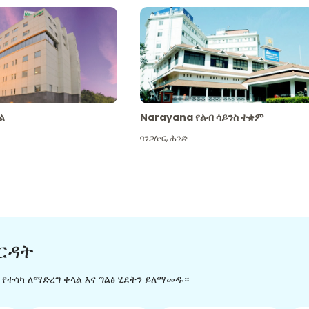
ል
Narayana የልብ ሳይንስ ተቋም
ባንጋሎር
,
ሕንድ
ርዳት
ን የተሳካ ለማድረግ ቀላል እና ግልፅ ሂደትን ይለማመዱ።