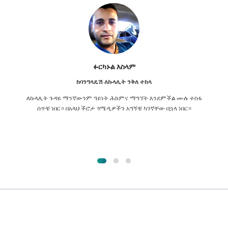
ፉርካኑል እስላም
ከባንግላዴሽ ለኩላሊት ንቅለ ተከላ
ለኩላሊት ጉዳዬ ማንኛውንም ዓይነት ሕክምና ማግኘት እንደምችል ሙሉ ተስፋ
ሰጥቼ ነበር። በአላህ ችሮታ ጎሜዲዎችን አግኝቼ ካገኛቸው በኋላ ነበር።