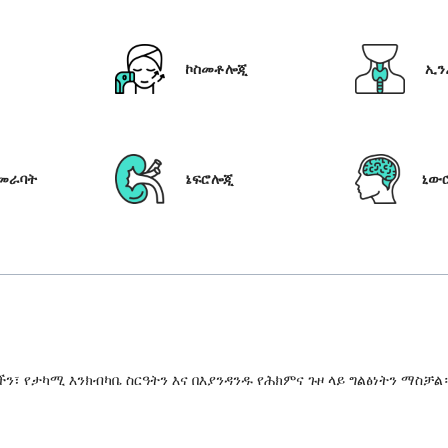
ኮስመቶሎጂ
ኢን
የመራባት
ኔፍሮሎጂ
ኒው
 የታካሚ እንክብካቤ ስርዓትን እና በእያንዳንዱ የሕክምና ጉዞ ላይ ግልፅነትን ማስቻል