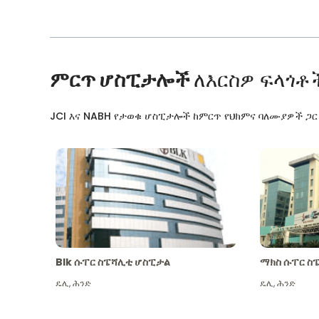
ምርጥ ሆስፒታሎች
ለእርስዎ ፍላጎቶ
JCI እና NABH የታወቁ ሆስፒታሎች ከምርጥ የህክምና ባለሙያዎች ጋ
Blk ሱፐር ስፔሻሊቲ ሆስፒታል
ማክስ ሱፐር ስ
ዴሊ
,
ሕንድ
ዴሊ
,
ሕንድ