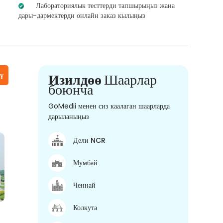
Лабораториялык тесттерди тапшырыңыз жана
дары-дармектерди онлайн заказ кылыңыз
үү
Изилдөө
Шаарлар
боюнча
GoMedii менен сиз каалаган шаарларда
дарыланыңыз
Дели NCR
Мумбай
Ченнай
Колкута