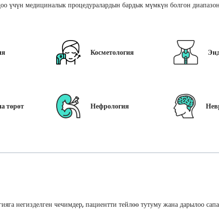
оо үчүн медициналык процедуралардын бардык мүмкүн болгон диапазон
ия
Косметология
Эн
а төрөт
Нефрология
Нев
ияга негизделген чечимдер, пациентти тейлөө тутуму жана дарылоо сап