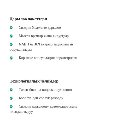
Дарылоо пакеттери
Сиздин бюджетте дарылоо
Мыкты врачтар жана хирургдар
NABH & JCI аккредитацияланган
ооруканалары
Бир нече консультация параметрлери
Технологиялык чечимдер
Талап боюнча видеоконсультация
Коопсуз ден соолук рекорду
Сиздин дарылоону көзөмөлдөө жана
пландаштыруу