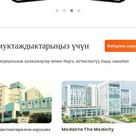
муктаждыктарыңыз үчүн
Көбүрөөк көр
едициналык кызматкерлер менен бирге, жеткиликтүү баада заманбап
адистештирилген оорукана
Medanta The Medicity