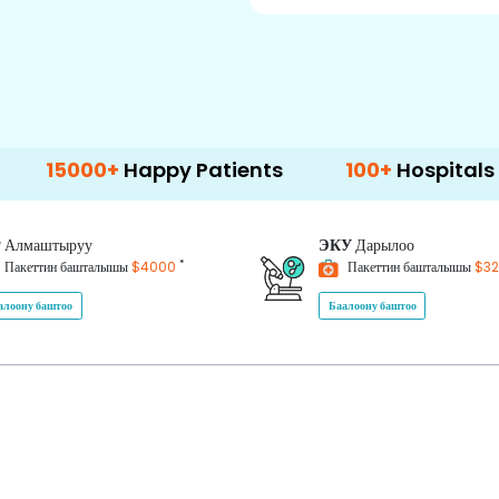
0+
Happy Patients
100+
Hospitals & Clinics
P
Алмаштыруу
ЭКУ
Дарылоо
*
Пакеттин башталышы
$4000
Пакеттин башталышы
$3
алоону баштоо
Баалоону баштоо