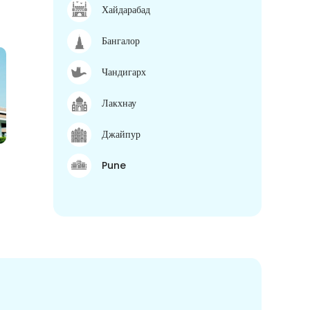
Хайдарабад
Бангалор
Чандигарх
Лакхнау
Джайпур
Pune