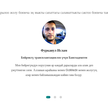
арылоо жолу боюнча эң мыкты сапаттагы саламаттыкты сактоо боюнча т
Фурканул Ислам
Бөйрөктү трансплантациялоо үчүн Бангладештен
Мен бөйрөгүмдүн оорусунан ар кандай дарыларды ала алам деп
үмүттөнгөн элем. Алланын ырайымы менен GoMedii менен жолугуп,
алар менен байланышкандан кийин гана болду.