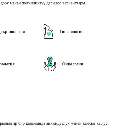
дору менен жеткиликтүү дарылоо варианттары.
докринология
Гинекология
рология
Онкология
арынын ар бир кадамында айкындуулук менен камсыз кылуу.