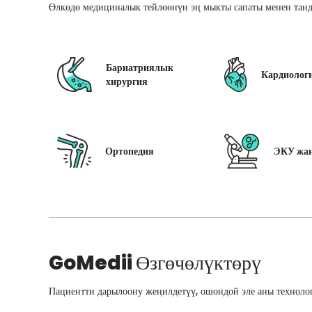
Өлкөдө медициналык тейлөөнүн эң мыкты сапаты менен танд
Бариатриялык
Кардиолог
хирургия
Ортопедия
ЭКУ жан
GoMedii
Өзгөчөлүктөрү
Пациентти дарылоону жеңилдетүү, ошондой эле аны технолог