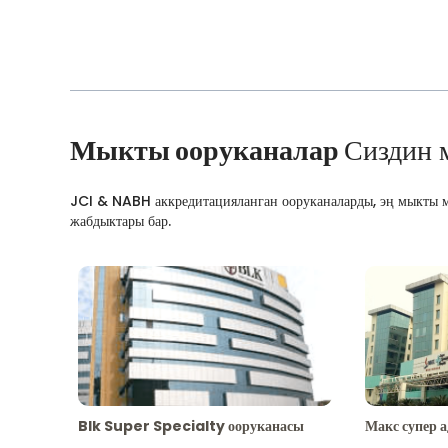
Мыкты ооруканалар
Сиздин 
JCI & NABH аккредитацияланган ооруканаларды, эң мыкты м
жабдыктары бар.
Blk Super Specialty ооруканасы
Макс супер 