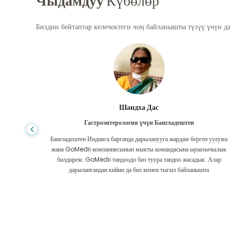
Чыдамдуу
Күбөлөр
Биздин бейтаптар келечектеги чоң байланышты түзүү үчүн д
Шандха Дас
Гастроэнтерология үчүн Бангладештен
да көп,
Бангладештен Индияга барганда дарыланууга жардам берген уулума
л тургай
жана GoMedii компаниясынын мыкты командасына ыраазычылык
зек жок,
билдирем. GoMedii тандоодо биз туура тандоо жасадык. Алар
ттим.
дарылангандан кийин да биз менен тыгыз байланышта