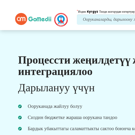
*
Издөө
Kyrgyz
Тилди жогорудан өзгөртүңү
Процессти жеңилдетүү
Биздин артыкчылыктар
интеграциялоо
Пост дарылоо
кам
көрүү
Дарылануу үчүн
Ар дайым көйгөйлөрүңүздү чечүү үчүн биздин
команда менен 24x7 медициналык жана
пациенттердин колдоосун алыңыз. Сиздин
Ооруканада жайлуу болуу
дарылоо муктаждыктарыңыз боюнча
үзгүлтүксүз жаңыртуулар.
Сиздин бюджетке жараша оорукана тандоо
Бардык убакыттагы саламаттыкты сактоо боюнча 