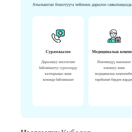
Ачылыштан бошотууга чейинки дарылоо саякатыңызды
Сурамжылоо
Медициналык кеңеш
Дарылануу маселесине
Ишенимдүү маалымат
байланыштуу суроолорду
алмашуу жана
калтырыңыз жана
медициналык кеңешчиби
команда байланышат
тарабынан бирден жарда