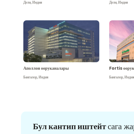
Дели
,
Индия
Дели
,
Индия
Аполлон ооруканалары
Fortis оору
Бангалор
,
Индия
Бангалор
,
Инди
Бул кантип иштейт
сага ж