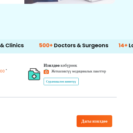
500+
Doctors & Surgeons
14+
Language 
Изилдөө
көбүрөөк
*
200
Жеткиликтүү медициналык пакеттер
Сурамжылоо жөнөтүү
Дагы изилдөө