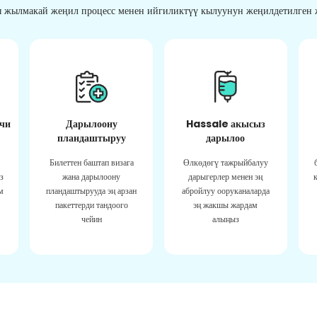
 жылмакай жеңил процесс менен ийгиликтүү кылуунун жеңилдетилген ж
чи
Дарылоону
Hassale акысыз
пландаштыруу
дарылоо
Билеттен баштап визага
Өлкөдөгү тажрыйбалуу
з
жана дарылоону
дарыгерлер менен эң
м
пландаштырууда эң арзан
абройлуу ооруканаларда
пакеттерди тандоого
эң жакшы жардам
чейин
алыңыз