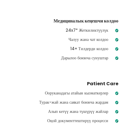
Медициналык кеңешчи колдоо
24x7* Жеткиликтүүлүк
Чалуу жана чат колдоо
14+ Тилдерди колдоо
Дарылоо боюнча сунуштар
Patient Care
Ооруканадагы атайын кызматкерлер
Турак-жай жана саякат боюнча жардам
Алып кетүү жана түшүрүү жайлар
Оңой документтештирүү процесси