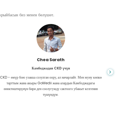
ажрыйбасын биз менен бөлүшөт.
Chea Sarath
Камбоджадан CKD үчүн
CKD - өмүр бою узакка созулган оору, ал начарлайт. Мен муну көпкө
Жашоо к
тарттым жана акыры GoMedii жана алардын Камбоджадагы
боордун
өнөктөштөрүнүн бири ден соолугумду сактоого убакыт келгенин
Акчам аз
түшүндүм.