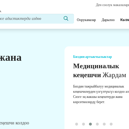
Ден соолук макалала
з.
Ооруканалар
Дарылоо
Кыз
 жана
Биздин артыкчылыктар
Медициналык
кеңешчи
Жардам
Биздин тажрыйбалуу медициналык
кеңешчилерден үзгүлтүксүз колдоо а
Сизге эң жакшы кеңештерди жана
көрсөтмөлөрдү берет.
кеңешчи колдоо