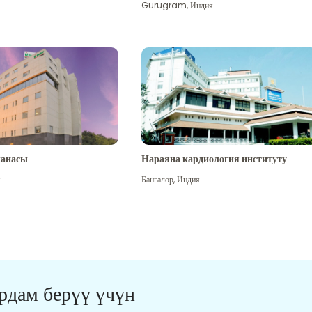
Gurugram
,
Индия
канасы
Нараяна кардиология институту
я
Бангалор
,
Индия
ардам берүү үчүн