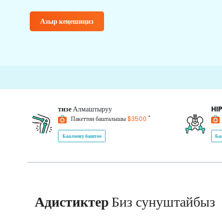
Азыр кеңешиңиз
1500
тизе
Алмаштыруу
HI
*
Пакеттин башталышы
$3500
Баалоону баштоо
Ба
Адистиктер
Биз сунуштайбыз