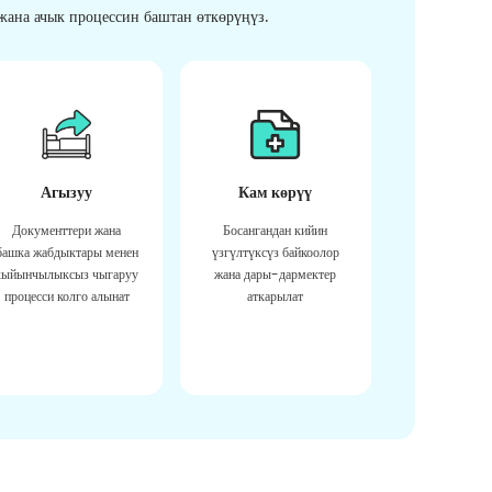
ана ачык процессин баштан өткөрүңүз.
Агызуу
Кам көрүү
Документтери жана
Босангандан кийин
башка жабдыктары менен
үзгүлтүксүз байкоолор
кыйынчылыксыз чыгаруу
жана дары-дармектер
процесси колго алынат
аткарылат