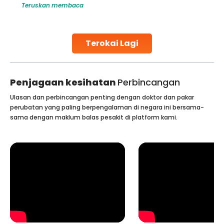
Teruskan membaca
globe are searching for treatments like angioplasty and
stent placement in Indian hospitals, owing to the
combination of high-quality care and affordability.
Studies, such as one published
Terokai Lagi
Continue Reading
Penjagaan kesihatan
Perbincangan
Ulasan dan perbincangan penting dengan doktor dan pakar
perubatan yang paling berpengalaman di negara ini bersama-
sama dengan maklum balas pesakit di platform kami.