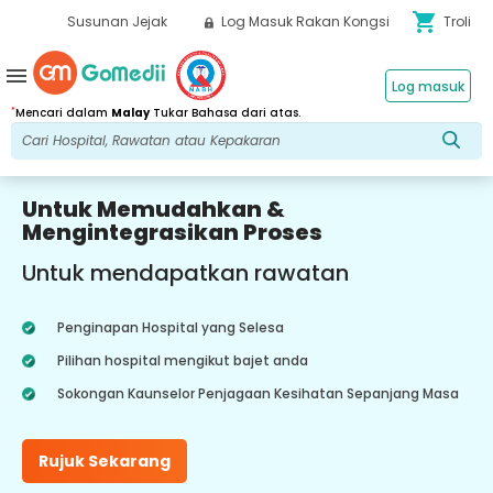
shopping_cart
Susunan Jejak
Log Masuk Rakan Kongsi
Troli
menu
Log masuk
*
Mencari dalam
Malay
Tukar Bahasa dari atas.
Untuk Memudahkan &
Mengintegrasikan Proses
Untuk mendapatkan rawatan
Penginapan Hospital yang Selesa
Pilihan hospital mengikut bajet anda
Sokongan Kaunselor Penjagaan Kesihatan Sepanjang Masa
Rujuk Sekarang