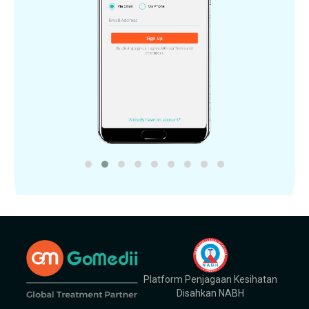
Platform Penjagaan Kesihatan
Disahkan NABH