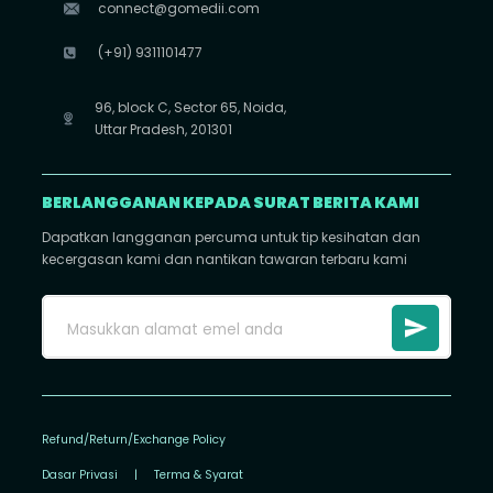
connect@gomedii.com
(+91) 9311101477
96, block C, Sector 65, Noida,
Uttar Pradesh, 201301
BERLANGGANAN KEPADA SURAT BERITA KAMI
Dapatkan langganan percuma untuk tip kesihatan dan
kecergasan kami dan nantikan tawaran terbaru kami
Refund/Return/Exchange Policy
Dasar Privasi
|
Terma & Syarat