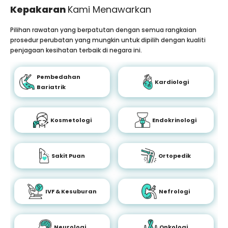
Kepakaran
Kami Menawarkan
Pilihan rawatan yang berpatutan dengan semua rangkaian
prosedur perubatan yang mungkin untuk dipilih dengan kualiti
penjagaan kesihatan terbaik di negara ini.
Pembedahan
Kardiologi
Bariatrik
Kosmetologi
Endokrinologi
Sakit Puan
Ortopedik
IVF & Kesuburan
Nefrologi
Neurologi
Onkologi