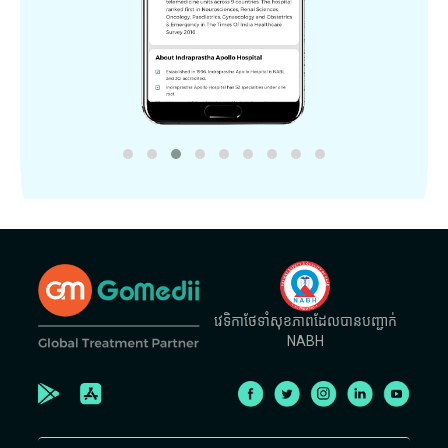
វេទិកាថែទាំសុខភាពដែលបានបញ្ជាក់
NABH