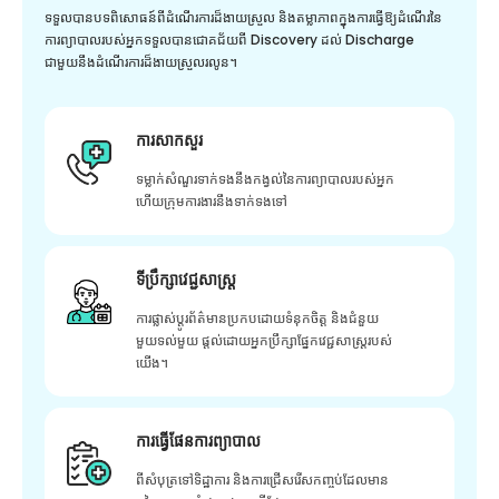
ទទួលបានបទពិសោធន៍ពីដំណើរការដ៏ងាយស្រួល និងតម្លាភាពក្នុងការធ្វើឱ្យដំណើរនៃ
ការព្យាបាលរបស់អ្នកទទួលបានជោគជ័យពី Discovery ដល់ Discharge
ជាមួយនឹងដំណើរការដ៏ងាយស្រួលរលូន។
ការសាកសួរ
ទម្លាក់សំណួរទាក់ទងនឹងកង្វល់នៃការព្យាបាលរបស់អ្នក
ហើយក្រុមការងារនឹងទាក់ទងទៅ
ទីប្រឹក្សាវេជ្ជសាស្ត្រ
ការផ្លាស់ប្តូរព័ត៌មានប្រកបដោយទំនុកចិត្ត និងជំនួយ
មួយទល់មួយ ផ្តល់ដោយអ្នកប្រឹក្សាផ្នែកវេជ្ជសាស្រ្តរបស់
យើង។
ការធ្វើផែនការព្យាបាល
ពីសំបុត្រទៅទិដ្ឋាការ និងការជ្រើសរើសកញ្ចប់ដែលមាន