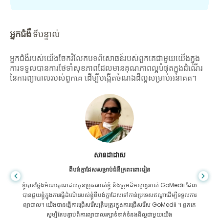
អ្នកជំងឺ
ទីបន្ទាល់
អ្នកជំងឺរបស់យើងចែករំលែកបទពិសោធន៍របស់ពួកគេជាមួយយើងក្នុង
ការទទួលបានការថែទាំសុខភាពដែលមានគុណភាពល្អបំផុតក្នុងដំណើរ
នៃការព្យាបាលរបស់ពួកគេ ដើម្បីបង្កើតចំណងដ៏ល្អសម្រាប់អនាគត។
សានដាដាស
ពីបង់ក្លាដែសសម្រាប់ជំងឺក្រពះពោះវៀន
ខ្ញុំបានថ្លែងអំណរគុណដល់កូនប្រុសរបស់ខ្ញុំ និងក្រុមដ៏អស្ចារ្យរបស់ GoMedii ដែល
បានជួយខ្ញុំក្នុងការធ្វើដំណើររបស់ខ្ញុំពីបង់ក្លាដែសទៅកាន់ប្រទេសឥណ្ឌាដើម្បីទទួលការ
ព្យាបាល។ យើងបានធ្វើការជ្រើសរើសត្រឹមត្រូវក្នុងការជ្រើសរើស GoMedii ។ ពួកគេ
សូម្បីតែបន្ទាប់ពីការព្យាបាលរក្សាទំនាក់ទំនងដ៏ល្អជាមួយយើង