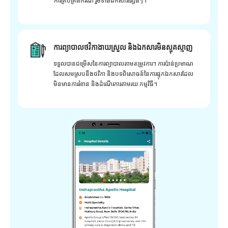
ការគ្រប់គ្រងករណី រួមទាំងឯកសារផ្សេងៗ។
ការព្យាបាលថវិកាងាយស្រួល និងឯកសារមិនស្មុគស្មាញ
ទទួលបានជម្រើសនៃការព្យាបាលតាមតម្រូវការ។ ការប៉ាន់ប្រមាណ
ដែលសមស្របនឹងថវិកា និងបទពិសោធន៍នៃការផ្ទុកឯកសារដែល
មិនមានការរំខាន និងដំណើរការតាមរយៈកម្មវិធី។