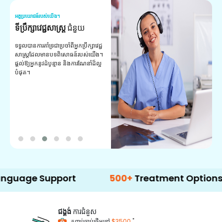
អត្ថប្រយោជន៍របស់យើង។
អត
ទីប្រឹក្សាវេជ្ជសាស្ត្រ
ជំនួយ
វ
យ
ទទួលបានការគាំទ្រជាប្រចាំពីអ្នកប្រឹក្សាវេជ្ជ
សាស្ត្រដែលមានបទពិសោធន៍របស់យើង។
ក
ផ្តល់ឱ្យអ្នកនូវដំបូន្មាន និងការណែនាំដ៏ល្អ
វ
បំផុត។
ប
ក្
ព
ឡ
 Support
500+
Treatment Options
ជង្គង់
ការជំនួស
*
កញ្ចប់ចាប់ផ្តើមនៅ
$3500