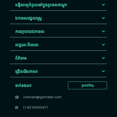
មន្ទីរពេទ្យកំពូលនៅក្នុងប្រទេសឥណ្ឌា
ឯកទេសវេជ្ជសាស្ត្រ
ការព្យាបាលឯកទេស
លក្ខណៈពិសេស
ព័ត៌មាន
ជ្រើសរើស​ភាសា
ទាក់ទងមក
ក្លាយជាដៃគូ
connect@gomedii.com
(+91) 9311101477