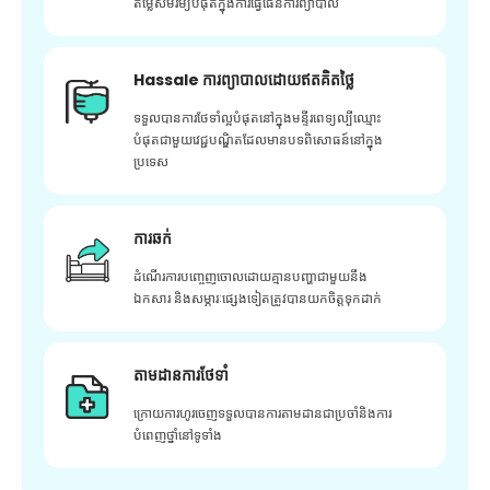
តម្លៃសមរម្យបំផុតក្នុងការធ្វើផែនការព្យាបាល
Hassale ការព្យាបាលដោយឥតគិតថ្លៃ
ទទួលបានការថែទាំល្អបំផុតនៅក្នុងមន្ទីរពេទ្យល្បីឈ្មោះ
បំផុតជាមួយវេជ្ជបណ្ឌិតដែលមានបទពិសោធន៍នៅក្នុង
ប្រទេស
ការឆក់
ដំណើរការបញ្ចេញចោលដោយគ្មានបញ្ហាជាមួយនឹង
ឯកសារ និងសម្ភារៈផ្សេងទៀតត្រូវបានយកចិត្តទុកដាក់
តាមដានការថែទាំ
ក្រោយ​ការ​ហូរ​ចេញ​ទទួល​បាន​ការ​តាមដាន​ជា​ប្រចាំ​និង​ការ​
បំពេញ​ថ្នាំ​នៅ​ទូទាំង​