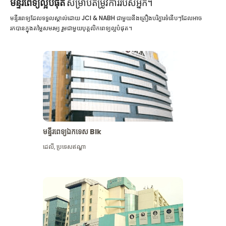
មន្ទីរពេទ្យល្អបំផុត
សម្រាប់តម្រូវការរបស់អ្នក។
មន្ទីរពេទ្យដែលទទួលស្គាល់ដោយ JCI & NABH ជាមួយនឹងគ្រឿងបរិក្ខារទំនើបៗដែលអាច
រកបានក្នុងតម្លៃសមរម្យ រួមជាមួយបុគ្គលិកពេទ្យល្អបំផុត។
មន្ទីរពេទ្យឯកទេស Blk
ដេលី
,
ប្រទេសឥណ្ឌា