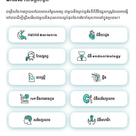
ជម្រើសនៃការព្យាបាលដែលមានតម្លៃសមរម្យ ជាមួយនឹងគ្រប់ជួរនៃនីតិវិធីវេជ្ជសាស្រ្តដែលអាចធ្វើ
ទៅបានដើម្បីជ្រើសរើសជាមួយនឹងគុណភាពល្អបំផុតនៃការថែទាំសុខភាពនៅក្នុងប្រទេស។
ការវះកាត់ Bariatric
ជំងឺបេះដូង
កែសម្ផស្ស
ជំងឺ endocrinology
រោគស្ត្រី
ឆ្អឹង
IVF និងការមានកូន
ជំងឺសរសៃប្រសាទ
សរសៃប្រសាទ
ជំងឺមហារីក