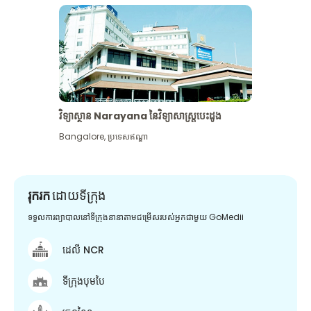
វិទ្យាស្ថាន Narayana នៃវិទ្យាសាស្រ្តបេះដូង
Bangalore
,
ប្រទេសឥណ្ឌា
រុករក
ដោយទីក្រុង
ទទួលការព្យាបាលនៅទីក្រុងនានាតាមជម្រើសរបស់អ្នកជាមួយ GoMedii
ដេលី NCR
ទីក្រុងបុមបៃ