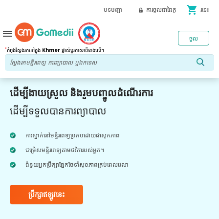
shopping_cart
បទបញ្ជា
ការចូលជាដៃគូ
រទេះ
menu
ចូល
*
កំពុងស្វែងរកនៅក្នុង
Khmer
ផ្លាស់ប្តូរភាសាពីខាងលើ។
ដើម្បីងាយស្រួល និងរួមបញ្ចូលដំណើរការ
ដើម្បីទទួលបានការព្យាបាល
ការស្នាក់នៅមន្ទីរពេទ្យប្រកបដោយផាសុកភាព
ជម្រើសមន្ទីរពេទ្យតាមថវិការបស់អ្នក។
ជំនួយអ្នកប្រឹក្សាផ្នែកថែទាំសុខភាពគ្រប់ពេលវេលា
ប្រឹក្សាឥឡូវនេះ