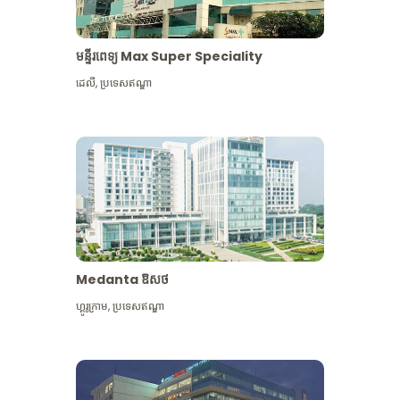
មន្ទីរពេទ្យ Max Super Speciality
ដេលី
,
ប្រទេសឥណ្ឌា
Medanta ឱសថ
ហ្គូរូក្រាម
,
ប្រទេសឥណ្ឌា