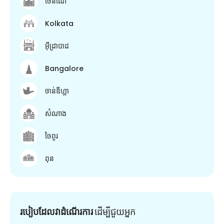
ចេនណៃ
Kolkata
អ៊ីដ្រាបាដ
Bangalore
ចាន់ឌីហ្គា
សំណាង
ចៃពួរ
ពុន
របៀបដែលវាដំណើរការ
ដើម្បី​ជួយ​អ្នក