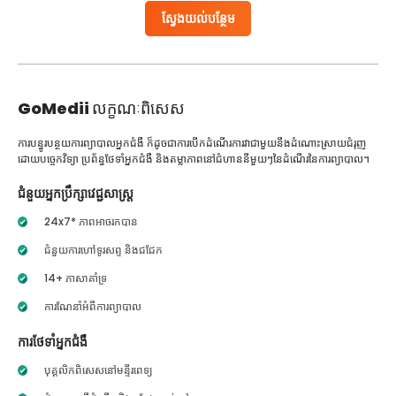
ស្វែងយល់បន្ថែម
GoMedii
លក្ខណៈពិសេស
ការបន្ធូរបន្ថយការព្យាបាលអ្នកជំងឺ ក៏ដូចជាការបើកដំណើរការវាជាមួយនឹងដំណោះស្រាយជំរុញ
ដោយបច្ចេកវិទ្យា ប្រព័ន្ធថែទាំអ្នកជំងឺ និងតម្លាភាពនៅជំហាននីមួយៗនៃដំណើរនៃការព្យាបាល។
ជំនួយអ្នកប្រឹក្សាវេជ្ជសាស្ត្រ
24x7* ភាពអាចរកបាន
ជំនួយការហៅទូរសព្ទ និងជជែក
14+ ភាសាគាំទ្រ
ការណែនាំអំពីការព្យាបាល
ការថែទាំអ្នកជំងឺ
បុគ្គលិកពិសេសនៅមន្ទីរពេទ្យ