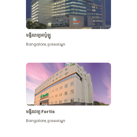
មន្ទីរពេទ្យអាប៉ូឡូ
Bangalore
,
ប្រទេសឥណ្ឌា
មើល​ច្រើន​ទៀត
មន្ទីរពេទ្យ Fortis
Bangalore
,
ប្រទេសឥណ្ឌា