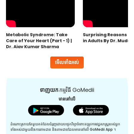
Metabolic Syndrome: Take
Surprising Reasons fo
Care of Your Heart (Part - 1) |
in Adults By Dr. Mudas
Dr. Ajay Kumar Sharma
មើលទាំងអស់
ទាញយក
កម្មវិធី GoMedii
មាននៅលើ
ដំណោះស្រាយតែមួយគត់ដែលជំរុញដោយបច្ចេកវិទ្យាចំពោះតម្រូវការវេជ្ជសាស្រ្តរបស់អ្នក
ទាំងអស់ជាមួយនឹងការតាមដាន និងតាមដានដែលមាននៅលើ GoMedii App ។