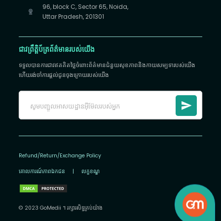
96, block C, Sector 65, Noida,
Uttar Pradesh, 201301
ជាវព្រឹត្តិប័ត្រព័ត៌មានរបស់យើង
ទទួលបានការជាវឥតគិតថ្លៃចំពោះព័ត៌មានជំនួយសុខភាពនិងកាយសម្បទារបស់យើង
ហើយរង់ចាំការផ្តល់ជូនចុងក្រោយរបស់យើង
Refund/Return/Exchange Policy
គោលការណ៍​ភាព​ឯកជន
|
លក្ខខណ្ឌ
© 2023 GoMedii ។ រក្សា​រ​សិទ្ធ​គ្រប់យ៉ាង