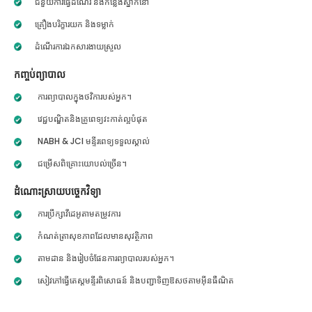
ជំនួយការធ្វើដំណើរ និងកន្លែងស្នាក់នៅ
គ្រឿងបរិក្ខារយក និងទម្លាក់
ដំណើរការឯកសារងាយស្រួល
កញ្ចប់ព្យាបាល
ការព្យាបាលក្នុងថវិការបស់អ្នក។
វេជ្ជបណ្ឌិតនិងគ្រូពេទ្យវះកាត់ល្អបំផុត
NABH & JCI មន្ទីរពេទ្យទទួលស្គាល់
ជម្រើសពិគ្រោះយោបល់ច្រើន។
ដំណោះស្រាយបច្ចេកវិទ្យា
ការប្រឹក្សាវីដេអូតាមតម្រូវការ
កំណត់ត្រាសុខភាពដែលមានសុវត្ថិភាព
តាមដាន និងរៀបចំផែនការព្យាបាលរបស់អ្នក។
សៀវភៅធ្វើតេស្តមន្ទីរពិសោធន៍ និងបញ្ជាទិញឱសថតាមអ៊ីនធឺណិត