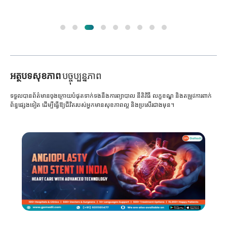
អត្ថបទសុខភាព
បច្ចុប្បន្នភាព
ទទួលបានព័ត៌មានចុងក្រោយបំផុតទាក់ទងនឹងការព្យាបាល នីតិវិធី លក្ខខណ្ឌ និងតម្រូវការពាក់
ព័ន្ធផ្សេងទៀត ដើម្បីធ្វើឱ្យជីវិតរបស់អ្នកមានសុខភាពល្អ និងប្រសើរជាងមុន។