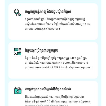
បណ្តាញមន្ទីរពេទ្យ និងវេជ្ជបណ្ឌិតកំពូល
ទទួលបានការពិគ្រោះ និងព្យាបាលនៅមន្ទីរពេទ្យរដ្ឋជាមួយវេជ្ជ
បណ្ឌិតដែលមានបទពិសោធន៍ច្រើនបំផុតលើករណីរបស់អ្នក។ ការ
ព្យាបាលល្អបំផុតក្នុងតម្លៃសមរម្យ។
ជំនួយអ្នកប្រឹក្សាជាបន្តបន្ទាប់
ជំនួយ និងជំនួយពីអ្នកប្រឹក្សាផ្នែកវេជ្ជសាស្រ្ត 24x7 ក្នុងអំឡុង
ពេលដំណើរនៃការព្យាបាលរបស់អ្នក។ ទទួលការពិគ្រោះយោបល់
គ្រប់ពេលវេលាទាក់ទងនឹងនីតិវិធី និងការថែទាំក្រោយការព្យាបាល។
ការគ្រប់គ្រងករណីអ្នកជំងឺពីចុងដល់ចប់
ពីការរកឃើញរហូតដល់ការចាកចេញពីមន្ទីរពេទ្យ ទទួលបាន
ព័ត៌មានថ្មីៗជាប្រចាំអំពីដំណើរនៃការព្យាបាលដោយមានជំនួយក្នុង