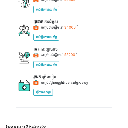
ចាប់ផ្តើមការវាយតម្លៃ
ត្រគាក
ការជំនួស
*
កញ្ចប់ចាប់ផ្តើមនៅ
$4000
ចាប់ផ្តើមការវាយតម្លៃ
IVF
ការព្យាបាល
*
កញ្ចប់ចាប់ផ្តើមនៅ
$3200
ចាប់ផ្តើមការវាយតម្លៃ
រុករក
ច្រើនទៀត
កញ្ចប់វេជ្ជសាស្ត្រដែលមានតម្លៃសមរម្យ
ផ្ញើការសាកសួរ
ឯកទេស
យើងផ្តល់ជូន