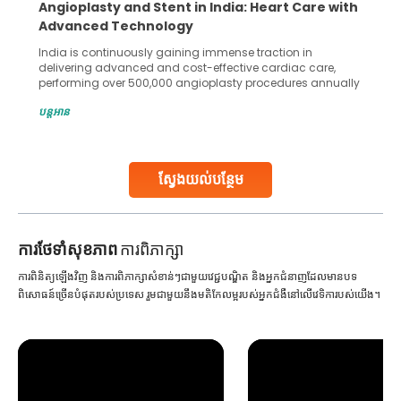
5 Essential Steps for Effective Human Sperm
Collection and Processing Methods
Human sperm collection and processing are critical steps
in advanced reproductive techniques like In Vitro
Fertilization (IVF) and intrauterine insemination (IUI). These
methods enable medical professionals to tackle fertility
បន្តអាន
challenges and help couples achieve their dream of
parenthood. Skilled technicians collect sperm using
specialized procedures to ensure optimal quality. Once
collected, they process the
ស្វែងយល់បន្ថែម
Continue Reading
ការ​ថែទាំ​សុខភាព
ការពិភាក្សា
ការពិនិត្យឡើងវិញ និងការពិភាក្សាសំខាន់ៗជាមួយវេជ្ជបណ្ឌិត និងអ្នកជំនាញដែលមានបទ
ពិសោធន៍ច្រើនបំផុតរបស់ប្រទេស រួមជាមួយនឹងមតិកែលម្អរបស់អ្នកជំងឺនៅលើវេទិការបស់យើង។