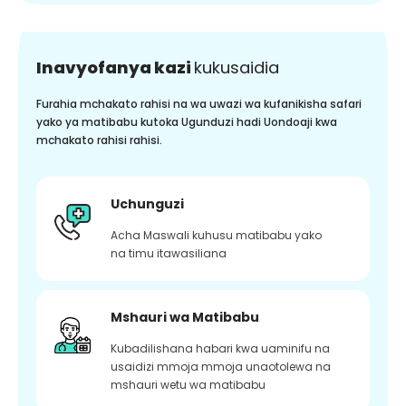
Inavyofanya kazi
kukusaidia
Furahia mchakato rahisi na wa uwazi wa kufanikisha safari
yako ya matibabu kutoka Ugunduzi hadi Uondoaji kwa
mchakato rahisi rahisi.
Uchunguzi
Acha Maswali kuhusu matibabu yako
na timu itawasiliana
Mshauri wa Matibabu
Kubadilishana habari kwa uaminifu na
usaidizi mmoja mmoja unaotolewa na
mshauri wetu wa matibabu