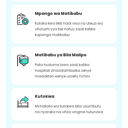
Mpango wa Matibabu
Kutoka kwa tikiti hadi visa na uteuzi wa
vifurushi vya bei nafuu zaidi katika
kupanga matibabu
Matibabu ya Bila Malipo
Pata huduma bora zaidi katika
hospitali zinazotambulika zenye
madaktari wenye uzoefu nchini
Kutokwa
Mchakato wa kutokwa bila usumbufu
na nyaraka na vifaa vingine hutunzwa