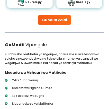
Neurology
Oncology
Gundua Zaidi
GoMedii
Vipengele
Kurahisisha matibabu ya mgonjwa, na vile vile kuiwezesha kwa
suluhu zinazoendeshwa na teknolojia, mfumo wa utunzaji wa
wagonjwa & uwazi katika kila hatua ya safari ya matibabu.
Msaada wa Mshauri wa Matibabu
24x7* Upatikanaji
Usaidizi wa Piga na Gumzo
14+ Usaidizi wa Lugha
Mapendekezo ya Matibabu