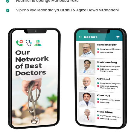
Fuatilia na Upange Matibabu Yako
Vipimo vya Maabara ya Kitabu & Agiza Dawa Mtandaoni