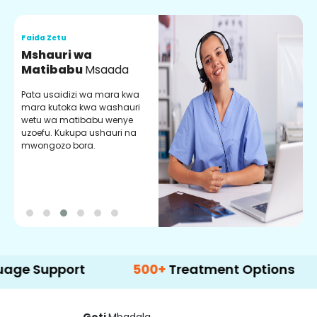
Faida Zetu
F
Mshauri wa
V
Matibabu
Msaada
U
Pata usaidizi wa mara kwa
U
mara kutoka kwa washauri
m
wetu wa matibabu wenye
z
uzoefu. Kukupa ushauri na
w
mwongozo bora.
b
pport
500+
Treatment Options