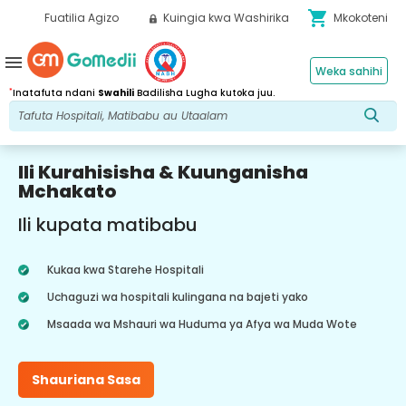
shopping_cart
Fuatilia Agizo
Kuingia kwa Washirika
Mkokoteni
menu
Weka sahihi
*
Inatafuta ndani
Swahili
Badilisha Lugha kutoka juu.
Ili Kurahisisha & Kuunganisha
Mchakato
Ili kupata matibabu
Kukaa kwa Starehe Hospitali
Uchaguzi wa hospitali kulingana na bajeti yako
Msaada wa Mshauri wa Huduma ya Afya wa Muda Wote
Shauriana Sasa