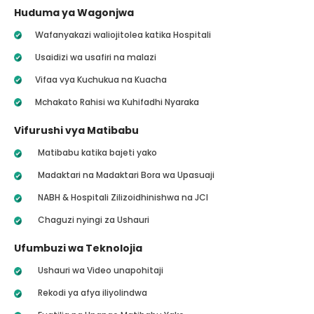
Huduma ya Wagonjwa
Wafanyakazi waliojitolea katika Hospitali
Usaidizi wa usafiri na malazi
Vifaa vya Kuchukua na Kuacha
Mchakato Rahisi wa Kuhifadhi Nyaraka
Vifurushi vya Matibabu
Matibabu katika bajeti yako
Madaktari na Madaktari Bora wa Upasuaji
NABH & Hospitali Zilizoidhinishwa na JCI
Chaguzi nyingi za Ushauri
Ufumbuzi wa Teknolojia
Ushauri wa Video unapohitaji
Rekodi ya afya iliyolindwa