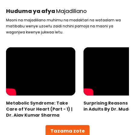
Huduma ya afya
Majadiliano
Maoni na majadiliano muhimu na madaktari na wataalam wa
matibabu wenye uzoefu zaidi nchini pamoja na maoni ya
wagonjwa kwenye jukwaa letu.
Metabolic Syndrome: Take
Surprising Reasons fo
Care of Your Heart (Part - 1) |
in Adults By Dr. Mudas
Dr. Ajay Kumar Sharma
Tazama zote