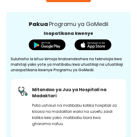
Pakua
Programu ya GoMedii
Inapatikana kwenye
Suluhisho la kituo kimoja linaloendeshwa na teknolojia kwa
mahitaji yako yote ya matibabu kwa ufuatiliaji na ufuatiliaji
unaopatikana kwenye Programu ya GoMedii.
Mitandao ya Juu ya Hospitali na
Madaktari
Pata ushauri na matibabu katika hospitali za
kisasa na madaktari walio na uzoefu zaidi
katika kesi yako. matibabu bora kwa
gharama nafuu.