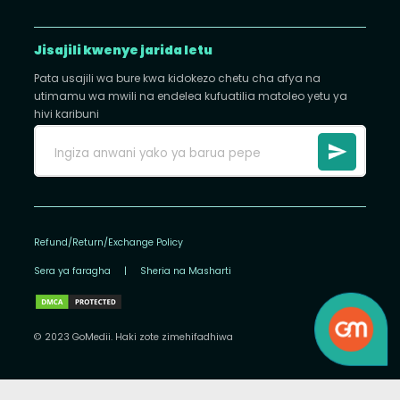
Jisajili kwenye jarida letu
Pata usajili wa bure kwa kidokezo chetu cha afya na
utimamu wa mwili na endelea kufuatilia matoleo yetu ya
hivi karibuni
Refund/Return/Exchange Policy
Sera ya faragha
|
Sheria na Masharti
© 2023 GoMedii. Haki zote zimehifadhiwa