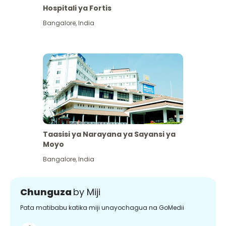
Hospitali ya Fortis
Bangalore
,
India
Taasisi ya Narayana ya Sayansi ya
Moyo
Bangalore
,
India
Chunguza
by Miji
Pata matibabu katika miji unayochagua na GoMedii