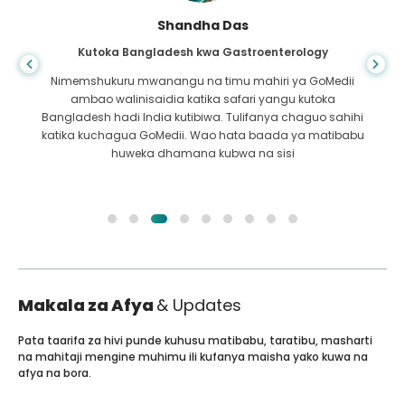
Shandha Das
Kutoka Bangladesh kwa Gastroenterology
Nimemshukuru mwanangu na timu mahiri ya GoMedii
ambao walinisaidia katika safari yangu kutoka
Bangladesh hadi India kutibiwa. Tulifanya chaguo sahihi
katika kuchagua GoMedii. Wao hata baada ya matibabu
huweka dhamana kubwa na sisi
Makala za Afya
& Updates
Pata taarifa za hivi punde kuhusu matibabu, taratibu, masharti
na mahitaji mengine muhimu ili kufanya maisha yako kuwa na
afya na bora.