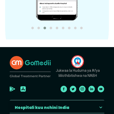
Jukwaa la Huduma ya Afya
lililothibitishwa na NABH
Hospitali kuu nchini India