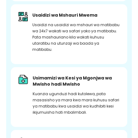
Usaidizi wa Mshauri Mwema
Usaidizi na usaidizi wa mshauri wa matibabu
wa 24x7 wakati wa safari yako ya matibabu.
Pata mashauriano kila wakati kuhusu
utaratibu na utunzaji wa baada ya
matibabu.
Usimamizi wa Kesi ya Mgonjwa wa
Mwisho hadi Mwisho
Kuanzia ugunduzi hadi kutolewa, pata
masasisho ya mara kwa mara kuhusu safari
ya matibabu kwa usaidizi wa kudhibiti kesi
ikijumuisha hati mbalimbali.