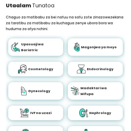
Utaalam
Tunatoa
Chaguo za matibabu za bei nafuu na safu zote zinazowezekana
za taratibu za matibabu za kuchagua zenye ubora bora wa
huduma za afya nchini.
Upasuaji wa
Magonjwa ya moyo
Bariatric
Cosmetology
Endocrinology
Madaktari wa
Gynecology
Mifupa
IVF na uzazi
Nephrology