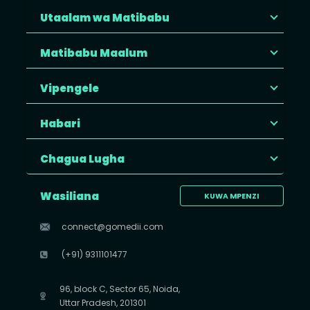
Utaalam wa Matibabu
Matibabu Maalum
Vipengele
Habari
Chagua Lugha
Wasiliana
KUWA MPENZI
connect@gomedii.com
(+91) 9311101477
96, block C, Sector 65, Noida,
Uttar Pradesh, 201301