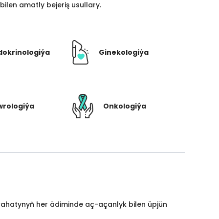
len amatly bejeriş usullary.
dokrinologiýa
Ginekologiýa
rologiýa
Onkologiýa
yýahatynyň her ädiminde aç-açanlyk bilen üpjün