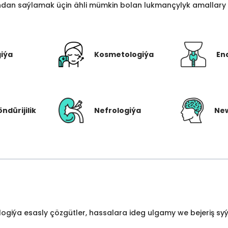
an saýlamak üçin ähli mümkin bolan lukmançylyk amallary bi
giýa
Kosmetologiýa
En
öndürijilik
Nefrologiýa
New
ologiýa esasly çözgütler, hassalara ideg ulgamy we bejeriş s