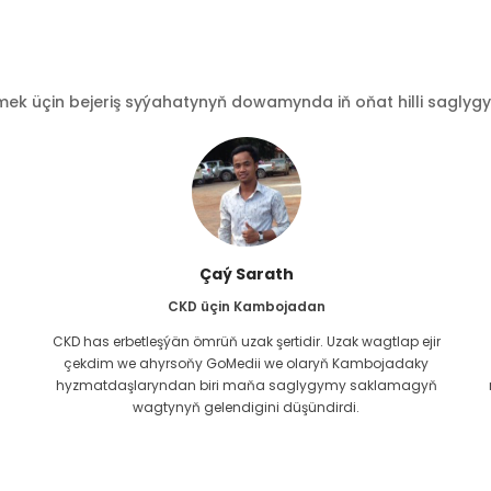
 üçin bejeriş syýahatynyň dowamynda iň oňat hilli saglygy go
Çaý Sarath
CKD üçin Kambojadan
CKD has erbetleşýän ömrüň uzak şertidir. Uzak wagtlap ejir
çekdim we ahyrsoňy GoMedii we olaryň Kambojadaky
hyzmatdaşlaryndan biri maňa saglygymy saklamagyň
wagtynyň gelendigini düşündirdi.