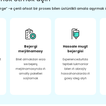
ge” -e çenli aňsat bir proses bilen üstünlikli amala aşyrmak 
Bejergi
Hassale mugt
meýilnamasy
bejergisi
t
Bilet almakdan wiza
Experiencedurtda
we bejeriş
tejribeli lukmanlar
meýilnamasynda iň
bilen iň abraýly
amatly paketleri
hassahanalarda iň
saýlamak
gowy ideg alyň