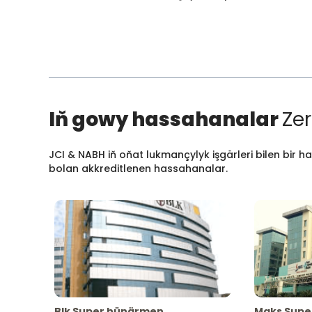
Iň gowy hassahanalar
Zer
JCI & NABH iň oňat lukmançylyk işgärleri bilen bir h
bolan akkreditlenen hassahanalar.
Blk Super hünärmen
Maks Supe