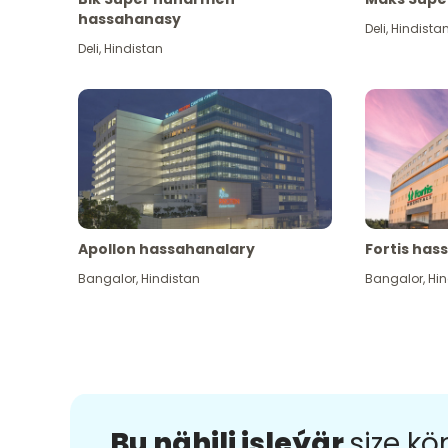
hassahanasy
Deli
,
Hindista
Deli
,
Hindistan
Apollon hassahanalary
Fortis has
Bangalor
,
Hindistan
Bangalor
,
Hin
Bu nähili işleýär
size k