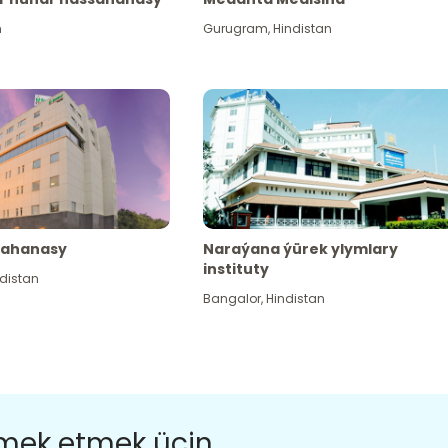
n
Gurugram
,
Hindistan
sahanasy
Naraýana ýürek ylymlary
instituty
distan
Bangalor
,
Hindistan
ömek etmek üçin