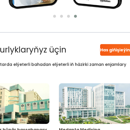
urlyklaryňyz üçin
Has giňişleýi
atarda elýeterli bahadan elýeterli iň häzirki zaman enjamlary
r hünär hassahanasy
Medanta Medisina