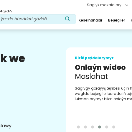
Saglyk makalalary
ýtgediň.
Keselhanalar
Bejergiler
ek we
Biziň peýdalarymyz
Onlaýn wideo
Maslahat
Saglygy goraýyş tejribesi üçin 
wagtda bejergiler barada iň tejr
lukmanlarymyz bilen onlaýn m
ldawy