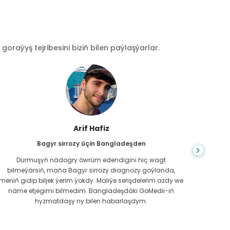
raýyş tejribesini biziň bilen paýlaşýarlar.
Arif Hafiz
Bagyr sirrozy üçin Bangladeşden
Durmuşyň nädogry öwrüm edendigini hiç wagt
GoMedii
bilmeýärsiň, maňa Bagyr sirrozy diagnozy goýlanda,
öň kar
meniň gidip biljek ýerim ýokdy. Maliýe serişdelerim azdy we
de bols
näme etjegimi bilmedim. Bangladeşdäki GoMedii-iň
da 
hyzmatdaşy ny bilen habarlaşdym.
wagtal-