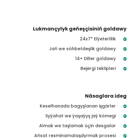
Lukmançylyk geňeşçisiniň goldawy
24x7* Elýeterlilik
Jaň we söhbetdeşlik goldawy
14+ Diller goldawy
Bejergi teklipleri
Näsaglara ideg
Keselhanada bagyşlanan işgärler
Syýahat we ýaşaýyş jaý kömegi
Almak we taşlamak üçin desgalar
Aňsat resminamalaşdyrmak prosesi