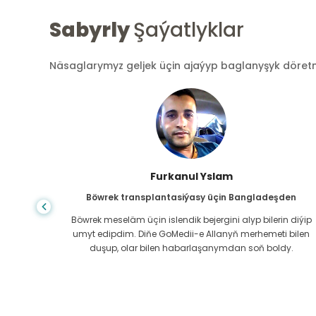
Sabyrly
Şaýatlyklar
Näsaglarymyz geljek üçin ajaýyp baglanyşyk döretmek
Furkanul Yslam
Böwrek transplantasiýasy üçin Bangladeşden
a kömek
Böwrek meseläm üçin islendik bejergini alyp bilerin diýip
ryna sag
umyt edipdim. Diňe GoMedii-e Allanyň merhemeti bilen
ýladyk.
duşup, olar bilen habarlaşanymdan soň boldy.
aýarlar