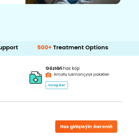
500+
Treatment Options
Gözläň
has köp
Amatly lukmançylyk paketleri
Sorag iber
Has giňişleýin öwreniň