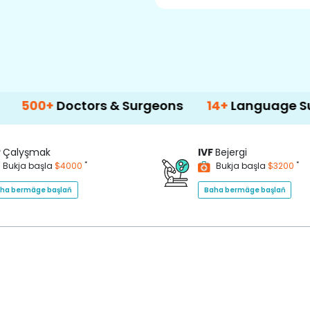
Doctors & Surgeons
14+
Language Support
P
Çalyşmak
IVF
Bejergi
*
*
Bukja başla
$4000
Bukja başla
$3200
ha bermäge başlaň
Baha bermäge başlaň