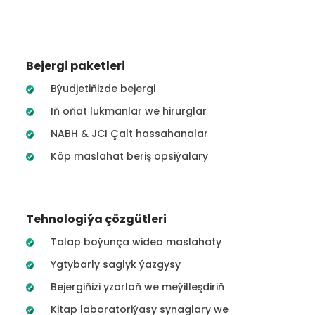
Bejergi paketleri
Býudjetiňizde bejergi
Iň oňat lukmanlar we hirurglar
NABH & JCI Çalt hassahanalar
Köp maslahat beriş opsiýalary
Tehnologiýa çözgütleri
Talap boýunça wideo maslahaty
Ygtybarly saglyk ýazgysy
Bejergiňizi yzarlaň we meýilleşdiriň
Kitap laboratoriýasy synaglary we