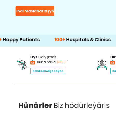
Indi maslahatlaşyň
atients
100+
Hospitals & Clinics
500+
Dyz
Çalyşmak
HI
*
Bukja başla
$3500
Baha bermäge başlaň
Ba
Hünärler
Biz hödürleýäris