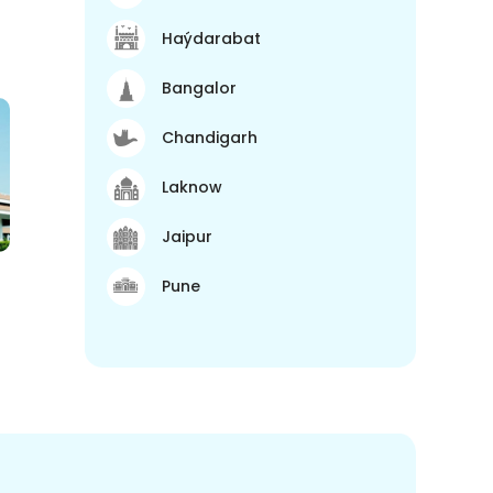
Haýdarabat
Bangalor
Chandigarh
Laknow
Jaipur
Pune