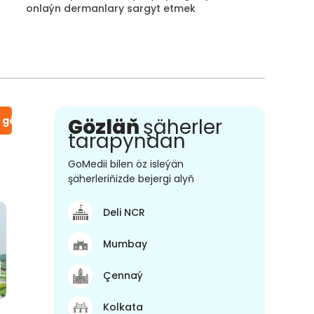
onlaýn dermanlary sargyt etmek
n gör
Gözläň
şäherler
tarapyndan
GoMedii bilen öz isleýän
şäherleriňizde bejergi alyň
Deli NCR
Mumbay
Çennaý
Kolkata