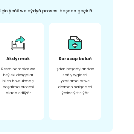
üçin ýeňil we aýdyň prosesi başdan geçiriň.
Akdyrmak
Seresap boluň
Resminamalar we
Işden boşadylandan
beýleki desgalar
soň yzygiderli
bilen howlukmaç
yzarlamalar we
boşatma prosesi
derman serişdeleri
alada edilýär
ýerine ýetirilýär