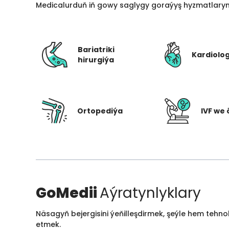
Medicalurduň iň gowy saglygy goraýyş hyzmatlarynd
Bariatriki
Kardiolo
hirurgiýa
Ortopediýa
IVF we 
GoMedii
Aýratynlyklary
Näsagyň bejergisini ýeňilleşdirmek, şeýle hem tehn
etmek.