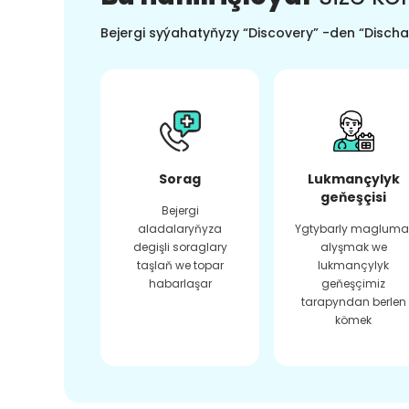
Bejergi syýahatyňyzy “Discovery” -den “Dischar
Sorag
Lukmançylyk
geňeşçisi
Bejergi
aladalaryňyza
Ygtybarly magluma
degişli soraglary
alyşmak we
taşlaň we topar
lukmançylyk
habarlaşar
geňeşçimiz
tarapyndan berlen
kömek