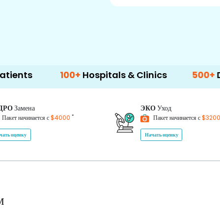
00+
Hospitals & Clinics
500+
Doctors & Surg
ДРО
Замена
ЭКО
Уход
*
Пакет начинается с
$4000
Пакет начинается с
$320
чать оценку
Начать оценку
м