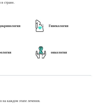
в стране.
докринология
Гинекология
рология
онкология
ю на каждом этапе лечения.