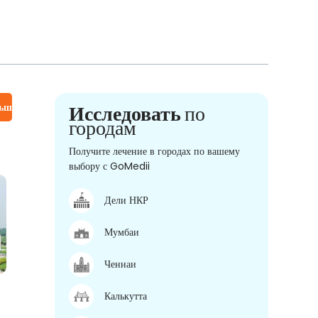
льше
Исследовать
по
городам
Получите лечение в городах по вашему
выбору с GoMedii
Дели НКР
Мумбаи
Ченнаи
Калькутта