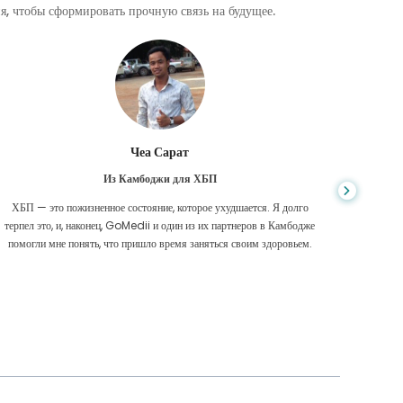
, чтобы сформировать прочную связь на будущее.
Чеа Сарат
Из Камбоджи для ХБП
ХБП — это пожизненное состояние, которое ухудшается. Я долго
Нико
терпел это, и, наконец, GoMedii и один из их партнеров в Камбодже
диагност
помогли мне понять, что пришло время заняться своим здоровьем.
были 