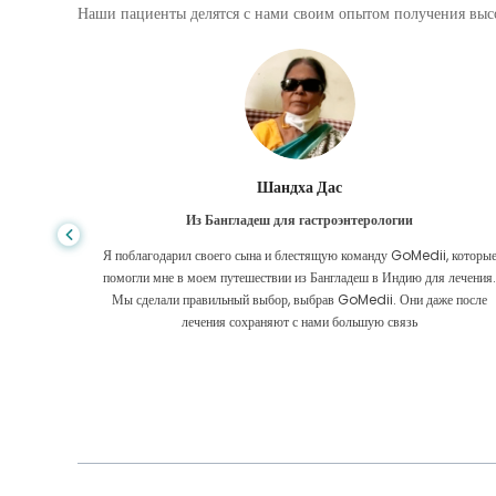
Наши пациенты делятся с нами своим опытом получения высо
Шандха Дас
Из Бангладеш для гастроэнтерологии
е того,
Я поблагодарил своего сына и блестящую команду GoMedii, которы
игде, даже
помогли мне в моем путешествии из Бангладеш в Индию для лечения
оровел
Мы сделали правильный выбор, выбрав GoMedii. Они даже после
 Большое
лечения сохраняют с нами большую связь