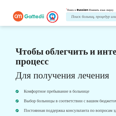
*
Поиск в
Russian
Изменить язык сверху.
Чтобы облегчить и инт
Наши преимущества
процесс
Лечение после
последующий уход
Для получения лечения
Получите круглосуточную медицинскую
поддержку и поддержку пациентов, а наша
команда всегда решит ваши проблемы.
Комфортное пребывание в больнице
Регулярные обновления о ваших потребностях в
лечении.
Выбор больницы в соответствии с вашим бюджето
Постоянная поддержка консультанта по вопросам 