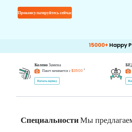
Проконсультируйтесь сейчас
15000+
Happy Patients
1
Колено
Замена
БЕ
*
Пакет начинается с
$3500
Начать оценку
На
Специальности
Мы предлагае