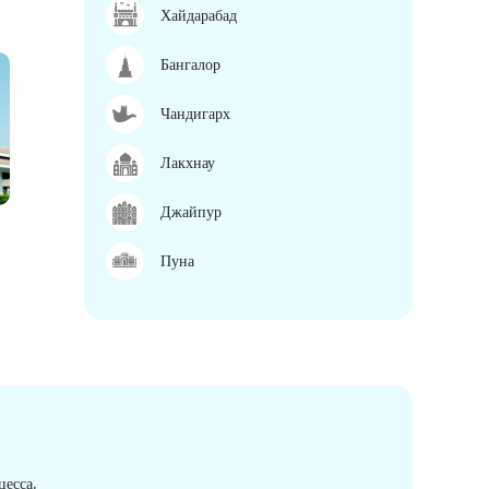
Хайдарабад
Бангалор
Чандигарх
Лакхнау
Джайпур
Пуна
есса.