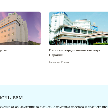
ртис
Институт кардиологических наук
Нараяны
я
Бангалор
,
Индия
мочь вам
ечения от обнаружения до выписки с помощью простого и плавного проц