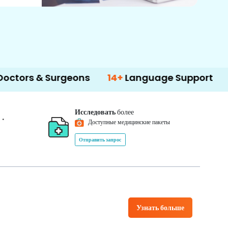
eons
14+
Language Support
500+
Treat
Исследовать
более
*
0
Доступные медицинские пакеты
Отправить запрос
Узнать больше