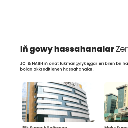
Iň gowy hassahanalar
Zer
JCI & NABH iň oňat lukmançylyk işgärleri bilen bir h
bolan akkreditlenen hassahanalar.
Blk Super hünärmen
Maks Supe