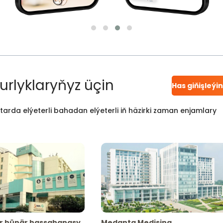
urlyklaryňyz üçin
Has giňişleýi
atarda elýeterli bahadan elýeterli iň häzirki zaman enjamlary
r hünär hassahanasy
Medanta Medisina