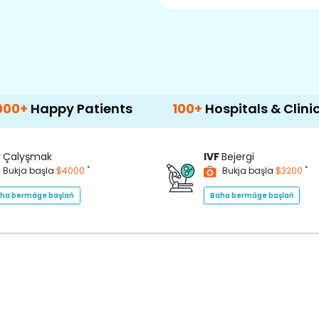
 Patients
100+
Hospitals & Clinics
50
P
Çalyşmak
IVF
Bejergi
*
*
Bukja başla
$4000
Bukja başla
$3200
ha bermäge başlaň
Baha bermäge başlaň