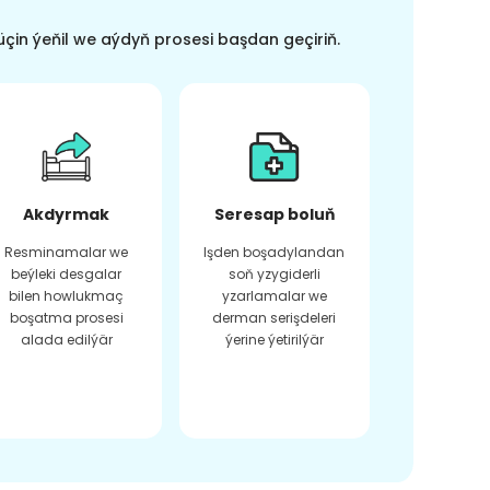
üçin ýeňil we aýdyň prosesi başdan geçiriň.
Akdyrmak
Seresap boluň
Resminamalar we
Işden boşadylandan
beýleki desgalar
soň yzygiderli
bilen howlukmaç
yzarlamalar we
boşatma prosesi
derman serişdeleri
alada edilýär
ýerine ýetirilýär