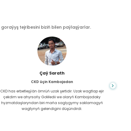
raýyş tejribesini biziň bilen paýlaşýarlar.
Çaý Sarath
CKD üçin Kambojadan
CKD has erbetleşýän ömrüň uzak şertidir. Uzak wagtlap ejir
Du
çekdim we ahyrsoňy GoMedii we olaryň Kambojadaky
bilm
hyzmatdaşlaryndan biri maňa saglygymy saklamagyň
meniň g
wagtynyň gelendigini düşündirdi.
näme