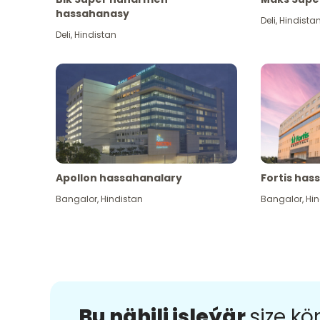
hassahanasy
Deli
,
Hindista
Deli
,
Hindistan
Apollon hassahanalary
Fortis has
Bangalor
,
Hindistan
Bangalor
,
Hin
Bu nähili işleýär
size k