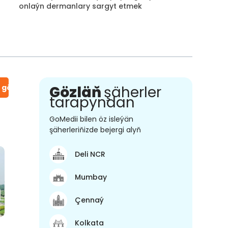
onlaýn dermanlary sargyt etmek
n gör
Gözläň
şäherler
tarapyndan
GoMedii bilen öz isleýän
şäherleriňizde bejergi alyň
Deli NCR
Mumbay
Çennaý
Kolkata