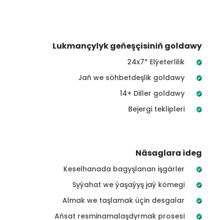
Lukmançylyk geňeşçisiniň goldawy
24x7* Elýeterlilik
Jaň we söhbetdeşlik goldawy
14+ Diller goldawy
Bejergi teklipleri
Näsaglara ideg
Keselhanada bagyşlanan işgärler
Syýahat we ýaşaýyş jaý kömegi
Almak we taşlamak üçin desgalar
Aňsat resminamalaşdyrmak prosesi