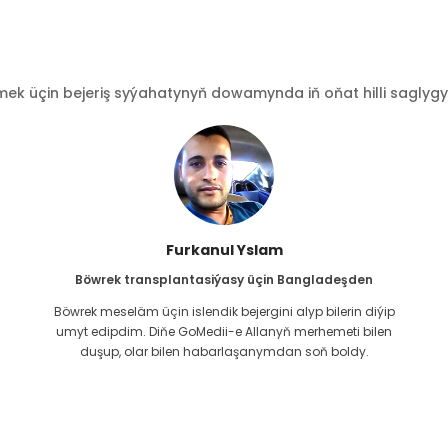
 üçin bejeriş syýahatynyň dowamynda iň oňat hilli saglygy go
Furkanul Yslam
Böwrek transplantasiýasy üçin Bangladeşden
Böwrek meseläm üçin islendik bejergini alyp bilerin diýip
g
umyt edipdim. Diňe GoMedii-e Allanyň merhemeti bilen
duşup, olar bilen habarlaşanymdan soň boldy.