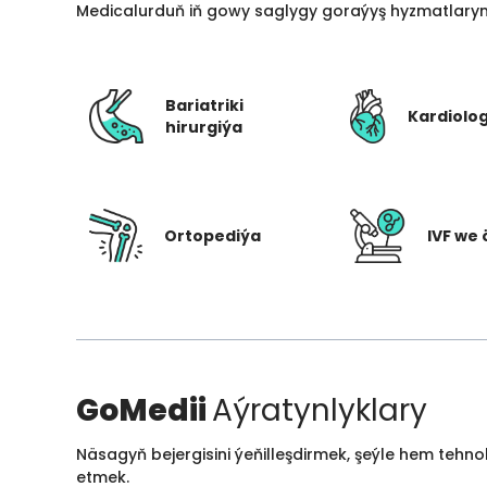
Medicalurduň iň gowy saglygy goraýyş hyzmatlarynd
Bariatriki
Kardiolo
hirurgiýa
Ortopediýa
IVF we 
GoMedii
Aýratynlyklary
Näsagyň bejergisini ýeňilleşdirmek, şeýle hem tehn
etmek.