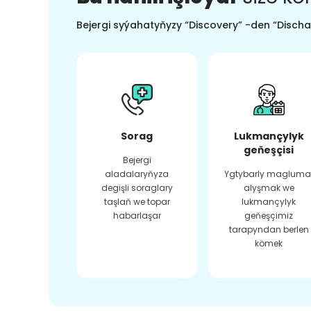
Bejergi syýahatyňyzy “Discovery” -den “Dischar
Sorag
Lukmançylyk
geňeşçisi
Bejergi
aladalaryňyza
Ygtybarly magluma
degişli soraglary
alyşmak we
taşlaň we topar
lukmançylyk
habarlaşar
geňeşçimiz
tarapyndan berlen
kömek