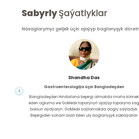
Sabyrly
Şaýatlyklar
Näsaglarymyz geljek üçin ajaýyp baglanyşyk döretmek
Shandha Das
Gastroenterologiýa üçin Bangladeşden
ndanam
Bangladeşden Hindistana bejergi almakda maňa kömek
ýerde,
eden ogluma we GoMedii toparynyň ajaýyp toparyna sa
az.
bolsun aýdýaryn. GoMedii saýlamakda dogry saýladyk.
erli
Bejergiden soňam biziň bilen uly baglanyşyk saklaýarlar
boluň!