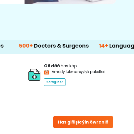
0+
Doctors & Surgeons
14+
Language Support
Gözläň
has köp
Amatly lukmançylyk paketleri
Sorag iber
Has giňişleýin öwreniň