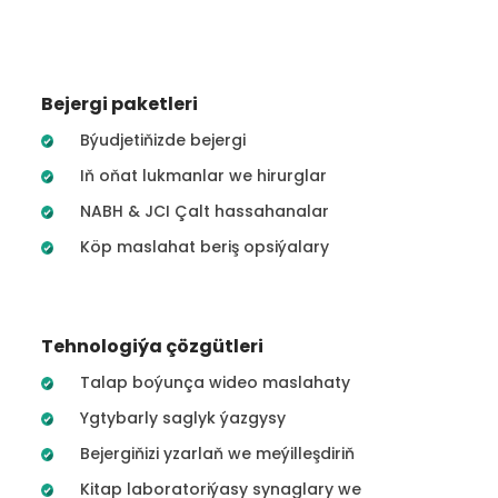
Bejergi paketleri
Býudjetiňizde bejergi
Iň oňat lukmanlar we hirurglar
NABH & JCI Çalt hassahanalar
Köp maslahat beriş opsiýalary
Tehnologiýa çözgütleri
Talap boýunça wideo maslahaty
Ygtybarly saglyk ýazgysy
Bejergiňizi yzarlaň we meýilleşdiriň
Kitap laboratoriýasy synaglary we