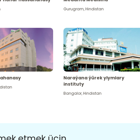
n
Gurugram
,
Hindistan
sahanasy
Naraýana ýürek ylymlary
instituty
distan
Bangalor
,
Hindistan
ömek etmek üçin