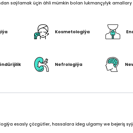
an saýlamak üçin ähli mümkin bolan lukmançylyk amallary bi
giýa
Kosmetologiýa
En
öndürijilik
Nefrologiýa
New
ologiýa esasly çözgütler, hassalara ideg ulgamy we bejeriş s