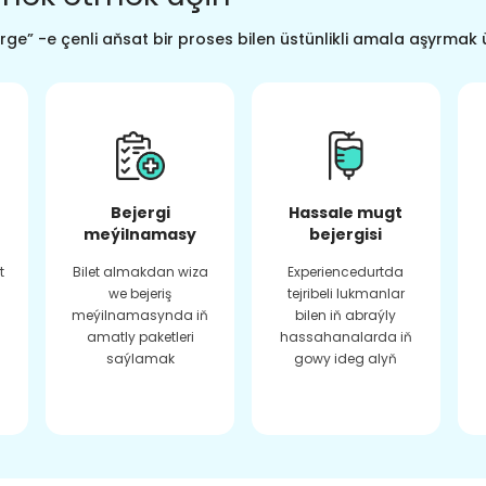
ge” -e çenli aňsat bir proses bilen üstünlikli amala aşyrmak 
Bejergi
Hassale mugt
meýilnamasy
bejergisi
t
Bilet almakdan wiza
Experiencedurtda
we bejeriş
tejribeli lukmanlar
meýilnamasynda iň
bilen iň abraýly
amatly paketleri
hassahanalarda iň
saýlamak
gowy ideg alyň