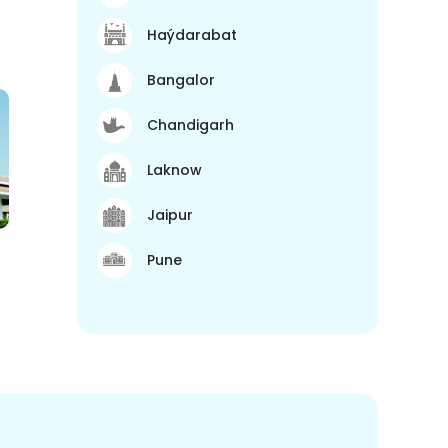
Haýdarabat
Bangalor
Chandigarh
Laknow
Jaipur
Pune