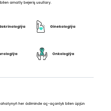
len amatly bejeriş usullary.
dokrinologiýa
Ginekologiýa
rologiýa
Onkologiýa
yýahatynyň her ädiminde aç-açanlyk bilen üpjün