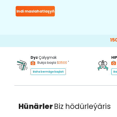
Indi maslahatlaşyň
15000+
Happy
Dyz
Çalyşmak
HI
*
Bukja başla
$3500
Baha bermäge başlaň
Ba
Hünärler
Biz hödürleýäris