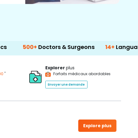
+
Doctors & Surgeons
14+
Language Support
Explorer
plus
*
00
Forfaits médicaux abordables
Envoyer une demande
Explore plus