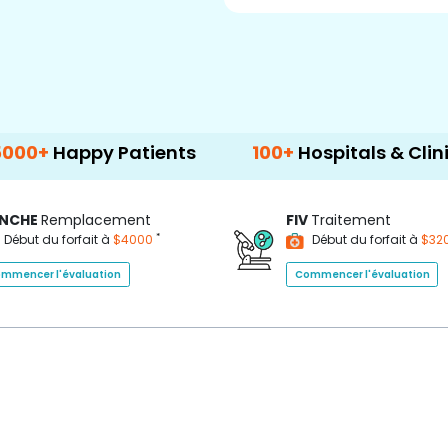
Patients
100+
Hospitals & Clinics
500
NCHE
Remplacement
FIV
Traitement
*
Début du forfait à
$4000
Début du forfait à
$32
mmencer l'évaluation
Commencer l'évaluation