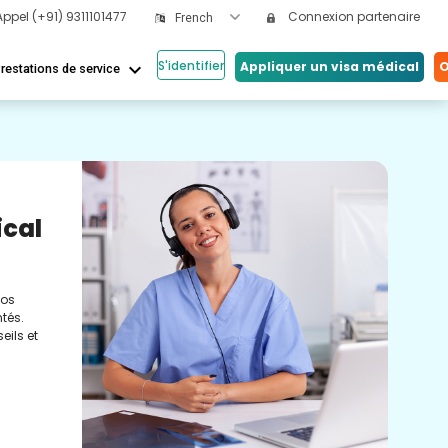
Appel
(+91) 9311101477
Connexion partenaire
French
S'identifier
keyboard_arrow_down
Appliquer un visa médical
O
restations de service
Nos
ical
Vi
Co
nos
Cons
tés.
méde
eils et
conc
réel
soin