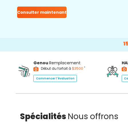
Consulter maintenant
15000+
Happy 
Genou
Remplacement
HA
*
Début du forfait à
$3500
Commencer l'évaluation
Co
Spécialités
Nous offrons