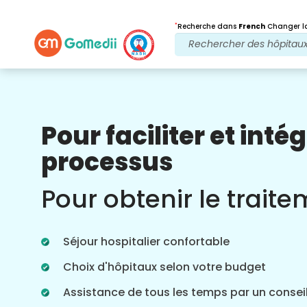
*
Recherche dans
French
Changer la
Pour faciliter et intég
Nos avantages
processus
Après traitement
Suivi des soins
Pour obtenir le trait
Bénéficiez d'une assistance médicale et
patient 24 heures sur 24, 7 jours sur 7,
grâce à notre équipe qui s'occupe de
Séjour hospitalier confortable
vos problèmes à tout moment. Mises à
jour régulières sur vos besoins de
Choix d'hôpitaux selon votre budget
traitement.
Assistance de tous les temps par un conseil