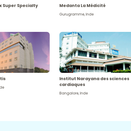
x Super Specialty
Medanta La Médicité
Gurugramme
,
Inde
tis
Institut Narayana des sciences
cardiaques
nde
Bangalore
,
Inde