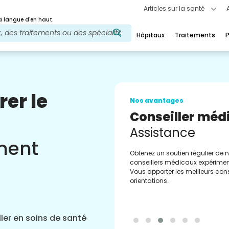
Articles sur la santé
 langue d'en haut.
Hôpitaux
Traitements
P
rer le
Nos avantages
Conseiller méd
Assistance
ement
Obtenez un soutien régulier de 
conseillers médicaux expérimen
Vous apporter les meilleurs cons
orientations.
ler en soins de santé