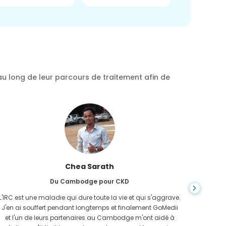
au long de leur parcours de traitement afin de
Chea Sarath
Du Cambodge pour CKD
L'IRC est une maladie qui dure toute la vie et qui s'aggrave.
On ne s
J'en ai souffert pendant longtemps et finalement GoMedii
quan
et l'un de leurs partenaires au Cambodge m'ont aidé à
n'avais 