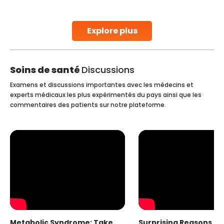
parenthood. Skilled technicians collect sperm using
specialized procedures to ensure optimal quality. Once
collected, they process the
Explore plus
Continue Reading
Soins de santé
Discussions
Examens et discussions importantes avec les médecins et
experts médicaux les plus expérimentés du pays ainsi que les
commentaires des patients sur notre plateforme.
Metabolic Syndrome: Take
Surprising Reasons fo