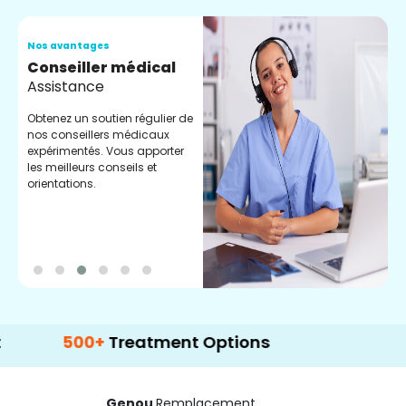
Nos avantages
N
Conseiller médical
V
Assistance
C
Obtenez un soutien régulier de
C
nos conseillers médicaux
n
expérimentés. Vous apporter
e
les meilleurs conseils et
t
orientations.
p
d
500+
Treatment Options
Genou
Remplacement