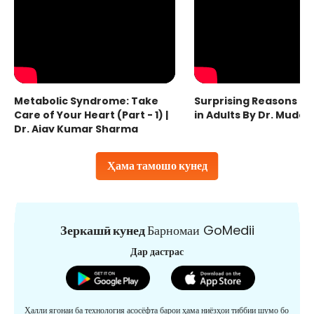
Metabolic Syndrome: Take
Surprising Reasons fo
Care of Your Heart (Part - 1) |
in Adults By Dr. Mudas
Dr. Ajay Kumar Sharma
Ҳама тамошо кунед
Зеркашӣ кунед
Барномаи GoMedii
Дар дастрас
Ҳалли ягонаи ба технология асосёфта барои ҳама ниёзҳои тиббии шумо бо