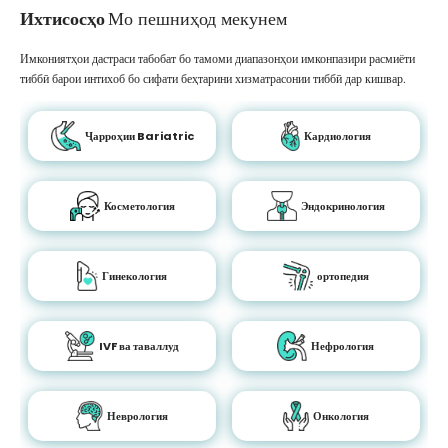
Ихтисосҳо
Мо пешниҳод мекунем
Имкониятҳои дастраси табобат бо тамоми диапазонҳои имконпазири расмиёти
тиббӣ барои интихоб бо сифати беҳтарини хизматрасонии тиббӣ дар кишвар.
Ҷарроҳии Bariatric
Кардиология
Косметология
Эндокринология
Гинекология
ортопедия
IVF ва таваллуд
Нефрология
Неврология
Онкология