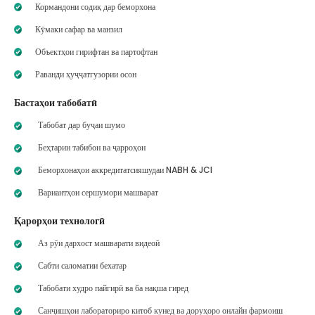
Кормандони содиқ дар беморхона
Кӯмаки сафар ва манзил
Объектҳои гирифтан ва партофтан
Раванди ҳуҷҷатгузории осон
Бастаҳои табобатӣ
Табобат дар буҷаи шумо
Беҳтарин табибон ва ҷарроҳон
Беморхонаҳои аккредитатсияшудаи NABH & JCI
Вариантҳои сершумори машварат
Қарорҳои технологӣ
Аз рӯи дархост машварати видеоӣ
Сабти саломатии бехатар
Табобати худро пайгирӣ ва ба нақша гиред
Санҷишҳои лабораториро китоб кунед ва доруҳоро онлайн фармоиш