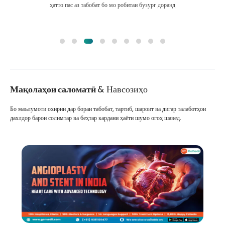
ҳатто пас аз табобат бо мо робитаи бузург доранд
Мақолаҳои саломатӣ
& Навсозиҳо
Бо маълумоти охирин дар бораи табобат, тартиб, шароит ва дигар талаботҳои
дахлдор барои солимтар ва беҳтар кардани ҳаёти шумо огоҳ шавед.