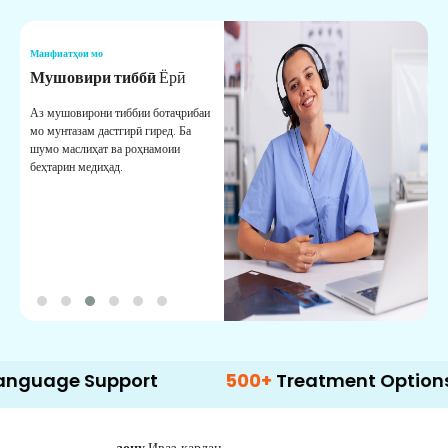
Манфиатҳои мо
М
Мушовири тиббӣ
Ёрӣ
В
М
Аз мушовирони тиббии ботаҷрибаи
мо мунтазам дастгирӣ гиред. Ба
М
шумо маслиҳат ва роҳнамоии
б
беҳтарин медиҳад.
д
б
 Support
500+
Treatment Options