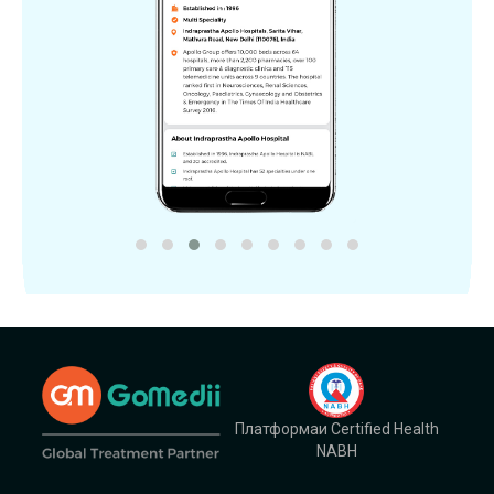
Платформаи Certified Health
NABH