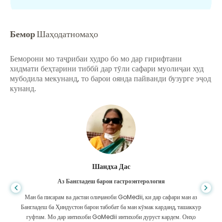
Бемор
Шаҳодатномаҳо
Беморони мо таҷрибаи худро бо мо дар гирифтани
хидмати беҳтарини тиббӣ дар тӯли сафари муолиҷаи худ
мубодила мекунанд, то барои оянда пайванди бузурге эҷод
кунанд.
Шандха Дас
Аз Бангладеш барои гастроэнтерология
Ман ба писарам ва дастаи олиҷаноби GoMedii, ки дар сафари ман аз
Бангладеш ба Ҳиндустон барои табобат ба ман кӯмак карданд, ташаккур
гуфтам. Мо дар интихоби GoMedii интихоби дуруст кардем. Онҳо