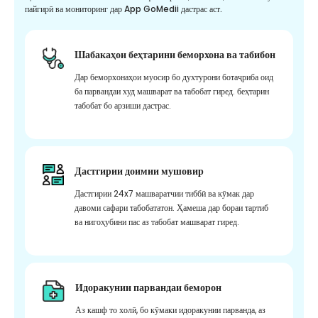
пайгирӣ ва мониторинг дар App GoMedii дастрас аст.
Шабакаҳои беҳтарини беморхона ва табибон
Дар беморхонаҳои муосир бо духтурони ботаҷриба оид
ба парвандаи худ машварат ва табобат гиред. беҳтарин
табобат бо арзиши дастрас.
Дастгирии доимии мушовир
Дастгирии 24x7 машваратчии тиббӣ ва кӯмак дар
давоми сафари табобататон. Ҳамеша дар бораи тартиб
ва нигоҳубини пас аз табобат машварат гиред.
Идоракунии парвандаи беморон
Аз кашф то холӣ, бо кӯмаки идоракунии парванда, аз