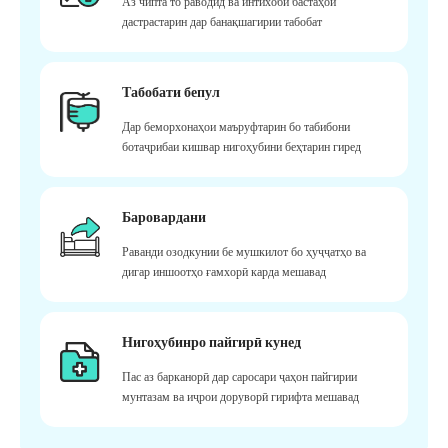
Аз чипта то раводид ва интихоби бастаҳои
дастрастарин дар банақшагирии табобат
Табобати бепул
Дар беморхонаҳои маъруфтарин бо табибони
ботаҷрибаи кишвар нигоҳубини беҳтарин гиред
Баровардани
Раванди озодкунии бе мушкилот бо ҳуҷҷатҳо ва
дигар иншоотҳо ғамхорӣ карда мешавад
Нигоҳубинро пайгирӣ кунед
Пас аз барканорӣ дар саросари ҷаҳон пайгирии
мунтазам ва иҷрои доруворӣ гирифта мешавад