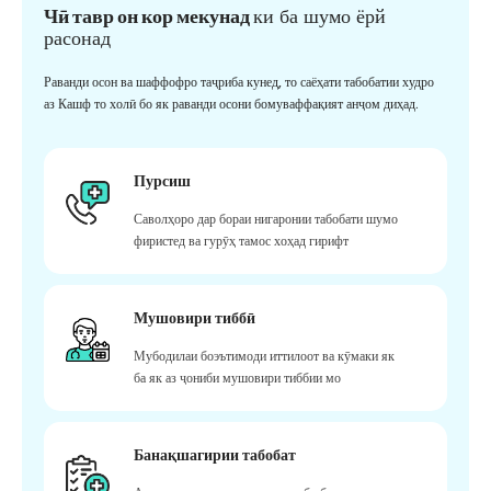
Чӣ тавр он кор мекунад
ки ба шумо ёрй
расонад
Раванди осон ва шаффофро таҷриба кунед, то саёҳати табобатии худро
аз Кашф то холӣ бо як раванди осони бомуваффақият анҷом диҳад.
Пурсиш
Саволҳоро дар бораи нигаронии табобати шумо
фиристед ва гурӯҳ тамос хоҳад гирифт
Мушовири тиббӣ
Мубодилаи боэътимоди иттилоот ва кӯмаки як
ба як аз ҷониби мушовири тиббии мо
Банақшагирии табобат