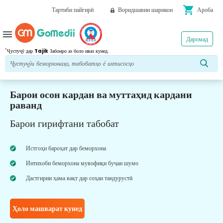
shopping_cart
Тартиби пайгирӣ
Воридшавии шарикон
Ароба
menu
Даромад
*
Ҷустуҷӯ дар
Tajik
Забонро аз боло иваз кунед.
Барои осон кардан ва муттаҳид кардани
раванд
Барои гирифтани табобат
Истгоҳи бароҳат дар беморхона
Интихоби беморхона мувофиқи буҷаи шумо
Дастгирии ҳама вақт дар соҳаи тандурустӣ
Ҳоло машварат кунед