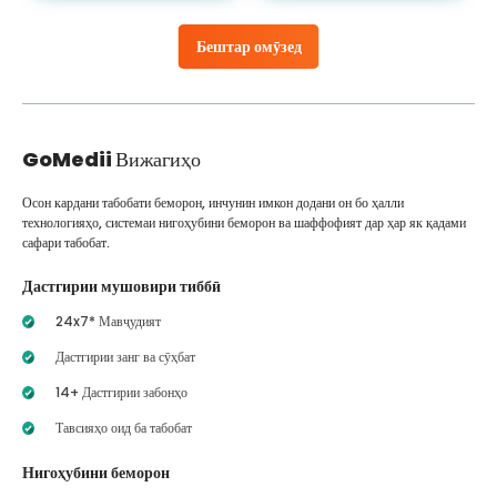
Бештар омӯзед
GoMedii
Вижагиҳо
Осон кардани табобати беморон, инчунин имкон додани он бо ҳалли
технологияҳо, системаи нигоҳубини беморон ва шаффофият дар ҳар як қадами
сафари табобат.
Дастгирии мушовири тиббӣ
24x7* Мавҷудият
Дастгирии занг ва сӯҳбат
14+ Дастгирии забонҳо
Тавсияҳо оид ба табобат
Нигоҳубини беморон