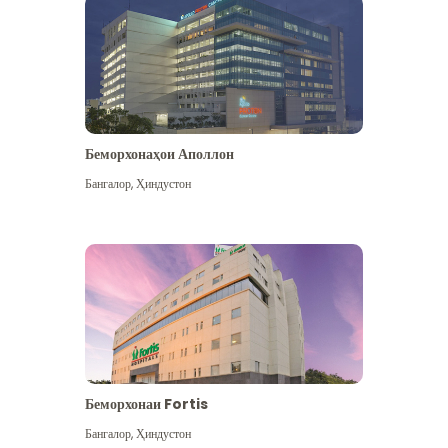
Беморхонаҳои Аполлон
Бангалор
,
Ҳиндустон
Бештар дидан
Беморхонаи Fortis
Бангалор
,
Ҳиндустон