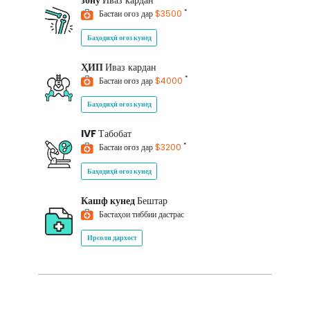
зону
Иваз кардан
*
Бастаи оғоз дар
$3500
Баҳодиҳӣ оғоз кунед
ҲИП
Иваз кардан
*
Бастаи оғоз дар
$4000
Баҳодиҳӣ оғоз кунед
IVF
Табобат
*
Бастаи оғоз дар
$3200
Баҳодиҳӣ оғоз кунед
Кашф кунед
Бештар
Бастаҳои тиббии дастрас
Ирсоли дархост