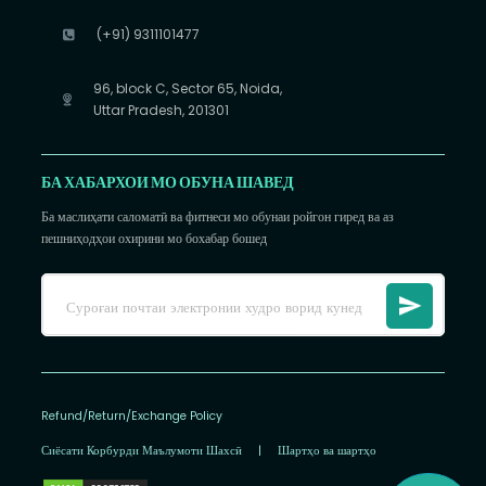
(+91) 9311101477
96, block C, Sector 65, Noida,
Uttar Pradesh, 201301
БА ХАБАРХОИ МО ОБУНА ШАВЕД
Ба маслиҳати саломатӣ ва фитнеси мо обунаи ройгон гиред ва аз
пешниҳодҳои охирини мо бохабар бошед
Refund/Return/Exchange Policy
Сиёсати Корбурди Маълумоти Шахсӣ
|
Шартҳо ва шартҳо