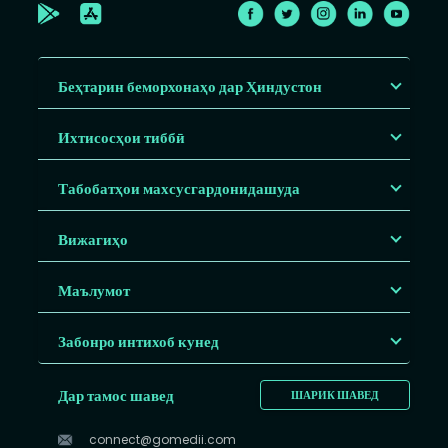
Беҳтарин беморхонаҳо дар Ҳиндустон
Ихтисосҳои тиббӣ
Табобатҳои махсусгардонидашуда
Вижагиҳо
Маълумот
Забонро интихоб кунед
Дар тамос шавед
ШАРИК ШАВЕД
connect@gomedii.com