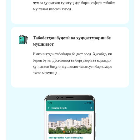
ҷумла ҳуҷҷатҳои гуногун, дар бораи сафари табобат
мунтазам навсозӣ гиред.
Табобатҳои буҷетӣ ва ҳуҷҷатгузории бе
мушкилот
Имкониятҳои табобатро ба даст оред. Ҳисобҳо, ки
барои буҷет дӯстонаанд ва боргузорӣ ва коркарди
ҳуҷҷатҳои бидуни мушкилот тавассути барномаро
эҳсос мекунанд.