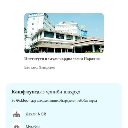
Институти илмҳои кардиологии Нараяна
Бангалор
,
Ҳиндустон
Кашф кунед
аз ҷониби шаҳрҳо
Бо GoMedii дар шаҳрҳои интихобкардаатон табобат гиред
Деҳлӣ NCR
Мумбай