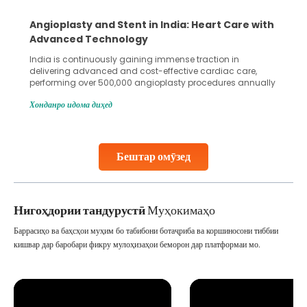
e with
5 Essential Steps for Effective Human Sperm
Collection and Processing Methods
Human sperm collection and processing are critical steps
re,
in advanced reproductive techniques like In Vitro
nnually
Fertilization (IVF) and intrauterine insemination (IUI). These
the
methods enable medical professionals to tackle fertility
Хонданро идома диҳед
 and
challenges and help couples achieve their dream of
parenthood. Skilled technicians collect sperm using
specialized procedures to ensure optimal quality. Once
collected, they process the
Бештар омӯзед
Continue Reading
Нигоҳдории тандурустӣ
Муҳокимаҳо
Баррасиҳо ва баҳсҳои муҳим бо табибони ботаҷриба ва коршиносони тиббии
кишвар дар баробари фикру мулоҳизаҳои беморон дар платформаи мо.