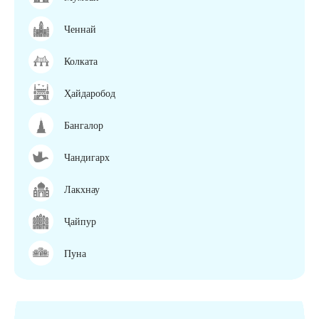
Ченнай
Колката
Ҳайдаробод
Бангалор
Чандигарх
Лакхнау
Ҷайпур
Пуна