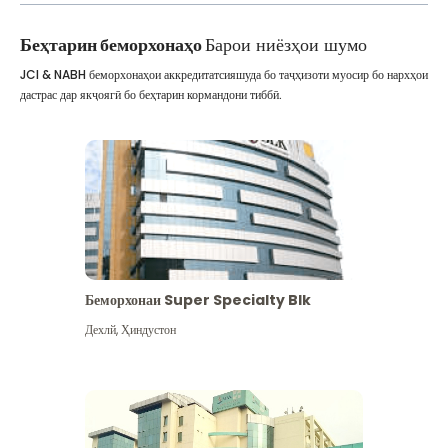
Беҳтарин беморхонаҳо
Барои ниёзҳои шумо
JCI & NABH беморхонаҳои аккредитатсияшуда бо таҷҳизоти муосир бо нархҳои
дастрас дар якҷоягӣ бо беҳтарин кормандони тиббӣ.
Беморхонаи Super Specialty Blk
Дехлй
,
Ҳиндустон