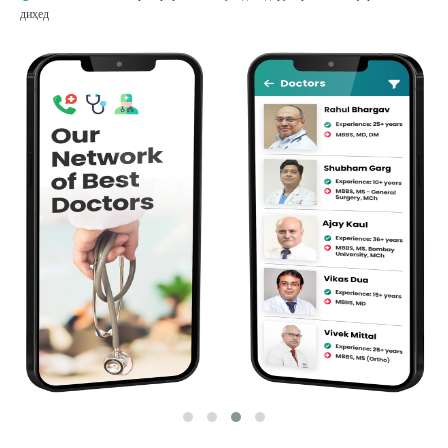
диҳед