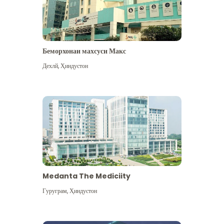
Беморхонаи махсуси Макс
Дехлй
,
Ҳиндустон
Medanta The Mediciity
Гуруграм
,
Ҳиндустон