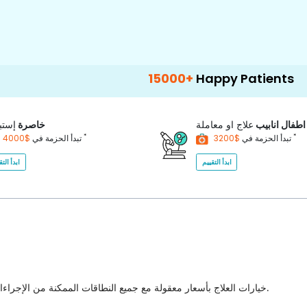
15000+
Happy Patients
100+
Ho
اطفال انابيب
علاج او معاملة
خاصرة
إستب
*
*
$3200
تبدأ الحزمة في
$4000
تبدأ الحزمة في
ابدأ التقييم
ابدأ التق
خيارات العلاج بأسعار معقولة مع جميع النطاقات الممكنة من الإجراءات الطبية للاختيار من بينها مع أفضل جودة للرعاية الصحية في البلاد.