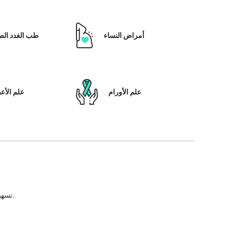
أمراض النساء
طب الغدد الص
علم الأورام
علم الأ
تسهيل علاج المريض ، بالإضافة إلى تمكينه بالحلول التي تعتمد على التكنولوجيا ونظام رعاية المرضى والشفافية في كل خطوة من خطوات رحلة العلاج.