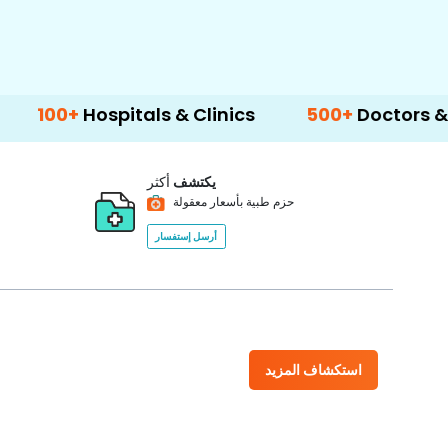
spitals & Clinics
500+
Doctors & Surgeons
يكتشف
أكثر
حزم طبية بأسعار معقولة
أرسل إستفسار
استكشاف المزيد