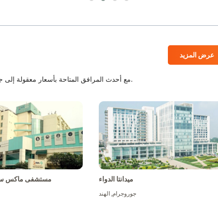
عرض المزيد
المستشفيات المعتمدة من JCI و NABH مع أحدث المرافق المتاحة بأسعار معقولة إلى جانب أفضل الطاقم الطبي.
ميدانتا الدواء
مستشفى ماكس سو
جوروجرام
,
الهند