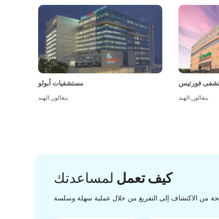
شفى فورتيس
مستشفيات أبولو
بنغالور
,
الهند
بنغالور
,
الهند
كيف تعمل
لمساعدتك