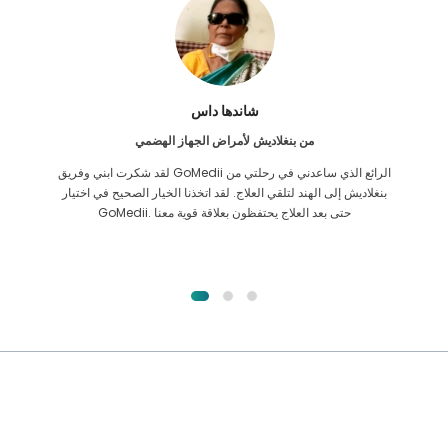
فرق الاسلام
من بنجلاديش لزراعة الكلى
لقد أعطيت كل الأمل في أنني سأتمكن من تلقي أي نوع من العلاج لمشكلة
الكلى التي أعاني منها. كان ذلك فقط بعد أن صادفت GoMedii بحمد الله
واتصلت بهم.