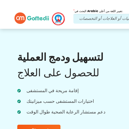
*
تغيير اللغة من أعلى.
Arabic
البحث في
فوائدنا
لتسهيل ودمج العملية
بعد العلاج
متابعة الرعاية
للحصول على العلاج
احصل على دعم طبي ودعم للمرضى على مدار
الساعة طوال أيام الأسبوع مع فريقنا الذي يعالج
مشاكلك في جميع الأوقات. تحديثات منتظمة على
احتياجاتك العلاجية.
إقامة مريحة في المستشفى
اختيارات المستشفى حسب ميزانيتك
دعم مستشار الرعاية الصحية طوال الوقت