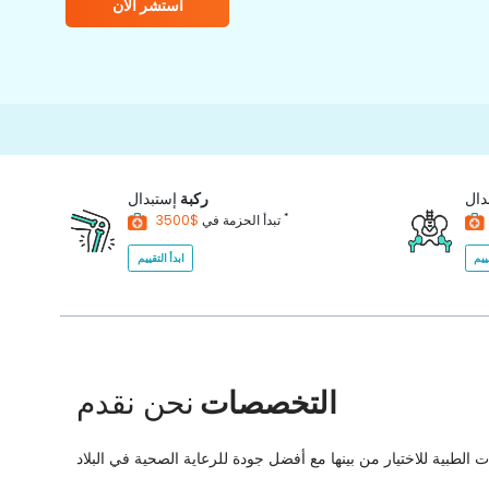
استشر الآن
دال
ركبة
إستبدال
*
$3500
تبدأ الحزمة في
ييم
ابدأ التقييم
التخصصات
نحن نقدم