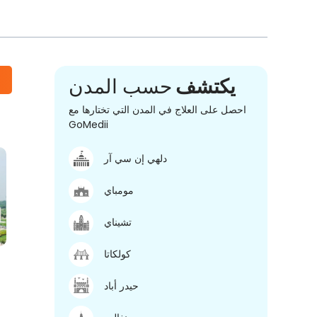
يكتشف
حسب المدن
احصل على العلاج في المدن التي تختارها مع
GoMedii
دلهي إن سي آر
مومباي
تشيناي
كولكاتا
حيدر أباد