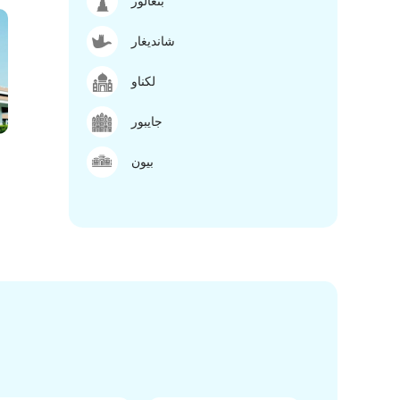
بنغالور
شانديغار
لكناو
جايبور
بيون