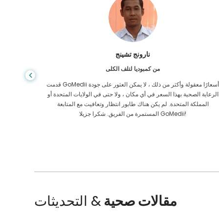
شاندها داس
من بنغلاديش لأمراض الجهاز الهضمي
لقد شكرت ابني وفريق GoMedii الرائع الذي ساعدني في رحلتي من
بنغلاديش إلى الهند لتلقي العلاج. لقد اتخذنا الخيار الصحيح في اختيار
الرعاية ا
GoMedii. حتى بعد العلاج يحتفظون بعلاقة قوية معنا
الممل
مقالات صحية
& التحديثات