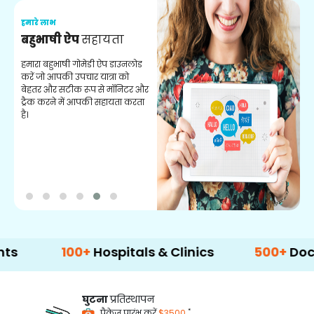
हमारे लाभ
ह
बहुभाषी ऐप
सहायता
न
हमारा बहुभाषी गोमेडी ऐप डाउनलोड
आप
करें जो आपकी उपचार यात्रा को
स
बेहतर और सटीक रूप से मॉनिटर और
स
ट्रैक करने में आपकी सहायता करता
नि
है।
100+
Hospitals & Clinics
500+
Doctors & 
घुटना
प्रतिस्थापन
*
पैकेज प्रारंभ करें
$3500