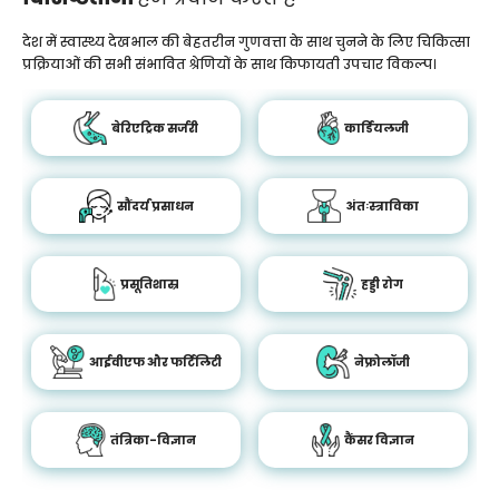
देश में स्वास्थ्य देखभाल की बेहतरीन गुणवत्ता के साथ चुनने के लिए चिकित्सा
प्रक्रियाओं की सभी संभावित श्रेणियों के साथ किफायती उपचार विकल्प।
बेरिएट्रिक सर्जरी
कार्डियलजी
सौंदर्य प्रसाधन
अंतःस्त्राविका
प्रसूतिशास्र
हड्डी रोग
आईवीएफ और फर्टिलिटी
नेफ्रोलॉजी
तंत्रिका-विज्ञान
कैंसर विज्ञान