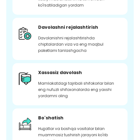
ko'rsatiladigan yordam
Davolashni rejalashtirish
Davolanishni rejalashtirishda
chiptalardan viza va eng maqbul
paketlarni tanlashgacha
Xassasiz davolash
Mamlakatdagi tajribali shifokorlar bilan
eng nufuzli shifoxonalarda eng yaxshi
yordamni oling
Bo'shatish
Hujjatlar va boshqa vositalar bilan
muammosiz tushirish jarayoni ko'rib