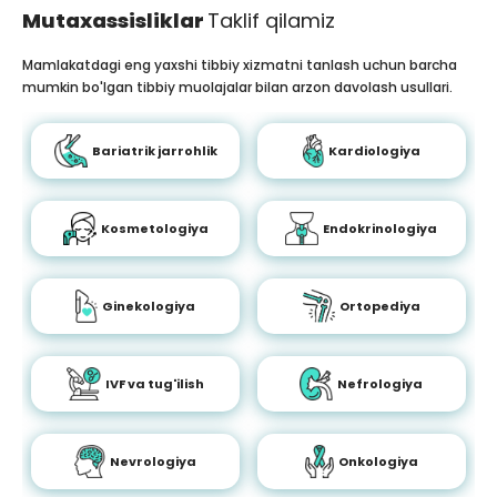
Mutaxassisliklar
Taklif qilamiz
Mamlakatdagi eng yaxshi tibbiy xizmatni tanlash uchun barcha
mumkin bo'lgan tibbiy muolajalar bilan arzon davolash usullari.
Bariatrik jarrohlik
Kardiologiya
Kosmetologiya
Endokrinologiya
Ginekologiya
Ortopediya
IVF va tug'ilish
Nefrologiya
Nevrologiya
Onkologiya