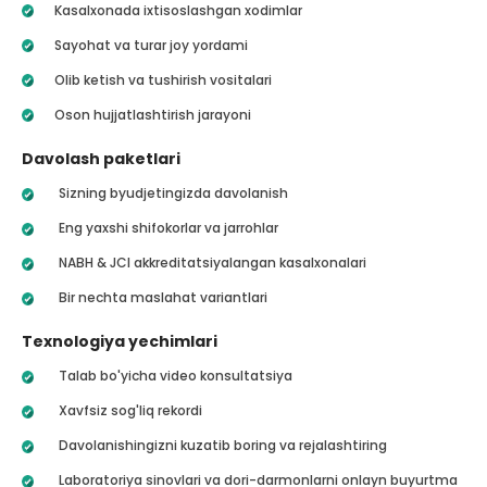
Kasalxonada ixtisoslashgan xodimlar
Sayohat va turar joy yordami
Olib ketish va tushirish vositalari
Oson hujjatlashtirish jarayoni
Davolash paketlari
Sizning byudjetingizda davolanish
Eng yaxshi shifokorlar va jarrohlar
NABH & JCI akkreditatsiyalangan kasalxonalari
Bir nechta maslahat variantlari
Texnologiya yechimlari
Talab bo'yicha video konsultatsiya
Xavfsiz sog'liq rekordi
Davolanishingizni kuzatib boring va rejalashtiring
Laboratoriya sinovlari va dori-darmonlarni onlayn buyurtma