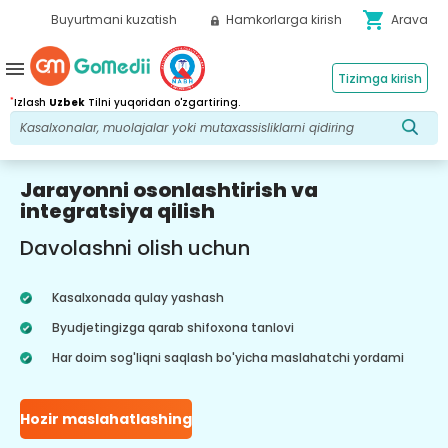
shopping_cart
Buyurtmani kuzatish
Hamkorlarga kirish
Arava
menu
Tizimga kirish
*
Izlash
Uzbek
Tilni yuqoridan o'zgartiring.
Jarayonni osonlashtirish va
integratsiya qilish
Davolashni olish uchun
Kasalxonada qulay yashash
Byudjetingizga qarab shifoxona tanlovi
Har doim sog'liqni saqlash bo'yicha maslahatchi yordami
Hozir maslahatlashing