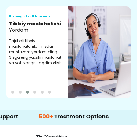
Bizning afzalliklarimiz
B
Tibbiy maslahatchi
O
Yordam
M
Tajribali tibbiy
S
maslahatchilarimizdan
y
muntazam yordam oling.
r
Sizga eng yaxshi maslahat
e
va yo'l-yo'riqni taqdim etish.
b
500+
Treatment Options