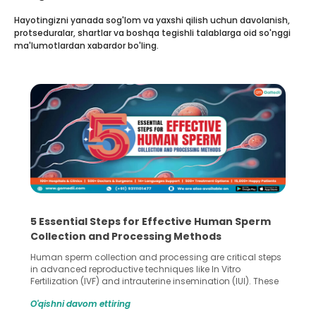
Hayotingizni yanada sog'lom va yaxshi qilish uchun davolanish,
protseduralar, shartlar va boshqa tegishli talablarga oid so'nggi
ma'lumotlardan xabardor bo'ling.
5 Essential Steps for Effective Human Sperm
Collection and Processing Methods
Human sperm collection and processing are critical steps
in advanced reproductive techniques like In Vitro
Fertilization (IVF) and intrauterine insemination (IUI). These
methods enable medical professionals to tackle fertility
O'qishni davom ettiring
challenges and help couples achieve their dream of