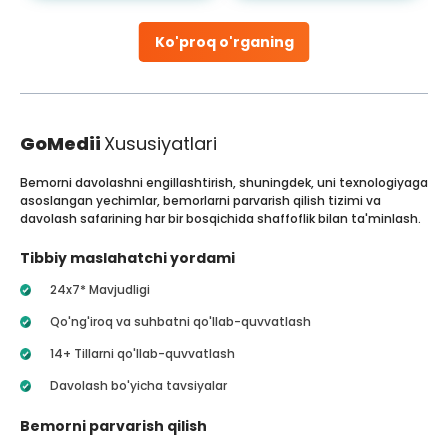
Ko'proq o'rganing
GoMedii
Xususiyatlari
Bemorni davolashni engillashtirish, shuningdek, uni texnologiyaga
asoslangan yechimlar, bemorlarni parvarish qilish tizimi va
davolash safarining har bir bosqichida shaffoflik bilan ta'minlash.
Tibbiy maslahatchi yordami
24x7* Mavjudligi
Qo'ng'iroq va suhbatni qo'llab-quvvatlash
14+ Tillarni qo'llab-quvvatlash
Davolash bo'yicha tavsiyalar
Bemorni parvarish qilish