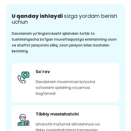
U qanday ishlaydi
sizga yordam berish
uchun
Davolanish yo'lingizni kashf qilishdan tortib to
tushirishgacha bo'lgan muvaffaqiyatga erishishning oson
va shaffof jarayonini silliq, oson jarayon bilan boshdan
kechiring.
So'rov
Davolanish muammosi bo'yicha
so'rovlarni qoldiring va jamoa
bog'lanadi
Tibbiy maslahatchi
Ishonchli ma'lumot almashinuvi va
tibbiy maslahatchimiz tomonidan