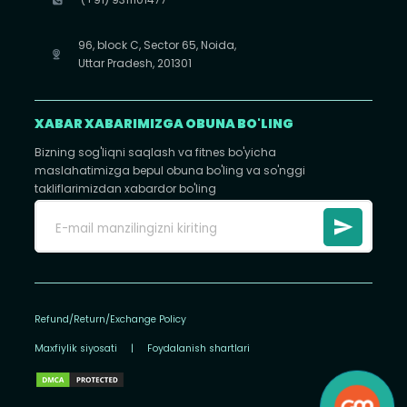
96, block C, Sector 65, Noida,
Uttar Pradesh, 201301
XABAR XABARIMIZGA OBUNA BO'LING
Bizning sog'liqni saqlash va fitnes bo'yicha
maslahatimizga bepul obuna bo'ling va so'nggi
takliflarimizdan xabardor bo'ling
Refund/Return/Exchange Policy
Maxfiylik siyosati
|
Foydalanish shartlari