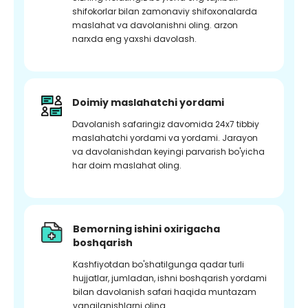
shifokorlar bilan zamonaviy shifoxonalarda
maslahat va davolanishni oling. arzon
narxda eng yaxshi davolash.
Doimiy maslahatchi yordami
Davolanish safaringiz davomida 24x7 tibbiy
maslahatchi yordami va yordami. Jarayon
va davolanishdan keyingi parvarish bo'yicha
har doim maslahat oling.
Bemorning ishini oxirigacha
boshqarish
Kashfiyotdan bo'shatilgunga qadar turli
hujjatlar, jumladan, ishni boshqarish yordami
bilan davolanish safari haqida muntazam
yangilanishlarni oling.