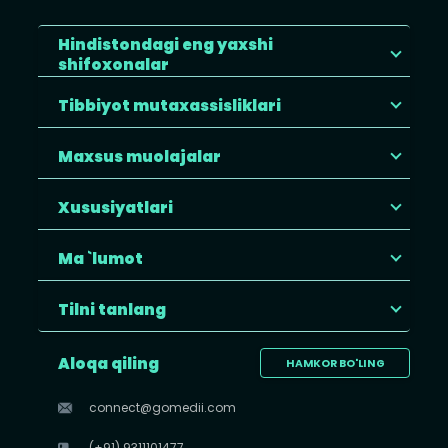
Hindistondagi eng yaxshi
shifoxonalar
Tibbiyot mutaxassisliklari
Maxsus muolajalar
Xususiyatlari
Ma `lumot
Tilni tanlang
Aloqa qiling
HAMKOR BO'LING
connect@gomedii.com
(+91) 9311101477