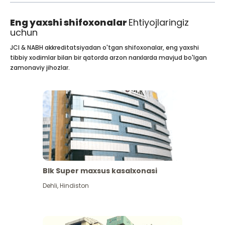
Eng yaxshi shifoxonalar
Ehtiyojlaringiz
uchun
JCI & NABH akkreditatsiyadan o'tgan shifoxonalar, eng yaxshi
tibbiy xodimlar bilan bir qatorda arzon narxlarda mavjud bo'lgan
zamonaviy jihozlar.
Blk Super maxsus kasalxonasi
Dehli
,
Hindiston