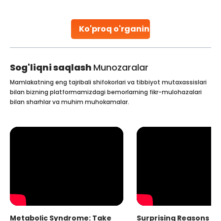
parenthood. Skilled technicians collect sperm using
specialized procedures to ensure optimal quality. Once
collected, they process the
Ko'proq o'rganing
Continue Reading
Sog'liqni saqlash
Munozaralar
Mamlakatning eng tajribali shifokorlari va tibbiyot mutaxassislari
bilan bizning platformamizdagi bemorlarning fikr-mulohazalari
bilan sharhlar va muhim muhokamalar.
Metabolic Syndrome: Take
Surprising Reasons fo