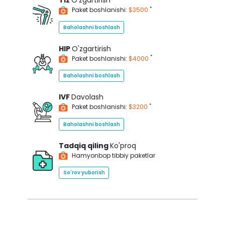
Tiz
O'zgartirish
*
Paket boshlanishi:
$3500
Baholashni boshlash
HIP
O'zgartirish
*
Paket boshlanishi:
$4000
Baholashni boshlash
IVF
Davolash
*
Paket boshlanishi:
$3200
Baholashni boshlash
Tadqiq qiling
Ko'proq
Hamyonbop tibbiy paketlar
So'rov yuborish