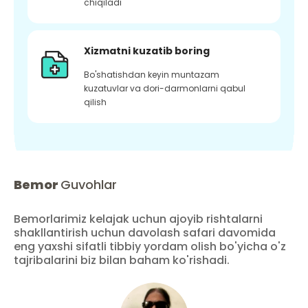
chiqiladi
Xizmatni kuzatib boring
Bo'shatishdan keyin muntazam
kuzatuvlar va dori-darmonlarni qabul
qilish
Bemor
Guvohlar
Bemorlarimiz kelajak uchun ajoyib rishtalarni
shakllantirish uchun davolash safari davomida
eng yaxshi sifatli tibbiy yordam olish bo'yicha o'z
tajribalarini biz bilan baham ko'rishadi.