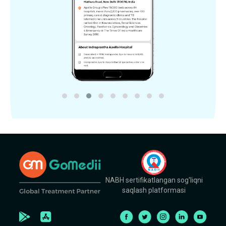
NABH sertifikatlangan sog'liqni
saqlash platformasi