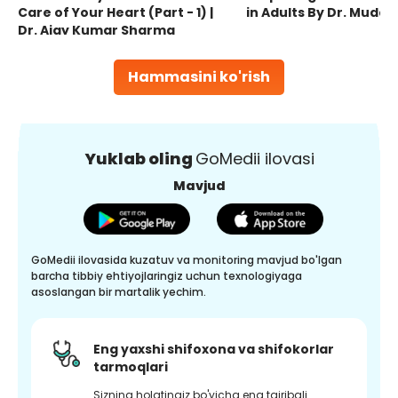
Care of Your Heart (Part - 1) |
in Adults By Dr. Mudas
Dr. Ajay Kumar Sharma
Hammasini ko'rish
Yuklab oling
GoMedii ilovasi
Mavjud
GoMedii ilovasida kuzatuv va monitoring mavjud bo'lgan
barcha tibbiy ehtiyojlaringiz uchun texnologiyaga
asoslangan bir martalik yechim.
Eng yaxshi shifoxona va shifokorlar
tarmoqlari
Sizning holatingiz bo'yicha eng tajribali