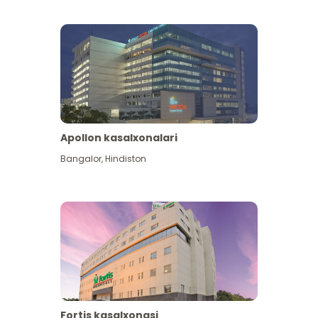
Apollon kasalxonalari
Koʻproq koʻrish
Bangalor
,
Hindiston
Fortis kasalxonasi