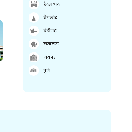
हैदराबाद
बैंगलोर
चंडीगढ़
लखनऊ
जयपुर
पुणे