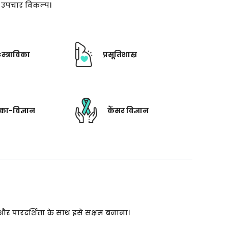
ती उपचार विकल्प।
ःस्त्राविका
प्रसूतिशास्र
रिका-विज्ञान
कैंसर विज्ञान
 और पारदर्शिता के साथ इसे सक्षम बनाना।