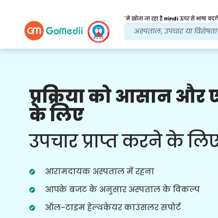
*
में खोजा जा रहा है
Hindi
ऊपर से भाषा बदले
प्रक्रिया को आसान और
हमारे लाभ
के लिए
इलाज के बाद
अनुवर्ती
देखभाल
उपचार प्राप्त करने के लि
हर समय आपकी समस्याओं का समाधान करने
वाली हमारी टीम के साथ चौबीसों घंटे चिकित्सा
और रोगी सहायता प्राप्त करें। आपके उपचार की
आरामदायक अस्पताल में रहना
जरूरतों पर नियमित अपडेट।
आपके बजट के अनुसार अस्पताल के विकल्प
ऑल-टाइम हेल्थकेयर काउंसलर सपोर्ट