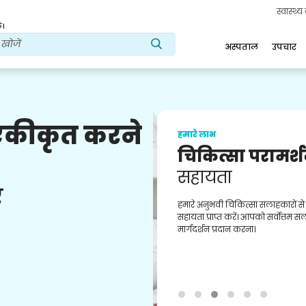
स्वास्थ्
ं।
अस्पताल
उपचार
 एकीकृत करने
हमारे लाभ
चिकित्सा परामर्श
सहायता
ए
हमारे अनुभवी चिकित्सा सलाहकारों से
सहायता प्राप्त करें। आपको सर्वोत्तम स
मार्गदर्शन प्रदान करना।