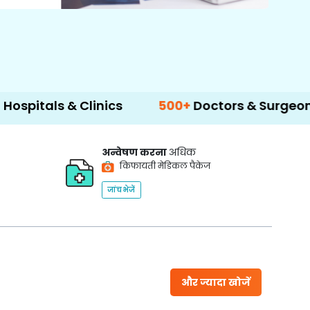
 Clinics
500+
Doctors & Surgeons
14+
La
अन्वेषण करना
अधिक
किफायती मेडिकल पैकेज
जांच भेजें
और ज्यादा खोजें