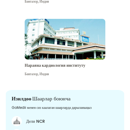
Бангалор
,
Индия
Нараяна кардиология институту
Бангалор
,
Индия
Изилдөө
Шаарлар боюнча
GoMedii менен сиз каалаган шаарларда дарыланыңыз
Дели NCR