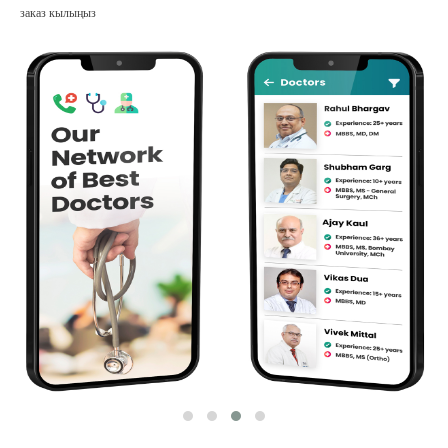
заказ кылыңыз