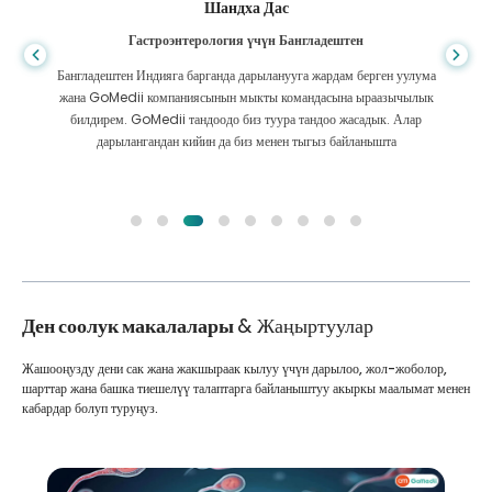
Шандха Дас
Гастроэнтерология үчүн Бангладештен
Бангладештен Индияга барганда дарыланууга жардам берген уулума
жана GoMedii компаниясынын мыкты командасына ыраазычылык
билдирем. GoMedii тандоодо биз туура тандоо жасадык. Алар
дарылангандан кийин да биз менен тыгыз байланышта
Ден соолук макалалары
& Жаңыртуулар
Жашооңузду дени сак жана жакшыраак кылуу үчүн дарылоо, жол-жоболор,
шарттар жана башка тиешелүү талаптарга байланыштуу акыркы маалымат менен
кабардар болуп туруңуз.