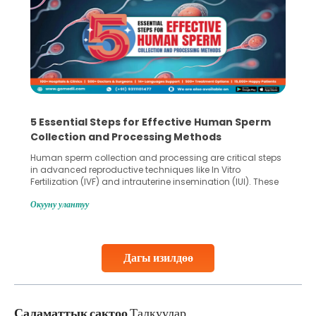
5 Essential Steps for Effective Human Sperm
Collection and Processing Methods
Human sperm collection and processing are critical steps
in advanced reproductive techniques like In Vitro
Fertilization (IVF) and intrauterine insemination (IUI). These
methods enable medical professionals to tackle fertility
Окууну улантуу
challenges and help couples achieve their dream of
parenthood. Skilled technicians collect sperm using
specialized procedures to ensure optimal quality. Once
collected, they process the
Дагы изилдөө
Continue Reading
Саламаттык сактоо
Талкуулар