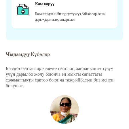
Кам көрүү
Босангандан кийин үзгүлтүксүз байкоолор жана
дары-дармектер аткарылат
Чыдамдуу
Күбөлөр
Биздин бейтаптар келечектеги чоң байланышты түзүү
үчүн дарылоо жолу боюнча эң мыкты сапаттагы
саламаттыкты сактоо боюнча тажрыйбасын биз менен
бөлүшөт.