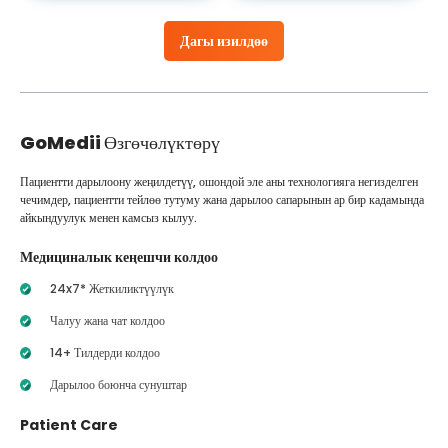
Дагы изилдөө
GoMedii
Өзгөчөлүктөрү
Пациентти дарылоону жеңилдетүү, ошондой эле аны технологияга негизделген
чечимдер, пациентти тейлөө тутуму жана дарылоо сапарынын ар бир кадамында
айкындуулук менен камсыз кылуу.
Медициналык кеңешчи колдоо
24x7* Жеткиликтүүлүк
Чалуу жана чат колдоо
14+ Тилдерди колдоо
Дарылоо боюнча сунуштар
Patient Care