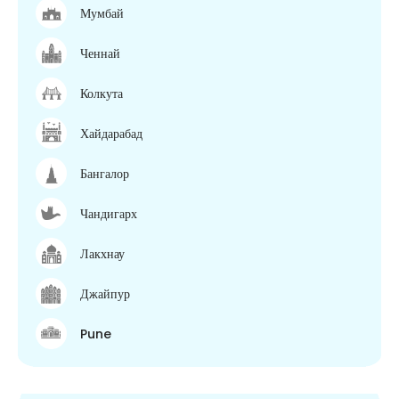
Мумбай
Ченнай
Колкута
Хайдарабад
Бангалор
Чандигарх
Лакхнау
Джайпур
Pune