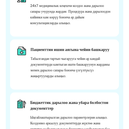
24x7 медициналык кеңешчи колдоо жана дарылоо
сапары учурунда жардам. Процедура жана дарылоодон
кийинки кам көрүү боюнча ар дайым
консультацияларды алыңыз.
Пациенттин ишин аягына чейин башкаруу
Табылгандан тартып чыгарууга чейин ар кандай
документтерди камтыган ишти башкаруунун жардамы
менен дарылоо сапары боюнча үзгүлтүксүз
жаңыртууларды алыңыз.
Бюджеттик дарылоо жана убара болбостон
документтер
Ыңгайлаштырылган дарылоо параметрлерин алыңыз.
Колдонмо аркылуу документтерди жүктөө жана
иштетүү кыйынчылыксыз бюджетке ылайыкталган баа