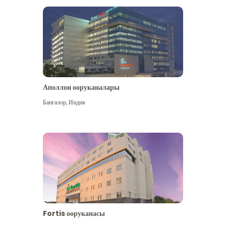
Аполлон ооруканалары
Көбүрөөк көрүү
Бангалор
,
Индия
Fortis ооруканасы