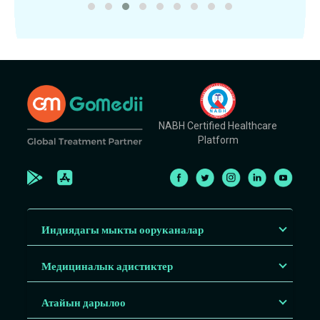
NABH Certified Healthcare
Platform
Индиядагы мыкты ооруканалар
Медициналык адистиктер
Атайын дарылоо