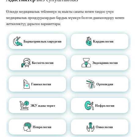
Өлкөдө медициналык тейлөөнүн эң мыкты сапаты менен тандоо үчүн
медициналык процедуралардын бардык мүмкүн болгон диапазондору менен
жеткиликтүү дарылоо варианттары.
Бариатриялык хирургия
Кардиология
Косметология
Эндокринология
Гинекология
Ортопедия
ЭКУ жана төрөт
Нефрология
Неврология
Онкология