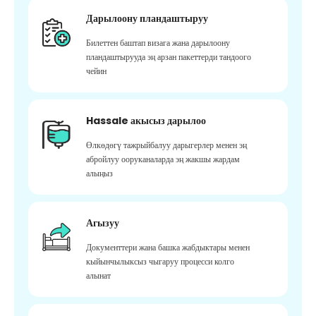
Дарылоону пландаштыруу
Билеттен баштап визага жана дарылоону
пландаштырууда эң арзан пакеттерди тандоого
чейин
Hassale акысыз дарылоо
Өлкөдөгү тажрыйбалуу дарыгерлер менен эң
абройлуу ооруканаларда эң жакшы жардам
алыңыз
Агызуу
Документтери жана башка жабдыктары менен
кыйынчылыксыз чыгаруу процесси колго
алынат