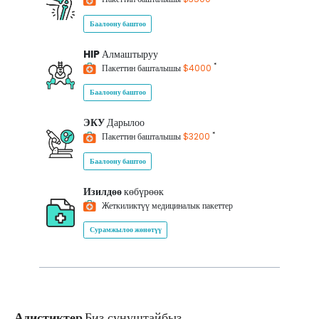
Баалоону баштоо
HIP
Алмаштыруу
*
Пакеттин башталышы
$4000
Баалоону баштоо
ЭКУ
Дарылоо
*
Пакеттин башталышы
$3200
Баалоону баштоо
Изилдөө
көбүрөөк
Жеткиликтүү медициналык пакеттер
Сурамжылоо жөнөтүү
Адистиктер
Биз сунуштайбыз