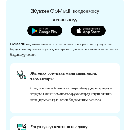
Жүктөө
GoMedii колдонмосу
жеткиликтүү
GoMedii колдонмосунда көз салуу жана мониторинг жүргүзүү менен
бардык медициналык муктаждыктарыңыз үчүн технологияга негизделген
бирдиктүү чечим.
Жогорку оорукана жана дарыгерлер
тармактары
Сиздин ишиңиз боюнча эң тажрыйбалуу дарыгерлердин
жардамы менен заманбап ооруканаларда кеңеш алыңыз
жана дарыланыңыз. арзан баада мыкты дарылоо.
Үзгүлтүксүз кеңешчи колдоосу