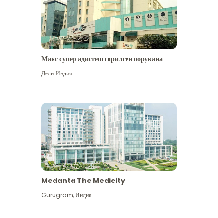
Макс супер адистештирилген оорукана
Дели
,
Индия
Medanta The Medicity
Gurugram
,
Индия