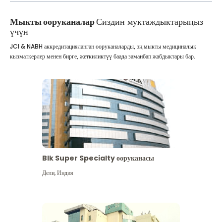
Мыкты ооруканалар
Сиздин муктаждыктарыңыз
үчүн
JCI & NABH аккредитацияланган ооруканаларды, эң мыкты медициналык
кызматкерлер менен бирге, жеткиликтүү баада заманбап жабдыктары бар.
Blk Super Specialty ооруканасы
Дели
,
Индия