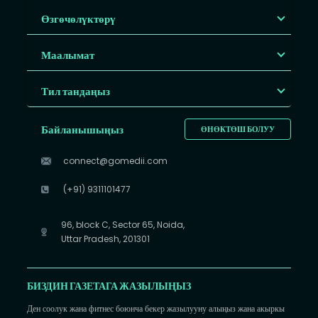
Өзгөчөлүктөрү
Маалымат
Тил тандаңыз
Байланышыңыз
ӨНӨКТӨШ БОЛУУ
connect@gomedii.com
(+91) 9311101477
96, block C, Sector 65, Noida,
Uttar Pradesh, 201301
БИЗДИН ГАЗЕТАГА ЖАЗЫЛЫҢЫЗ
Ден соолук жана фитнес боюнча бекер жазылууну алыңыз жана акыркы