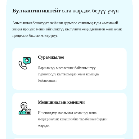
Бул кантип иштейт
сага жардам берүү үчүн
Ачылыштан бошотууга чейинки дарылоо саякатыңызды жылмакай
жеңил процесс менен ийгиликтүү кылуунун жеңилдетилген жана ачык
процессин баштан өткөрүңүз.
Сурамжылоо
Дарылануу маселесине байланыштуу
суроолорду калтырыңыз жана команда
байланышат
Медициналык кеңешчи
Ишенимдүү маалымат алмашуу жана
медициналык кеңешчибиз тарабынан бирден
жардам