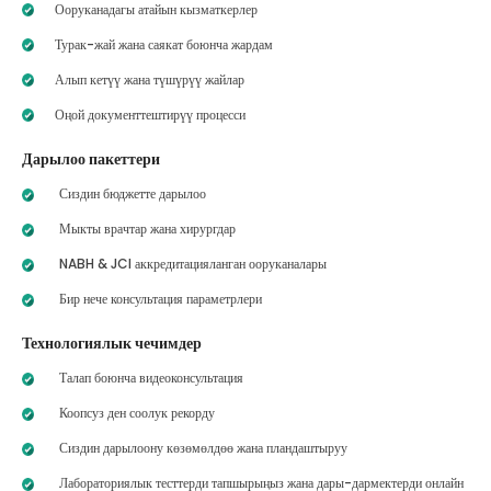
Ооруканадагы атайын кызматкерлер
Турак-жай жана саякат боюнча жардам
Алып кетүү жана түшүрүү жайлар
Оңой документтештирүү процесси
Дарылоо пакеттери
Сиздин бюджетте дарылоо
Мыкты врачтар жана хирургдар
NABH & JCI аккредитацияланган ооруканалары
Бир нече консультация параметрлери
Технологиялык чечимдер
Талап боюнча видеоконсультация
Коопсуз ден соолук рекорду
Сиздин дарылоону көзөмөлдөө жана пландаштыруу
Лабораториялык тесттерди тапшырыңыз жана дары-дармектерди онлайн