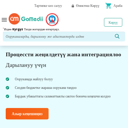
shopping_cart
Тартипке көз салуу
Өнөктөш Кирүү
Араба
menu
Кирүү
*
Издөө
Kyrgyz
Тилди жогорудан өзгөртүңүз.
Процессти жеңилдетүү жана интеграциялоо
Дарылануу үчүн
Ооруканада жайлуу болуу
Сиздин бюджетке жараша оорукана тандоо
Бардык убакыттагы саламаттыкты сактоо боюнча кеңешчи колдоо
Азыр кеңешиңиз