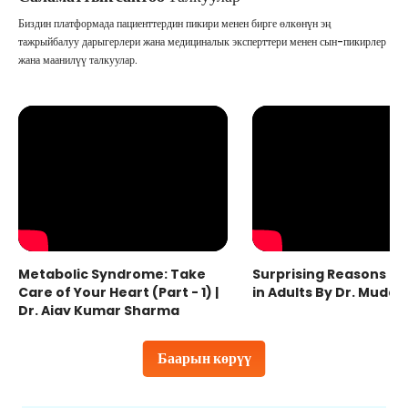
Биздин платформада пациенттердин пикири менен бирге өлкөнүн эң
тажрыйбалуу дарыгерлери жана медициналык эксперттери менен сын-пикирлер
жана маанилүү талкуулар.
Metabolic Syndrome: Take
Surprising Reasons fo
Care of Your Heart (Part - 1) |
in Adults By Dr. Mudas
Dr. Ajay Kumar Sharma
Баарын көрүү