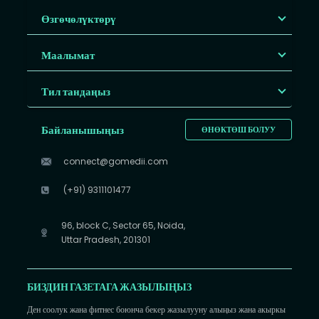
Өзгөчөлүктөрү
Маалымат
Тил тандаңыз
Байланышыңыз
ӨНӨКТӨШ БОЛУУ
connect@gomedii.com
(+91) 9311101477
96, block C, Sector 65, Noida,
Uttar Pradesh, 201301
БИЗДИН ГАЗЕТАГА ЖАЗЫЛЫҢЫЗ
Ден соолук жана фитнес боюнча бекер жазылууну алыңыз жана акыркы