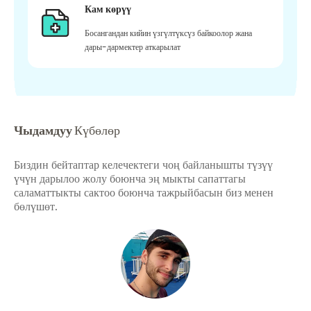
Кам көрүү
Босангандан кийин үзгүлтүксүз байкоолор жана
дары-дармектер аткарылат
Чыдамдуу
Күбөлөр
Биздин бейтаптар келечектеги чоң байланышты түзүү
үчүн дарылоо жолу боюнча эң мыкты сапаттагы
саламаттыкты сактоо боюнча тажрыйбасын биз менен
бөлүшөт.