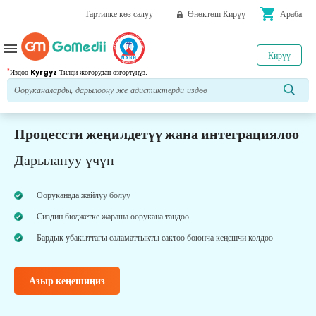
shopping_cart
Тартипке көз салуу
Өнөктөш Кирүү
Араба
menu
Кирүү
*
Издөө
Kyrgyz
Тилди жогорудан өзгөртүңүз.
Процессти жеңилдетүү жана интеграциялоо
Дарылануу үчүн
Ооруканада жайлуу болуу
Сиздин бюджетке жараша оорукана тандоо
Бардык убакыттагы саламаттыкты сактоо боюнча кеңешчи колдоо
Азыр кеңешиңиз