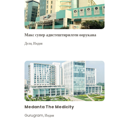
Макс супер адистештирилген оорукана
Дели
,
Индия
Medanta The Medicity
Gurugram
,
Индия