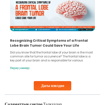
Recognizing Critical Symptoms of a Frontal
Lobe Brain Tumor Could Save Your Life
Did you know that the frontal lobe of your brain is the most
common site for tumor occurrence? The frontal lobe is a
key part of your brain and is responsible for various
important functions in your body. Any sort of damage or
Окууну улантуу
harm to it can lead to serious complications. However, with
early diagnosis
Continue Reading
Дагы изилдөө
Саламаттык сактоо
Талкуулар