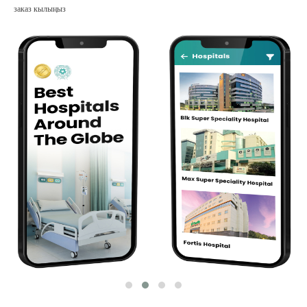
заказ кылыңыз