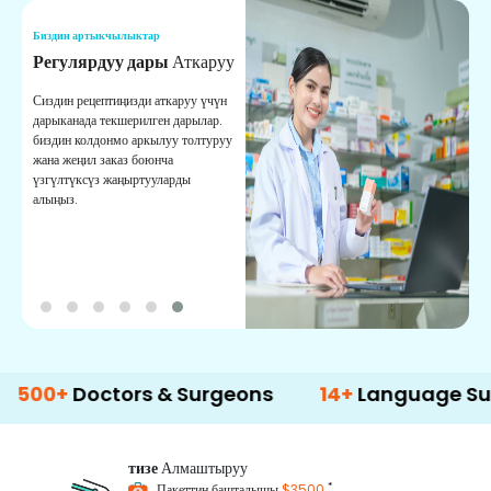
Биздин артыкчылыктар
Б
Регулярдуу дары
Аткаруу
С
Сиздин рецептиңизди аткаруу үчүн
Ы
дарыканада текшерилген дарылар.
ж
биздин колдонмо аркылуу толтуруу
м
жана жеңил заказ боюнча
с
үзгүлтүксүз жаңыртууларды
алыңыз.
Doctors & Surgeons
14+
Language Support
тизе
Алмаштыруу
*
Пакеттин башталышы
$3500