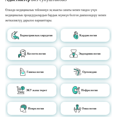
Өлкөдө медициналык тейлөөнүн эң мыкты сапаты менен тандоо үчүн
медициналык процедуралардын бардык мүмкүн болгон диапазондору менен
жеткиликтүү дарылоо варианттары.
Бариатриялык хирургия
Кардиология
Косметология
Эндокринология
Гинекология
Ортопедия
ЭКУ жана төрөт
Нефрология
Неврология
Онкология