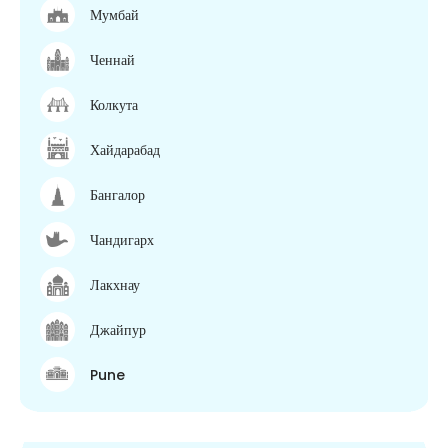
Мумбай
Ченнай
Колкута
Хайдарабад
Бангалор
Чандигарх
Лакхнау
Джайпур
Pune