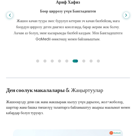
Ариф Хафиз
Боор циррозу үчүн Бангладештен
Жашоо качан туура эмес бурулуп кетерин эч качан билбейсиң, мага
боордун циррозу деген диагноз коюлганда, барар жерим жок болчу.
Акчам аз болуп, эмне кыларымды билбей калдым. Мен Бангладештеги
GoMedii өнөктөшү менен байланыштым.
Ден соолук макалалары
& Жаңыртуулар
Жашооңузду дени сак жана жакшыраак кылуу үчүн дарылоо, жол-жоболор,
шарттар жана башка тиешелүү талаптарга байланыштуу акыркы маалымат менен
кабардар болуп туруңуз.