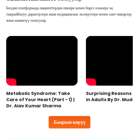
Биздин платформада пациенттердин пикири менен бирге өлкөнүн эң
тажрыйбалуу дарыгерлери жана медициналык эксперттери менен сын-пикирлер
жана маанилүү талкуулар.
Metabolic Syndrome: Take
Surprising Reasons fo
Care of Your Heart (Part - 1) |
in Adults By Dr. Mudas
Dr. Ajay Kumar Sharma
Баарын көрүү