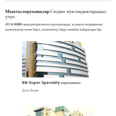
Мыкты ооруканалар
Сиздин муктаждыктарыңыз
үчүн
JCI & NABH аккредитацияланган ооруканаларды, эң мыкты медициналык
кызматкерлер менен бирге, жеткиликтүү баада заманбап жабдыктары бар.
Blk Super Specialty ооруканасы
Дели
,
Индия