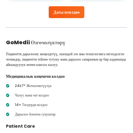
Дагы изилдөө
GoMedii
Өзгөчөлүктөрү
Пациентти дарылоону жеңилдетүү, ошондой эле аны технологияга негизделген
чечимдер, пациентти тейлөө тутуму жана дарылоо сапарынын ар бир кадамында
айкындуулук менен камсыз кылуу.
Медициналык кеңешчи колдоо
24x7* Жеткиликтүүлүк
Чалуу жана чат колдоо
14+ Тилдерди колдоо
Дарылоо боюнча сунуштар
Patient Care