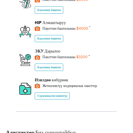
Баалоону баштоо
HIP
Алмаштыруу
*
Пакеттин башталышы
$4000
Баалоону баштоо
ЭКУ
Дарылоо
*
Пакеттин башталышы
$3200
Баалоону баштоо
Изилдөө
көбүрөөк
Жеткиликтүү медициналык пакеттер
Сурамжылоо жөнөтүү
Адистиктер
Биз сунуштайбыз