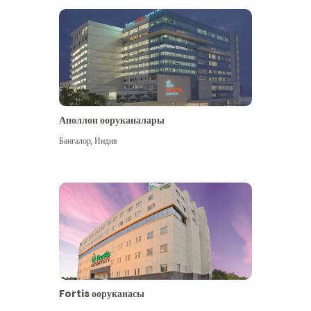
Аполлон ооруканалары
Көбүрөөк көрүү
Бангалор
,
Индия
Fortis ооруканасы