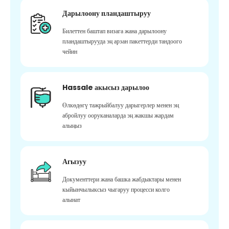
Дарылоону пландаштыруу
Билеттен баштап визага жана дарылоону
пландаштырууда эң арзан пакеттерди тандоого
чейин
Hassale акысыз дарылоо
Өлкөдөгү тажрыйбалуу дарыгерлер менен эң
абройлуу ооруканаларда эң жакшы жардам
алыңыз
Агызуу
Документтери жана башка жабдыктары менен
кыйынчылыксыз чыгаруу процесси колго
алынат