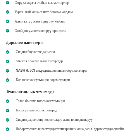
Ооруканадагы атайын кызматкерлер
Турак-жай жана саякат боюнча жардам
Алып кетүү жана түшүрүү жайлар
Оңой документтештирүү процесси
Дарылоо пакеттери
Сиздин бюджетте дарылоо
Мыкты врачтар жана хирургдар
NABH & JCI аккредитацияланган ооруканалары
Бир нече консультация параметрлери
Технологиялык чечимдер
Талап боюнча видеоконсультация
Коопсуз ден соолук рекорду
Сиздин дарылоону көзөмөлдөө жана пландаштыруу
Лабораториялык тесттерди тапшырыңыз жана дары-дармектерди онлайн