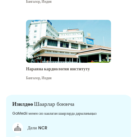
Бангалор
,
Индия
Нараяна кардиология институту
Бангалор
,
Индия
Изилдөө
Шаарлар боюнча
GoMedii менен сиз каалаган шаарларда дарыланыңыз
Дели NCR