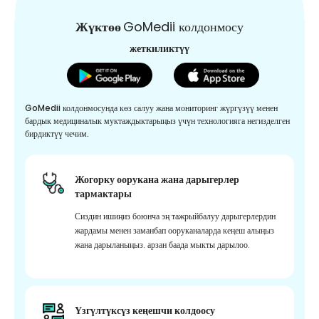
Жүктөө
GoMedii колдонмосу
жеткиликтүү
GoMedii колдонмосунда көз салуу жана мониторинг жүргүзүү менен
бардык медициналык муктаждыктарыңыз үчүн технологияга негизделген
бирдиктүү чечим.
Жогорку оорукана жана дарыгерлер
тармактары
Сиздин ишиңиз боюнча эң тажрыйбалуу дарыгерлердин
жардамы менен заманбап ооруканаларда кеңеш алыңыз
жана дарыланыңыз. арзан баада мыкты дарылоо.
Үзгүлтүксүз кеңешчи колдоосу