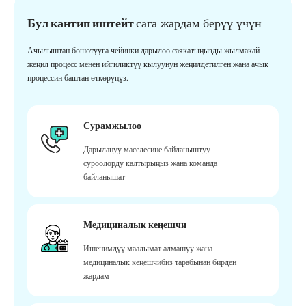
Бул кантип иштейт
сага жардам берүү үчүн
Ачылыштан бошотууга чейинки дарылоо саякатыңызды жылмакай
жеңил процесс менен ийгиликтүү кылуунун жеңилдетилген жана ачык
процессин баштан өткөрүңүз.
Сурамжылоо
Дарылануу маселесине байланыштуу
суроолорду калтырыңыз жана команда
байланышат
Медициналык кеңешчи
Ишенимдүү маалымат алмашуу жана
медициналык кеңешчибиз тарабынан бирден
жардам