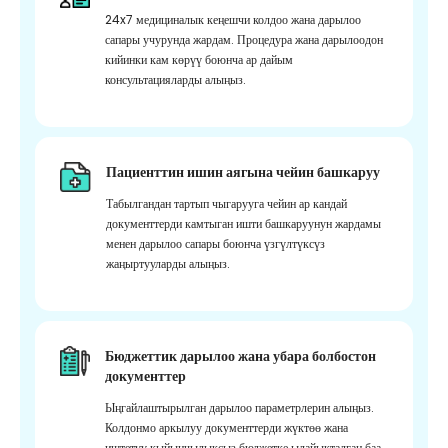
24x7 медициналык кеңешчи колдоо жана дарылоо
сапары учурунда жардам. Процедура жана дарылоодон
кийинки кам көрүү боюнча ар дайым
консультацияларды алыңыз.
Пациенттин ишин аягына чейин башкаруу
Табылгандан тартып чыгарууга чейин ар кандай
документтерди камтыган ишти башкаруунун жардамы
менен дарылоо сапары боюнча үзгүлтүксүз
жаңыртууларды алыңыз.
Бюджеттик дарылоо жана убара болбостон
документтер
Ыңгайлаштырылган дарылоо параметрлерин алыңыз.
Колдонмо аркылуу документтерди жүктөө жана
иштетүү кыйынчылыксыз бюджетке ылайыкталган баа