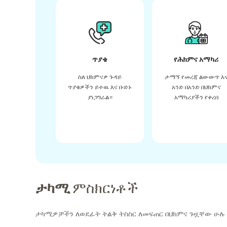
ጥያቄ
የሕክምና አማካሪ
ስለ ህክምናዎ ጉዳይ
ታማኝ የመረጃ ልውውጥ እ
ጥያቄዎችን ይተዉ እና ቡድኑ
አንድ በአንድ በህክምና
ያነጋግራል።
አማካሪያችን የቀረበ
ታካሚ
ምስክርነቶች
ታካሚዎቻችን ለወደፊት ትልቅ ትስስር ለመፍጠር በህክምና ጉዟቸው ሁሉ