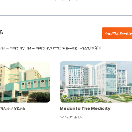
ች
ተጨማሪ ይመልከ
ር በተመጣጣኝ ዋጋ በተመጣጣኝ ዋጋ የሚገኙ ዘመናዊ መገልገያዎች።
ፔሻሊቲ ሆስፒታል
Medanta The Medicity
ጉሩግራም
,
ሕንድ