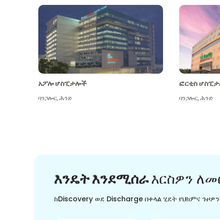
አፖሎ ሆስፒታሎች
ፎርቲስ ሆስፒታ
ባንጋሎር
,
ሕንድ
ባንጋሎር
,
ሕንድ
እንዴት እንደሚሰራ
እርስዎን ለመ
ከDiscovery ወደ Discharge በቀላል ሂደት የህክምና ጉዞዎ