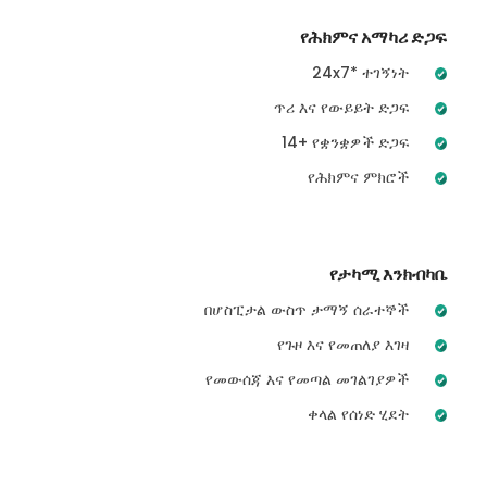
የሕክምና አማካሪ ድጋፍ
24x7* ተገኝነት
ጥሪ እና የውይይት ድጋፍ
14+ የቋንቋዎች ድጋፍ
የሕክምና ምክሮች
የታካሚ እንክብካቤ
በሆስፒታል ውስጥ ታማኝ ሰራተኞች
የጉዞ እና የመጠለያ እገዛ
የመውሰጃ እና የመጣል መገልገያዎች
ቀላል የሰነድ ሂደት