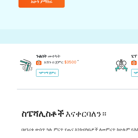
አሁን ያማክሩ
150
ጉልበት
መተካት
ሂፕ
*
እሽጉ በ ጀምር
$3500
ግምገማ ጀምር
ግም
ስፔሻሊስቶች
እናቀርባለን።
በሀገሪቱ ውስጥ ካሉ ምርጥ የጤና እንክብካቤዎች ለመምረጥ ከሁሉም የ