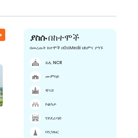
ቱ
ያስሱ
በከተሞች
በመረጡት ከተሞች በGoMedii ህክምና ያግኙ
ዴሊ NCR
ሙምባይ
ቼናይ
ኮልካታ
ሃይደራባድ
ባንጋሎር