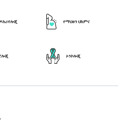
ዶክሪኖሎጂ
የማህፀን ህክምና
ሮሎጂ
ኦንኮሎጂ
።