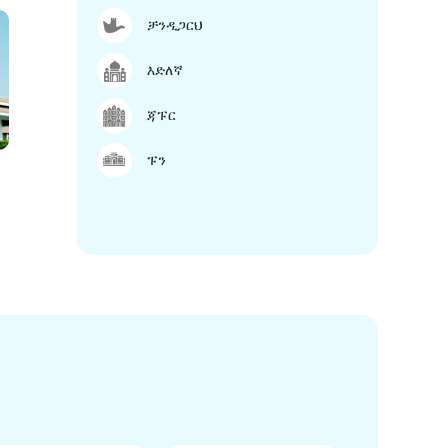
ቻንዲጋርህ
እድለኛ
ጃፑር
ፑን