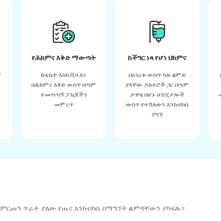
የሕክምና እቅድ ማውጣት
ከችግር ነጻ የሆነ ህክምና
ና
ከቲኬት እስከ ቪዛ እና
በአገሪቱ ውስጥ ካሉ ልምድ
በሕክምና እቅድ ውስጥ በጣም
ያላቸው ዶክተሮች ጋር በጣም
ተመጣጣኝ ፓኬጆችን
ታዋቂ በሆኑ ሆስፒታሎች
መምረጥ
ውስጥ የተሻለውን እንክብካቤ
ያግኙ
 ምርጡን ጥራት ያለው የጤና እንክብካቤ በማግኘት ልምዳቸውን ያካፍሉ።