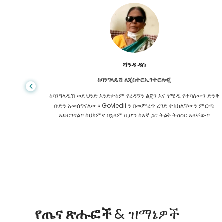
ሻንዳ ዳስ
ከባንግላዴሽ ለጂስትሮኢንትሮሎጂ
 ዋጋ የጤና
ከባንግላዲሽ ወደ ህንድ እንድታከም የረዳኝን ልጄን እና ጎሜዲ የተባለውን ድንቅ
ዩኬ ውስጥ
ቡድን አመሰግናለው። GoMedii ን በመምረጥ ረገድ ትክክለኛውን ምርጫ
 የማያቋርጥ
አድርገናል። ከህክምና በኋላም ቢሆን ከእኛ ጋር ትልቅ ትስስር አላቸው።
የጤና ጽሑፎች
& ዝማኔዎች