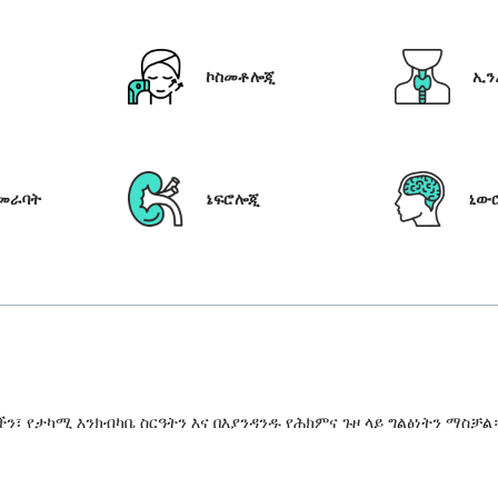
ኮስመቶሎጂ
ኢን
የመራባት
ኔፍሮሎጂ
ኒው
 የታካሚ እንክብካቤ ስርዓትን እና በእያንዳንዱ የሕክምና ጉዞ ላይ ግልፅነትን ማስቻል