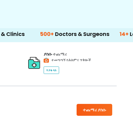
500+
Doctors & Surgeons
14+
Language 
ያስሱ
ተጨማሪ
ተመጣጣኝ የሕክምና ጥቅሎች
ጥያቄ ላክ
ተጨማሪ ያስሱ