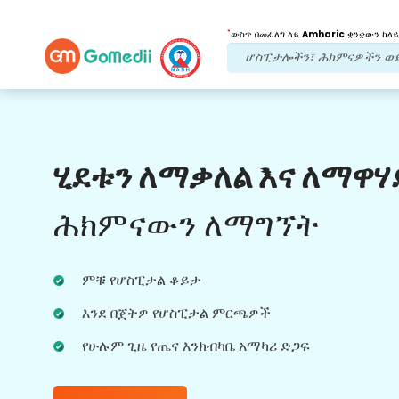
*
ውስጥ በመፈለግ ላይ
Amharic
ቋንቋውን ከላይ
የእኛ ጥቅሞች
ሂደቱን ለማቃለል እና ለማዋሃ
የድህረ ህክምና
ክትትል
የሚደረግበት እንክብካቤ
ሕክምናውን ለማግኘት
ችግሮቻችሁን በማንኛውም ጊዜ ለመፍታት ከቡድናችን
ጋር 24x7 የህክምና እና የታካሚ ድጋፍ ያግኙ።
ምቹ የሆስፒታል ቆይታ
በሕክምና ፍላጎቶችዎ ላይ መደበኛ ዝመናዎች።
እንደ በጀትዎ የሆስፒታል ምርጫዎች
የሁሉም ጊዜ የጤና እንክብካቤ አማካሪ ድጋፍ