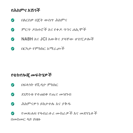
የሕክምና እሽጎች
በእርስዎ በጀት ውስጥ ሕክምና
ምርጥ ዶክተሮች እና የቀዶ ጥገና ሐኪሞች
NABH እና JCI እውቅና ያላቸው ሆስፒታሎች
በርካታ የምክክር አማራጮች
የቴክኖሎጂ መፍትሄዎች
በፍላጎት የቪዲዮ ምክክር
ደህንነቱ የተጠበቀ የጤና መዝገብ
ሕክምናዎን ይከታተሉ እና ያቅዱ
የመጽሐፍ የላብራቶሪ ሙከራዎች እና መድሃኒቶች
በመስመር ላይ ይዘዙ