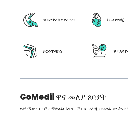
የባሪያትሪክ ቀዶ ጥገና
ካርዲዮሎጂ
ኦርቶፔዲክስ
IVF እና 
GoMedii
ዋና መለያ ጸባያት
የታካሚውን ህክምና ማቃለል፣ እንዲሁም በቴክኖሎጂ የተደገፈ መፍትሄዎችን፣