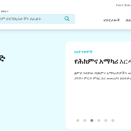
የጤና ጽ
 ቀይር።
ሆስፒታሎች
ሕ
የእኛ ጥቅሞች
ድ
የሕክምና አማካሪ
እር
ልምድ ካላቸው የህክምና አማካሪዎቻችን መ
ያግኙ። ምርጥ ምክር እና መመሪያን ይሰጥዎ