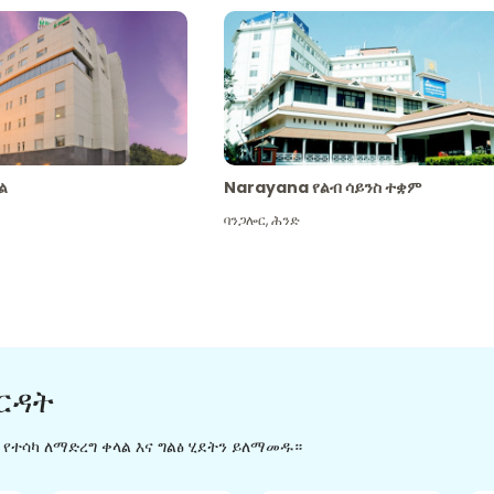
ል
Narayana የልብ ሳይንስ ተቋም
ባንጋሎር
,
ሕንድ
ርዳት
ን የተሳካ ለማድረግ ቀላል እና ግልፅ ሂደትን ይለማመዱ።