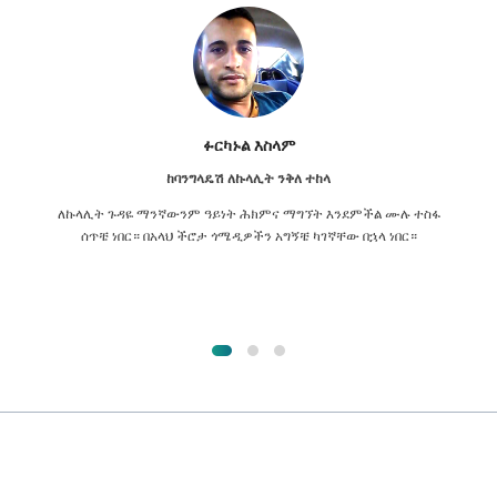
ፉርካኑል እስላም
ከባንግላዴሽ ለኩላሊት ንቅለ ተከላ
ለኩላሊት ጉዳዬ ማንኛውንም ዓይነት ሕክምና ማግኘት እንደምችል ሙሉ ተስፋ
ሰጥቼ ነበር። በአላህ ችሮታ ጎሜዲዎችን አግኝቼ ካገኛቸው በኋላ ነበር።