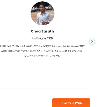
Chea Sarath
ከካምቦዲያ ለ CKD
CKD የዕድሜ ልክ ሁኔታ እየባሰ ይሄዳል። ለረጅም ጊዜ ተሠቃየሁ እና በመጨረሻም
መቼም ህይ
GoMedii እና በካምቦዲያ ውስጥ ካሉት አጋራቸው አንዱ ጤንነቴን የሚይዝበት
ስመረመር ፣
ጊዜ እንደሆነ እንድገነዘብ ረድቶኛል።
እንዳለብኝ
ተጨማሪ ያስሱ