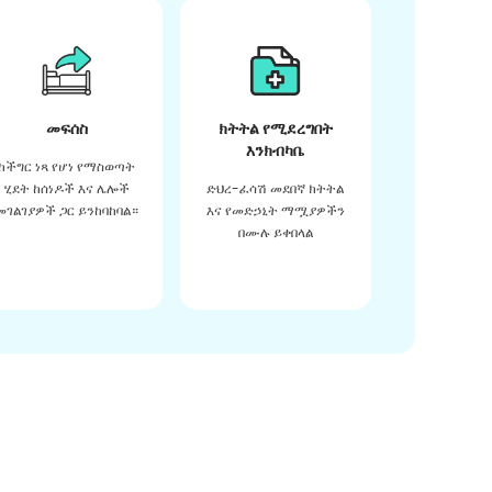
መፍሰስ
ክትትል የሚደረግበት
እንክብካቤ
ከችግር ነጻ የሆነ የማስወጣት
ሂደት ከሰነዶች እና ሌሎች
ድህረ-ፈሳሽ መደበኛ ክትትል
መገልገያዎች ጋር ይንከባከባል።
እና የመድኃኒት ማሟያዎችን
በሙሉ ይቀበላል