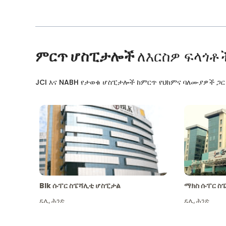
ምርጥ ሆስፒታሎች
ለእርስዎ ፍላጎቶ
JCI እና NABH የታወቁ ሆስፒታሎች ከምርጥ የህክምና ባለሙያዎች ጋ
Blk ሱፐር ስፔሻሊቲ ሆስፒታል
ማክስ ሱፐር ስ
ዴሊ
,
ሕንድ
ዴሊ
,
ሕንድ