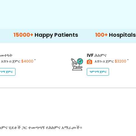
00+
Happy Patients
100+
Hospitals & Clinics
መተካት
IVF
ሕክምና
*
*
እሽጉ በ ጀምር
$4000
እሽጉ በ ጀምር
$3200
ገማ ጀምር
ግምገማ ጀምር
ሕክምና ሂደቶች ጋር ተመጣጣኝ የሕክምና አማራጮች።