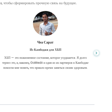
, чтобы сформировать прочную связь на будущее.
Чеа Сарат
Из Камбоджи для ХБП
ХБП — это пожизненное состояние, которое ухудшается. Я долго
Нико
терпел это, и, наконец, GoMedii и один из их партнеров в Камбодже
диагност
помогли мне понять, что пришло время заняться своим здоровьем.
были 