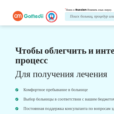
*
Поиск в
Russian
Изменить язык сверху.
Чтобы облегчить и инт
Наши преимущества
процесс
Лечение после
последующий уход
Для получения лечения
Получите круглосуточную медицинскую
поддержку и поддержку пациентов, а наша
команда всегда решит ваши проблемы.
Комфортное пребывание в больнице
Регулярные обновления о ваших потребностях в
лечении.
Выбор больницы в соответствии с вашим бюджето
Постоянная поддержка консультанта по вопросам 