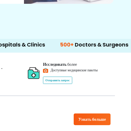
Clinics
500+
Doctors & Surgeons
14+
Lan
Исследовать
более
*
0
Доступные медицинские пакеты
Отправить запрос
Узнать больше