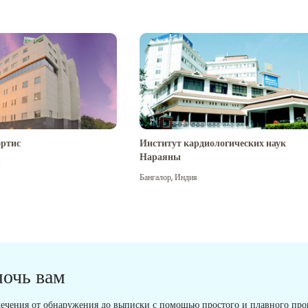
ртис
Институт кардиологических наук
Нараяны
я
Бангалор
,
Индия
мочь вам
ечения от обнаружения до выписки с помощью простого и плавного проц