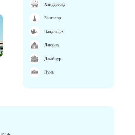
Хайдарабад
Бангалор
Чандигарх
Лакхнау
Джайпур
Пуна
есса.