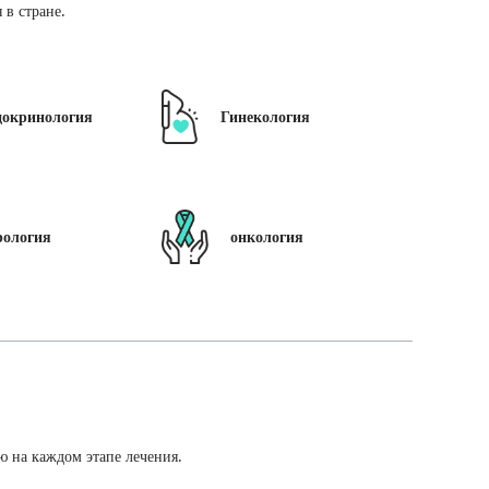
в стране.
докринология
Гинекология
рология
онкология
ю на каждом этапе лечения.