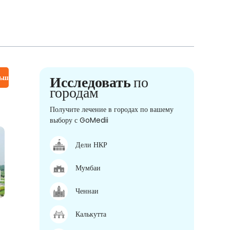
льше
Исследовать
по
городам
Получите лечение в городах по вашему
выбору с GoMedii
Дели НКР
Мумбаи
Ченнаи
Калькутта