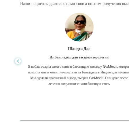
Наши пациенты делятся с нами своим опытом получения высо
Шандха Дас
Из Бангладеш для гастроэнтерологии
е того,
Я поблагодарил своего сына и блестящую команду GoMedii, которы
игде, даже
помогли мне в моем путешествии из Бангладеш в Индию для лечения
оровел
Мы сделали правильный выбор, выбрав GoMedii. Они даже после
 Большое
лечения сохраняют с нами большую связь