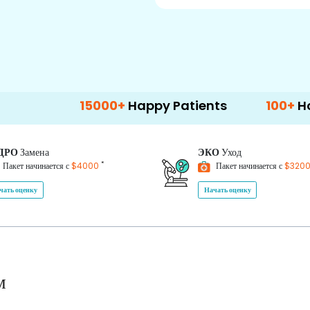
15000+
Happy Patients
100+
Hospitals & 
ДРО
Замена
ЭКО
Уход
*
Пакет начинается с
$4000
Пакет начинается с
$320
чать оценку
Начать оценку
м