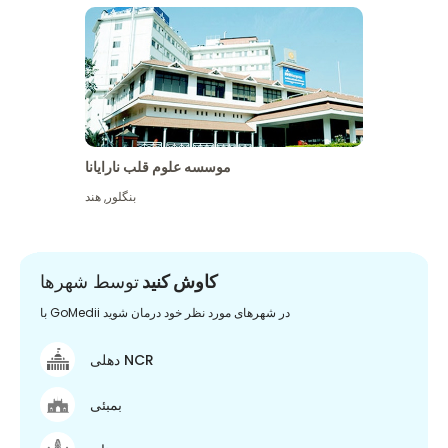
موسسه علوم قلب نارایانا
بنگلور
,
هند
کاوش کنید
توسط شهرها
با GoMedii در شهرهای مورد نظر خود درمان شوید
دهلی NCR
بمبئی