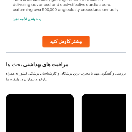
delivering advanced and cost-effective cardiac care,
performing over 500,000 angioplasty procedures annually
with a success rate exceeding 90%. Patients across the
به خواندن ادامه دهید
globe are searching for treatments like angioplasty and
stent placement in Indian hospitals, owing to the
combination of high-quality care and affordability.
Studies, such as one published
بیشتر کاوش کنید
Continue Reading
مراقبت های بهداشتی
بحث ها
بررسی و گفتگوی مهم با مجرب ترین پزشکان و کارشناسان پزشکی کشور به همراه
بازخورد بیماران در پلتفرم ما.