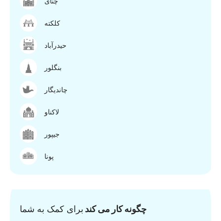
چنای
کلکته
حیدرآباد
بنگلور
چاندیگار
لاکناو
جیپور
پونا
چگونه کار می کند
برای کمک به شما