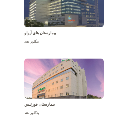
بیمارستان های آپولو
بنگلور
,
هند
بیشتر ببینید
بیمارستان فورتیس
بنگلور
,
هند