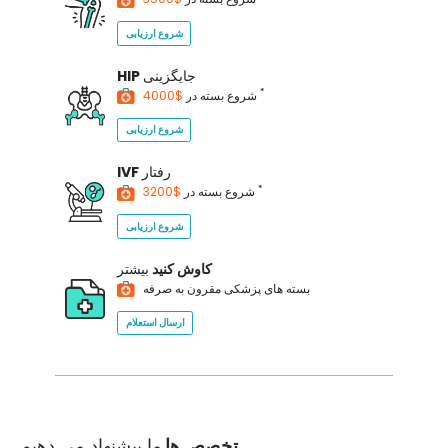
شروع ارزیابی
جایگزینی
HIP
*
$4000
شروع بسته در
شروع ارزیابی
رفتار
IVF
*
$3200
شروع بسته در
شروع ارزیابی
کاوش کنید
بیشتر
بسته های پزشکی مقرون به صرفه
ارسال استعلام
تخصص ها
ما پیشنهاد می دهیم