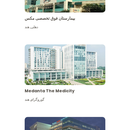
بیمارستان فوق تخصصی مکس
دهلی
,
هند
Medanta The Medicity
گوروگرام
,
هند