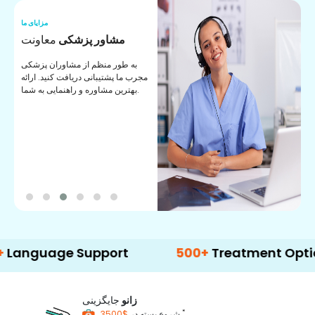
ما
مزایای ما
ا
مشاور پزشکی
معاونت
ن
به طور منظم از مشاوران پزشکی
ان
مجرب ما پشتیبانی دریافت کنید. ارائه
ی
بهترین مشاوره و راهنمایی به شما.
age Support
500+
Treatment Options
زانو
جایگزینی
*
$3500
شروع بسته در