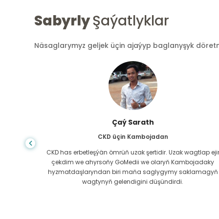
Sabyrly
Şaýatlyklar
Näsaglarymyz geljek üçin ajaýyp baglanyşyk döretmek
Arif Hafiz
Bagyr sirrozy üçin Bangladeşden
lap ejir
Durmuşyň nädogry öwrüm edendigini hiç wagt
jadaky
bilmeýärsiň, maňa Bagyr sirrozy diagnozy goýlanda,
lamagyň
meniň gidip biljek ýerim ýokdy. Maliýe serişdelerim azdy w
näme etjegimi bilmedim. Bangladeşdäki GoMedii-iň
hyzmatdaşy ny bilen habarlaşdym.