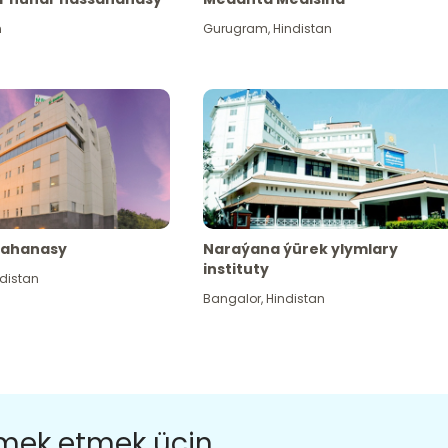
n
Gurugram
,
Hindistan
sahanasy
Naraýana ýürek ylymlary
instituty
distan
Bangalor
,
Hindistan
ömek etmek üçin