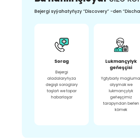
Bejergi syýahatyňyzy “Discovery” -den “Dischar
Sorag
Lukmançylyk
geňeşçisi
Bejergi
aladalaryňyza
Ygtybarly magluma
degişli soraglary
alyşmak we
taşlaň we topar
lukmançylyk
habarlaşar
geňeşçimiz
tarapyndan berlen
kömek