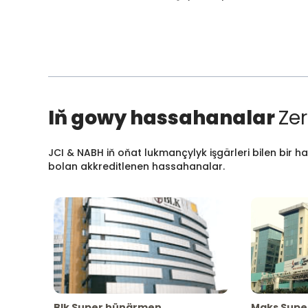
Iň gowy hassahanalar
Zer
JCI & NABH iň oňat lukmançylyk işgärleri bilen bir h
bolan akkreditlenen hassahanalar.
Blk Super hünärmen
Maks Supe