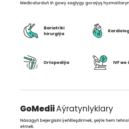
Medicalurduň iň gowy saglygy goraýyş hyzmatlarynd
Bariatriki
Kardiolo
hirurgiýa
Ortopediýa
IVF we 
GoMedii
Aýratynlyklary
Näsagyň bejergisini ýeňilleşdirmek, şeýle hem tehn
etmek.