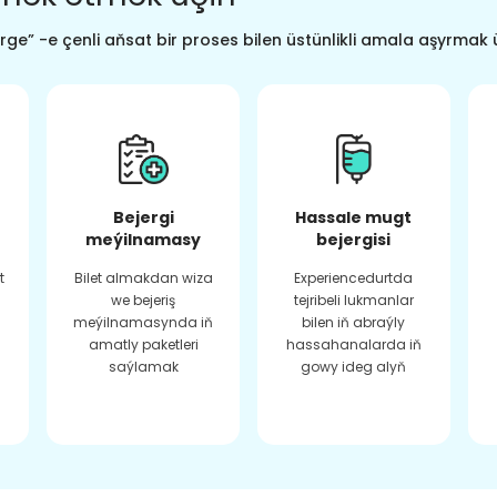
ge” -e çenli aňsat bir proses bilen üstünlikli amala aşyrmak 
Bejergi
Hassale mugt
meýilnamasy
bejergisi
t
Bilet almakdan wiza
Experiencedurtda
we bejeriş
tejribeli lukmanlar
meýilnamasynda iň
bilen iň abraýly
amatly paketleri
hassahanalarda iň
saýlamak
gowy ideg alyň