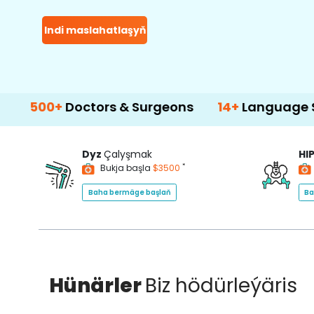
Indi maslahatlaşyň
+
Doctors & Surgeons
14+
Language Support
Dyz
Çalyşmak
HI
*
Bukja başla
$3500
Baha bermäge başlaň
Ba
Hünärler
Biz hödürleýäris