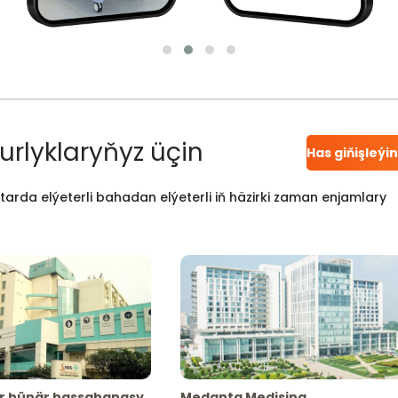
urlyklaryňyz üçin
Has giňişleýi
atarda elýeterli bahadan elýeterli iň häzirki zaman enjamlary
r hünär hassahanasy
Medanta Medisina