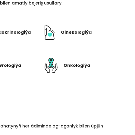
len amatly bejeriş usullary.
dokrinologiýa
Ginekologiýa
rologiýa
Onkologiýa
yýahatynyň her ädiminde aç-açanlyk bilen üpjün