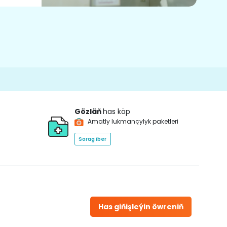
Gözläň
has köp
Amatly lukmançylyk paketleri
Sorag iber
Has giňişleýin öwreniň