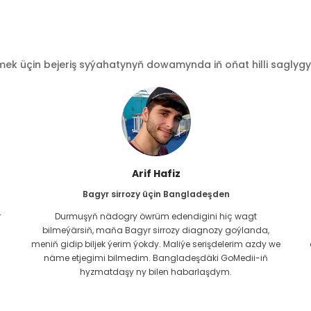
 üçin bejeriş syýahatynyň dowamynda iň oňat hilli saglygy go
Işrat Jahan
Kardiologiýa üçin Bangladeşden
GoMedii bilen paýlaşylan baglanyşyk köne. Iki ýyl töweregi
öň karidiak meseläm üçin olar bilen habarlaşdym. Şeýle-
e
de bolsa, topar hemişe yzygiderli kömek edip gelýär! Maks-
da yzygiderli barlaglarymy geçirmek üçin köplenç
wagtal-wagtal olar bilen habarlaşýaryn, Allanyň toparyny
gowy ýagdaýda saklar diýip umyt edýärin.