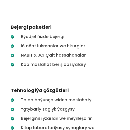
Bejergi paketleri
Býudjetiňizde bejergi
Iň oňat lukmanlar we hirurglar
NABH & JCI Çalt hassahanalar
Köp maslahat beriş opsiýalary
Tehnologiýa çözgütleri
Talap boýunça wideo maslahaty
Ygtybarly saglyk ýazgysy
Bejergiňizi yzarlaň we meýilleşdiriň
Kitap laboratoriýasy synaglary we