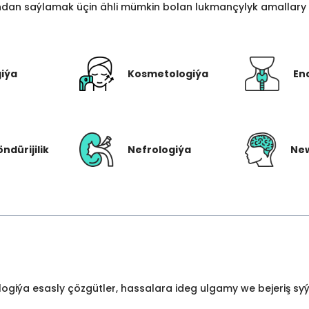
an saýlamak üçin ähli mümkin bolan lukmançylyk amallary bi
giýa
Kosmetologiýa
En
öndürijilik
Nefrologiýa
New
ologiýa esasly çözgütler, hassalara ideg ulgamy we bejeriş s