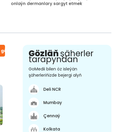
onlaýn dermanlary sargyt etmek
n gör
Gözläň
şäherler
tarapyndan
GoMedii bilen öz isleýän
şäherleriňizde bejergi alyň
Deli NCR
Mumbay
Çennaý
Kolkata