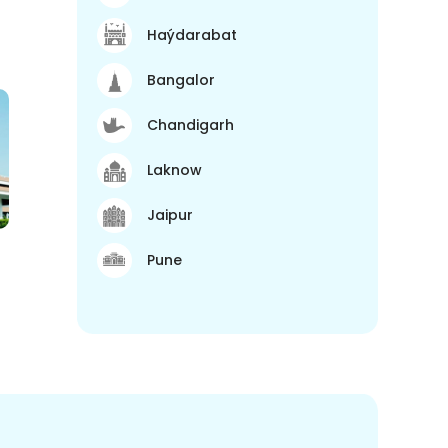
Haýdarabat
Bangalor
Chandigarh
Laknow
Jaipur
Pune