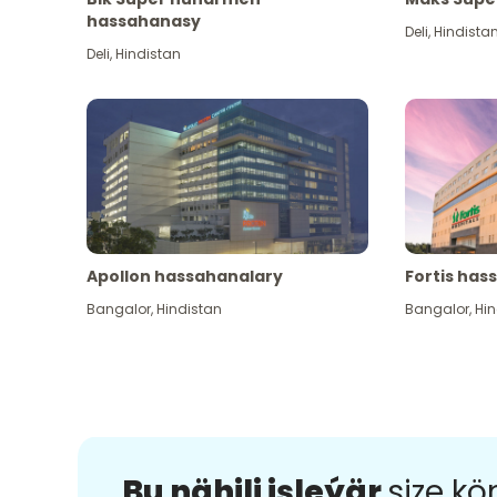
hassahanasy
Deli
,
Hindista
Deli
,
Hindistan
Apollon hassahanalary
Fortis has
Bangalor
,
Hindistan
Bangalor
,
Hin
Bu nähili işleýär
size k