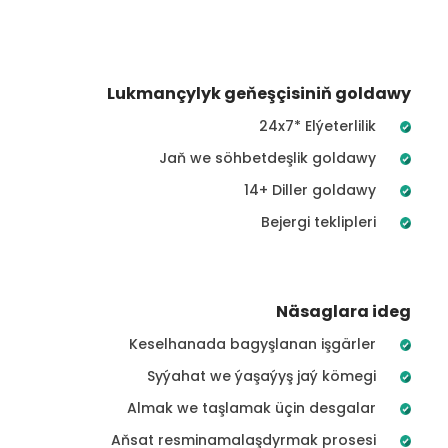
Lukmançylyk geňeşçisiniň goldawy
24x7* Elýeterlilik
Jaň we söhbetdeşlik goldawy
14+ Diller goldawy
Bejergi teklipleri
Näsaglara ideg
Keselhanada bagyşlanan işgärler
Syýahat we ýaşaýyş jaý kömegi
Almak we taşlamak üçin desgalar
Aňsat resminamalaşdyrmak prosesi