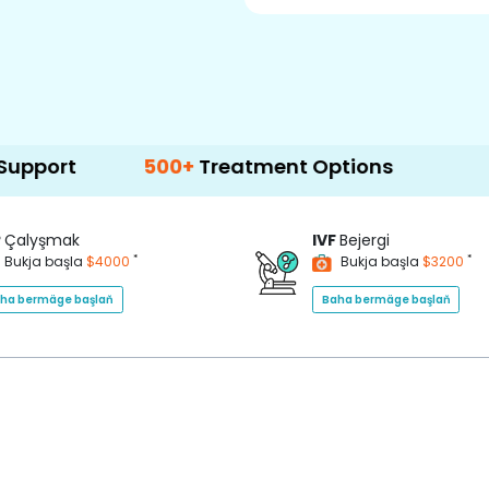
500+
Treatment Options
P
Çalyşmak
IVF
Bejergi
*
*
Bukja başla
$4000
Bukja başla
$3200
ha bermäge başlaň
Baha bermäge başlaň