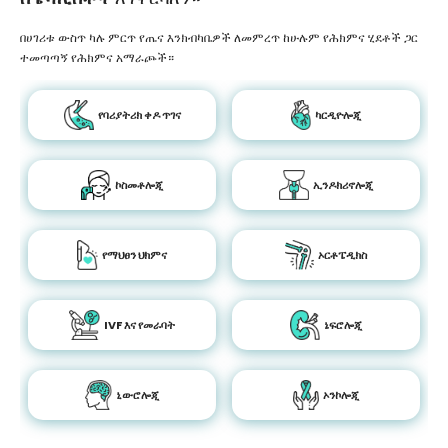
በሀገሪቱ ውስጥ ካሉ ምርጥ የጤና እንክብካቤዎች ለመምረጥ ከሁሉም የሕክምና ሂደቶች ጋር
ተመጣጣኝ የሕክምና አማራጮች።
የባሪያትሪክ ቀዶ ጥገና
ካርዲዮሎጂ
ኮስመቶሎጂ
ኢንዶክሪኖሎጂ
የማህፀን ህክምና
ኦርቶፔዲክስ
IVF እና የመራባት
ኔፍሮሎጂ
ኒውሮሎጂ
ኦንኮሎጂ