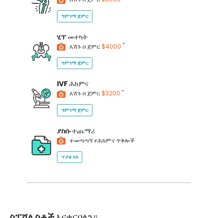
ግምገማ ጀምር
ሂፕ
መተካት
*
እሽጉ በ ጀምር
$4000
ግምገማ ጀምር
IVF
ሕክምና
*
እሽጉ በ ጀምር
$3200
ግምገማ ጀምር
ያስሱ
ተጨማሪ
ተመጣጣኝ የሕክምና ጥቅሎች
ጥያቄ ላክ
ስፔሻሊስቶች
እናቀርባለን።