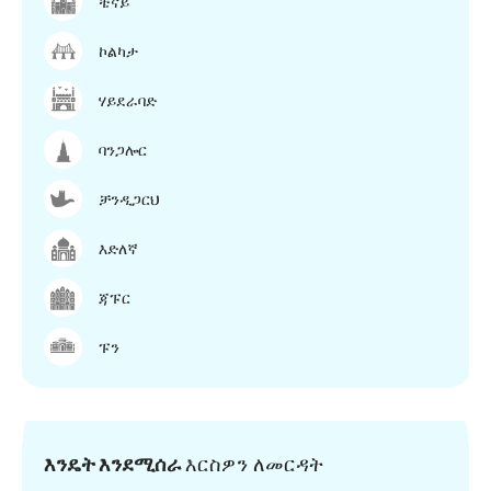
ቼናይ
ኮልካታ
ሃይደራባድ
ባንጋሎር
ቻንዲጋርህ
እድለኛ
ጃፑር
ፑን
እንዴት እንደሚሰራ
እርስዎን ለመርዳት