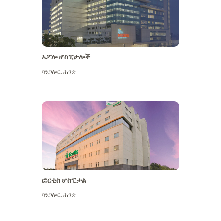
አፖሎ ሆስፒታሎች
ባንጋሎር
,
ሕንድ
ተጨማሪ ይመልከቱ
ፎርቲስ ሆስፒታል
ባንጋሎር
,
ሕንድ