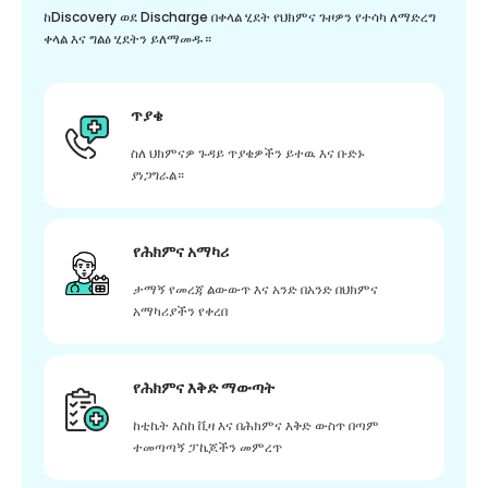
ከDiscovery ወደ Discharge በቀላል ሂደት የህክምና ጉዞዎን የተሳካ ለማድረግ
ቀላል እና ግልፅ ሂደትን ይለማመዱ።
ጥያቄ
ስለ ህክምናዎ ጉዳይ ጥያቄዎችን ይተዉ እና ቡድኑ
ያነጋግራል።
የሕክምና አማካሪ
ታማኝ የመረጃ ልውውጥ እና አንድ በአንድ በህክምና
አማካሪያችን የቀረበ
የሕክምና እቅድ ማውጣት
ከቲኬት እስከ ቪዛ እና በሕክምና እቅድ ውስጥ በጣም
ተመጣጣኝ ፓኬጆችን መምረጥ