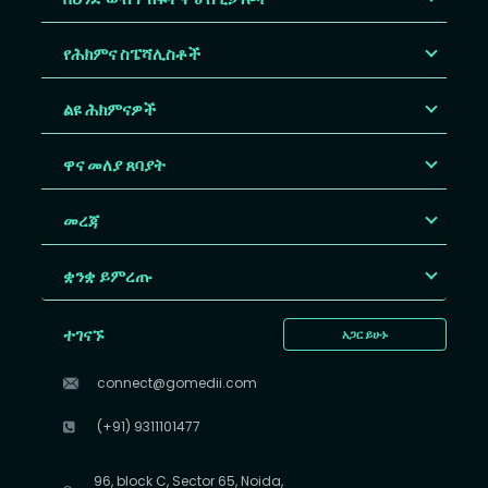
የሕክምና ስፔሻሊስቶች
ልዩ ሕክምናዎች
ዋና መለያ ጸባያት
መረጃ
ቋንቋ ይምረጡ
ተገናኙ
አጋር ይሁኑ
connect@gomedii.com
(+91) 9311101477
96, block C, Sector 65, Noida,