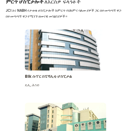
ምርጥ ሆስፒታሎች
ለእርስዎ ፍላጎቶች
JCI እና NABH የታወቁ ሆስፒታሎች ከምርጥ የህክምና ባለሙያዎች ጋር በተመጣጣኝ ዋጋ
በተመጣጣኝ ዋጋ የሚገኙ ዘመናዊ መገልገያዎች።
Blk ሱፐር ስፔሻሊቲ ሆስፒታል
ዴሊ
,
ሕንድ