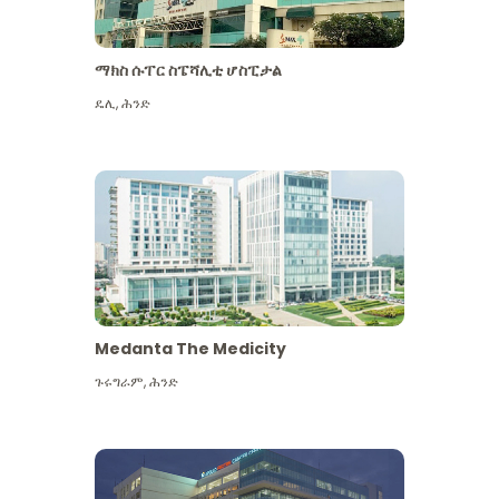
ማክስ ሱፐር ስፔሻሊቲ ሆስፒታል
ዴሊ
,
ሕንድ
Medanta The Medicity
ጉሩግራም
,
ሕንድ