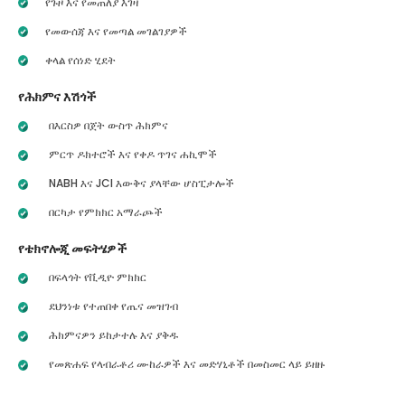
የጉዞ እና የመጠለያ እገዛ
የመውሰጃ እና የመጣል መገልገያዎች
ቀላል የሰነድ ሂደት
የሕክምና እሽጎች
በእርስዎ በጀት ውስጥ ሕክምና
ምርጥ ዶክተሮች እና የቀዶ ጥገና ሐኪሞች
NABH እና JCI እውቅና ያላቸው ሆስፒታሎች
በርካታ የምክክር አማራጮች
የቴክኖሎጂ መፍትሄዎች
በፍላጎት የቪዲዮ ምክክር
ደህንነቱ የተጠበቀ የጤና መዝገብ
ሕክምናዎን ይከታተሉ እና ያቅዱ
የመጽሐፍ የላብራቶሪ ሙከራዎች እና መድሃኒቶች በመስመር ላይ ይዘዙ