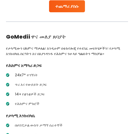
ተጨማሪ ያስሱ
GoMedii
ዋና መለያ ጸባያት
የታካሚውን ህክምና ማቃለል፣ እንዲሁም በቴክኖሎጂ የተደገፈ መፍትሄዎችን፣ የታካሚ
እንክብካቤ ስርዓትን እና በእያንዳንዱ የሕክምና ጉዞ ላይ ግልፅነትን ማስቻል።
የሕክምና አማካሪ ድጋፍ
24x7* ተገኝነት
ጥሪ እና የውይይት ድጋፍ
14+ የቋንቋዎች ድጋፍ
የሕክምና ምክሮች
የታካሚ እንክብካቤ
በሆስፒታል ውስጥ ታማኝ ሰራተኞች