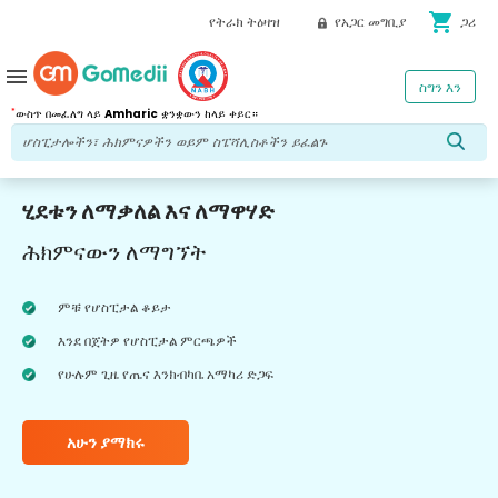
shopping_cart
የትራክ ትዕዛዝ
የአጋር መግቢያ
ጋሪ
menu
ስግን እን
*
ውስጥ በመፈለግ ላይ
Amharic
ቋንቋውን ከላይ ቀይር።
ሂደቱን ለማቃለል እና ለማዋሃድ
ሕክምናውን ለማግኘት
ምቹ የሆስፒታል ቆይታ
እንደ በጀትዎ የሆስፒታል ምርጫዎች
የሁሉም ጊዜ የጤና እንክብካቤ አማካሪ ድጋፍ
አሁን ያማክሩ