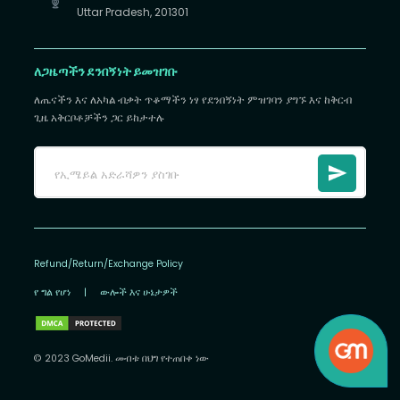
Uttar Pradesh, 201301
ለጋዜጣችን ደንበኝነት ይመዝገቡ
ለጤናችን እና ለአካል ብቃት ጥቆማችን ነፃ የደንበኝነት ምዝገባን ያግኙ እና ከቅርብ
ጊዜ አቅርቦቶቻችን ጋር ይከታተሉ
Refund/Return/Exchange Policy
የ ግል የሆነ
|
ውሎች እና ሁኔታዎች
© 2023 GoMedii. መብቱ በህግ የተጠበቀ ነው