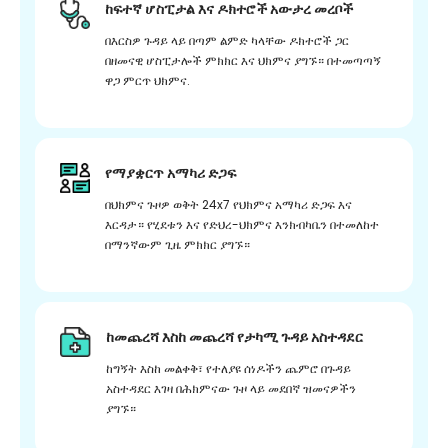
ከፍተኛ ሆስፒታል እና ዶክተሮች አውታረ መረቦች
በእርስዎ ጉዳይ ላይ በጣም ልምድ ካላቸው ዶክተሮች ጋር
በዘመናዊ ሆስፒታሎች ምክክር እና ህክምና ያግኙ። በተመጣጣኝ
ዋጋ ምርጥ ህክምና.
የማያቋርጥ አማካሪ ድጋፍ
በህክምና ጉዞዎ ወቅት 24x7 የህክምና አማካሪ ድጋፍ እና
እርዳታ። የሂደቱን እና የድህረ-ህክምና እንክብካቤን በተመለከተ
በማንኛውም ጊዜ ምክክር ያግኙ።
ከመጨረሻ እስከ መጨረሻ የታካሚ ጉዳይ አስተዳደር
ከግኝት እስከ መልቀቅ፣ የተለያዩ ሰነዶችን ጨምሮ በጉዳይ
አስተዳደር እገዛ በሕክምናው ጉዞ ላይ መደበኛ ዝመናዎችን
ያግኙ።