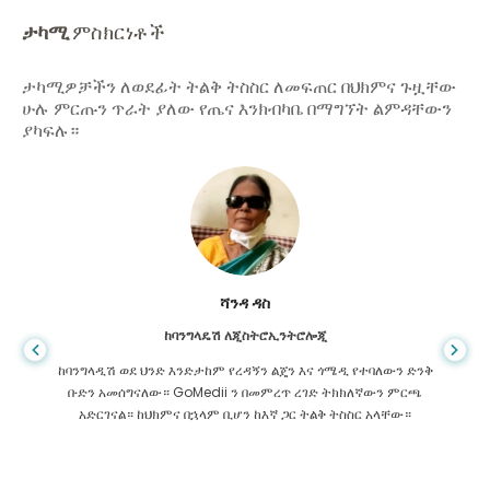
ታካሚ
ምስክርነቶች
ታካሚዎቻችን ለወደፊት ትልቅ ትስስር ለመፍጠር በህክምና ጉዟቸው
ሁሉ ምርጡን ጥራት ያለው የጤና እንክብካቤ በማግኘት ልምዳቸውን
ያካፍሉ።
ሻንዳ ዳስ
ከባንግላዴሽ ለጂስትሮኢንትሮሎጂ
ከባንግላዲሽ ወደ ህንድ እንድታከም የረዳኝን ልጄን እና ጎሜዲ የተባለውን ድንቅ
ቡድን አመሰግናለው። GoMedii ን በመምረጥ ረገድ ትክክለኛውን ምርጫ
አድርገናል። ከህክምና በኋላም ቢሆን ከእኛ ጋር ትልቅ ትስስር አላቸው።