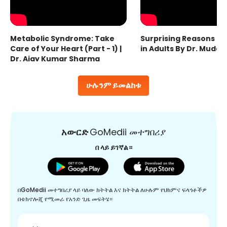
Metabolic Syndrome: Take
Surprising Reasons fo
Care of Your Heart (Part - 1) |
in Adults By Dr. Mudas
Dr. Ajay Kumar Sharma
ሁሉንም ይመልከቱ
አውርድ
GoMedii መተግበሪያ
በ ላይ ይገኛል።
በGoMedii መተግበሪያ ላይ ባለው ክትትል እና ክትትል ለሁሉም የህክምና ፍላጎቶችዎ
በቴክኖሎጂ የሚመራ የአንድ ጊዜ መፍትሄ።