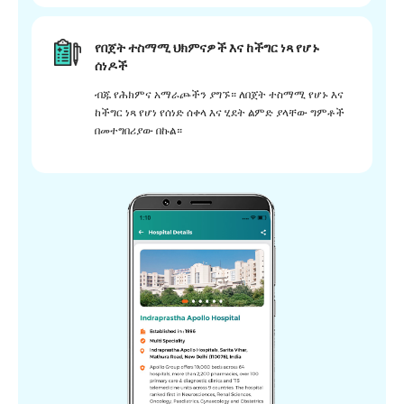
የበጀት ተስማሚ ህክምናዎች እና ከችግር ነጻ የሆኑ
ሰነዶች
ብጁ የሕክምና አማራጮችን ያግኙ። ለበጀት ተስማሚ የሆኑ እና
ከችግር ነጻ የሆነ የሰነድ ሰቀላ እና ሂደት ልምድ ያላቸው ግምቶች
በመተግበሪያው በኩል።