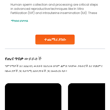
Human sperm collection and processing are critical steps
in advanced reproductive techniques like In Vitro
Fertilization (IVF) and intrauterine insemination (IUI). These
methods enable medical professionals to tackle fertility
ማንበብ ይቀጥሉ
challenges and help couples achieve their dream of
parenthood. Skilled technicians collect sperm using
specialized procedures to ensure optimal quality. Once
collected, they process the
ተጨማሪ ያስሱ
Continue Reading
የጤና ጥበቃ
ውይይቶች
ግምገማዎች እና አስፈላጊ ውይይት ከአገሪቱ በጣም ልምድ ካላቸው ዶክተሮች እና የህክምና
ባለሙያዎች ጋር ከታካሚ አስተያየቶች ጋር በመድረክ ላይ።