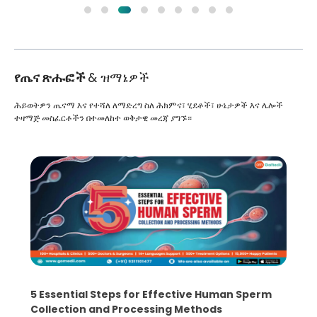
የጤና ጽሑፎች
& ዝማኔዎች
ሕይወትዎን ጤናማ እና የተሻለ ለማድረግ ስለ ሕክምና፣ ሂደቶች፣ ሁኔታዎች እና ሌሎች
ተዛማጅ መስፈርቶችን በተመለከተ ወቅታዊ መረጃ ያግኙ።
5 Essential Steps for Effective Human Sperm
Collection and Processing Methods