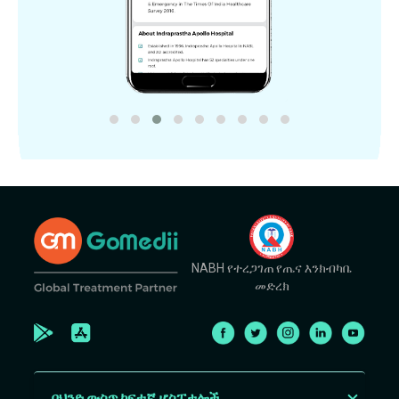
NABH የተረጋገጠ የጤና እንክብካቤ
መድረክ
በህንድ ውስጥ ከፍተኛ ሆስፒታሎች