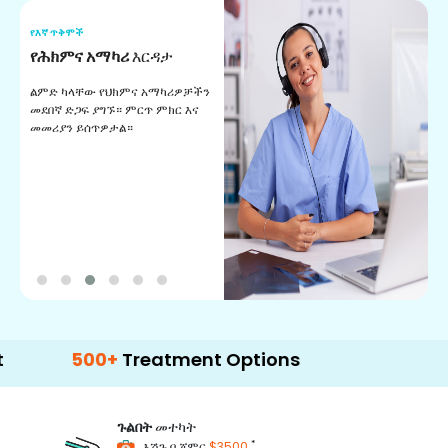
የእኛ ጥቅሞች
የ
የሕክምና አማካሪ
እርዳታ
የ
ልምድ ካላቸው የህክምና አማካሪዎቻችን
ለ
መደበኛ ድጋፍ ያግኙ። ምርጥ ምክር እና
ጊ
መመሪያን ይሰጥዎታል።
ል
በ
500+
Treatment Options
ጉልበት
መተካት
*
እሽጉ በ ጀምር
$3500