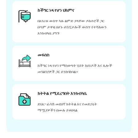
ከችግር ነጻ የሆነ ህክምና
በአገሪቱ ውስጥ ካሉ ልምድ ያላቸው ዶክተሮች ጋር
በጣም ታዋቂ በሆኑ ሆስፒታሎች ውስጥ የተሻለውን
እንክብካቤ ያግኙ
መፍሰስ
ከችግር ነጻ የሆነ የማስወጣት ሂደት ከሰነዶች እና ሌሎች
መገልገያዎች ጋር ይንከባከባል።
ክትትል የሚደረግበት እንክብካቤ
ድህረ-ፈሳሽ መደበኛ ክትትል እና የመድኃኒት
ማሟያዎችን በሙሉ ይቀበላል