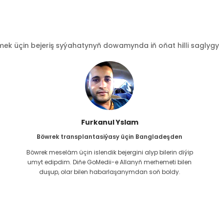
 üçin bejeriş syýahatynyň dowamynda iň oňat hilli saglygy go
Furkanul Yslam
Böwrek transplantasiýasy üçin Bangladeşden
Böwrek meseläm üçin islendik bejergini alyp bilerin diýip
g
umyt edipdim. Diňe GoMedii-e Allanyň merhemeti bilen
duşup, olar bilen habarlaşanymdan soň boldy.