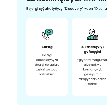
Bejergi syýahatyňyzy “Discovery” -den “Dischar
Sorag
Lukmançylyk
geňeşçisi
Bejergi
aladalaryňyza
Ygtybarly magluma
degişli soraglary
alyşmak we
taşlaň we topar
lukmançylyk
habarlaşar
geňeşçimiz
tarapyndan berlen
kömek