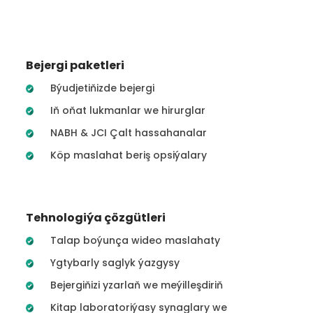
Bejergi paketleri
Býudjetiňizde bejergi
Iň oňat lukmanlar we hirurglar
NABH & JCI Çalt hassahanalar
Köp maslahat beriş opsiýalary
Tehnologiýa çözgütleri
Talap boýunça wideo maslahaty
Ygtybarly saglyk ýazgysy
Bejergiňizi yzarlaň we meýilleşdiriň
Kitap laboratoriýasy synaglary we