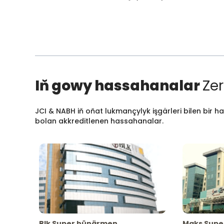
Iň gowy hassahanalar
Zer
JCI & NABH iň oňat lukmançylyk işgärleri bilen bir h
bolan akkreditlenen hassahanalar.
Blk Super hünärmen
Maks Supe