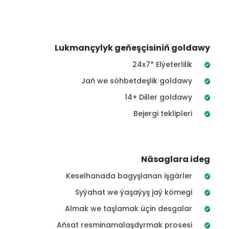
Lukmançylyk geňeşçisiniň goldawy
24x7* Elýeterlilik
Jaň we söhbetdeşlik goldawy
14+ Diller goldawy
Bejergi teklipleri
Näsaglara ideg
Keselhanada bagyşlanan işgärler
Syýahat we ýaşaýyş jaý kömegi
Almak we taşlamak üçin desgalar
Aňsat resminamalaşdyrmak prosesi