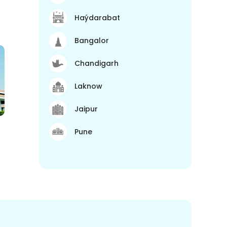
Haýdarabat
Bangalor
Chandigarh
Laknow
Jaipur
Pune