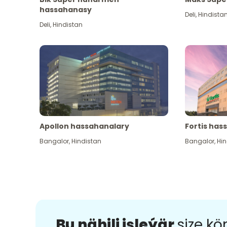
hassahanasy
Deli
,
Hindista
Deli
,
Hindistan
Apollon hassahanalary
Fortis has
Bangalor
,
Hindistan
Bangalor
,
Hin
Bu nähili işleýär
size k