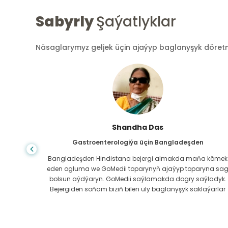
Sabyrly
Şaýatlyklar
Näsaglarymyz geljek üçin ajaýyp baglanyşyk döretmek
Shandha Das
Gastroenterologiýa üçin Bangladeşden
ndanam
Bangladeşden Hindistana bejergi almakda maňa kömek
ýerde,
eden ogluma we GoMedii toparynyň ajaýyp toparyna sa
az.
bolsun aýdýaryn. GoMedii saýlamakda dogry saýladyk.
erli
Bejergiden soňam biziň bilen uly baglanyşyk saklaýarlar
boluň!