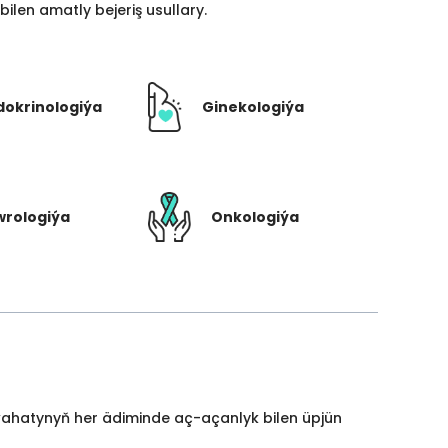
len amatly bejeriş usullary.
dokrinologiýa
Ginekologiýa
rologiýa
Onkologiýa
yýahatynyň her ädiminde aç-açanlyk bilen üpjün