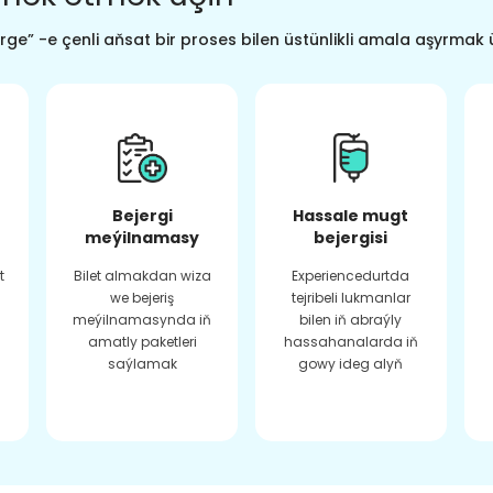
ge” -e çenli aňsat bir proses bilen üstünlikli amala aşyrmak 
Bejergi
Hassale mugt
meýilnamasy
bejergisi
t
Bilet almakdan wiza
Experiencedurtda
we bejeriş
tejribeli lukmanlar
meýilnamasynda iň
bilen iň abraýly
amatly paketleri
hassahanalarda iň
saýlamak
gowy ideg alyň