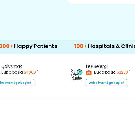
y Patients
100+
Hospitals & Clinics
5
P
Çalyşmak
IVF
Bejergi
*
*
Bukja başla
$4000
Bukja başla
$3200
ha bermäge başlaň
Baha bermäge başlaň