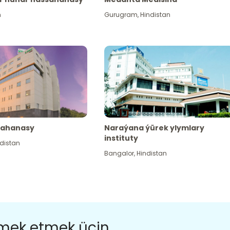
n
Gurugram
,
Hindistan
sahanasy
Naraýana ýürek ylymlary
instituty
distan
Bangalor
,
Hindistan
ömek etmek üçin