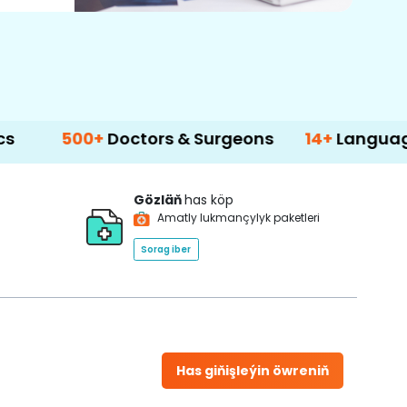
00+
Doctors & Surgeons
14+
Language Suppor
Gözläň
has köp
Amatly lukmançylyk paketleri
Sorag iber
Has giňişleýin öwreniň