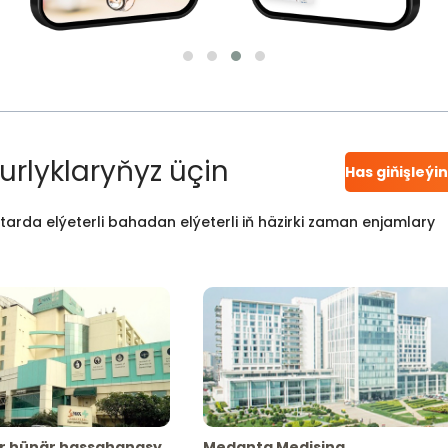
urlyklaryňyz üçin
Has giňişleýi
atarda elýeterli bahadan elýeterli iň häzirki zaman enjamlary
r hünär hassahanasy
Medanta Medisina