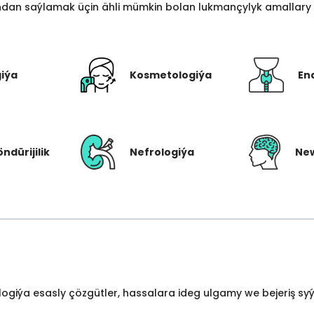
an saýlamak üçin ähli mümkin bolan lukmançylyk amallary bi
giýa
Kosmetologiýa
En
öndürijilik
Nefrologiýa
New
ologiýa esasly çözgütler, hassalara ideg ulgamy we bejeriş s