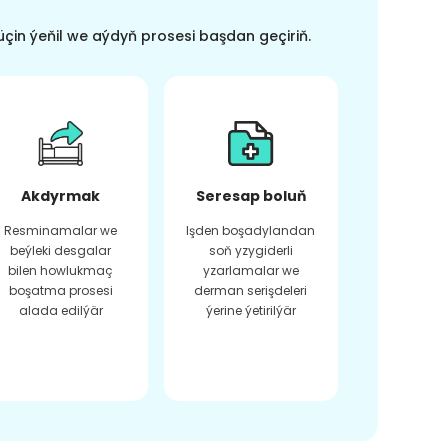
üçin ýeňil we aýdyň prosesi başdan geçiriň.
Akdyrmak
Seresap boluň
Resminamalar we
Işden boşadylandan
beýleki desgalar
soň yzygiderli
bilen howlukmaç
yzarlamalar we
boşatma prosesi
derman serişdeleri
alada edilýär
ýerine ýetirilýär