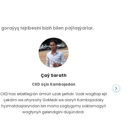
raýyş tejribesini biziň bilen paýlaşýarlar.
Çaý Sarath
CKD üçin Kambojadan
CKD has erbetleşýän ömrüň uzak şertidir. Uzak wagtlap ejir
Du
çekdim we ahyrsoňy GoMedii we olaryň Kambojadaky
bilm
hyzmatdaşlaryndan biri maňa saglygymy saklamagyň
meniň g
wagtynyň gelendigini düşündirdi.
näme