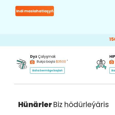
Indi maslahatlaşyň
15000+
Happ
Dyz
Çalyşmak
HI
*
Bukja başla
$3500
Baha bermäge başlaň
Ba
Hünärler
Biz hödürleýäris