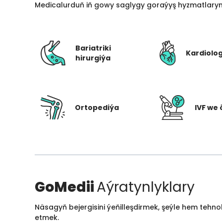
Medicalurduň iň gowy saglygy goraýyş hyzmatlarynd
Bariatriki
Kardiolo
hirurgiýa
Ortopediýa
IVF we 
GoMedii
Aýratynlyklary
Näsagyň bejergisini ýeňilleşdirmek, şeýle hem tehn
etmek.