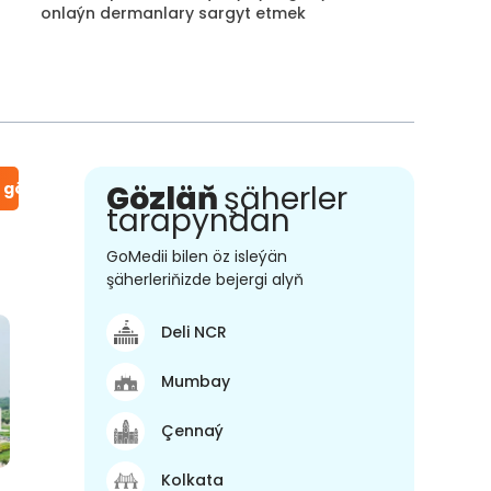
onlaýn dermanlary sargyt etmek
n gör
Gözläň
şäherler
tarapyndan
GoMedii bilen öz isleýän
şäherleriňizde bejergi alyň
Deli NCR
Mumbay
Çennaý
Kolkata