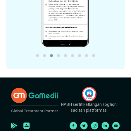
NABH sertifikatlangan sog'liqni
saqlash platformasi