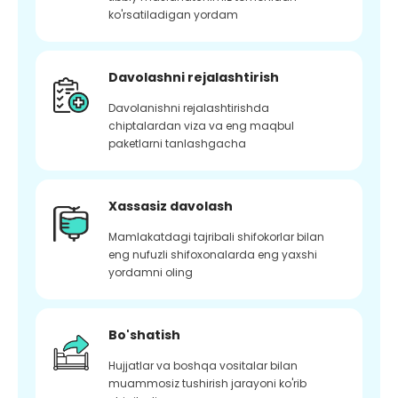
ko'rsatiladigan yordam
Davolashni rejalashtirish
Davolanishni rejalashtirishda
chiptalardan viza va eng maqbul
paketlarni tanlashgacha
Xassasiz davolash
Mamlakatdagi tajribali shifokorlar bilan
eng nufuzli shifoxonalarda eng yaxshi
yordamni oling
Bo'shatish
Hujjatlar va boshqa vositalar bilan
muammosiz tushirish jarayoni ko'rib