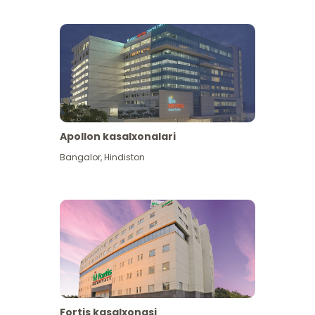
Apollon kasalxonalari
Koʻproq koʻrish
Bangalor
,
Hindiston
Fortis kasalxonasi