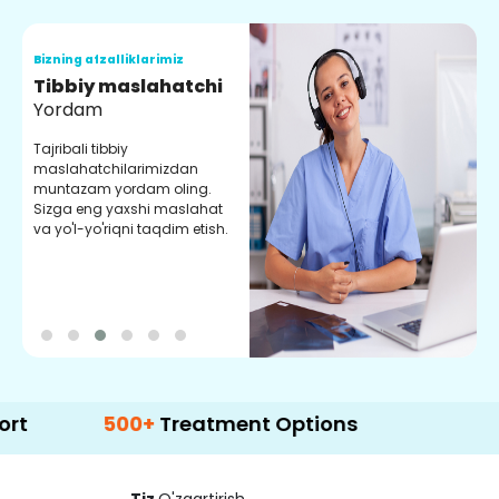
Bizning afzalliklarimiz
B
Tibbiy maslahatchi
O
Yordam
M
Tajribali tibbiy
S
maslahatchilarimizdan
y
muntazam yordam oling.
r
Sizga eng yaxshi maslahat
e
va yo'l-yo'riqni taqdim etish.
b
500+
Treatment Options