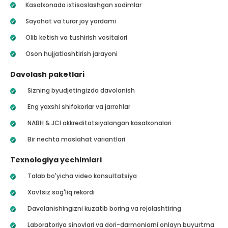
Kasalxonada ixtisoslashgan xodimlar
Sayohat va turar joy yordami
Olib ketish va tushirish vositalari
Oson hujjatlashtirish jarayoni
Davolash paketlari
Sizning byudjetingizda davolanish
Eng yaxshi shifokorlar va jarrohlar
NABH & JCI akkreditatsiyalangan kasalxonalari
Bir nechta maslahat variantlari
Texnologiya yechimlari
Talab bo'yicha video konsultatsiya
Xavfsiz sog'liq rekordi
Davolanishingizni kuzatib boring va rejalashtiring
Laboratoriya sinovlari va dori-darmonlarni onlayn buyurtma