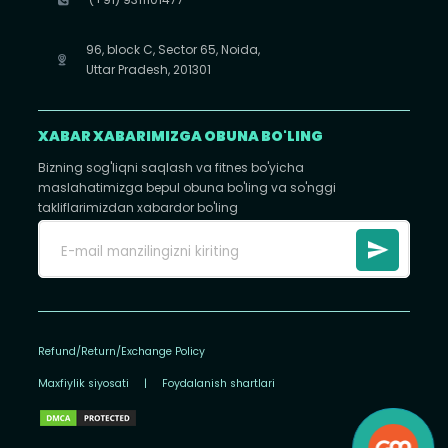
96, block C, Sector 65, Noida,
Uttar Pradesh, 201301
XABAR XABARIMIZGA OBUNA BO'LING
Bizning sog'liqni saqlash va fitnes bo'yicha
maslahatimizga bepul obuna bo'ling va so'nggi
takliflarimizdan xabardor bo'ling
Refund/Return/Exchange Policy
Maxfiylik siyosati
|
Foydalanish shartlari