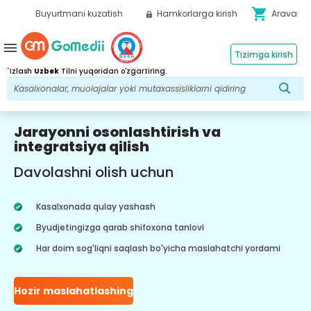
shopping_cart
Buyurtmani kuzatish
Hamkorlarga kirish
Arava
menu
Tizimga kirish
*
Izlash
Uzbek
Tilni yuqoridan o'zgartiring.
Jarayonni osonlashtirish va
integratsiya qilish
Davolashni olish uchun
Kasalxonada qulay yashash
Byudjetingizga qarab shifoxona tanlovi
Har doim sog'liqni saqlash bo'yicha maslahatchi yordami
Hozir maslahatlashing