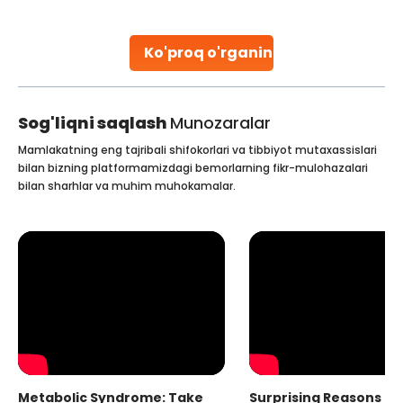
parenthood. Skilled technicians collect sperm using
specialized procedures to ensure optimal quality. Once
collected, they process the
Ko'proq o'rganing
Continue Reading
Sog'liqni saqlash
Munozaralar
Mamlakatning eng tajribali shifokorlari va tibbiyot mutaxassislari
bilan bizning platformamizdagi bemorlarning fikr-mulohazalari
bilan sharhlar va muhim muhokamalar.
Metabolic Syndrome: Take
Surprising Reasons fo