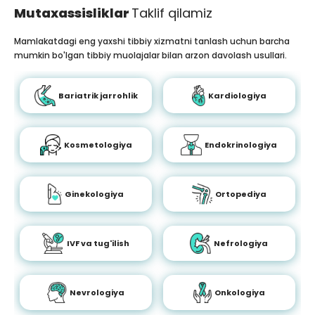
Mutaxassisliklar
Taklif qilamiz
Mamlakatdagi eng yaxshi tibbiy xizmatni tanlash uchun barcha
mumkin bo'lgan tibbiy muolajalar bilan arzon davolash usullari.
Bariatrik jarrohlik
Kardiologiya
Kosmetologiya
Endokrinologiya
Ginekologiya
Ortopediya
IVF va tug'ilish
Nefrologiya
Nevrologiya
Onkologiya