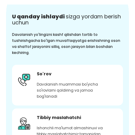
U qanday ishlaydi
sizga yordam berish
uchun
Davolanish yo'lingizni kashf qilishdan tortib to
tushirishgacha bo'lgan muvaffaqiyatga erishishning oson
va shaffof jarayonini silliq, oson jarayon bilan boshdan
kechiring.
So'rov
Davolanish muammosi bo'yicha
so'rovlarni qoldiring va jamoa
bog'lanadi
Tibbiy maslahatchi
Ishonchli ma'lumot almashinuvi va
tibbiy maslahatchimiz tomonidan