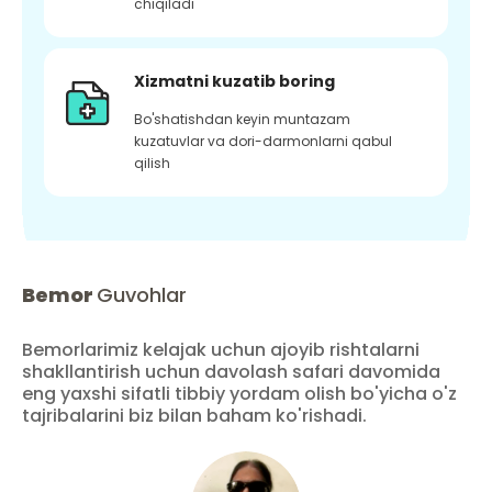
chiqiladi
Xizmatni kuzatib boring
Bo'shatishdan keyin muntazam
kuzatuvlar va dori-darmonlarni qabul
qilish
Bemor
Guvohlar
Bemorlarimiz kelajak uchun ajoyib rishtalarni
shakllantirish uchun davolash safari davomida
eng yaxshi sifatli tibbiy yordam olish bo'yicha o'z
tajribalarini biz bilan baham ko'rishadi.