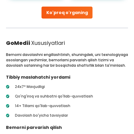
Ko'proq o'rganing
GoMedii
Xususiyatlari
Bemorni davolashni engillashtirish, shuningdek, uni texnologiyaga
asoslangan yechimlar, bemorlarni parvarish qilish tizimi va
davolash safarining har bir bosqichida shaffoflik bilan ta'minlash.
Tibbiy maslahatchi yordami
24x7* Mavjudligi
Qo'ng'iroq va suhbatni qo'llab-quvvatlash
14+ Tillarni qo'llab-quvvatlash
Davolash bo'yicha tavsiyalar
Bemorni parvarish qilish