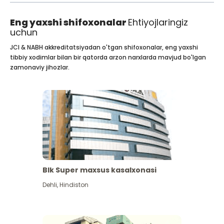
Eng yaxshi shifoxonalar
Ehtiyojlaringiz
uchun
JCI & NABH akkreditatsiyadan o'tgan shifoxonalar, eng yaxshi
tibbiy xodimlar bilan bir qatorda arzon narxlarda mavjud bo'lgan
zamonaviy jihozlar.
Blk Super maxsus kasalxonasi
Dehli
,
Hindiston