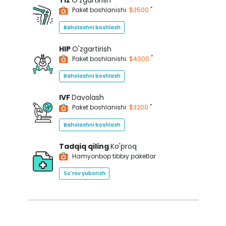
Tiz
O'zgartirish
*
Paket boshlanishi:
$3500
Baholashni boshlash
HIP
O'zgartirish
*
Paket boshlanishi:
$4000
Baholashni boshlash
IVF
Davolash
*
Paket boshlanishi:
$3200
Baholashni boshlash
Tadqiq qiling
Ko'proq
Hamyonbop tibbiy paketlar
So'rov yuborish