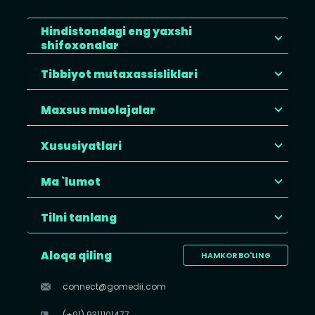
Hindistondagi eng yaxshi
shifoxonalar
Tibbiyot mutaxassisliklari
Maxsus muolajalar
Xususiyatlari
Ma `lumot
Tilni tanlang
Aloqa qiling
HAMKOR BO'LING
connect@gomedii.com
(+91) 9311101477