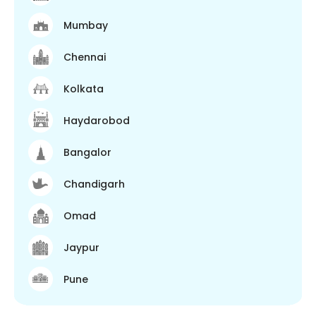
Mumbay
Chennai
Kolkata
Haydarobod
Bangalor
Chandigarh
Omad
Jaypur
Pune