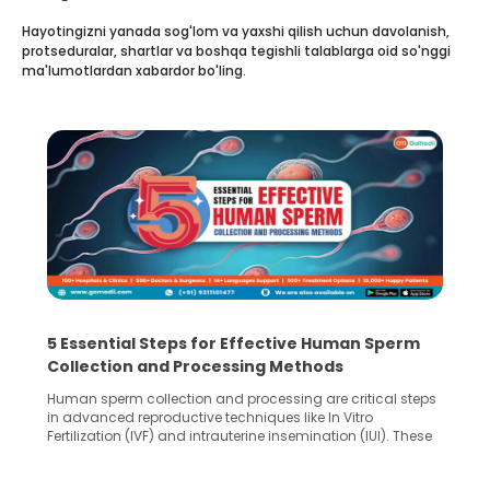
Hayotingizni yanada sog'lom va yaxshi qilish uchun davolanish,
protseduralar, shartlar va boshqa tegishli talablarga oid so'nggi
ma'lumotlardan xabardor bo'ling.
5 Essential Steps for Effective Human Sperm
Collection and Processing Methods
Human sperm collection and processing are critical steps
in advanced reproductive techniques like In Vitro
Fertilization (IVF) and intrauterine insemination (IUI). These
methods enable medical professionals to tackle fertility
challenges and help couples achieve their dream of