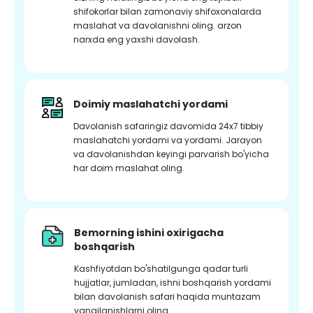
shifokorlar bilan zamonaviy shifoxonalarda
maslahat va davolanishni oling. arzon
narxda eng yaxshi davolash.
Doimiy maslahatchi yordami
Davolanish safaringiz davomida 24x7 tibbiy
maslahatchi yordami va yordami. Jarayon
va davolanishdan keyingi parvarish bo'yicha
har doim maslahat oling.
Bemorning ishini oxirigacha
boshqarish
Kashfiyotdan bo'shatilgunga qadar turli
hujjatlar, jumladan, ishni boshqarish yordami
bilan davolanish safari haqida muntazam
yangilanishlarni oling.