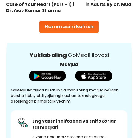
Care of Your Heart (Part - 1) |
in Adults By Dr. Mudas
Dr. Ajay Kumar Sharma
Hammasini ko'rish
Yuklab oling
GoMedii ilovasi
Mavjud
GoMedii ilovasida kuzatuv va monitoring mavjud bo'lgan
barcha tibbiy ehtiyojlaringiz uchun texnologiyaga
asoslangan bir martalik yechim.
Eng yaxshi shifoxona va shifokorlar
tarmoqlari
Sizning holatingiz bo'yicha eng tajribali