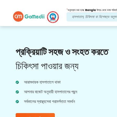
*
অনুসন্ধান করা হচ্ছে
Bangla
উপরে থেকে ভাষা পরিবর্ত
আমাদের সুবিধা
প্রক্রিয়াটি সহজ ও সংহত করতে
পোস্ট চিকিত্সা
অনুসরণ যত্ন
চিকিৎসা পাওয়ার জন্য
আপনার সমস্যার সমাধান করার জন্য আমাদের দলের সাথে 24x7
চিকিৎসা এবং রোগীর সহায়তা পান। আপনার চিকিৎসার
প্রয়োজনীয়তার নিয়মিত আপডেট।
আরামদায়ক হাসপাতালে থাকা
আপনার বাজেট অনুযায়ী হাসপাতালের পছন্দ
সর্বকালের স্বাস্থ্যসেবা পরামর্শদাতা সমর্থন