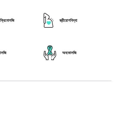
োক্রিনোলজি
স্ত্রীরোগবিদ্যা
োলজি
অনকোলজি