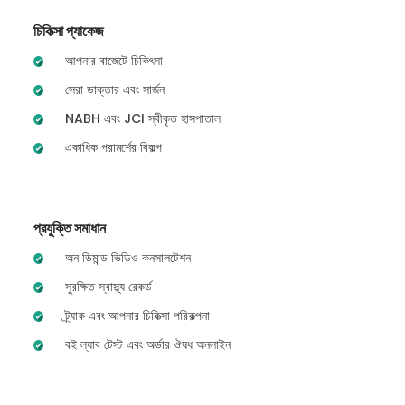
চিকিত্সা প্যাকেজ
আপনার বাজেটে চিকিৎসা
সেরা ডাক্তার এবং সার্জন
NABH এবং JCI স্বীকৃত হাসপাতাল
একাধিক পরামর্শের বিকল্প
প্রযুক্তি সমাধান
অন ডিমান্ড ভিডিও কনসালটেশন
সুরক্ষিত স্বাস্থ্য রেকর্ড
ট্র্যাক এবং আপনার চিকিত্সা পরিকল্পনা
বই ল্যাব টেস্ট এবং অর্ডার ঔষধ অনলাইন