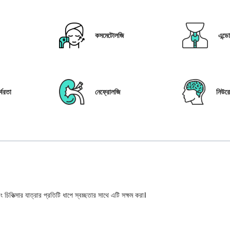
কসমেটোলজি
এন্ড
্বরতা
নেফ্রোলজি
নিউর
 চিকিত্সার যাত্রার প্রতিটি ধাপে স্বচ্ছতার সাথে এটি সক্ষম করা।