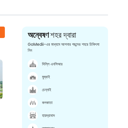
অন্বেষণ
শহর দ্বারা
GoMedii-এর মাধ্যমে আপনার পছন্দের শহরে চিকিৎসা
নিন
দিল্লি এনসিআর
মুম্বাই
চেন্নাই
কলকাতা
হায়দ্রাবাদ