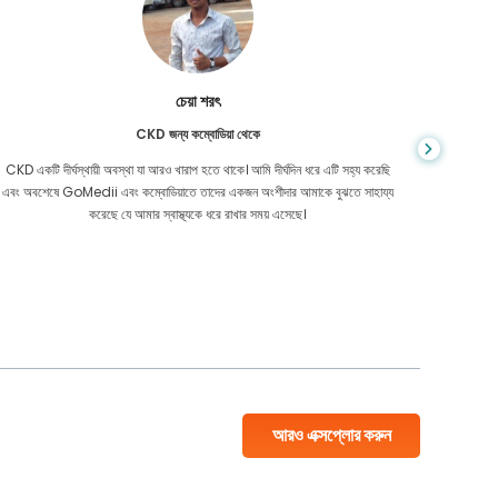
চেয়া শরৎ
CKD জন্য কম্বোডিয়া থেকে
CKD একটি দীর্ঘস্থায়ী অবস্থা যা আরও খারাপ হতে থাকে। আমি দীর্ঘদিন ধরে এটি সহ্য করেছি
আপনি কখনই জ
এবং অবশেষে GoMedii এবং কম্বোডিয়াতে তাদের একজন অংশীদার আমাকে বুঝতে সাহায্য
আমার কো
করেছে যে আমার স্বাস্থ্যকে ধরে রাখার সময় এসেছে।
বাংলাদেশ
আরও এক্সপ্লোর করুন