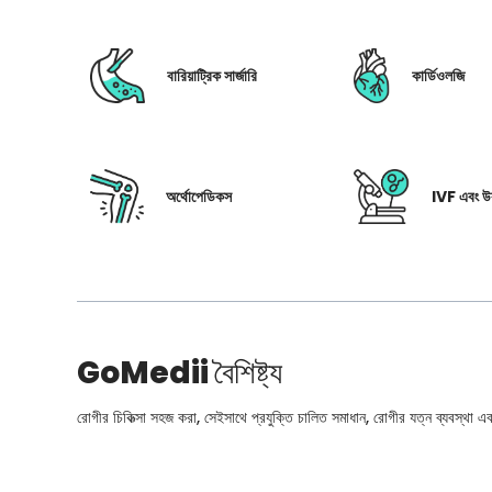
বারিয়াট্রিক সার্জারি
কার্ডিওলজি
অর্থোপেডিকস
IVF এবং উর
GoMedii
বৈশিষ্ট্য
রোগীর চিকিত্সা সহজ করা, সেইসাথে প্রযুক্তি চালিত সমাধান, রোগীর যত্ন ব্যবস্থা এবং