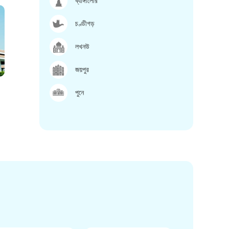
ব্যাঙ্গালোর
চণ্ডীগড়
লখনউ
জয়পুর
পুনে