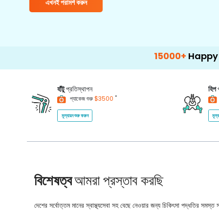
এখনই পরামর্শ করুন
15000+
Happy Patients
হাঁটু
প্রতিস্থাপন
হিপ
*
প্যাকেজ শুরু
$3500
মূল্যায়ন শুরু করুন
মূল্
বিশেষত্ব
আমরা প্রস্তাব করছি
দেশের সর্বোত্তম মানের স্বাস্থ্যসেবা সহ বেছে নেওয়ার জন্য চিকিৎসা পদ্ধতির সমস্ত সম্