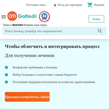
shopping_cart
Отследить заказ
Вход для партнеров
Корзина
menu
Войти
*
Поиск в
Russian
Изменить язык сверху.
Чтобы облегчить и интегрировать процесс
Для получения лечения
Комфортное пребывание в больнице
Выбор больницы в соответствии с вашим бюджетом
Постоянная поддержка консультанта по вопросам здравоохранения
Проконсультируйтесь сейчас