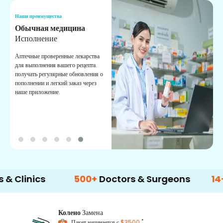
Наши преимущества
Н
Обычная медицина
Т
Исполнение
И
п
Аптечные проверенные лекарства
в
для выполнения вашего рецепта.
к
получать регулярные обновления о
пополнении и легкий заказ через
наше приложение.
ics
500+
Doctors & Surgeons
14+
Langu
Колено
Замена
*
Пакет начинается с
$3500