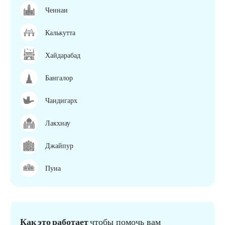
Ченнаи
Калькутта
Хайдарабад
Бангалор
Чандигарх
Лакхнау
Джайпур
Пуна
Как это работает
чтобы помочь вам