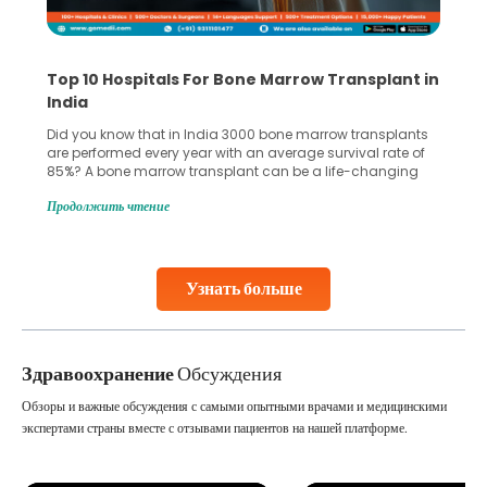
Recognizing Critical Symptoms of a Frontal
Lobe Brain Tumor Could Save Your Life
Did you know that the frontal lobe of your brain is the most
common site for tumor occurrence? The frontal lobe is a
key part of your brain and is responsible for various
important functions in your body. Any sort of damage or
Продолжить чтение
harm to it can lead to serious complications. However, with
early diagnosis
Continue Reading
Узнать больше
Здравоохранение
Обсуждения
Обзоры и важные обсуждения с самыми опытными врачами и медицинскими
экспертами страны вместе с отзывами пациентов на нашей платформе.