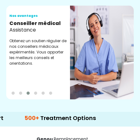
Nos avantages
N
Conseiller médical
V
Assistance
C
Obtenez un soutien régulier de
C
nos conseillers médicaux
n
expérimentés. Vous apporter
e
les meilleurs conseils et
t
orientations.
p
d
500+
Treatment Options
Genou
Remplacement