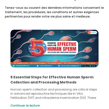
Tenez-vous au courant des dernières informations concernant le
traitement, les procédures, les conditions et autres exigences
pertinentes pour rendre votre vie plus saine et meilleure.
5 Essential Steps for Effective Human Sperm
Collection and Processing Methods
Human sperm collection and processing are critical steps
in advanced reproductive techniques like In Vitro
Fertilization (IVF) and intrauterine insemination (IUI). These
methods enable medical professionals to tackle fertility
Continuer la lecture
challenges and help couples achieve their dream of