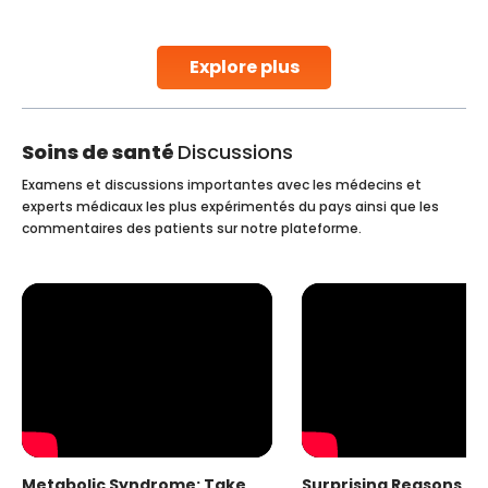
parenthood. Skilled technicians collect sperm using
specialized procedures to ensure optimal quality. Once
collected, they process the
Explore plus
Continue Reading
Soins de santé
Discussions
Examens et discussions importantes avec les médecins et
experts médicaux les plus expérimentés du pays ainsi que les
commentaires des patients sur notre plateforme.
Metabolic Syndrome: Take
Surprising Reasons fo