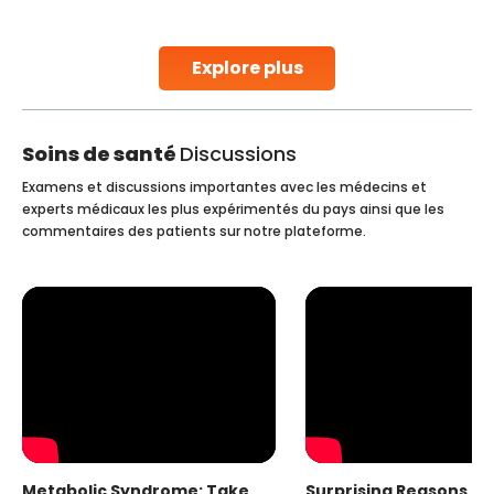
parenthood. Skilled technicians collect sperm using
specialized procedures to ensure optimal quality. Once
collected, they process the
Explore plus
Continue Reading
Soins de santé
Discussions
Examens et discussions importantes avec les médecins et
experts médicaux les plus expérimentés du pays ainsi que les
commentaires des patients sur notre plateforme.
Metabolic Syndrome: Take
Surprising Reasons fo