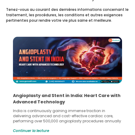
Tenez-vous au courant des dernières informations concernant le
traitement, les procédures, les conditions et autres exigences
pertinentes pour rendre votre vie plus saine et meilleure.
5 Essential Steps for Effective Human Sperm
Collection and Processing Methods
Human sperm collection and processing are critical steps
in advanced reproductive techniques like In Vitro
Fertilization (IVF) and intrauterine insemination (IUI). These
methods enable medical professionals to tackle fertility
Continuer la lecture
challenges and help couples achieve their dream of