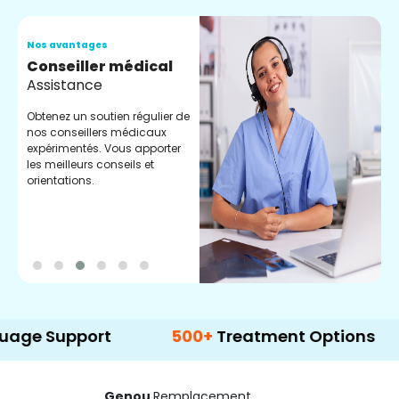
Nos avantages
N
Conseiller médical
V
Assistance
C
Obtenez un soutien régulier de
C
nos conseillers médicaux
n
expérimentés. Vous apporter
e
les meilleurs conseils et
t
orientations.
p
d
upport
500+
Treatment Options
Genou
Remplacement