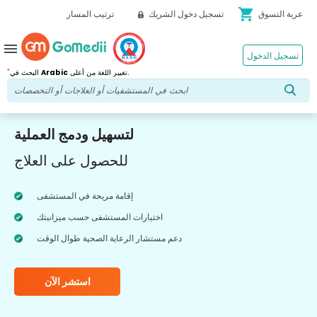
shopping_cart
عربة التسوق
تسجيل دخول الشريك
ترتيب المسار
menu
تسجيل الدخول
*
تغيير اللغة من أعلى.
Arabic
البحث في
لتسهيل ودمج العملية
للحصول على العلاج
إقامة مريحة في المستشفى
اختيارات المستشفى حسب ميزانيتك
دعم مستشار الرعاية الصحية طوال الوقت
استشر الآن