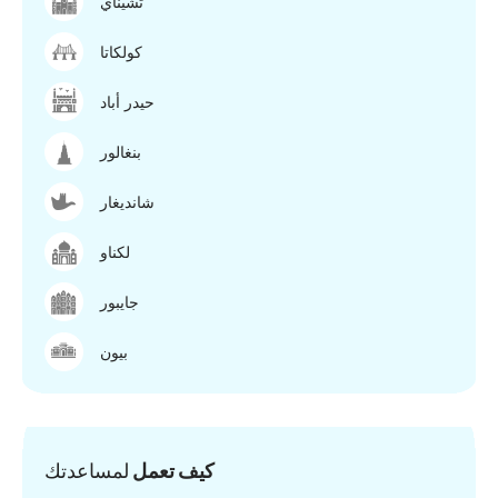
تشيناي
كولكاتا
حيدر أباد
بنغالور
شانديغار
لكناو
جايبور
بيون
كيف تعمل
لمساعدتك