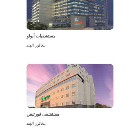
مستشفيات أبولو
بنغالور
,
الهند
عرض المزيد
مستشفى فورتيس
بنغالور
,
الهند