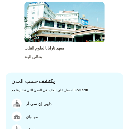
معهد نارايانا لعلوم القلب
بنغالور
,
الهند
يكتشف
حسب المدن
احصل على العلاج في المدن التي تختارها مع GoMedii
دلهي إن سي آر
مومباي