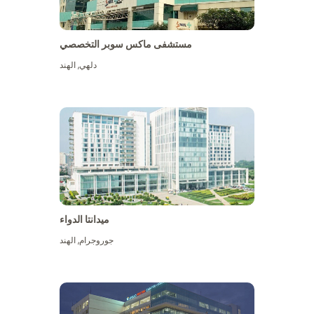
مستشفى ماكس سوبر التخصصي
دلهي
,
الهند
ميدانتا الدواء
جوروجرام
,
الهند