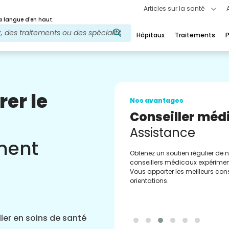
Articles sur la santé
 langue d'en haut.
Hôpitaux
Traitements
P
rer le
Nos avantages
Conseiller méd
Assistance
ement
Obtenez un soutien régulier de 
conseillers médicaux expérimen
Vous apporter les meilleurs cons
orientations.
ler en soins de santé