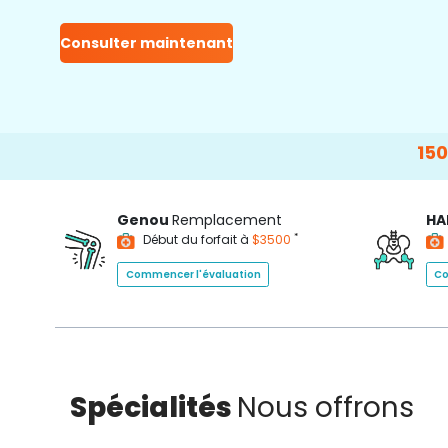
Consulter maintenant
15000+
Happ
Genou
Remplacement
HA
*
Début du forfait à
$3500
Commencer l'évaluation
Co
Spécialités
Nous offrons