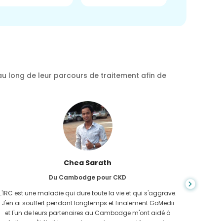
au long de leur parcours de traitement afin de
Chea Sarath
Du Cambodge pour CKD
L'IRC est une maladie qui dure toute la vie et qui s'aggrave.
On ne s
J'en ai souffert pendant longtemps et finalement GoMedii
quan
et l'un de leurs partenaires au Cambodge m'ont aidé à
n'avais 