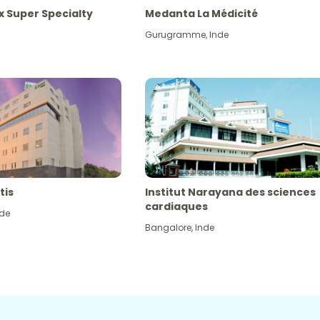
x Super Specialty
Medanta La Médicité
Gurugramme
,
Inde
tis
Institut Narayana des sciences
cardiaques
nde
Bangalore
,
Inde