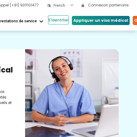
Appel
(+91) 9311101477
Connexion partenaire
French
S'identifier
keyboard_arrow_down
Appliquer un visa médical
O
restations de service
Nos
ical
Vi
Co
nos
Cons
tés.
méde
eils et
conc
réel
soin