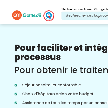
*
Recherche dans
French
Changer la
Pour faciliter et intég
Nos avantages
processus
Après traitement
Suivi des soins
Pour obtenir le trait
Bénéficiez d'une assistance médicale et
patient 24 heures sur 24, 7 jours sur 7,
grâce à notre équipe qui s'occupe de
Séjour hospitalier confortable
vos problèmes à tout moment. Mises à
jour régulières sur vos besoins de
Choix d'hôpitaux selon votre budget
traitement.
Assistance de tous les temps par un conseil