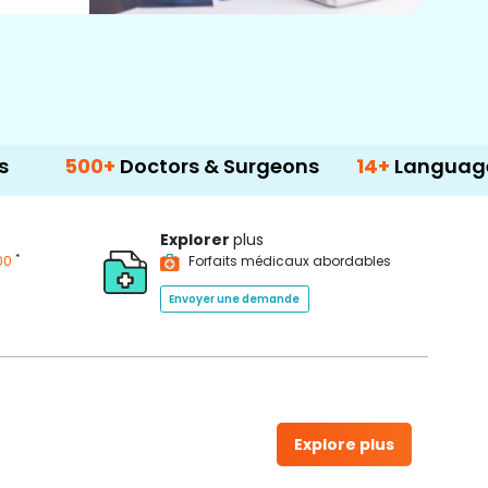
0+
Doctors & Surgeons
14+
Language Support
Explorer
plus
*
00
Forfaits médicaux abordables
Envoyer une demande
Explore plus