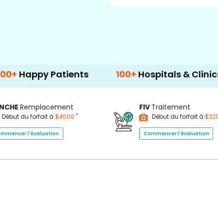
y Patients
100+
Hospitals & Clinics
50
NCHE
Remplacement
FIV
Traitement
*
Début du forfait à
$4000
Début du forfait à
$32
mmencer l'évaluation
Commencer l'évaluation