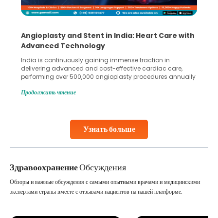
Angioplasty and Stent in India: Heart Care with
Advanced Technology
India is continuously gaining immense traction in
delivering advanced and cost-effective cardiac care,
performing over 500,000 angioplasty procedures annually
with a success rate exceeding 90%. Patients across the
Продолжить чтение
globe are searching for treatments like angioplasty and
stent placement in Indian hospitals, owing to the
combination of high-quality care and affordability.
Studies, such as one published
Узнать больше
Continue Reading
Здравоохранение
Обсуждения
Обзоры и важные обсуждения с самыми опытными врачами и медицинскими
экспертами страны вместе с отзывами пациентов на нашей платформе.