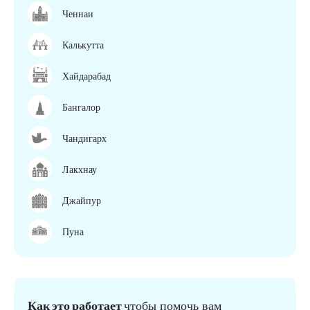
Ченнаи
Калькутта
Хайдарабад
Бангалор
Чандигарх
Лакхнау
Джайпур
Пуна
Как это работает
чтобы помочь вам