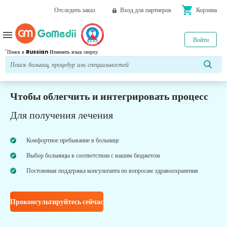
shopping_cart
Отследить заказ
Вход для партнеров
Корзина
menu
Войти
*
Поиск в
Russian
Изменить язык сверху.
Чтобы облегчить и интегрировать процесс
Для получения лечения
Комфортное пребывание в больнице
Выбор больницы в соответствии с вашим бюджетом
Постоянная поддержка консультанта по вопросам здравоохранения
Проконсультируйтесь сейчас