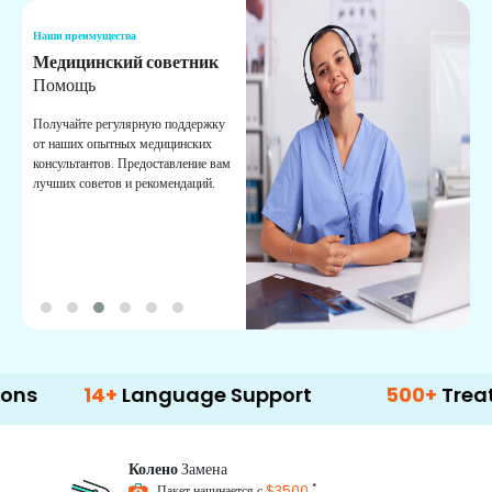
Наши преимущества
Н
Медицинский советник
О
Помощь
К
Получайте регулярную поддержку
О
от наших опытных медицинских
с
консультантов. Предоставление вам
п
лучших советов и рекомендаций.
в
о
14+
Language Support
500+
Treatment O
Колено
Замена
*
Пакет начинается с
$3500