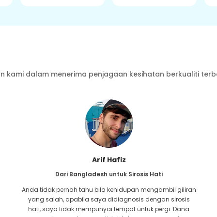
 kami dalam menerima penjagaan kesihatan berkualiti terb
Ishrat Jahan
Dari Bangladesh untuk Kardiologi
n
Ikatan yang dikongsi dengan GoMedii sudah lama. Saya
menghubungi mereka untuk masalah kardiak saya
hampir dua tahun lalu. Namun, pasukan itu sentiasa