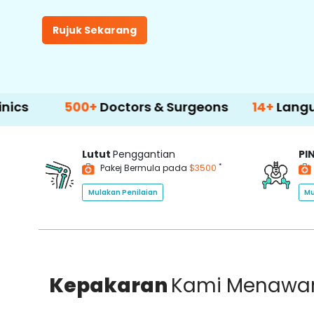
Rujuk Sekarang
500+
Doctors & Surgeons
14+
Language Supp
Lutut
Penggantian
PI
*
Pakej Bermula pada
$3500
Mulakan Penilaian
Mu
Kepakaran
Kami Menawa