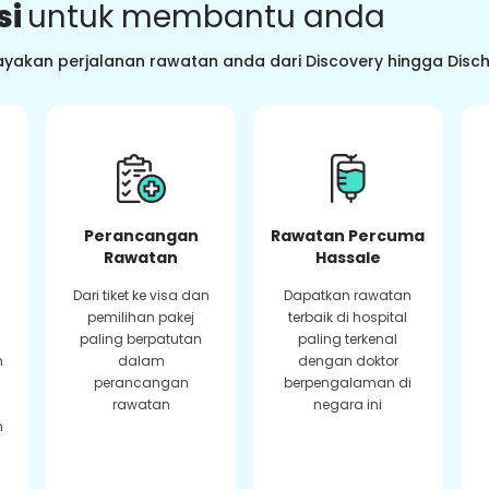
si
untuk membantu anda
ayakan perjalanan rawatan anda dari Discovery hingga Dis
Perancangan
Rawatan Percuma
Rawatan
Hassale
Dari tiket ke visa dan
Dapatkan rawatan
pemilihan pakej
terbaik di hospital
paling berpatutan
paling terkenal
n
dalam
dengan doktor
perancangan
berpengalaman di
rawatan
negara ini
n