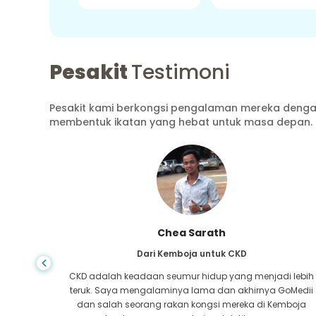
Pesakit
Testimoni
Pesakit kami berkongsi pengalaman mereka dengan
membentuk ikatan yang hebat untuk masa depan.
Arif Hafiz
Dari Bangladesh untuk Sirosis Hati
i lebih
Anda tidak pernah tahu bila kehidupan mengambil gilira
GoMedii
yang salah, apabila saya didiagnosis dengan sirosis
mboja
hati, saya tidak mempunyai tempat untuk pergi. Dana