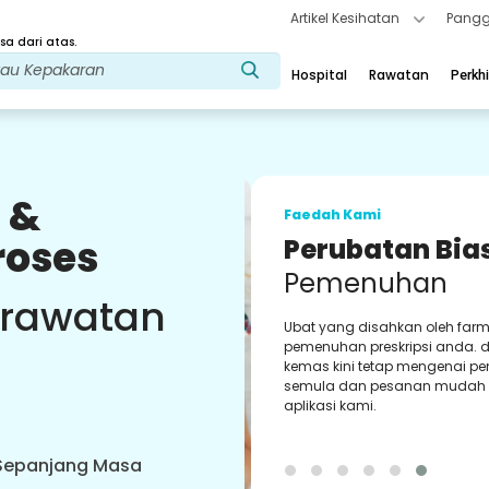
Artikel Kesihatan
Pangg
a dari atas.
Hospital
Rawatan
Perkh
 &
Faedah Kami
roses
Perubatan Bia
Pemenuhan
 rawatan
Ubat yang disahkan oleh farma
pemenuhan preskripsi anda. d
kemas kini tetap mengenai pen
semula dan pesanan mudah m
aplikasi kami.
 Sepanjang Masa