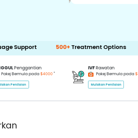
ort
500+
Treatment Options
NGGUL
Penggantian
IVF
Rawatan
*
Pakej Bermula pada
$4000
Pakej Bermula pada
$
lakan Penilaian
Mulakan Penilaian
rkan