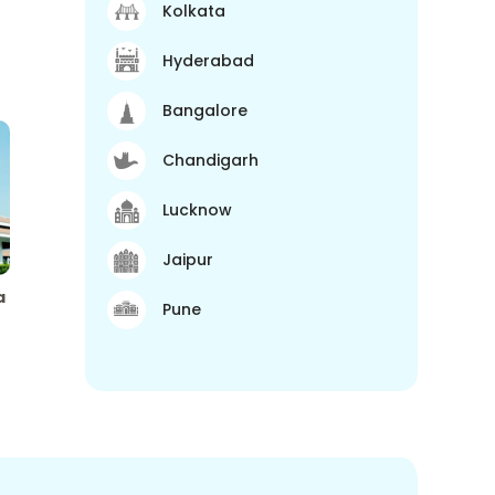
Kolkata
Hyderabad
Bangalore
Chandigarh
Lucknow
Jaipur
a
Pune