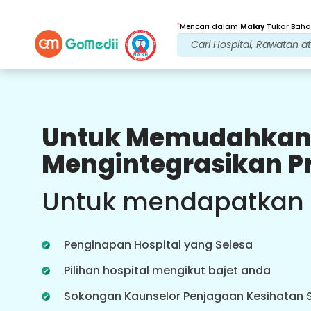
*
Mencari dalam
Malay
Tukar Bahas
Untuk Memudahkan
Faedah Kami
Mengintegrasikan P
Aplikasi berbilang
bahasa
Sokongan
Untuk mendapatkan
Muat turun aplikasi GoMedii Berbilang
bahasa kami yang membantu anda
memantau dan menjejaki perjalanan
Penginapan Hospital yang Selesa
rawatan anda dengan lebih baik &
tepat.
Pilihan hospital mengikut bajet anda
Sokongan Kaunselor Penjagaan Kesihatan