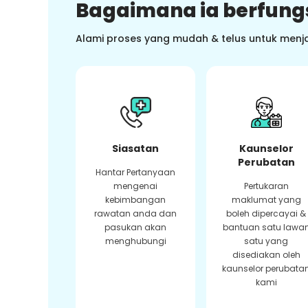
Bagaimana ia berfung
Alami proses yang mudah & telus untuk menj
Siasatan
Kaunselor
Perubatan
Hantar Pertanyaan
mengenai
Pertukaran
kebimbangan
maklumat yang
rawatan anda dan
boleh dipercayai &
pasukan akan
bantuan satu lawa
menghubungi
satu yang
disediakan oleh
kaunselor perubata
kami