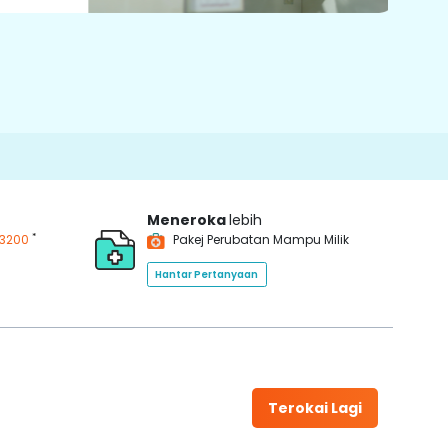
Meneroka
lebih
*
3200
Pakej Perubatan Mampu Milik
Hantar Pertanyaan
Terokai Lagi