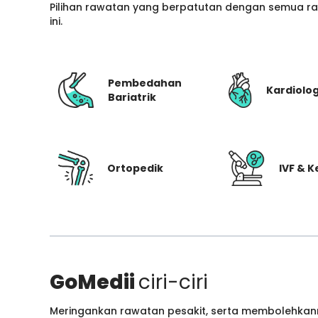
Pilihan rawatan yang berpatutan dengan semua ran
ini.
Pembedahan
Kardiolog
Bariatrik
Ortopedik
IVF & 
GoMedii
ciri-ciri
Meringankan rawatan pesakit, serta membolehkann