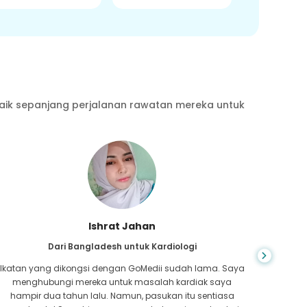
aik sepanjang perjalanan rawatan mereka untuk
Ahmad Hasan
Dari Oman untuk Kanser Paru-paru
Dari 
Semasa meneroka dalam talian, saya menemui GoMedii.
Say
Ia sukar dan saya memerlukan respons yang paling
kegaga
cepat. Pasukan GoMedii bukan sahaja menyatakan pada
yang 