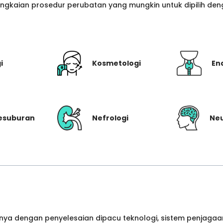
gkaian prosedur perubatan yang mungkin untuk dipilih denga
i
Kosmetologi
En
Kesuburan
Nefrologi
Neu
ya dengan penyelesaian dipacu teknologi, sistem penjagaan