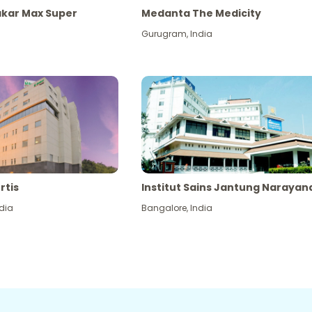
akar Max Super
Medanta The Medicity
Gurugram
,
India
rtis
Institut Sains Jantung Narayan
dia
Bangalore
,
India