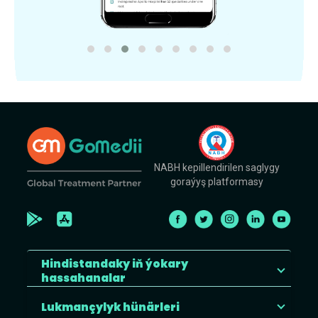
NABH kepillendirilen saglygy
goraýyş platformasy
Hindistandaky iň ýokary
hassahanalar
Lukmançylyk hünärleri