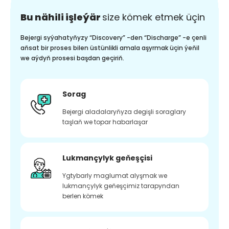
Bu nähili işleýär
size kömek etmek üçin
Bejergi syýahatyňyzy “Discovery” -den “Discharge” -e çenli
aňsat bir proses bilen üstünlikli amala aşyrmak üçin ýeňil
we aýdyň prosesi başdan geçiriň.
Sorag
Bejergi aladalaryňyza degişli soraglary
taşlaň we topar habarlaşar
Lukmançylyk geňeşçisi
Ygtybarly maglumat alyşmak we
lukmançylyk geňeşçimiz tarapyndan
berlen kömek