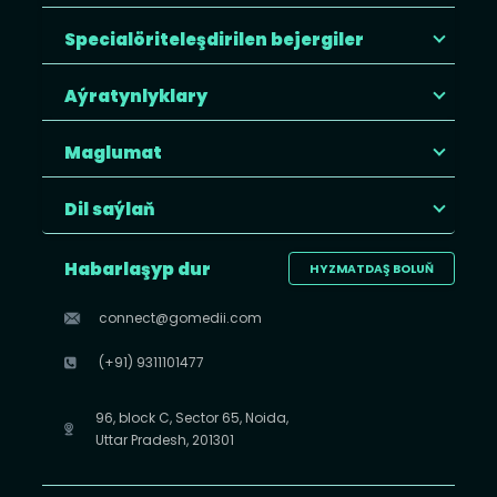
Specialöriteleşdirilen bejergiler
Aýratynlyklary
Maglumat
Dil saýlaň
Habarlaşyp dur
HYZMATDAŞ BOLUŇ
connect@gomedii.com
(+91) 9311101477
96, block C, Sector 65, Noida,
Uttar Pradesh, 201301