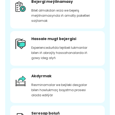
Bejergi meýilnamasy
Bilet almakdan wiza we bejeriş
meýilnamasynda iň amatly paketleri
saýlamak
Hassale mugt bejergisi
Experiencedurtda tejribeli lukmanlar
bilen iň abraýly hassahanalarda iň
gowy ideg alyň
Akdyrmak
Resminamalar we beýleki desgalar
bilen howlukmaç boşatma prosesi
alada edilýär
Seresap boluň