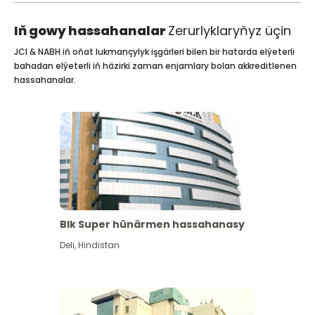
Iň gowy hassahanalar
Zerurlyklaryňyz üçin
JCI & NABH iň oňat lukmançylyk işgärleri bilen bir hatarda elýeterli
bahadan elýeterli iň häzirki zaman enjamlary bolan akkreditlenen
hassahanalar.
Blk Super hünärmen hassahanasy
Deli
,
Hindistan