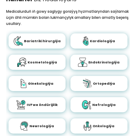
Medicalurduň iň gowy saglygy goraýyş hyzmatlaryndan saýlamak
üçin ähli mümkin bolan lukmançylyk amallary bilen amatly bejeriş
usullary.
Bariatriki hirurgiýa
Kardiologiýa
Kosmetologiýa
Endokrinologiýa
Ginekologiýa
Ortopediýa
IVF we öndürijilik
Nefrologiýa
Newrologiýa
Onkologiýa