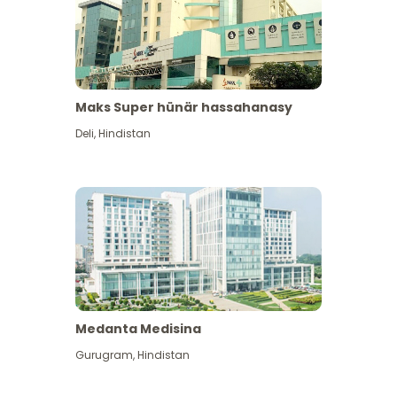
Maks Super hünär hassahanasy
Deli
,
Hindistan
Medanta Medisina
Gurugram
,
Hindistan