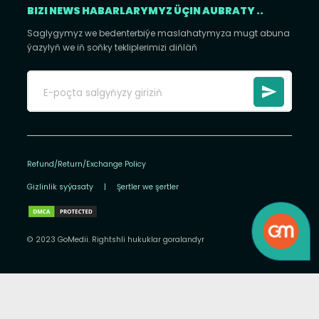
BIZI NEWS HABARLARYMYZ ÜÇIN AUBRATY ..
Saglygymyz we bedenterbiýe maslahatymyza mugt abuna
ýazylyň we iň soňky tekliplerimizi diňläň
Refund/Return/Exchange Policy
Gizlinlik syýasaty
|
Şertler we şertler
© 2023 GoMedii. Rightshli hukuklar goralandyr