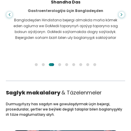
Shandha Das
Gastroenterologiýa üçin Bangladeşden
Bangladeşden Hindistana bejergi almakda maňa kömek
eden ogluma we GoMedii toparynyň ajaýyp toparyna sag
bolsun aýdýaryn. GoMedii saýlamakda dogry saýladyk.
Bejergiden soňam biziň bilen uly baglanyşyk saklaýarlar
Saglyk makalalary
& Täzelenmeler
Durmuşyňyzy has sagdyn we gowulaşdyrmak üçin bejergi,
proseduralar, şertler we beýleki degişli talaplar bilen baglanyşykly
iň täze maglumatlary alyň.