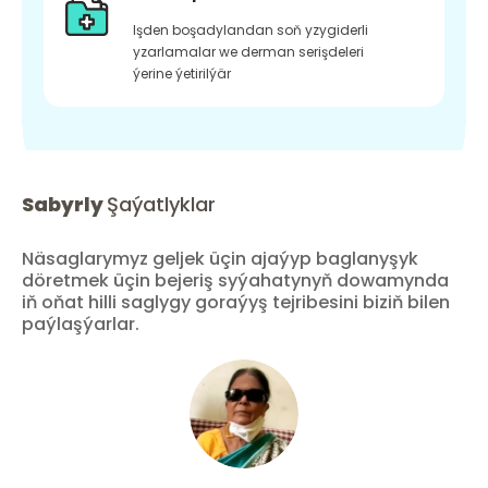
Işden boşadylandan soň yzygiderli
yzarlamalar we derman serişdeleri
ýerine ýetirilýär
Sabyrly
Şaýatlyklar
Näsaglarymyz geljek üçin ajaýyp baglanyşyk
döretmek üçin bejeriş syýahatynyň dowamynda
iň oňat hilli saglygy goraýyş tejribesini biziň bilen
paýlaşýarlar.