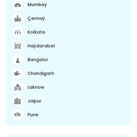
Mumbay
Çennaý
Kolkata
Haýdarabat
Bangalor
Chandigarh
Laknow
Jaipur
Pune