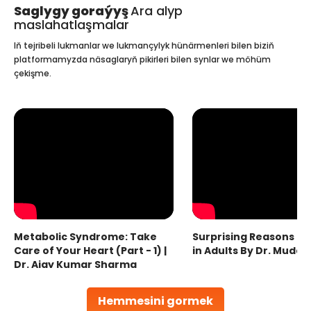
Saglygy goraýyş
Ara alyp
maslahatlaşmalar
Iň tejribeli lukmanlar we lukmançylyk hünärmenleri bilen biziň
platformamyzda näsaglaryň pikirleri bilen synlar we möhüm
çekişme.
Metabolic Syndrome: Take
Surprising Reasons fo
Care of Your Heart (Part - 1) |
in Adults By Dr. Mudas
Dr. Ajay Kumar Sharma
Hemmesini gormek