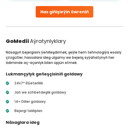
Has giňişleýin öwreniň
GoMedii
Aýratynlyklary
Näsagyň bejergisini ýeňilleşdirmek, şeýle hem tehnologiýa esasly
çözgütler, hassalara ideg ulgamy we bejeriş syýahatynyň her
ädiminde aç-açanlyk bilen üpjün etmek.
Lukmançylyk geňeşçisiniň goldawy
24x7* Elýeterlilik
Jaň we söhbetdeşlik goldawy
14+ Diller goldawy
Bejergi teklipleri
Näsaglara ideg