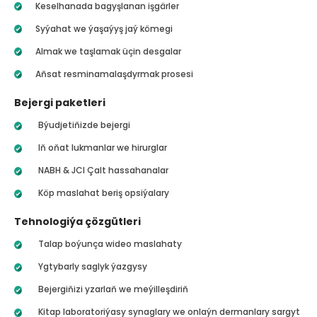
Keselhanada bagyşlanan işgärler
Syýahat we ýaşaýyş jaý kömegi
Almak we taşlamak üçin desgalar
Aňsat resminamalaşdyrmak prosesi
Bejergi paketleri
Býudjetiňizde bejergi
Iň oňat lukmanlar we hirurglar
NABH & JCI Çalt hassahanalar
Köp maslahat beriş opsiýalary
Tehnologiýa çözgütleri
Talap boýunça wideo maslahaty
Ygtybarly saglyk ýazgysy
Bejergiňizi yzarlaň we meýilleşdiriň
Kitap laboratoriýasy synaglary we onlaýn dermanlary sargyt