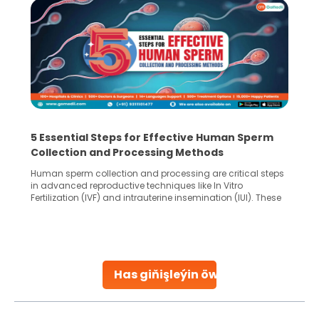
5 Essential Steps for Effective Human Sperm
Collection and Processing Methods
Human sperm collection and processing are critical steps
in advanced reproductive techniques like In Vitro
Fertilization (IVF) and intrauterine insemination (IUI). These
methods enable medical professionals to tackle fertility
challenges and help couples achieve their dream of
parenthood. Skilled technicians collect sperm using
specialized procedures to ensure optimal quality. Once
collected, they process the
Has giňişleýin öwreniň
Continue Reading