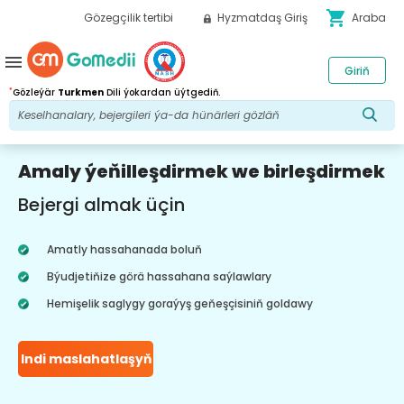
shopping_cart
Gözegçilik tertibi
Hyzmatdaş Giriş
Araba
menu
Giriň
*
Gözleýär
Turkmen
Dili ýokardan üýtgediň.
Amaly ýeňilleşdirmek we birleşdirmek
Bejergi almak üçin
Amatly hassahanada boluň
Býudjetiňize görä hassahana saýlawlary
Hemişelik saglygy goraýyş geňeşçisiniň goldawy
Indi maslahatlaşyň