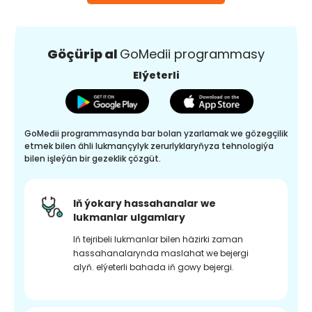
Göçürip al
GoMedii programmasy
Elýeterli
GoMedii programmasynda bar bolan yzarlamak we gözegçilik
etmek bilen ähli lukmançylyk zerurlyklaryňyza tehnologiýa
bilen işleýän bir gezeklik çözgüt.
Iň ýokary hassahanalar we
lukmanlar ulgamlary
Iň tejribeli lukmanlar bilen häzirki zaman
hassahanalarynda maslahat we bejergi
alyň. elýeterli bahada iň gowy bejergi.