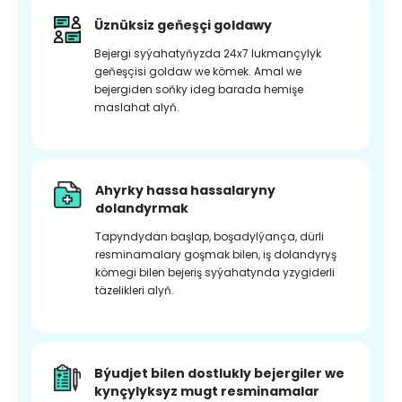
Üznüksiz geňeşçi goldawy
Bejergi syýahatyňyzda 24x7 lukmançylyk
geňeşçisi goldaw we kömek. Amal we
bejergiden soňky ideg barada hemişe
maslahat alyň.
Ahyrky hassa hassalaryny
dolandyrmak
Tapyndydan başlap, boşadylýança, dürli
resminamalary goşmak bilen, iş dolandyryş
kömegi bilen bejeriş syýahatynda yzygiderli
täzelikleri alyň.
Býudjet bilen dostlukly bejergiler we
kynçylyksyz mugt resminamalar