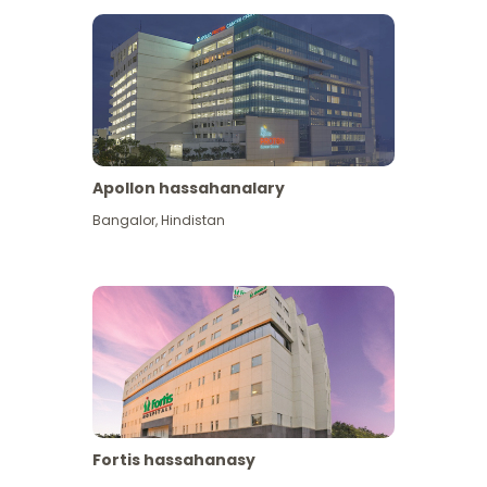
Apollon hassahanalary
Has giňişleýin gör
Bangalor
,
Hindistan
Fortis hassahanasy