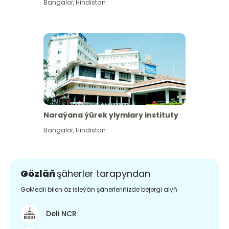
Bangalor
,
Hindistan
Naraýana ýürek ylymlary instituty
Bangalor
,
Hindistan
Gözläň
şäherler tarapyndan
GoMedii bilen öz isleýän şäherleriňizde bejergi alyň
Deli NCR