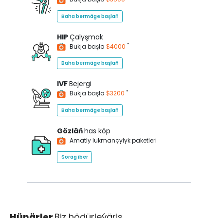
Baha bermäge başlaň
HIP
Çalyşmak
*
Bukja başla
$4000
Baha bermäge başlaň
IVF
Bejergi
*
Bukja başla
$3200
Baha bermäge başlaň
Gözläň
has köp
Amatly lukmançylyk paketleri
Sorag iber
Hünärler
Biz hödürleýäris