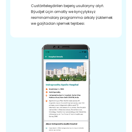
Custöriteleşdirilen bejeriş usullaryny alyň.
Býudjet üçin amatly we kynçylyksyz
resminamalary programma arkaly ýüklemek
we gaýtadan işlemek tejribesi.