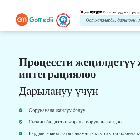
*
Издөө
Kyrgyz
Тилди жогорудан өзгөртүңү
Процессти жеңилдетүү
Биздин артыкчылыктар
интеграциялоо
Пост дарылоо
кам
көрүү
Дарылануу үчүн
Ар дайым көйгөйлөрүңүздү чечүү үчүн биздин
команда менен 24x7 медициналык жана
пациенттердин колдоосун алыңыз. Сиздин
Ооруканада жайлуу болуу
дарылоо муктаждыктарыңыз боюнча
үзгүлтүксүз жаңыртуулар.
Сиздин бюджетке жараша оорукана тандоо
Бардык убакыттагы саламаттыкты сактоо боюнча 