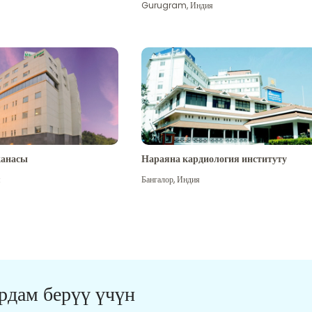
Gurugram
,
Индия
канасы
Нараяна кардиология институту
я
Бангалор
,
Индия
ардам берүү үчүн