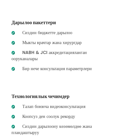
Дарылоо пакеттери
Сиздин бюджетте дарылоо
Мыкты врачтар жана хирургдар
NABH & JCI аккредитацияланган
ооруканалары
Бир нече консультация параметрлери
Технологиялык чечимдер
Талап боюнча видеоконсультация
Коопсуз ден соолук рекорду
Сиздин дарылоону көзөмөлдөө жана
пландаштыруу