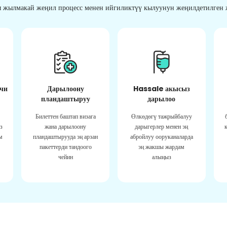
 жылмакай жеңил процесс менен ийгиликтүү кылуунун жеңилдетилген ж
чи
Дарылоону
Hassale акысыз
пландаштыруу
дарылоо
Билеттен баштап визага
Өлкөдөгү тажрыйбалуу
з
жана дарылоону
дарыгерлер менен эң
м
пландаштырууда эң арзан
абройлуу ооруканаларда
пакеттерди тандоого
эң жакшы жардам
чейин
алыңыз