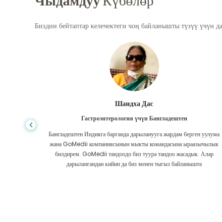
Чыдамдуу
Күбөлөр
Биздин бейтаптар келечектеги чоң байланышты түзүү үчүн д
Шандха Дас
Гастроэнтерология үчүн Бангладештен
да көп,
Бангладештен Индияга барганда дарыланууга жардам берген уулума
л тургай
жана GoMedii компаниясынын мыкты командасына ыраазычылык
зек жок,
билдирем. GoMedii тандоодо биз туура тандоо жасадык. Алар
ттим.
дарылангандан кийин да биз менен тыгыз байланышта