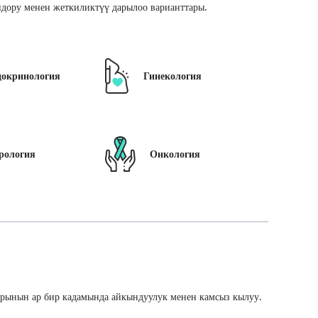
дору менен жеткиликтүү дарылоо варианттары.
докринология
Гинекология
рология
Онкология
арынын ар бир кадамында айкындуулук менен камсыз кылуу.