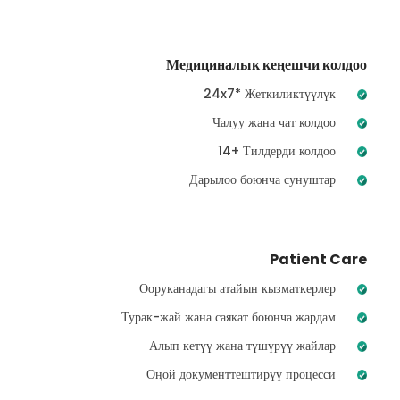
Медициналык кеңешчи колдоо
24x7* Жеткиликтүүлүк
Чалуу жана чат колдоо
14+ Тилдерди колдоо
Дарылоо боюнча сунуштар
Patient Care
Ооруканадагы атайын кызматкерлер
Турак-жай жана саякат боюнча жардам
Алып кетүү жана түшүрүү жайлар
Оңой документтештирүү процесси