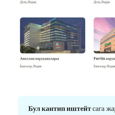
Дели
,
Индия
Дели
,
Индия
Аполлон ооруканалары
Fortis оору
Бангалор
,
Индия
Бангалор
,
Инди
Бул кантип иштейт
сага ж