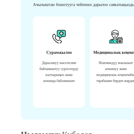
Ачылыштан бошотууга чейинки дарылоо саякатыңызды
Сурамжылоо
Медициналык кеңеш
Дарылануу маселесине
Ишенимдүү маалымат
байланыштуу суроолорду
алмашуу жана
калтырыңыз жана
медициналык кеңешчиби
команда байланышат
тарабынан бирден жарда