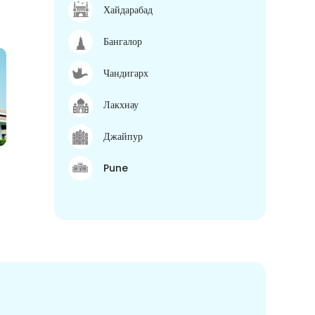
Хайдарабад
Бангалор
Чандигарх
Лакхнау
Джайпур
Pune