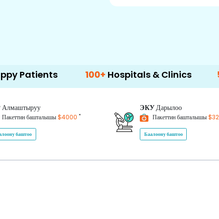
ents
100+
Hospitals & Clinics
500+
Doc
P
Алмаштыруу
ЭКУ
Дарылоо
*
Пакеттин башталышы
$4000
Пакеттин башталышы
$3
алоону баштоо
Баалоону баштоо