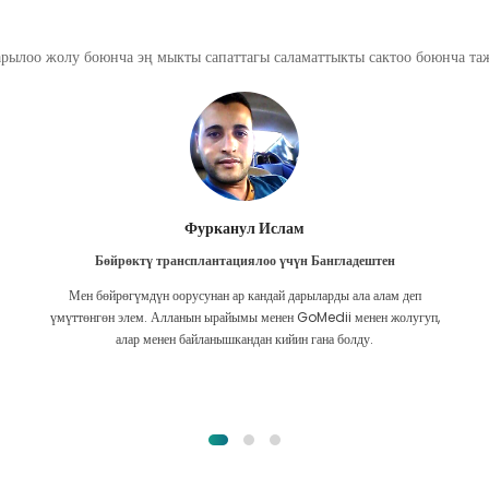
арылоо жолу боюнча эң мыкты сапаттагы саламаттыкты сактоо боюнча т
Фурканул Ислам
Бөйрөктү трансплантациялоо үчүн Бангладештен
Мен бөйрөгүмдүн оорусунан ар кандай дарыларды ала алам деп
үмүттөнгөн элем. Алланын ырайымы менен GoMedii менен жолугуп,
алар менен байланышкандан кийин гана болду.