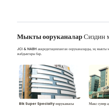
Мыкты ооруканалар
Сиздин 
JCI & NABH аккредитацияланган ооруканаларды, эң мыкты м
жабдыктары бар.
Blk Super Specialty ооруканасы
Макс супер 