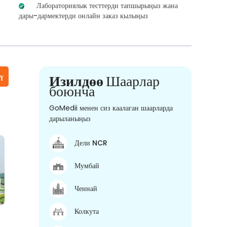
Лабораториялык тесттерди тапшырыңыз жана
дары-дармектерди онлайн заказ кылыңыз
үү
Изилдөө
Шаарлар
боюнча
GoMedii менен сиз каалаган шаарларда
дарыланыңыз
Дели NCR
Мумбай
Ченнай
Колкута