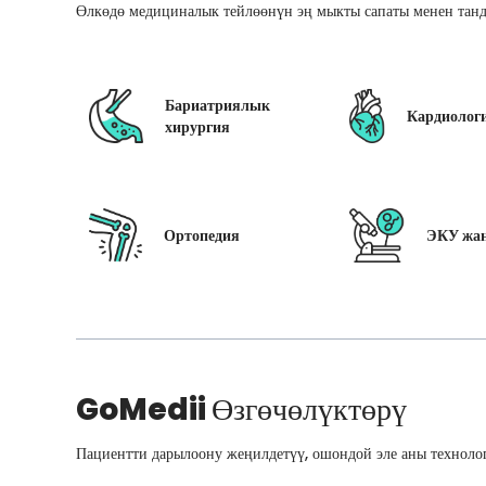
Өлкөдө медициналык тейлөөнүн эң мыкты сапаты менен танд
Бариатриялык
Кардиолог
хирургия
Ортопедия
ЭКУ жан
GoMedii
Өзгөчөлүктөрү
Пациентти дарылоону жеңилдетүү, ошондой эле аны технолог