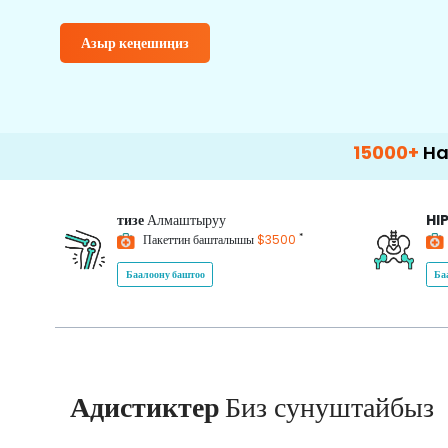
Азыр кеңешиңиз
15000+
Happy Pati
тизе
Алмаштыруу
HI
*
Пакеттин башталышы
$3500
Баалоону баштоо
Ба
Адистиктер
Биз сунуштайбыз