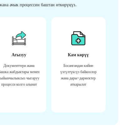
ана ачык процессин баштан өткөрүңүз.
Агызуу
Кам көрүү
Документтери жана
Босангандан кийин
башка жабдыктары менен
үзгүлтүксүз байкоолор
кыйынчылыксыз чыгаруу
жана дары-дармектер
процесси колго алынат
аткарылат