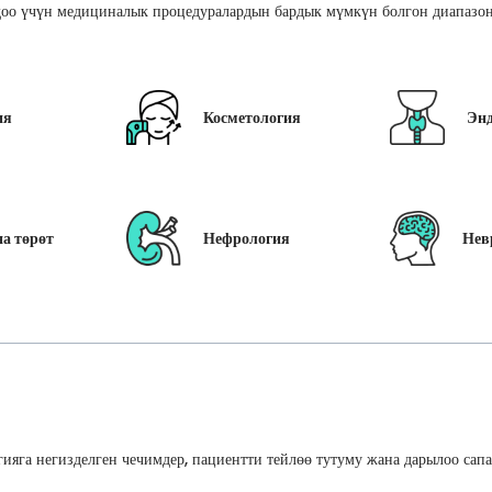
оо үчүн медициналык процедуралардын бардык мүмкүн болгон диапазон
ия
Косметология
Эн
а төрөт
Нефрология
Нев
ияга негизделген чечимдер, пациентти тейлөө тутуму жана дарылоо сап