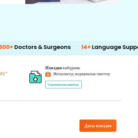
tors & Surgeons
14+
Language Support
Изилдөө
көбүрөөк
*
200
Жеткиликтүү медициналык пакеттер
Сурамжылоо жөнөтүү
Дагы изилдөө