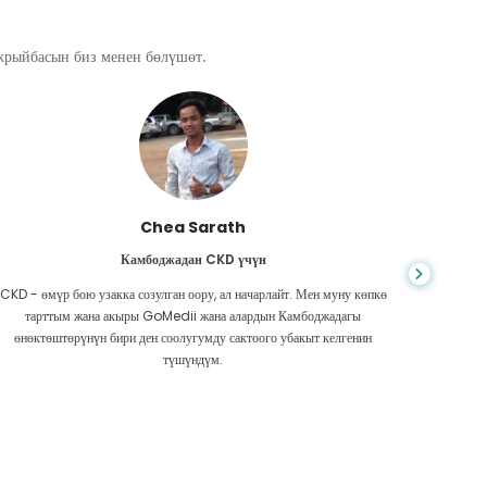
ажрыйбасын биз менен бөлүшөт.
Chea Sarath
Камбоджадан CKD үчүн
CKD - өмүр бою узакка созулган оору, ал начарлайт. Мен муну көпкө
Жашоо к
тарттым жана акыры GoMedii жана алардын Камбоджадагы
боордун
өнөктөштөрүнүн бири ден соолугумду сактоого убакыт келгенин
Акчам аз
түшүндүм.