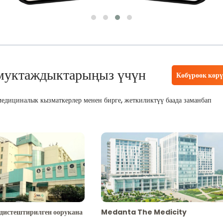
муктаждыктарыңыз үчүн
Көбүрөөк көр
едициналык кызматкерлер менен бирге, жеткиликтүү баада заманбап
адистештирилген оорукана
Medanta The Medicity