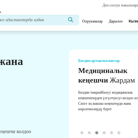
Ден соолук макалала
з.
Ооруканалар
Дарылоо
Кыз
 жана
Биздин артыкчылыктар
Медициналык
кеңешчи
Жардам
Биздин тажрыйбалуу медициналык
кеңешчилерден үзгүлтүксүз колдоо а
Сизге эң жакшы кеңештерди жана
көрсөтмөлөрдү берет.
кеңешчи колдоо