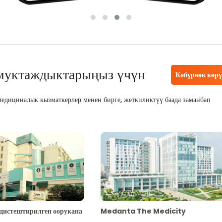
муктаждыктарыңыз үчүн
Көбүрөөк көр
едициналык кызматкерлер менен бирге, жеткиликтүү баада заманбап
адистештирилген оорукана
Medanta The Medicity