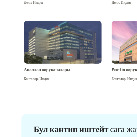
Дели
,
Индия
Дели
,
Индия
Аполлон ооруканалары
Fortis оору
Бангалор
,
Индия
Бангалор
,
Инди
Бул кантип иштейт
сага ж