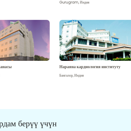
Gurugram
,
Индия
канасы
Нараяна кардиология институту
я
Бангалор
,
Индия
ардам берүү үчүн