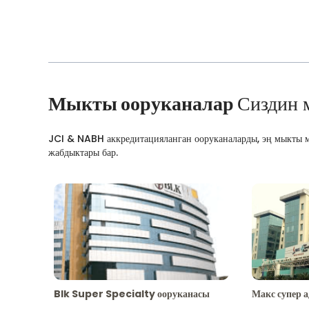
Мыкты ооруканалар
Сиздин 
JCI & NABH аккредитацияланган ооруканаларды, эң мыкты м
жабдыктары бар.
Blk Super Specialty ооруканасы
Макс супер 