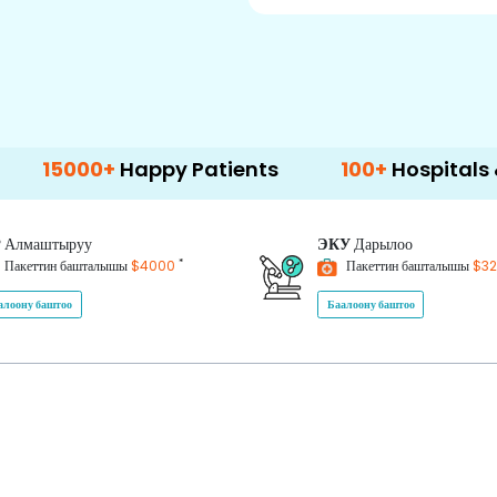
0+
Happy Patients
100+
Hospitals & Clinics
P
Алмаштыруу
ЭКУ
Дарылоо
*
Пакеттин башталышы
$4000
Пакеттин башталышы
$3
алоону баштоо
Баалоону баштоо