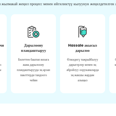
 жылмакай жеңил процесс менен ийгиликтүү кылуунун жеңилдетилген ж
чи
Дарылоону
Hassale акысыз
пландаштыруу
дарылоо
Билеттен баштап визага
Өлкөдөгү тажрыйбалуу
з
жана дарылоону
дарыгерлер менен эң
м
пландаштырууда эң арзан
абройлуу ооруканаларда
пакеттерди тандоого
эң жакшы жардам
чейин
алыңыз