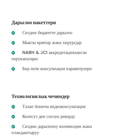
Дарылоо пакеттери
Сиздин бюджетте дарылоо
Мыкты врачтар жана хирургдар
NABH & JCI аккредитацияланган
ооруканалары
Бир нече консультация параметрлери
Технологиялык чечимдер
Талап боюнча видеоконсультация
Коопсуз ден соолук рекорду
Сиздин дарылоону көзөмөлдөө жана
пландаштыруу