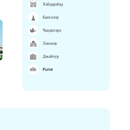
Хайдарабад
Бангалор
Чандигарх
Лакхнау
Джайпур
Pune