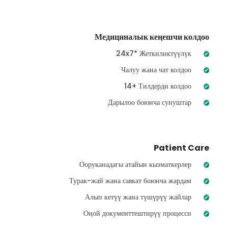
Медициналык кеңешчи колдоо
24x7* Жеткиликтүүлүк
Чалуу жана чат колдоо
14+ Тилдерди колдоо
Дарылоо боюнча сунуштар
Patient Care
Ооруканадагы атайын кызматкерлер
Турак-жай жана саякат боюнча жардам
Алып кетүү жана түшүрүү жайлар
Оңой документтештирүү процесси