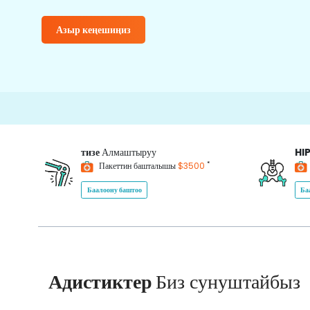
Азыр кеңешиңиз
1500
тизе
Алмаштыруу
HI
*
Пакеттин башталышы
$3500
Баалоону баштоо
Ба
Адистиктер
Биз сунуштайбыз