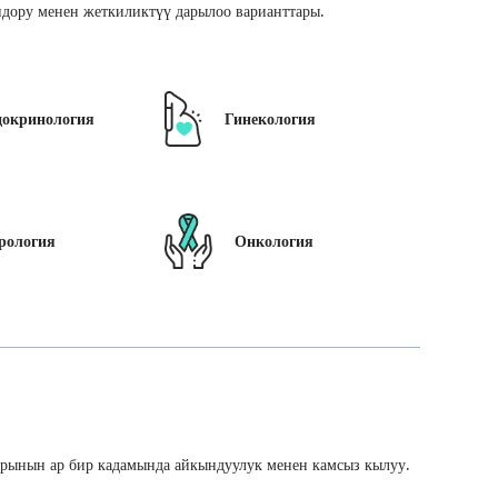
дору менен жеткиликтүү дарылоо варианттары.
докринология
Гинекология
рология
Онкология
арынын ар бир кадамында айкындуулук менен камсыз кылуу.