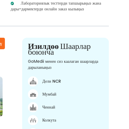
Лабораториялык тесттерди тапшырыңыз жана
дары-дармектерди онлайн заказ кылыңыз
үү
Изилдөө
Шаарлар
боюнча
GoMedii менен сиз каалаган шаарларда
дарыланыңыз
Дели NCR
Мумбай
Ченнай
Колкута