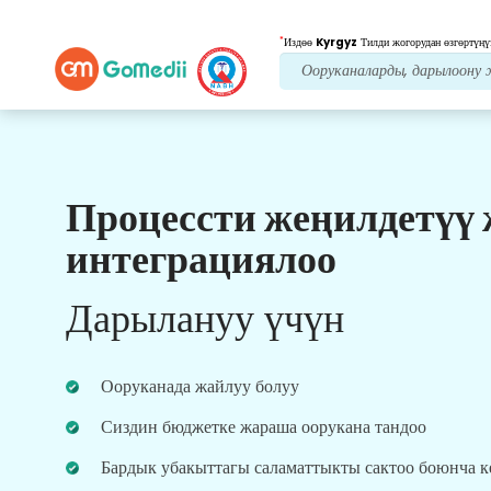
*
Издөө
Kyrgyz
Тилди жогорудан өзгөртүңү
Процессти жеңилдетүү
Биздин артыкчылыктар
интеграциялоо
Пост дарылоо
кам
көрүү
Дарылануу үчүн
Ар дайым көйгөйлөрүңүздү чечүү үчүн биздин
команда менен 24x7 медициналык жана
пациенттердин колдоосун алыңыз. Сиздин
Ооруканада жайлуу болуу
дарылоо муктаждыктарыңыз боюнча
үзгүлтүксүз жаңыртуулар.
Сиздин бюджетке жараша оорукана тандоо
Бардык убакыттагы саламаттыкты сактоо боюнча 