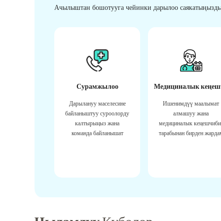
Ачылыштан бошотууга чейинки дарылоо саякатыңызды
Сурамжылоо
Медициналык кеңеш
Дарылануу маселесине
Ишенимдүү маалымат
байланыштуу суроолорду
алмашуу жана
калтырыңыз жана
медициналык кеңешчиби
команда байланышат
тарабынан бирден жарда