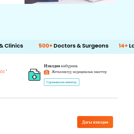
500+
Doctors & Surgeons
14+
Language 
Изилдөө
көбүрөөк
*
200
Жеткиликтүү медициналык пакеттер
Сурамжылоо жөнөтүү
Дагы изилдөө