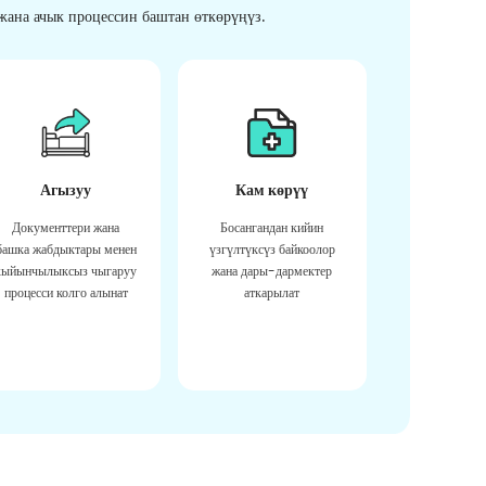
ана ачык процессин баштан өткөрүңүз.
Агызуу
Кам көрүү
Документтери жана
Босангандан кийин
башка жабдыктары менен
үзгүлтүксүз байкоолор
кыйынчылыксыз чыгаруу
жана дары-дармектер
процесси колго алынат
аткарылат