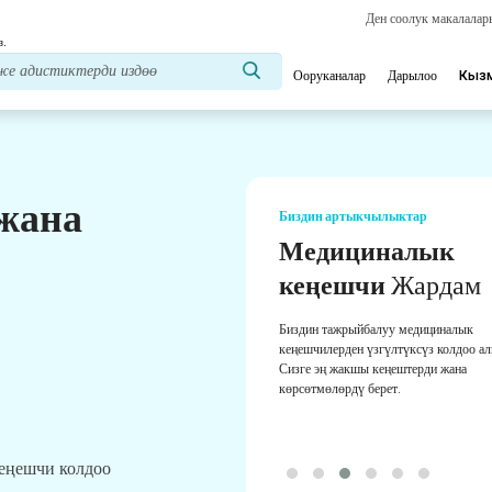
Ден соолук макалала
з.
Ооруканалар
Дарылоо
Кыз
 жана
Биздин артыкчылыктар
Медициналык
кеңешчи
Жардам
Биздин тажрыйбалуу медициналык
кеңешчилерден үзгүлтүксүз колдоо а
Сизге эң жакшы кеңештерди жана
көрсөтмөлөрдү берет.
кеңешчи колдоо