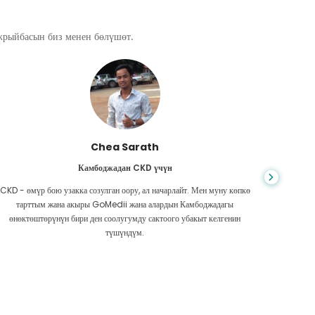
ажрыйбасын биз менен бөлүшөт.
Chea Sarath
Камбоджадан CKD үчүн
CKD - өмүр бою узакка созулган оору, ал начарлайт. Мен муну көпкө
Жашоо к
тарттым жана акыры GoMedii жана алардын Камбоджадагы
боордун
өнөктөштөрүнүн бири ден соолугумду сактоого убакыт келгенин
Акчам аз
түшүндүм.