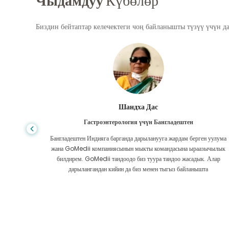
Чыдамдуу
Күбөлөр
Биздин бейтаптар келечектеги чоң байланышты түзүү үчүн д
Шандха Дас
Гастроэнтерология үчүн Бангладештен
да көп,
Бангладештен Индияга барганда дарыланууга жардам берген уулума
л тургай
жана GoMedii компаниясынын мыкты командасына ыраазычылык
зек жок,
билдирем. GoMedii тандоодо биз туура тандоо жасадык. Алар
ттим.
дарылангандан кийин да биз менен тыгыз байланышта