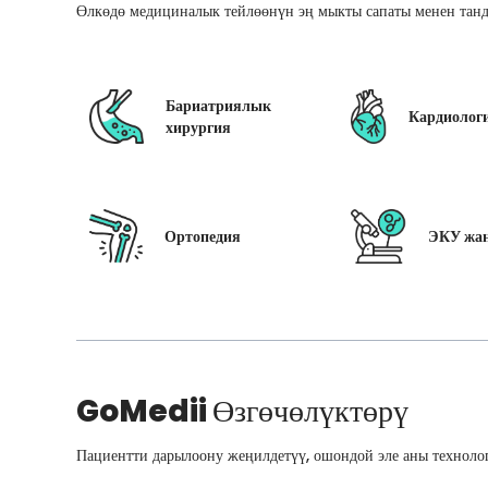
Өлкөдө медициналык тейлөөнүн эң мыкты сапаты менен танд
Бариатриялык
Кардиолог
хирургия
Ортопедия
ЭКУ жан
GoMedii
Өзгөчөлүктөрү
Пациентти дарылоону жеңилдетүү, ошондой эле аны технолог