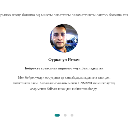
арылоо жолу боюнча эң мыкты сапаттагы саламаттыкты сактоо боюнча т
Фурканул Ислам
Бөйрөктү трансплантациялоо үчүн Бангладештен
Мен бөйрөгүмдүн оорусунан ар кандай дарыларды ала алам деп
үмүттөнгөн элем. Алланын ырайымы менен GoMedii менен жолугуп,
алар менен байланышкандан кийин гана болду.