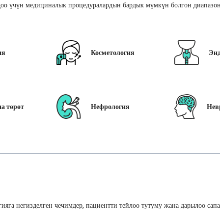
оо үчүн медициналык процедуралардын бардык мүмкүн болгон диапазон
ия
Косметология
Эн
а төрөт
Нефрология
Нев
ияга негизделген чечимдер, пациентти тейлөө тутуму жана дарылоо сап