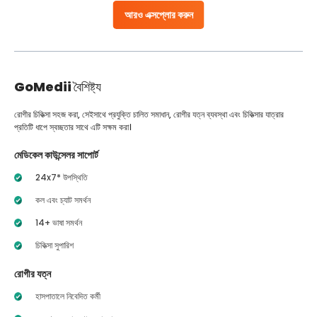
আরও এক্সপ্লোর করুন
GoMedii
বৈশিষ্ট্য
রোগীর চিকিত্সা সহজ করা, সেইসাথে প্রযুক্তি চালিত সমাধান, রোগীর যত্ন ব্যবস্থা এবং চিকিত্সার যাত্রার
প্রতিটি ধাপে স্বচ্ছতার সাথে এটি সক্ষম করা।
মেডিকেল কাউন্সেলর সাপোর্ট
24x7* উপস্থিতি
কল এবং চ্যাট সমর্থন
14+ ভাষা সমর্থন
চিকিত্সা সুপারিশ
রোগীর যত্ন
হাসপাতালে নিবেদিত কর্মী