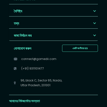
বৈশিষ্ট্য
তথ্য
ভাষা নির্বাচন কর
যোগাযোগ করুন
একটি অংশীদার হয়ে
connect@gomedii.com
(+91) 9311101477
96, block C, Sector 65, Noida,
Uttar Pradesh, 201301
আমাদের নিউজলেটার সদস্যতা