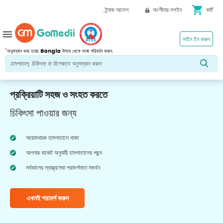
shopping_cart
ট্র্যাক আদেশ
অংশীদার লগইন
কার্ট
menu
সাইন ইন করুন
*
অনুসন্ধান করা হচ্ছে
Bangla
উপরে থেকে ভাষা পরিবর্তন করুন.
প্রক্রিয়াটি সহজ ও সংহত করতে
চিকিৎসা পাওয়ার জন্য
আরামদায়ক হাসপাতালে থাকা
আপনার বাজেট অনুযায়ী হাসপাতালের পছন্দ
সর্বকালের স্বাস্থ্যসেবা পরামর্শদাতা সমর্থন
এখনই পরামর্শ করুন