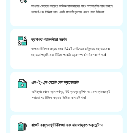
আপনার ক্ষেত্রে সবচেয়ে অভিজ্ঞ ডাক্তারদের সাথে অত্যাধুনিক হাসপাতালে
পরামর্শ এবং চিকিত্সা পান। একটি সাশ্রয়ী মূল্যের খরচে সেরা চিকিৎসা।
ক্রমাগত পরামর্শদাতা সমর্থন
আপনার চিকিৎসা যাত্রার সময় 24x7 মেডিকেল কাউন্সেলর সহায়তা এবং
সহায়তা। পদ্ধতি এবং চিকিত্সা পরবর্তী যত্ন সম্পর্কে সর্বদা পরামর্শ পান।
এন্ড-টু-এন্ড পেশেন্ট কেস ম্যানেজমেন্ট
আবিষ্কার থেকে স্রাব পর্যন্ত, বিভিন্ন ডকুমেন্টেশন সহ কেস ম্যানেজমেন্ট
সহায়তা সহ চিকিত্সা যাত্রার নিয়মিত আপডেট পান।
বাজেট বন্ধুত্বপূর্ণ চিকিৎসা এবং ঝামেলামুক্ত ডকুমেন্টেশন