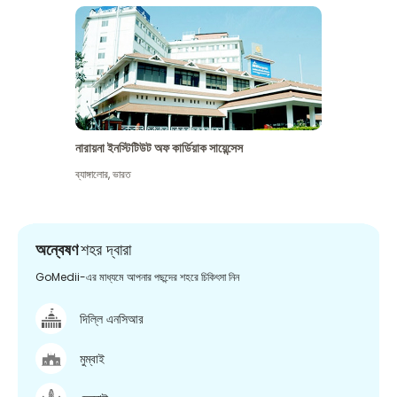
নারায়না ইনস্টিটিউট অফ কার্ডিয়াক সায়েন্সেস
ব্যাঙ্গালোর
,
ভারত
অন্বেষণ
শহর দ্বারা
GoMedii-এর মাধ্যমে আপনার পছন্দের শহরে চিকিৎসা নিন
দিল্লি এনসিআর
মুম্বাই