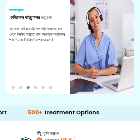
আমাদের সুবিধা
আম
মেডিকেল কাউন্সেলর
সহায়তা
অ
আমাদের অভিজ্ঞ মেডিকেল কাউন্সেলরদের কাছ
ভা
থেকে নিয়মিত সহায়তা পান। আপনাকে সর্বোত্তম
চি
পরামর্শ এবং দিকনির্দেশনা প্রদান করে।
ডা
500+
Treatment Options
হাঁটু
প্রতিস্থাপন
*
প্যাকেজ শুরু
$3500