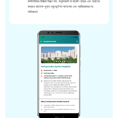
কাস্টমাইজড চিকিত্সা বিকল্প পান. অনুমানগুলি যা বাজেট-বান্ধব এবং অ্যাপের
মাধ্যমে ঝামেলা-মুক্ত ডকুমেন্টেশন আপলোড এবং প্রক্রিয়াকরণের
অভিজ্ঞতা।