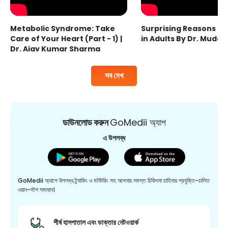
Metabolic Syndrome: Take
Surprising Reasons fo
Care of Your Heart (Part - 1) |
in Adults By Dr. Mudas
Dr. Ajay Kumar Sharma
সব দেখ
ডাউনলোড করুন
GoMedii অ্যাপ
এ উপলব্ধ
GoMedii অ্যাপে উপলব্ধ ট্র্যাকিং ও মনিটরিং সহ আপনার সমস্ত চিকিৎসা চাহিদার প্রযুক্তি-চালিত
ওয়ান-স্টপ সমাধান।
শীর্ষ হাসপাতাল এবং ডাক্তার নেটওয়ার্ক