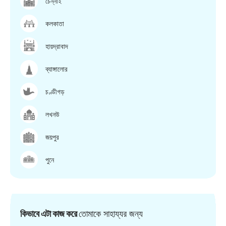
চেন্নাই
কলকাতা
হায়দ্রাবাদ
ব্যাঙ্গালোর
চণ্ডীগড়
লখনউ
জয়পুর
পুনে
কিভাবে এটা কাজ করে
তোমাকে সাহায্যর জন্য