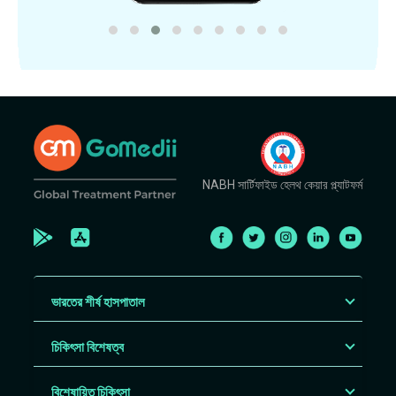
NABH সার্টিফাইড হেলথ কেয়ার প্ল্যাটফর্ম
ভারতের শীর্ষ হাসপাতাল
চিকিৎসা বিশেষত্ব
বিশেষায়িত চিকিৎসা