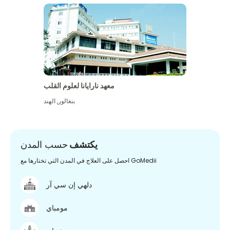
معهد نارايانا لعلوم القلب
بنغالور
,
الهند
يكتشف
حسب المدن
احصل على العلاج في المدن التي تختارها مع GoMedii
دلهي إن سي آر
مومباي