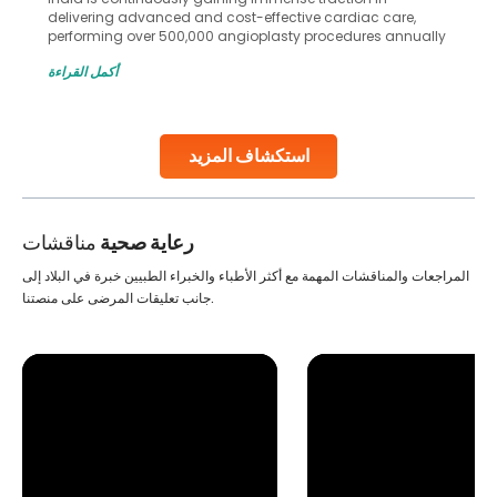
delivering advanced and cost-effective cardiac care,
performing over 500,000 angioplasty procedures annually
with a success rate exceeding 90%. Patients across the
أكمل القراءة
globe are searching for treatments like angioplasty and
stent placement in Indian hospitals, owing to the
combination of high-quality care and affordability.
Studies, such as one published
استكشاف المزيد
Continue Reading
رعاية صحية
مناقشات
المراجعات والمناقشات المهمة مع أكثر الأطباء والخبراء الطبيين خبرة في البلاد إلى
جانب تعليقات المرضى على منصتنا.