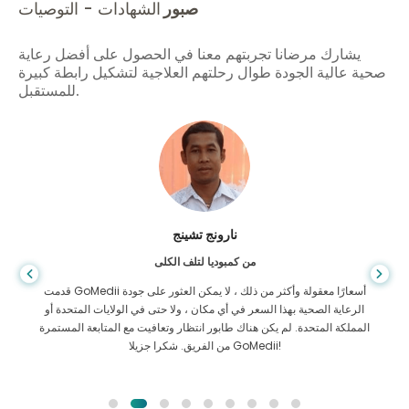
صبور
الشهادات - التوصيات
يشارك مرضانا تجربتهم معنا في الحصول على أفضل رعاية
صحية عالية الجودة طوال رحلتهم العلاجية لتشكيل رابطة كبيرة
للمستقبل.
شاندها داس
من بنغلاديش لأمراض الجهاز الهضمي
لقد شكرت ابني وفريق GoMedii الرائع الذي ساعدني في رحلتي من
بنغلاديش إلى الهند لتلقي العلاج. لقد اتخذنا الخيار الصحيح في اختيار
GoMedii. حتى بعد العلاج يحتفظون بعلاقة قوية معنا