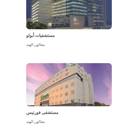
مستشفيات أبولو
بنغالور
,
الهند
عرض المزيد
مستشفى فورتيس
بنغالور
,
الهند