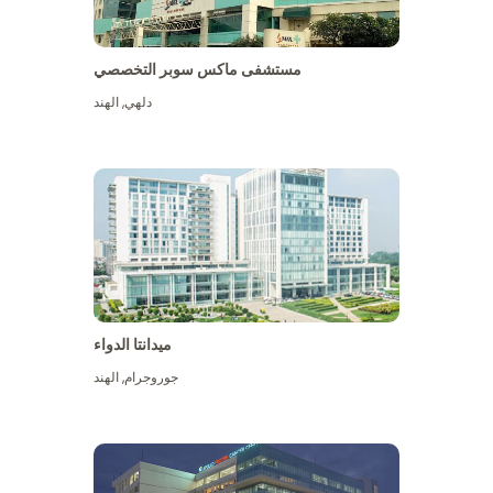
مستشفى ماكس سوبر التخصصي
دلهي
,
الهند
ميدانتا الدواء
جوروجرام
,
الهند