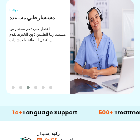
نا
فوائدنا
ت
مستشار طبي
مساعدة
ت
احصل على دعم منتظم من
مستشارينا الطبيين ذوي الخبرة. نقدم
ا
لك أفضل النصائح والإرشادات.
ي
ة
+
Language Support
500+
Treatment Opti
ركبة
إستبدال
*
$3500
تبدأ الحزمة في