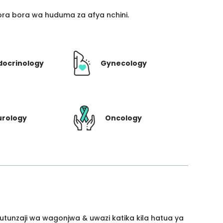
ra bora wa huduma za afya nchini.
docrinology
Gynecology
urology
Oncology
utunzaji wa wagonjwa & uwazi katika kila hatua ya