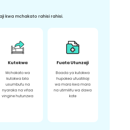
i kwa mchakato rahisi rahisi.
Kutokwa
Fuata Utunzaji
Mchakato wa
Baada ya kutokwa
kutokwa bila
hupokea ufuatiliaji
usumbufu na
wa mara kwa mara
nyaraka na vifaa
na utimilifu wa dawa
vingine hutunzwa
kote