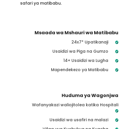
safari ya matibabu.
Msaada wa Mshauri wa Matibabu
24x7* Upatikanaji
Usaidizi wa Piga na Gumzo
14+ Usaidizi wa Lugha
Mapendekezo ya Matibabu
Huduma ya Wagonjwa
Wafanyakazi waliojitolea katika Hospitali
Usaidizi wa usafiri na malazi
Vifaa vya Kuchukua na Kuacha