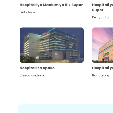
Hospitali ya Maalum ya Blk Super
Hospitali 
Super
Delhi
,
India
Delhi
,
India
Hospitali za Apollo
Hospitali y
Bangalore
,
India
Bangalore
,
In