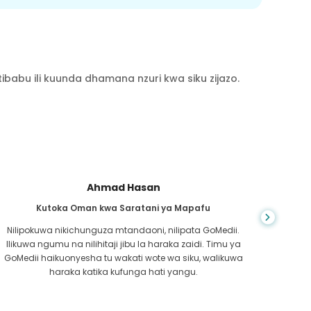
babu ili kuunda dhamana nzuri kwa siku zijazo.
Ahmad Hasan
Kutoka Oman kwa Saratani ya Mapafu
Kutoka
Nilipokuwa nikichunguza mtandaoni, nilipata GoMedii.
Ni
Ilikuwa ngumu na nilihitaji jibu la haraka zaidi. Timu ya
kush
GoMedii haikuonyesha tu wakati wote wa siku, walikuwa
usai
haraka katika kufunga hati yangu.
chaguz