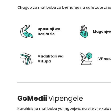
Chaguo za matibabu za bei nafuu na safu zote zin
Upasuaji wa
Magonjw
Bariatric
Madaktari wa
IVF na 
Mifupa
GoMedii
Vipengele
Kurahisisha matibabu ya mgonjwa, na vile vile kui