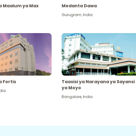
ya Maalum ya Max
Medanta Dawa
Gurugram
,
India
a Fortis
Taasisi ya Narayana ya Sayansi
ya Moyo
dia
Bangalore
,
India