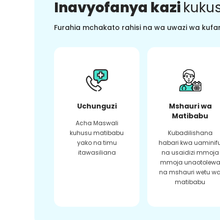
Inavyofanya kazi
kukus
Furahia mchakato rahisi na wa uwazi wa kufan
Uchunguzi
Mshauri wa
Matibabu
Acha Maswali
kuhusu matibabu
Kubadilishana
yako na timu
habari kwa uaminif
itawasiliana
na usaidizi mmoja
mmoja unaotolew
na mshauri wetu w
matibabu