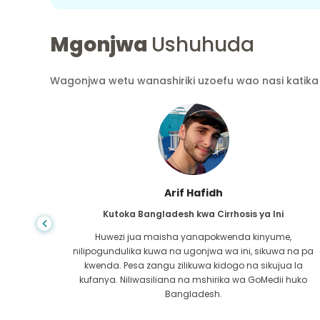
Mgonjwa
Ushuhuda
Wagonjwa wetu wanashiriki uzoefu wao nasi katika 
Arif Hafidh
Kutoka Bangladesh kwa Cirrhosis ya Ini
nazidi
Huwezi jua maisha yanapokwenda kinyume,
timaye
nilipogundulika kuwa na ugonjwa wa ini, sikuwa na pa
bodia
kwenda. Pesa zangu zilikuwa kidogo na sikujua la
ia afya
kufanya. Niliwasiliana na mshirika wa GoMedii huko
Bangladesh.