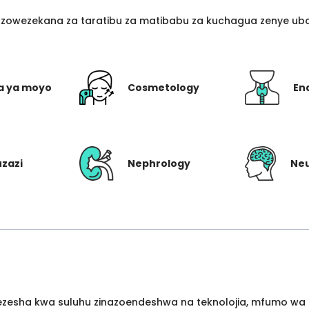
azowezekana za taratibu za matibabu za kuchagua zenye ubo
a ya moyo
Cosmetology
En
uzazi
Nephrology
Ne
wezesha kwa suluhu zinazoendeshwa na teknolojia, mfumo wa 