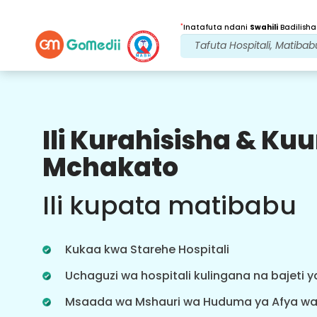
*
Inatafuta ndani
Swahili
Badilisha
Ili Kurahisisha & K
Faida Zetu
Mchakato
Programu ya
Lugha nyingi
Ili kupata matibabu
Msaada
Pakua programu yetu ya Lugha nyingi
ya GoMedii ambayo hukusaidia
Kukaa kwa Starehe Hospitali
kufuatilia na kufuatilia safari yako ya
matibabu vyema na kwa usahihi.
Uchaguzi wa hospitali kulingana na bajeti 
Msaada wa Mshauri wa Huduma ya Afya w