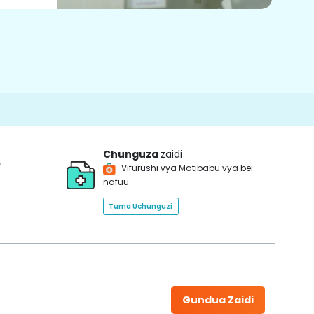
Chunguza
zaidi
*
Vifurushi vya Matibabu vya bei
nafuu
Tuma Uchunguzi
Gundua Zaidi