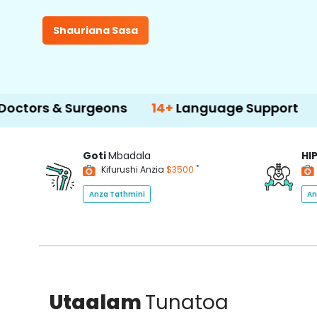
Shauriana Sasa
& Surgeons
14+
Language Support
500
Goti
Mbadala
HI
*
Kifurushi Anzia
$3500
Anza Tathmini
An
Utaalam
Tunatoa