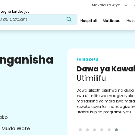
Makala za Afya
 Lugha kutoka juu.
Hospitali
Matibabu
Hud
uunganisha
Faida Zetu
Dawa ya Kawa
Utimilifu
Dawa zilizothibitishwa na duka
kwa utimilifu wa maagizo yako
masasisho ya mara kwa mara 
kuweka upya faili na kuagiza 
urahisi kupitia programu yetu.
yako
a Muda Wote