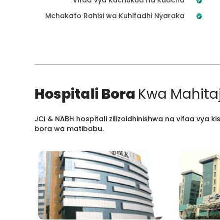
Mchakato Rahisi wa Kuhifadhi Nyaraka
Hospitali Bora
Kwa Mahitaj
JCI & NABH hospitali zilizoidhinishwa na vifaa vya
bora wa matibabu.