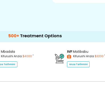
+
Treatment Options
P
Mbadala
IVF
Matibabu
*
Kifurushi Anzia
$4000
Kifurushi Anzia
$3200
za Tathmini
Anza Tathmini