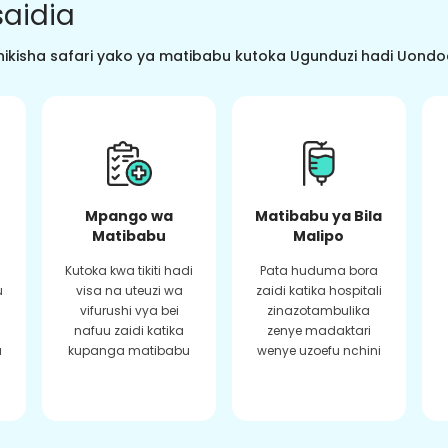
aidia
ikisha safari yako ya matibabu kutoka Ugunduzi hadi Uondoaj
Mpango wa
Matibabu ya Bila
Matibabu
Malipo
Kutoka kwa tikiti hadi
Pata huduma bora
u
visa na uteuzi wa
zaidi katika hospitali
vifurushi vya bei
zinazotambulika
a
nafuu zaidi katika
zenye madaktari
a
kupanga matibabu
wenye uzoefu nchini