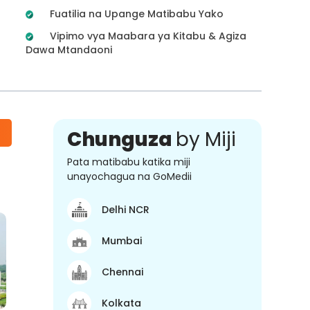
Fuatilia na Upange Matibabu Yako
Vipimo vya Maabara ya Kitabu & Agiza
Dawa Mtandaoni
Chunguza
by Miji
Pata matibabu katika miji
unayochagua na GoMedii
Delhi NCR
Mumbai
Chennai
Kolkata