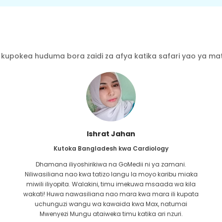
kupokea huduma bora zaidi za afya katika safari yao ya mati
Ishrat Jahan
Kutoka Bangladesh kwa Cardiology
Dhamana iliyoshirikiwa na GoMedii ni ya zamani.
Niliwasiliana nao kwa tatizo langu la moyo karibu miaka
miwili iliyopita. Walakini, timu imekuwa msaada wa kila
wakati! Huwa nawasiliana nao mara kwa mara ili kupata
uchunguzi wangu wa kawaida kwa Max, natumai
Mwenyezi Mungu ataiweka timu katika ari nzuri.