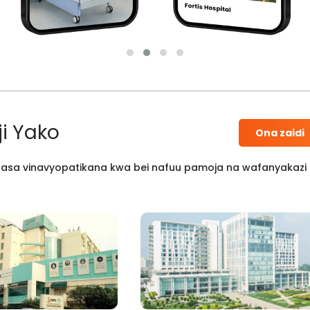
i Yako
Ona zaidi
 kisasa vinavyopatikana kwa bei nafuu pamoja na wafanyakazi