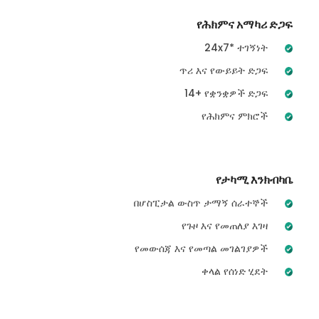
የሕክምና አማካሪ ድጋፍ
24x7* ተገኝነት
ጥሪ እና የውይይት ድጋፍ
14+ የቋንቋዎች ድጋፍ
የሕክምና ምክሮች
የታካሚ እንክብካቤ
በሆስፒታል ውስጥ ታማኝ ሰራተኞች
የጉዞ እና የመጠለያ እገዛ
የመውሰጃ እና የመጣል መገልገያዎች
ቀላል የሰነድ ሂደት