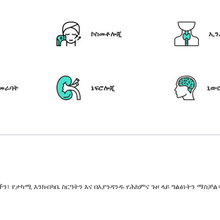
ኮስመቶሎጂ
ኢን
የመራባት
ኔፍሮሎጂ
ኒው
 የታካሚ እንክብካቤ ስርዓትን እና በእያንዳንዱ የሕክምና ጉዞ ላይ ግልፅነትን ማስቻል