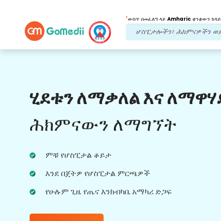
*
ውስጥ በመፈለግ ላይ
Amharic
ቋንቋውን ከላይ
የእኛ ጥቅሞች
ሂደቱን ለማቃለል እና ለማዋሃ
የድህረ ህክምና
ክትትል
የሚደረግበት እንክብካቤ
ሕክምናውን ለማግኘት
ችግሮቻችሁን በማንኛውም ጊዜ ለመፍታት ከቡድናችን
ጋር 24x7 የህክምና እና የታካሚ ድጋፍ ያግኙ።
ምቹ የሆስፒታል ቆይታ
በሕክምና ፍላጎቶችዎ ላይ መደበኛ ዝመናዎች።
እንደ በጀትዎ የሆስፒታል ምርጫዎች
የሁሉም ጊዜ የጤና እንክብካቤ አማካሪ ድጋፍ