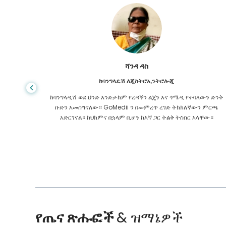
ሻንዳ ዳስ
ከባንግላዴሽ ለጂስትሮኢንትሮሎጂ
 ዋጋ የጤና
ከባንግላዲሽ ወደ ህንድ እንድታከም የረዳኝን ልጄን እና ጎሜዲ የተባለውን ድንቅ
ዩኬ ውስጥ
ቡድን አመሰግናለው። GoMedii ን በመምረጥ ረገድ ትክክለኛውን ምርጫ
 የማያቋርጥ
አድርገናል። ከህክምና በኋላም ቢሆን ከእኛ ጋር ትልቅ ትስስር አላቸው።
የጤና ጽሑፎች
& ዝማኔዎች