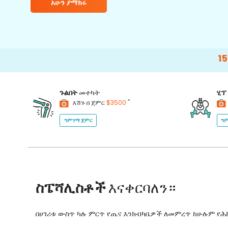
አሁን ያማክሩ
15000+
Hap
ጉልበት
መተካት
ሂፕ
*
እሽጉ በ ጀምር
$3500
ግምገማ ጀምር
ግም
ስፔሻሊስቶች
እናቀርባለን።
በሀገሪቱ ውስጥ ካሉ ምርጥ የጤና እንክብካቤዎች ለመምረጥ ከሁሉም የ