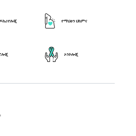
ዶክሪኖሎጂ
የማህፀን ህክምና
ሮሎጂ
ኦንኮሎጂ
።