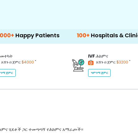
py Patients
100+
Hospitals & Clinics
5
መተካት
IVF
ሕክምና
*
*
እሽጉ በ ጀምር
$4000
እሽጉ በ ጀምር
$3200
ገማ ጀምር
ግምገማ ጀምር
ሕክምና ሂደቶች ጋር ተመጣጣኝ የሕክምና አማራጮች።