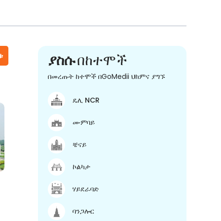
ቱ
ያስሱ
በከተሞች
በመረጡት ከተሞች በGoMedii ህክምና ያግኙ
ዴሊ NCR
ሙምባይ
ቼናይ
ኮልካታ
ሃይደራባድ
ባንጋሎር