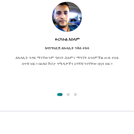
ፉርካኑል እስላም
ከባንግላዴሽ ለኩላሊት ንቅለ ተከላ
ለኩላሊት ጉዳዬ ማንኛውንም ዓይነት ሕክምና ማግኘት እንደምችል ሙሉ ተስፋ
ሰጥቼ ነበር። በአላህ ችሮታ ጎሜዲዎችን አግኝቼ ካገኛቸው በኋላ ነበር።