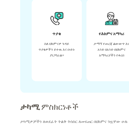
ጥያቄ
የሕክምና አማካሪ
ስለ ህክምናዎ ጉዳይ
ታማኝ የመረጃ ልውውጥ እ
ጥያቄዎችን ይተዉ እና ቡድኑ
አንድ በአንድ በህክምና
ያነጋግራል።
አማካሪያችን የቀረበ
ታካሚ
ምስክርነቶች
ታካሚዎቻችን ለወደፊት ትልቅ ትስስር ለመፍጠር በህክምና ጉዟቸው ሁሉ