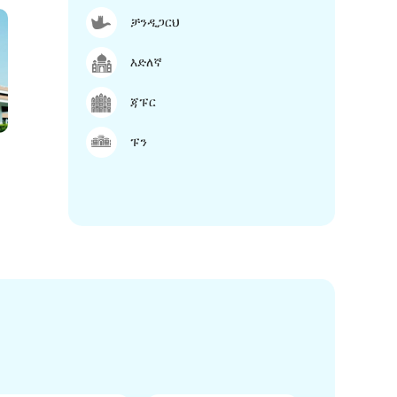
ቻንዲጋርህ
እድለኛ
ጃፑር
ፑን