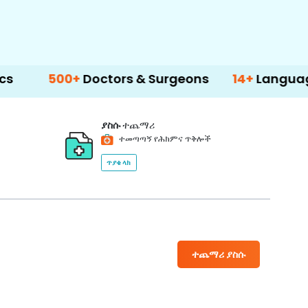
00+
Doctors & Surgeons
14+
Language Suppor
ያስሱ
ተጨማሪ
ተመጣጣኝ የሕክምና ጥቅሎች
ጥያቄ ላክ
ተጨማሪ ያስሱ