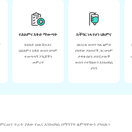
የሕክምና እቅድ ማውጣት
ከችግር ነጻ የሆነ ህክምና
ና
ከቲኬት እስከ ቪዛ እና
በአገሪቱ ውስጥ ካሉ ልምድ
በሕክምና እቅድ ውስጥ በጣም
ያላቸው ዶክተሮች ጋር በጣም
ተመጣጣኝ ፓኬጆችን
ታዋቂ በሆኑ ሆስፒታሎች
መምረጥ
ውስጥ የተሻለውን እንክብካቤ
ያግኙ
 ምርጡን ጥራት ያለው የጤና እንክብካቤ በማግኘት ልምዳቸውን ያካፍሉ።