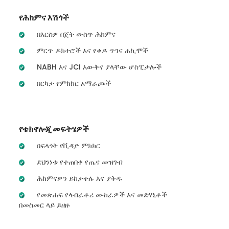
የሕክምና እሽጎች
በእርስዎ በጀት ውስጥ ሕክምና
ምርጥ ዶክተሮች እና የቀዶ ጥገና ሐኪሞች
NABH እና JCI እውቅና ያላቸው ሆስፒታሎች
በርካታ የምክክር አማራጮች
የቴክኖሎጂ መፍትሄዎች
በፍላጎት የቪዲዮ ምክክር
ደህንነቱ የተጠበቀ የጤና መዝገብ
ሕክምናዎን ይከታተሉ እና ያቅዱ
የመጽሐፍ የላብራቶሪ ሙከራዎች እና መድሃኒቶች
በመስመር ላይ ይዘዙ