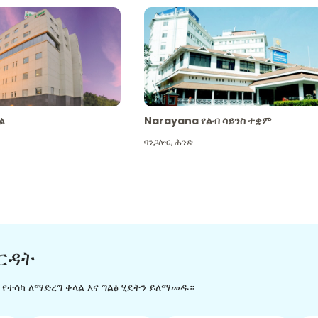
ል
Narayana የልብ ሳይንስ ተቋም
ባንጋሎር
,
ሕንድ
ርዳት
ን የተሳካ ለማድረግ ቀላል እና ግልፅ ሂደትን ይለማመዱ።