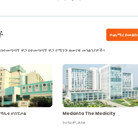
ች
ተጨማሪ ይመልከ
ር በተመጣጣኝ ዋጋ በተመጣጣኝ ዋጋ የሚገኙ ዘመናዊ መገልገያዎች።
ፔሻሊቲ ሆስፒታል
Medanta The Medicity
ጉሩግራም
,
ሕንድ