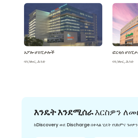
አፖሎ ሆስፒታሎች
ፎርቲስ ሆስፒታ
ባንጋሎር
,
ሕንድ
ባንጋሎር
,
ሕንድ
እንዴት እንደሚሰራ
እርስዎን ለመ
ከDiscovery ወደ Discharge በቀላል ሂደት የህክምና ጉዞዎ