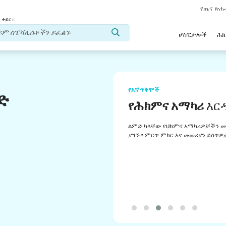
የጤና ጽ
 ቀይር።
ሆስፒታሎች
ሕ
የእኛ ጥቅሞች
ድ
የሕክምና አማካሪ
እር
ልምድ ካላቸው የህክምና አማካሪዎቻችን መ
ያግኙ። ምርጥ ምክር እና መመሪያን ይሰጥዎ