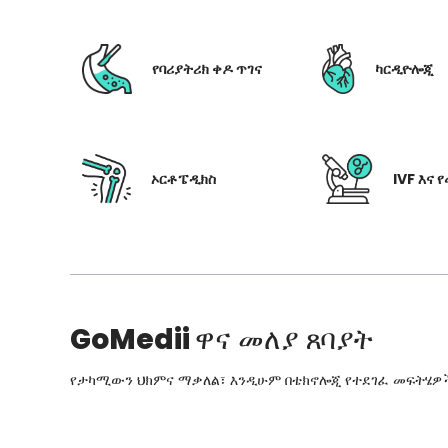
የባሪያትሪክ ቀዶ ጥገና
ካርዲዮሎጂ
ኦርቶፔዲክስ
IVF እና 
GoMedii
ዋና መለያ ጸባያት
የታካሚውን ህክምና ማቃለል፣ እንዲሁም በቴክኖሎጂ የተደገፈ መፍትሄዎችን፣