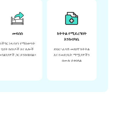
መፍሰስ
ክትትል የሚደረግበት
እንክብካቤ
ከችግር ነጻ የሆነ የማስወጣት
ሂደት ከሰነዶች እና ሌሎች
ድህረ-ፈሳሽ መደበኛ ክትትል
መገልገያዎች ጋር ይንከባከባል።
እና የመድኃኒት ማሟያዎችን
በሙሉ ይቀበላል