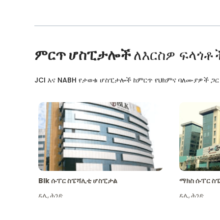
ምርጥ ሆስፒታሎች
ለእርስዎ ፍላጎቶ
JCI እና NABH የታወቁ ሆስፒታሎች ከምርጥ የህክምና ባለሙያዎች ጋ
Blk ሱፐር ስፔሻሊቲ ሆስፒታል
ማክስ ሱፐር ስ
ዴሊ
,
ሕንድ
ዴሊ
,
ሕንድ