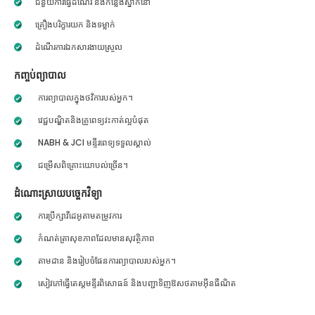
ជំនួយការធ្វើដំណើរ និងកន្លែងស្នាក់នៅ
គ្រឿងបរិក្ខារយក និងទម្លាក់
ដំណើរការឯកសារងាយស្រួល
កញ្ចប់ព្យាបាល
ការព្យាបាលក្នុងថវិការបស់អ្នក។
វេជ្ជបណ្ឌិតនិងគ្រូពេទ្យវះកាត់ល្អបំផុត
NABH & JCI មន្ទីរពេទ្យទទួលស្គាល់
ជម្រើសពិគ្រោះយោបល់ច្រើន។
ដំណោះស្រាយបច្ចេកវិទ្យា
ការប្រឹក្សាវីដេអូតាមតម្រូវការ
កំណត់ត្រាសុខភាពដែលមានសុវត្ថិភាព
តាមដាន និងរៀបចំផែនការព្យាបាលរបស់អ្នក។
សៀវភៅធ្វើតេស្តមន្ទីរពិសោធន៍ និងបញ្ជាទិញឱសថតាមអ៊ីនធឺណិត