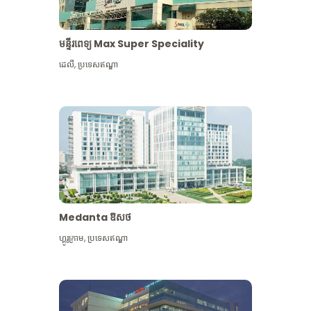
មន្ទីរពេទ្យ Max Super Speciality
ដេលី
,
ប្រទេសឥណ្ឌា
Medanta ឱសថ
ហ្គូរូក្រាម
,
ប្រទេសឥណ្ឌា