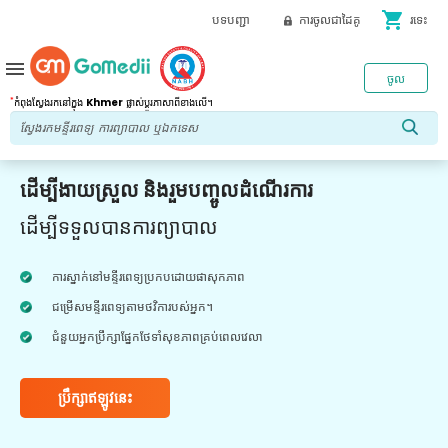
shopping_cart
បទបញ្ជា
ការចូលជាដៃគូ
រទេះ
menu
ចូល
*
កំពុងស្វែងរកនៅក្នុង
Khmer
ផ្លាស់ប្តូរភាសាពីខាងលើ។
ដើម្បីងាយស្រួល និងរួមបញ្ចូលដំណើរការ
ដើម្បីទទួលបានការព្យាបាល
ការស្នាក់នៅមន្ទីរពេទ្យប្រកបដោយផាសុកភាព
ជម្រើសមន្ទីរពេទ្យតាមថវិការបស់អ្នក។
ជំនួយអ្នកប្រឹក្សាផ្នែកថែទាំសុខភាពគ្រប់ពេលវេលា
ប្រឹក្សាឥឡូវនេះ