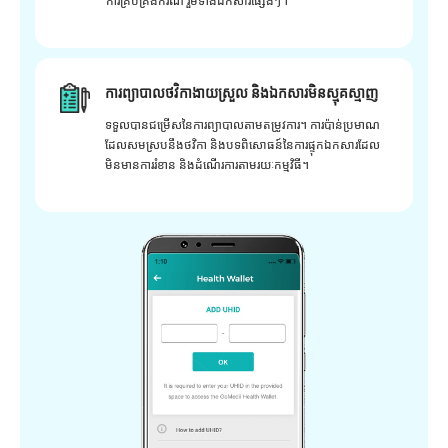
ការគ្រប់គ្រងករណី រួមទាំងឯកសារផ្សេងៗ។
ការព្យាបាលថវិកាងាយស្រួល និងឯកសារមិនស្មុគស្មាញ
ទទួលបានជម្រើសនៃការព្យាបាលតាមតម្រូវការ។ ការប៉ាន់ប្រមាណ
ដែលសមស្របនឹងថវិកា និងបទពិសោធន៍នៃការផ្ទុកឯកសារដែល
មិនមានការរំខាន និងដំណើរការតាមរយៈកម្មវិធី។