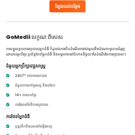
ស្វែងយល់បន្ថែម
GoMedii
លក្ខណៈពិសេស
ការបន្ធូរបន្ថយការព្យាបាលអ្នកជំងឺ ក៏ដូចជាការបើកដំណើរការវាជាមួយនឹងដំណោះស្រាយជំរុញ
ដោយបច្ចេកវិទ្យា ប្រព័ន្ធថែទាំអ្នកជំងឺ និងតម្លាភាពនៅជំហាននីមួយៗនៃដំណើរនៃការព្យាបាល។
ជំនួយអ្នកប្រឹក្សាវេជ្ជសាស្ត្រ
24x7* ភាពអាចរកបាន
ជំនួយការហៅទូរសព្ទ និងជជែក
14+ ភាសាគាំទ្រ
ការណែនាំអំពីការព្យាបាល
ការថែទាំអ្នកជំងឺ
បុគ្គលិកពិសេសនៅមន្ទីរពេទ្យ