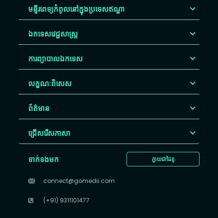
មន្ទីរពេទ្យកំពូលនៅក្នុងប្រទេសឥណ្ឌា
ឯកទេសវេជ្ជសាស្ត្រ
ការព្យាបាលឯកទេស
លក្ខណៈពិសេស
ព័ត៌មាន
ជ្រើសរើស​ភាសា
ទាក់ទងមក
ក្លាយជាដៃគូ
connect@gomedii.com
(+91) 9311101477