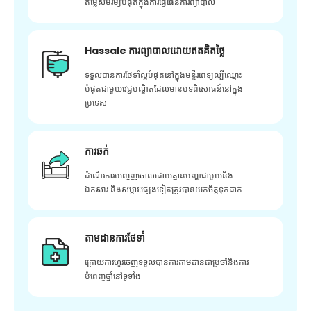
តម្លៃសមរម្យបំផុតក្នុងការធ្វើផែនការព្យាបាល
Hassale ការព្យាបាលដោយឥតគិតថ្លៃ
ទទួលបានការថែទាំល្អបំផុតនៅក្នុងមន្ទីរពេទ្យល្បីឈ្មោះ
បំផុតជាមួយវេជ្ជបណ្ឌិតដែលមានបទពិសោធន៍នៅក្នុង
ប្រទេស
ការឆក់
ដំណើរការបញ្ចេញចោលដោយគ្មានបញ្ហាជាមួយនឹង
ឯកសារ និងសម្ភារៈផ្សេងទៀតត្រូវបានយកចិត្តទុកដាក់
តាមដានការថែទាំ
ក្រោយ​ការ​ហូរ​ចេញ​ទទួល​បាន​ការ​តាមដាន​ជា​ប្រចាំ​និង​ការ​
បំពេញ​ថ្នាំ​នៅ​ទូទាំង​