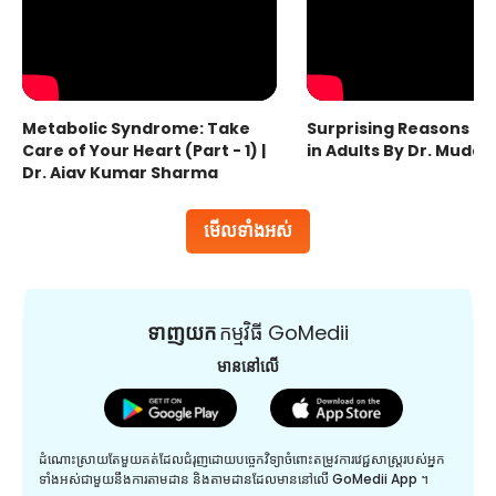
Metabolic Syndrome: Take
Surprising Reasons fo
Care of Your Heart (Part - 1) |
in Adults By Dr. Mudas
Dr. Ajay Kumar Sharma
មើលទាំងអស់
ទាញយក
កម្មវិធី GoMedii
មាននៅលើ
ដំណោះស្រាយតែមួយគត់ដែលជំរុញដោយបច្ចេកវិទ្យាចំពោះតម្រូវការវេជ្ជសាស្រ្តរបស់អ្នក
ទាំងអស់ជាមួយនឹងការតាមដាន និងតាមដានដែលមាននៅលើ GoMedii App ។