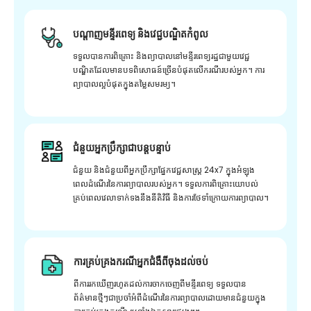
បណ្តាញមន្ទីរពេទ្យ និងវេជ្ជបណ្ឌិតកំពូល
ទទួលបានការពិគ្រោះ និងព្យាបាលនៅមន្ទីរពេទ្យរដ្ឋជាមួយវេជ្ជ
បណ្ឌិតដែលមានបទពិសោធន៍ច្រើនបំផុតលើករណីរបស់អ្នក។ ការ
ព្យាបាលល្អបំផុតក្នុងតម្លៃសមរម្យ។
ជំនួយអ្នកប្រឹក្សាជាបន្តបន្ទាប់
ជំនួយ និងជំនួយពីអ្នកប្រឹក្សាផ្នែកវេជ្ជសាស្រ្ត 24x7 ក្នុងអំឡុង
ពេលដំណើរនៃការព្យាបាលរបស់អ្នក។ ទទួលការពិគ្រោះយោបល់
គ្រប់ពេលវេលាទាក់ទងនឹងនីតិវិធី និងការថែទាំក្រោយការព្យាបាល។
ការគ្រប់គ្រងករណីអ្នកជំងឺពីចុងដល់ចប់
ពីការរកឃើញរហូតដល់ការចាកចេញពីមន្ទីរពេទ្យ ទទួលបាន
ព័ត៌មានថ្មីៗជាប្រចាំអំពីដំណើរនៃការព្យាបាលដោយមានជំនួយក្នុង