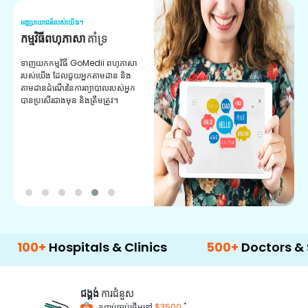
អត្ថប្រយោជន៍របស់យើង។
អត
ឱសថទៀងទាត់
ការបំពេញ
ស
ឱសថដែលបានផ្ទៀងផ្ទាត់ឱសថសម្រាប់ការ
សេ
បំពេញតាមវេជ្ជបញ្ជារបស់អ្នក។ ទទួល​បាន​
ជ
ព័ត៌មាន​ថ្មីៗ​ជា​ប្រចាំ​អំពី​ការ​បំពេញ​និង​ការ​
គ្
បញ្ជា​ទិញ​ដ៏​ងាយ​ស្រួល​តាម​រយៈ​កម្មវិធី​របស់​
យើង។
Hospitals & Clinics
500+
Doctors & Surgeo
ជង្គង់
ការជំនួស
*
កញ្ចប់ចាប់ផ្តើមនៅ
$3500