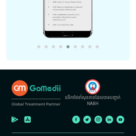
វេទិកាថែទាំសុខភាពដែលបានបញ្ជាក់
NABH