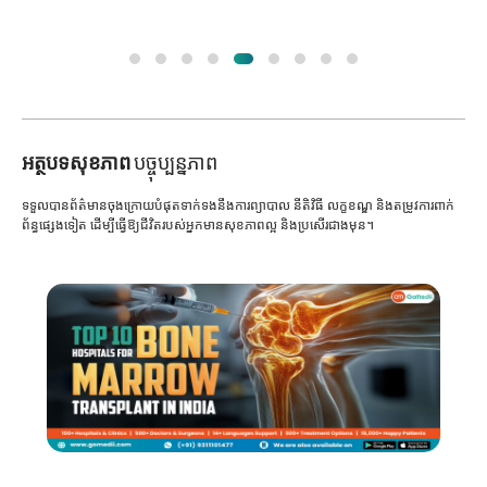
អត្ថបទសុខភាព
បច្ចុប្បន្នភាព
ទទួលបានព័ត៌មានចុងក្រោយបំផុតទាក់ទងនឹងការព្យាបាល នីតិវិធី លក្ខខណ្ឌ និងតម្រូវការពាក់
ព័ន្ធផ្សេងទៀត ដើម្បីធ្វើឱ្យជីវិតរបស់អ្នកមានសុខភាពល្អ និងប្រសើរជាងមុន។