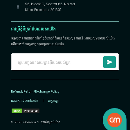
96, block C, Sector 65, Noida,
Uttar Pradesh, 201301
ជាវព្រឹត្តិប័ត្រព័ត៌មានរបស់យើង
ទទួលបានការជាវឥតគិតថ្លៃចំពោះព័ត៌មានជំនួយសុខភាពនិងកាយសម្បទារបស់យើង
ហើយរង់ចាំការផ្តល់ជូនចុងក្រោយរបស់យើង
Refund/Return/Exchange Policy
គោលការណ៍​ភាព​ឯកជន
|
លក្ខខណ្ឌ
© 2023 GoMedii ។ រក្សា​រ​សិទ្ធ​គ្រប់យ៉ាង