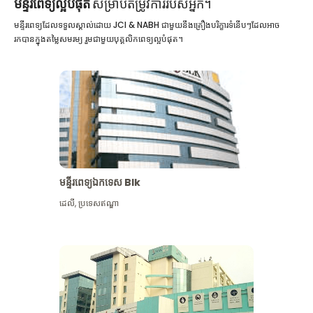
មន្ទីរពេទ្យល្អបំផុត
សម្រាប់តម្រូវការរបស់អ្នក។
មន្ទីរពេទ្យដែលទទួលស្គាល់ដោយ JCI & NABH ជាមួយនឹងគ្រឿងបរិក្ខារទំនើបៗដែលអាច
រកបានក្នុងតម្លៃសមរម្យ រួមជាមួយបុគ្គលិកពេទ្យល្អបំផុត។
មន្ទីរពេទ្យឯកទេស Blk
ដេលី
,
ប្រទេសឥណ្ឌា