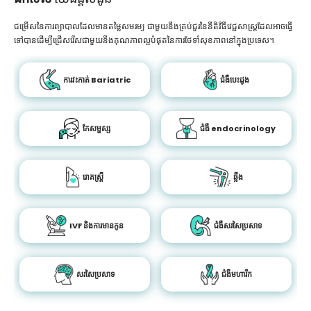
ជម្រើសនៃការព្យាបាលដែលមានតម្លៃសមរម្យ ជាមួយនឹងគ្រប់ជួរនៃនីតិវិធីវេជ្ជសាស្រ្តដែលអាចធ្វើ
ទៅបានដើម្បីជ្រើសរើសជាមួយនឹងគុណភាពល្អបំផុតនៃការថែទាំសុខភាពនៅក្នុងប្រទេស។
ការវះកាត់ Bariatric
ជំងឺបេះដូង
កែសម្ផស្ស
ជំងឺ endocrinology
រោគស្ត្រី
ឆ្អឹង
IVF និងការមានកូន
ជំងឺសរសៃប្រសាទ
សរសៃប្រសាទ
ជំងឺមហារីក