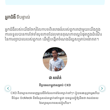
អ្នកជំងឺ
ទីបន្ទាល់
អ្នកជំងឺរបស់យើងចែករំលែកបទពិសោធន៍របស់ពួកគេជាមួយយើងក្នុង
ការទទួលបានការថែទាំសុខភាពដែលមានគុណភាពល្អបំផុតក្នុងដំណើរ
នៃការព្យាបាលរបស់ពួកគេ ដើម្បីបង្កើតចំណងដ៏ល្អសម្រាប់អនាគត។
អារីហ្វ ហាហ្វីស
ពីប្រទេសបង់ក្លាដែសសម្រាប់ជំងឺក្រិនថ្លើម
្ខវាយូរហើយ
អ្នក​មិន​ដឹង​ថា​ពេល​ណា​ដែល​ជីវិត​ដើរ​ខុស​ពេល​ដែល​ខ្ញុំ​ត្រូវ​បាន​គេ​រក​ឃើញ​ថា​មាន​ជំងឺ​
 វាដល់ពេល
ក្រិន​ថ្លើម ខ្ញុំ​គ្មាន​កន្លែង​ទៅ​ណា​ទេ។ ថវិការបស់ខ្ញុំមានតិច ហើយខ្ញុំមិនដឹងថាត្រូវធ្វើអ្វីទ
ខ្ញុំត្រូវបានទាក់ទងទៅដៃគូរបស់ GoMedii នៅប្រទេសបង់ក្លាដែស។