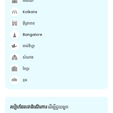
ចេនណៃ
Kolkata
អ៊ីដ្រាបាដ
Bangalore
ចាន់ឌីហ្គា
សំណាង
ចៃពួរ
ពុន
របៀបដែលវាដំណើរការ
ដើម្បី​ជួយ​អ្នក