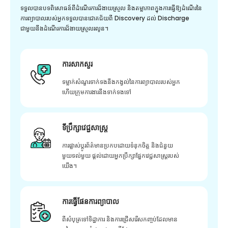
ទទួលបានបទពិសោធន៍ពីដំណើរការដ៏ងាយស្រួល និងតម្លាភាពក្នុងការធ្វើឱ្យដំណើរនៃ
ការព្យាបាលរបស់អ្នកទទួលបានជោគជ័យពី Discovery ដល់ Discharge
ជាមួយនឹងដំណើរការដ៏ងាយស្រួលរលូន។
ការសាកសួរ
ទម្លាក់សំណួរទាក់ទងនឹងកង្វល់នៃការព្យាបាលរបស់អ្នក
ហើយក្រុមការងារនឹងទាក់ទងទៅ
ទីប្រឹក្សាវេជ្ជសាស្ត្រ
ការផ្លាស់ប្តូរព័ត៌មានប្រកបដោយទំនុកចិត្ត និងជំនួយ
មួយទល់មួយ ផ្តល់ដោយអ្នកប្រឹក្សាផ្នែកវេជ្ជសាស្រ្តរបស់
យើង។
ការធ្វើផែនការព្យាបាល
ពីសំបុត្រទៅទិដ្ឋាការ និងការជ្រើសរើសកញ្ចប់ដែលមាន