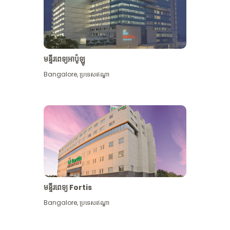
មន្ទីរពេទ្យអាប៉ូឡូ
Bangalore
,
ប្រទេសឥណ្ឌា
មើល​ច្រើន​ទៀត
មន្ទីរពេទ្យ Fortis
Bangalore
,
ប្រទេសឥណ្ឌា