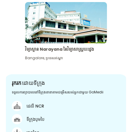
វិទ្យាស្ថាន Narayana នៃវិទ្យាសាស្រ្តបេះដូង
Bangalore
,
ប្រទេសឥណ្ឌា
រុករក
ដោយទីក្រុង
ទទួលការព្យាបាលនៅទីក្រុងនានាតាមជម្រើសរបស់អ្នកជាមួយ GoMedii
ដេលី NCR
ទីក្រុងបុមបៃ