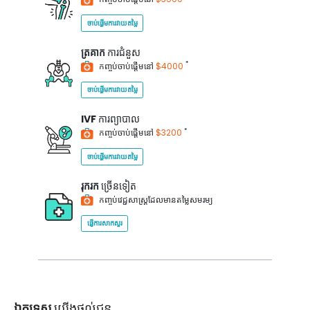
ចាប់ផ្តើមការវាយតម្លៃ
ត្រគាក
ការជំនួស
*
កញ្ចប់ចាប់ផ្តើមនៅ
$4000
ចាប់ផ្តើមការវាយតម្លៃ
IVF
ការព្យាបាល
*
កញ្ចប់ចាប់ផ្តើមនៅ
$3200
ចាប់ផ្តើមការវាយតម្លៃ
រុករក
ច្រើនទៀត
កញ្ចប់វេជ្ជសាស្ត្រដែលមានតម្លៃសមរម្យ
ផ្ញើការសាកសួរ
ឯកទេស
យើងផ្តល់ជូន