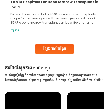
Top 10 Hospitals For Bone Marrow Transplant in
India
Did you know that in India 3000 bone marrow transplants
are performed every year with an average survival rate of
85%? A bone marrow transplant can be a life-changing
treatment for an individual, choosing the right hospital can
បន្តអាន
make all the difference. India has some of the world’s
leading hospitals for bone marrow transplants.
Continue Reading
ស្វែងយល់បន្ថែម
ការ​ថែទាំ​សុខភាព
ការពិភាក្សា
ការពិនិត្យឡើងវិញ និងការពិភាក្សាសំខាន់ៗជាមួយវេជ្ជបណ្ឌិត និងអ្នកជំនាញដែលមានបទ
ពិសោធន៍ច្រើនបំផុតរបស់ប្រទេស រួមជាមួយនឹងមតិកែលម្អរបស់អ្នកជំងឺនៅលើវេទិការបស់យើង។