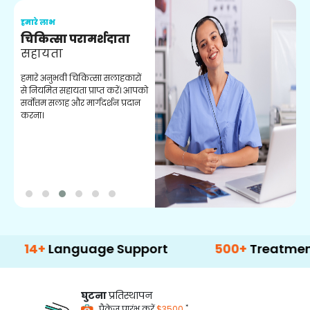
हमारे लाभ
ह
चिकित्सा परामर्शदाता
सहायता
व
हमारे अनुभवी चिकित्सा सलाहकारों
ब
से नियमित सहायता प्राप्त करें। आपको
व
सर्वोत्तम सलाह और मार्गदर्शन प्रदान
ह
करना।
ऑ
Language Support
500+
Treatment Optio
घुटना
प्रतिस्थापन
*
पैकेज प्रारंभ करें
$3500