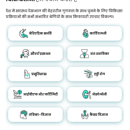
देश में स्वास्थ्य देखभाल की बेहतरीन गुणवत्ता के साथ चुनने के लिए चिकित्सा
प्रक्रियाओं की सभी संभावित श्रेणियों के साथ किफायती उपचार विकल्प।
बेरिएट्रिक सर्जरी
कार्डियलजी
सौंदर्य प्रसाधन
अंतःस्त्राविका
प्रसूतिशास्र
हड्डी रोग
आईवीएफ और फर्टिलिटी
नेफ्रोलॉजी
तंत्रिका-विज्ञान
कैंसर विज्ञान