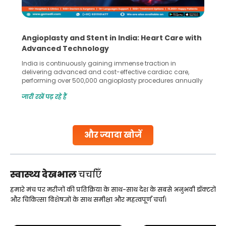
Angioplasty and Stent in India: Heart Care with
Advanced Technology
India is continuously gaining immense traction in
delivering advanced and cost-effective cardiac care,
performing over 500,000 angioplasty procedures annually
with a success rate exceeding 90%. Patients across the
जारी रखें पढ़ रहे हैं
globe are searching for treatments like angioplasty and
stent placement in Indian hospitals, owing to the
combination of high-quality care and affordability.
Studies, such as one published
और ज्यादा खोजें
Continue Reading
स्वास्थ्य देखभाल
चर्चाएँ
हमारे मंच पर मरीजों की प्रतिक्रिया के साथ-साथ देश के सबसे अनुभवी डॉक्टरों
और चिकित्सा विशेषज्ञों के साथ समीक्षा और महत्वपूर्ण चर्चा।