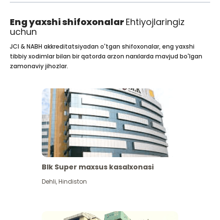
Eng yaxshi shifoxonalar
Ehtiyojlaringiz
uchun
JCI & NABH akkreditatsiyadan o'tgan shifoxonalar, eng yaxshi
tibbiy xodimlar bilan bir qatorda arzon narxlarda mavjud bo'lgan
zamonaviy jihozlar.
Blk Super maxsus kasalxonasi
Dehli
,
Hindiston