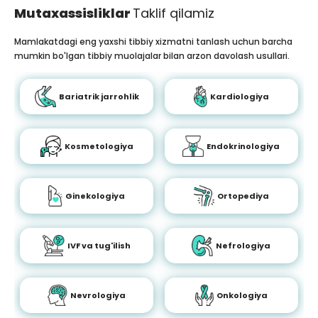
Mutaxassisliklar
Taklif qilamiz
Mamlakatdagi eng yaxshi tibbiy xizmatni tanlash uchun barcha
mumkin bo'lgan tibbiy muolajalar bilan arzon davolash usullari.
Bariatrik jarrohlik
Kardiologiya
Kosmetologiya
Endokrinologiya
Ginekologiya
Ortopediya
IVF va tug'ilish
Nefrologiya
Nevrologiya
Onkologiya