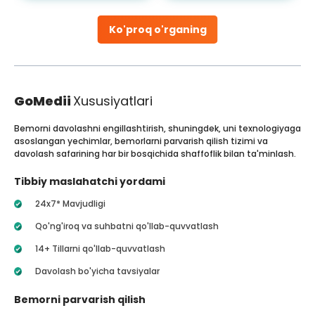
Ko'proq o'rganing
GoMedii
Xususiyatlari
Bemorni davolashni engillashtirish, shuningdek, uni texnologiyaga
asoslangan yechimlar, bemorlarni parvarish qilish tizimi va
davolash safarining har bir bosqichida shaffoflik bilan ta'minlash.
Tibbiy maslahatchi yordami
24x7* Mavjudligi
Qo'ng'iroq va suhbatni qo'llab-quvvatlash
14+ Tillarni qo'llab-quvvatlash
Davolash bo'yicha tavsiyalar
Bemorni parvarish qilish