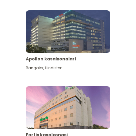
Apollon kasalxonalari
Koʻproq koʻrish
Bangalor
,
Hindiston
Fortis kasalxonasi