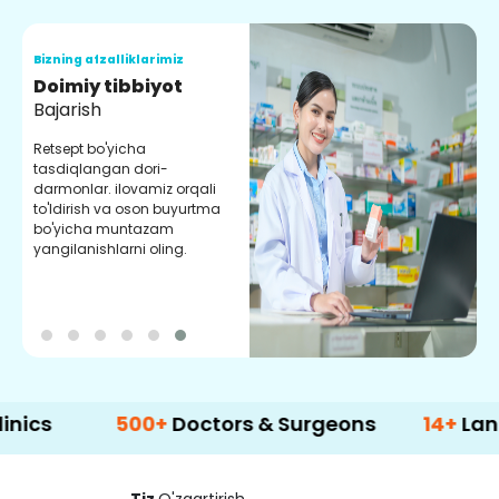
Bizning afzalliklarimiz
B
Doimiy tibbiyot
S
Bajarish
Y
m
Retsept bo'yicha
m
tasdiqlangan dori-
y
darmonlar. ilovamiz orqali
to'ldirish va oson buyurtma
bo'yicha muntazam
yangilanishlarni oling.
500+
Doctors & Surgeons
14+
Language S