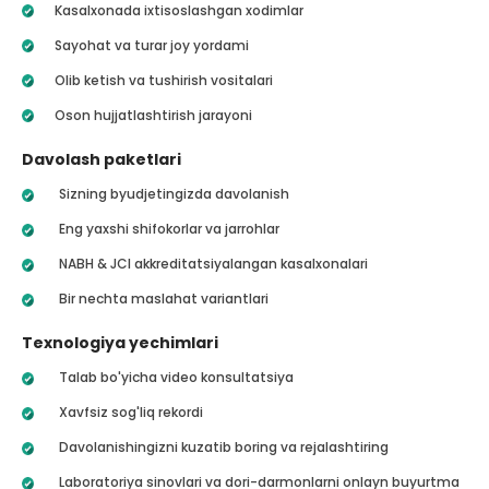
Kasalxonada ixtisoslashgan xodimlar
Sayohat va turar joy yordami
Olib ketish va tushirish vositalari
Oson hujjatlashtirish jarayoni
Davolash paketlari
Sizning byudjetingizda davolanish
Eng yaxshi shifokorlar va jarrohlar
NABH & JCI akkreditatsiyalangan kasalxonalari
Bir nechta maslahat variantlari
Texnologiya yechimlari
Talab bo'yicha video konsultatsiya
Xavfsiz sog'liq rekordi
Davolanishingizni kuzatib boring va rejalashtiring
Laboratoriya sinovlari va dori-darmonlarni onlayn buyurtma