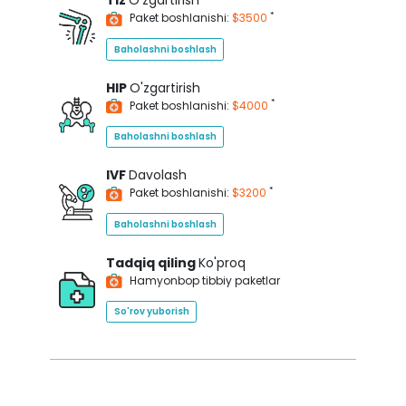
Tiz
O'zgartirish
*
Paket boshlanishi:
$3500
Baholashni boshlash
HIP
O'zgartirish
*
Paket boshlanishi:
$4000
Baholashni boshlash
IVF
Davolash
*
Paket boshlanishi:
$3200
Baholashni boshlash
Tadqiq qiling
Ko'proq
Hamyonbop tibbiy paketlar
So'rov yuborish