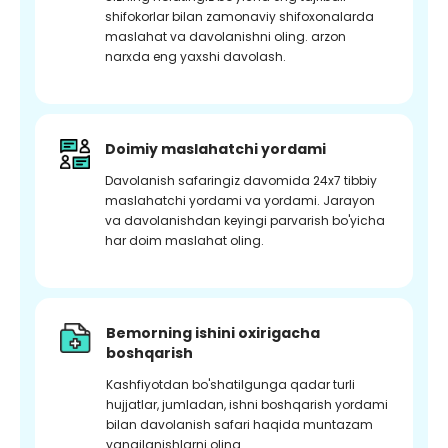
shifokorlar bilan zamonaviy shifoxonalarda
maslahat va davolanishni oling. arzon
narxda eng yaxshi davolash.
Doimiy maslahatchi yordami
Davolanish safaringiz davomida 24x7 tibbiy
maslahatchi yordami va yordami. Jarayon
va davolanishdan keyingi parvarish bo'yicha
har doim maslahat oling.
Bemorning ishini oxirigacha
boshqarish
Kashfiyotdan bo'shatilgunga qadar turli
hujjatlar, jumladan, ishni boshqarish yordami
bilan davolanish safari haqida muntazam
yangilanishlarni oling.