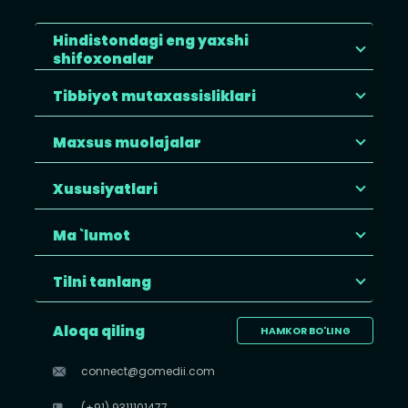
Hindistondagi eng yaxshi
shifoxonalar
Tibbiyot mutaxassisliklari
Maxsus muolajalar
Xususiyatlari
Ma `lumot
Tilni tanlang
Aloqa qiling
HAMKOR BO'LING
connect@gomedii.com
(+91) 9311101477