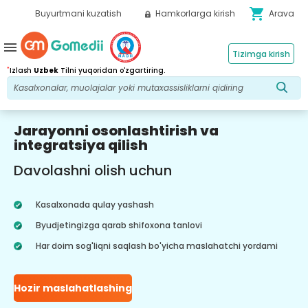
shopping_cart
Buyurtmani kuzatish
Hamkorlarga kirish
Arava
menu
Tizimga kirish
*
Izlash
Uzbek
Tilni yuqoridan o'zgartiring.
Jarayonni osonlashtirish va
integratsiya qilish
Davolashni olish uchun
Kasalxonada qulay yashash
Byudjetingizga qarab shifoxona tanlovi
Har doim sog'liqni saqlash bo'yicha maslahatchi yordami
Hozir maslahatlashing