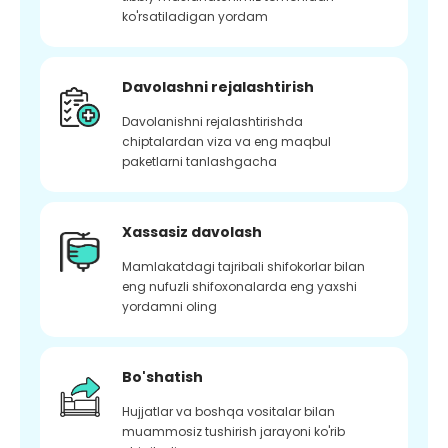
ko'rsatiladigan yordam
Davolashni rejalashtirish
Davolanishni rejalashtirishda
chiptalardan viza va eng maqbul
paketlarni tanlashgacha
Xassasiz davolash
Mamlakatdagi tajribali shifokorlar bilan
eng nufuzli shifoxonalarda eng yaxshi
yordamni oling
Bo'shatish
Hujjatlar va boshqa vositalar bilan
muammosiz tushirish jarayoni ko'rib