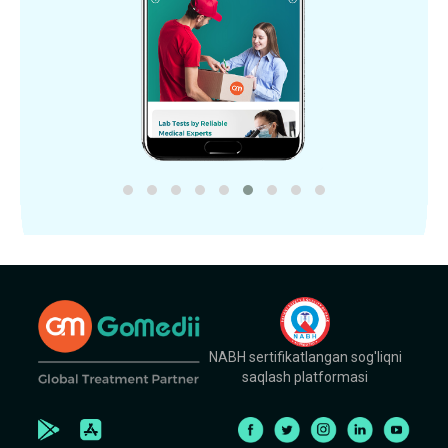
NABH sertifikatlangan sog'liqni
saqlash platformasi