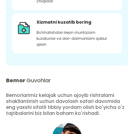
chiqiladi
Xizmatni kuzatib boring
Bo'shatishdan keyin muntazam
kuzatuvlar va dori-darmonlarni qabul
qilish
Bemor
Guvohlar
Bemorlarimiz kelajak uchun ajoyib rishtalarni
shakllantirish uchun davolash safari davomida
eng yaxshi sifatli tibbiy yordam olish bo'yicha o'z
tajribalarini biz bilan baham ko'rishadi.