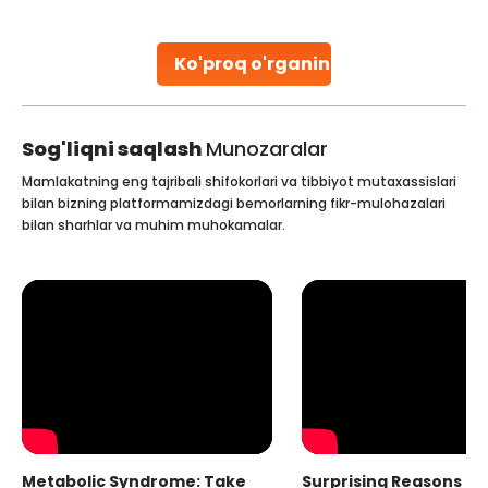
early diagnosis
Continue Reading
Ko'proq o'rganing
Sog'liqni saqlash
Munozaralar
Mamlakatning eng tajribali shifokorlari va tibbiyot mutaxassislari
bilan bizning platformamizdagi bemorlarning fikr-mulohazalari
bilan sharhlar va muhim muhokamalar.
Metabolic Syndrome: Take
Surprising Reasons fo