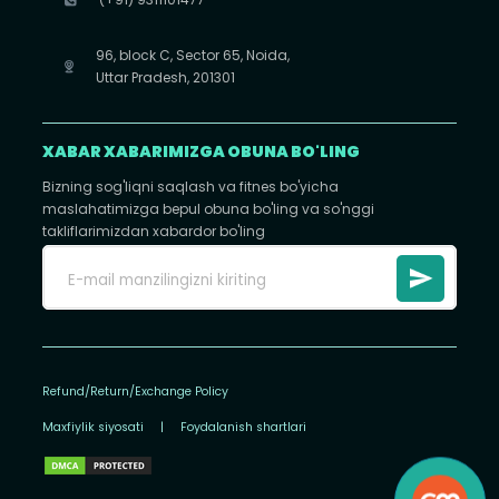
96, block C, Sector 65, Noida,
Uttar Pradesh, 201301
XABAR XABARIMIZGA OBUNA BO'LING
Bizning sog'liqni saqlash va fitnes bo'yicha
maslahatimizga bepul obuna bo'ling va so'nggi
takliflarimizdan xabardor bo'ling
Refund/Return/Exchange Policy
Maxfiylik siyosati
|
Foydalanish shartlari