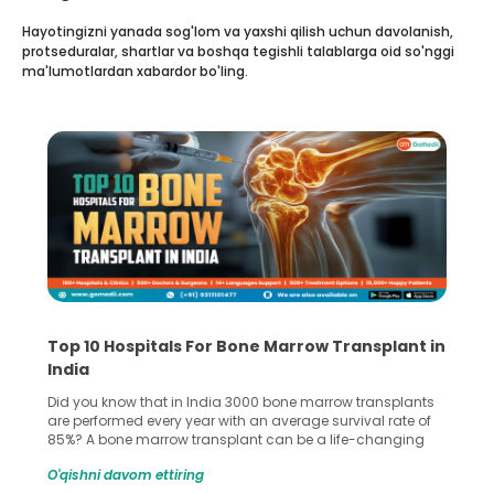
Hayotingizni yanada sog'lom va yaxshi qilish uchun davolanish,
protseduralar, shartlar va boshqa tegishli talablarga oid so'nggi
ma'lumotlardan xabardor bo'ling.
Recognizing Critical Symptoms of a Frontal
Lobe Brain Tumor Could Save Your Life
Did you know that the frontal lobe of your brain is the most
common site for tumor occurrence? The frontal lobe is a
key part of your brain and is responsible for various
important functions in your body. Any sort of damage or
O'qishni davom ettiring
harm to it can lead to serious complications. However, with