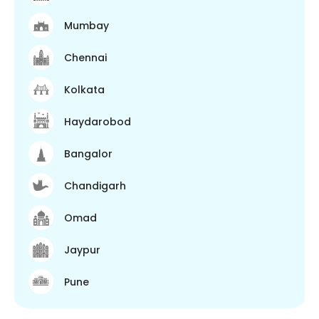
Mumbay
Chennai
Kolkata
Haydarobod
Bangalor
Chandigarh
Omad
Jaypur
Pune