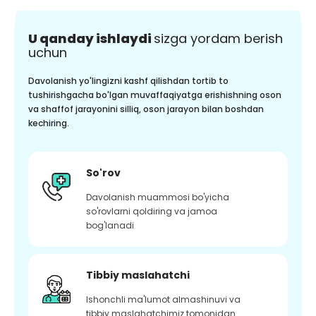
U qanday ishlaydi
sizga yordam berish
uchun
Davolanish yo'lingizni kashf qilishdan tortib to
tushirishgacha bo'lgan muvaffaqiyatga erishishning oson
va shaffof jarayonini silliq, oson jarayon bilan boshdan
kechiring.
So'rov
Davolanish muammosi bo'yicha
so'rovlarni qoldiring va jamoa
bog'lanadi
Tibbiy maslahatchi
Ishonchli ma'lumot almashinuvi va
tibbiy maslahatchimiz tomonidan