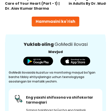
Care of Your Heart (Part - 1) |
in Adults By Dr. Mudas
Dr. Ajay Kumar Sharma
Hammasini ko'rish
Yuklab oling
GoMedii ilovasi
Mavjud
GoMedii ilovasida kuzatuv va monitoring mavjud bo'lgan
barcha tibbiy ehtiyojlaringiz uchun texnologiyaga
asoslangan bir martalik yechim.
Eng yaxshi shifoxona va shifokorlar
tarmoqlari
Sizning holatingiz bo'yicha eng tajribali