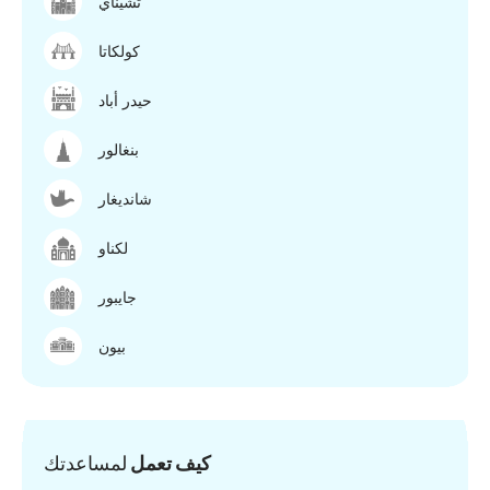
تشيناي
كولكاتا
حيدر أباد
بنغالور
شانديغار
لكناو
جايبور
بيون
كيف تعمل
لمساعدتك