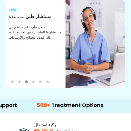
نا
فوائدنا
ت
مستشار طبي
مساعدة
ت
احصل على دعم منتظم من
مستشارينا الطبيين ذوي الخبرة. نقدم
ا
لك أفضل النصائح والإرشادات.
ي
ة
500+
Treatment Options
ركبة
إستبدال
*
$3500
تبدأ الحزمة في