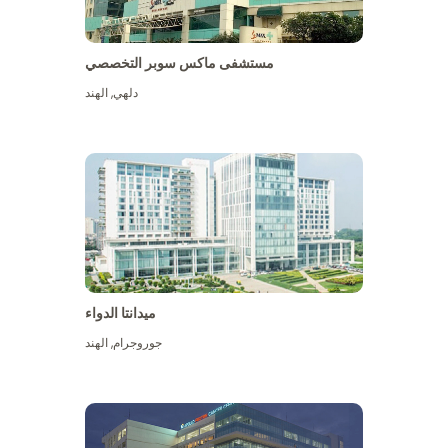
مستشفى ماكس سوبر التخصصي
دلهي
,
الهند
ميدانتا الدواء
جوروجرام
,
الهند