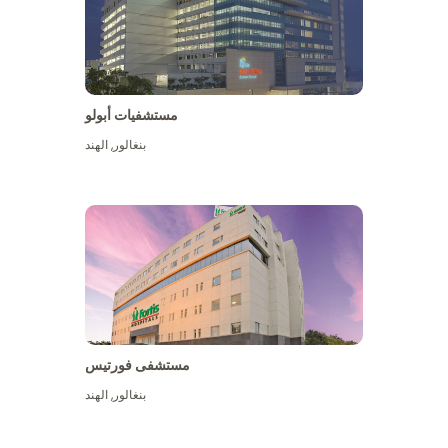
مستشفيات أبولو
بنغالور
,
الهند
عرض المزيد
مستشفى فورتيس
بنغالور
,
الهند