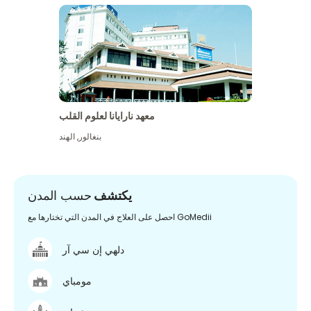
معهد نارايانا لعلوم القلب
بنغالور
,
الهند
يكتشف
حسب المدن
احصل على العلاج في المدن التي تختارها مع GoMedii
دلهي إن سي آر
مومباي