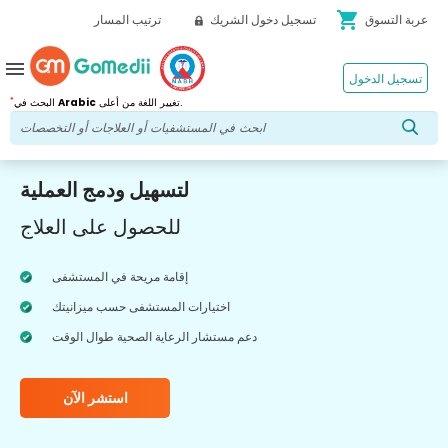
shopping_cart
عربة التسوق
تسجيل دخول الشريك
ترتيب المسار
menu
تسجيل الدخول
*
تغيير اللغة من أعلى.
Arabic
البحث في
لتسهيل ودمج العملية
للحصول على العلاج
إقامة مريحة في المستشفى
اختيارات المستشفى حسب ميزانيتك
دعم مستشار الرعاية الصحية طوال الوقت
استشر الآن