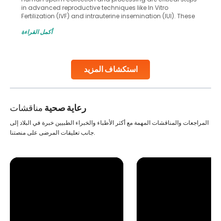
in advanced reproductive techniques like In Vitro
Fertilization (IVF) and intrauterine insemination (IUI). These
methods enable medical professionals to tackle fertility
أكمل القراءة
challenges and help couples achieve their dream of
parenthood. Skilled technicians collect sperm using
specialized procedures to ensure optimal quality. Once
collected, they process the
استكشاف المزيد
Continue Reading
رعاية صحية
مناقشات
المراجعات والمناقشات المهمة مع أكثر الأطباء والخبراء الطبيين خبرة في البلاد إلى
جانب تعليقات المرضى على منصتنا.